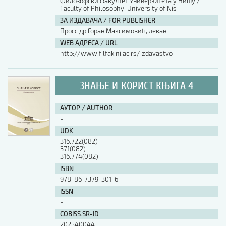
Филозофски факултет Универзитета у Нишу /
Faculty of Philosophy, University of Nis
ЗА ИЗДАВАЧА / FOR PUBLISHER
Проф. др Горан Максимовић, декан
WEB АДРЕСА / URL
http://www.filfak.ni.ac.rs/izdavastvo
ЗНАЊЕ И КОРИСТ КЊИГА 4
АУТОР / AUTHOR
-
UDK
316.722(082)
371(082)
316.774(082)
ISBN
978-86-7379-301-6
ISSN
-
COBISS.SR-ID
202540044