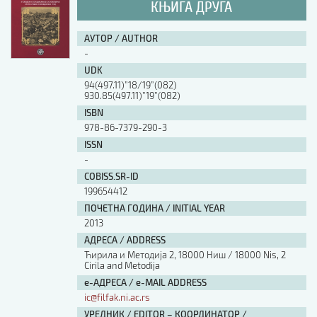
КЊИГА ДРУГА
АУТОР / AUTHOR
-
UDK
94(497.11)”18/19”(082)
930.85(497.11)”19”(082)
ISBN
978-86-7379-290-3
ISSN
-
COBISS.SR-ID
199654412
ПОЧЕТНА ГОДИНА / INITIAL YEAR
2013
АДРЕСА / ADDRESS
Ћирила и Методија 2, 18000 Ниш / 18000 Nis, 2
Cirila and Metodija
е-АДРЕСА / e-MAIL ADDRESS
ic@filfak.ni.ac.rs
УРЕДНИК / EDITOR – КООРДИНАТОР /