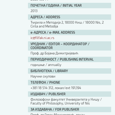
ПОЧЕТНА ГОДИНА / INITIAL YEAR
2013
АДРЕСА / ADDRESS
Ћирила и Методија 2, 18000 Ниш / 18000 Nis, 2
Cirila and Metodija
е-АДРЕСА / e-MAIL ADDRESS
ic@filfak.ni.ac.rs
УРЕДНИК / EDITOR – КООРДИНАТОР /
COORDINATOR
Проф. др Бојана Димитријевић
ПЕРИОДИЧНОСТ / PUBLISHING INTERVAL
годишње / annually
БИБЛИОТЕКА / LIBRARY
Научни скупови
ТЕЛЕФОН / PHONE
+381 18 514 312, локал/ext 191,194
ИЗДАВАЧ / PUBLISHER
Филозофски факултет Универзитета у Нишу /
Faculty of Philosophy, University of Nis
ЗА ИЗДАВАЧА / FOR PUBLISHER
Проф. др Горан Максимовић, декан