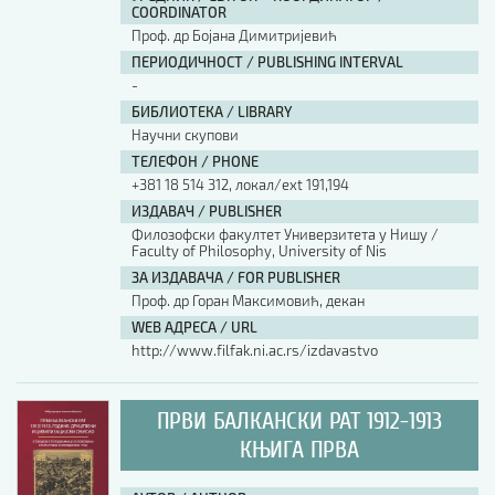
COORDINATOR
Проф. др Бојана Димитријевић
ПЕРИОДИЧНОСТ / PUBLISHING INTERVAL
-
БИБЛИОТЕКА / LIBRARY
Научни скупови
ТЕЛЕФОН / PHONE
+381 18 514 312, локал/ext 191,194
ИЗДАВАЧ / PUBLISHER
Филозофски факултет Универзитета у Нишу /
Faculty of Philosophy, University of Nis
ЗА ИЗДАВАЧА / FOR PUBLISHER
Проф. др Горан Максимовић, декан
WEB АДРЕСА / URL
http://www.filfak.ni.ac.rs/izdavastvo
ПРВИ БАЛКАНСКИ РАТ 1912-1913
КЊИГА ПРВА