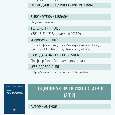
ПЕРИОДИЧНОСТ / PUBLISHING INTERVAL
-
БИБЛИОТЕКА / LIBRARY
Научни скупови
ТЕЛЕФОН / PHONE
+381 18 514 312, локал/ext 191,194
ИЗДАВАЧ / PUBLISHER
Филозофски факултет Универзитета у Нишу /
Faculty of Philosophy, University of Nis
ЗА ИЗДАВАЧА / FOR PUBLISHER
Проф. др Горан Максимовић, декан
WEB АДРЕСА / URL
http://www.filfak.ni.ac.rs/izdavastvo
ГОДИШЊАК ЗА ПСИХОЛОГИЈУ 11
(2012)
АУТОР / AUTHOR
-