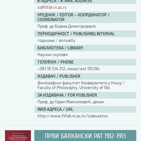
е-АДРЕСА / e-MAIL ADDRESS
ic@filfak.ni.ac.rs
УРЕДНИК / EDITOR – КООРДИНАТОР /
COORDINATOR
Проф. др Бојана Димитријевић
ПЕРИОДИЧНОСТ / PUBLISHING INTERVAL
годишње / annually
БИБЛИОТЕКА / LIBRARY
Научни скупови
ТЕЛЕФОН / PHONE
+381 18 514 312, локал/ext 191,194
ИЗДАВАЧ / PUBLISHER
Филозофски факултет Универзитета у Нишу /
Faculty of Philosophy, University of Nis
ЗА ИЗДАВАЧА / FOR PUBLISHER
Проф. др Горан Максимовић, декан
WEB АДРЕСА / URL
http://www.filfak.ni.ac.rs/izdavastvo
ПРВИ БАЛКАНСКИ РАТ 1912-1913