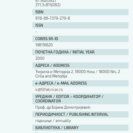
81'362(082)
Изјава о коришћењу ауторског дела
371.3::811(082)
Упутство за бирање лиценце
ISBN
Уговор са аутором
978-86-7379-279-8
Логотипи
ISSN
-
Шаблон прве стране и импресума [B5, ћир]
Шаблон прве стране и импресума [B5, лат]
COBISS.SR-ID
Шаблон прве стране и импресума [B5, енг]
198116620
Етички кодекс
ПОЧЕТНА ГОДИНА / INITIAL YEAR
2000
АДРЕСА / ADDRESS
ПРЕТРАГА ИЗДАЊА
Ћирила и Методија 2, 18000 Ниш / 18000 Nis, 2
Cirila and Metodija
Наслов или део наслова
е-АДРЕСА / e-MAIL ADDRESS
ic@filfak.ni.ac.rs
УРЕДНИК / EDITOR – КООРДИНАТОР /
Кључне речи
COORDINATOR
Проф. др Бојана Димитријевић
ПЕРИОДИЧНОСТ / PUBLISHING INTERVAL
годишње / annually
БИБЛИОТЕКА / LIBRARY
Тип издања