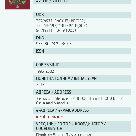
АУТОР / AUTHOR
-
UDK
327(497.11:540)”18/19”(082)
355.48(497)”1912/1913”(082)
94(497.11)”18/19”(082)
ISBN
978-86-7379-289-7
ISSN
-
COBISS.SR-ID
199512332
ПОЧЕТНА ГОДИНА / INITIAL YEAR
2013
АДРЕСА / ADDRESS
Ћирила и Методија 2, 18000 Ниш / 18000 Nis, 2
Cirila and Metodija
е-АДРЕСА / e-MAIL ADDRESS
ic@filfak.ni.ac.rs
УРЕДНИК / EDITOR – КООРДИНАТОР /
COORDINATOR
Проф. др Бојана Димитријевић