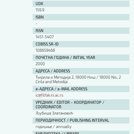
UDK
159.9
ISBN
-
ISSN
1451-5407
COBISS.SR-ID
108659468
ПОЧЕТНА ГОДИНА / INITIAL YEAR
2000
АДРЕСА / ADDRESS
Ћирила и Методија 2, 18000 Ниш / 18000 Nis, 2
Cirila and Metodija
е-АДРЕСА / e-MAIL ADDRESS
ic@filfak.ni.ac.rs
УРЕДНИК / EDITOR – КООРДИНАТОР /
COORDINATOR
Љубиша Златановић
ПЕРИОДИЧНОСТ / PUBLISHING INTERVAL
годишње / annually
БИБЛИОТЕКА / LIBRARY