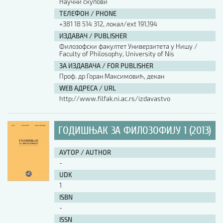
Научни скупови
ТЕЛЕФОН / PHONE
АУТОР / AUTHOR
+381 18 514 312, локал/ext 191,194
ИЗДАВАЧ / PUBLISHER
Филозофски факултет Универзитета у Нишу /
UDK
Faculty of Philosophy, University of Nis
ЗА ИЗДАВАЧА / FOR PUBLISHER
Проф. др Горан Максимовић, декан
ISBN
WEB АДРЕСА / URL
http://www.filfak.ni.ac.rs/izdavastvo
ISSN
ГОДИШЊАК ЗА ФИЛОЗОФИЈУ 1 (2013)
COBISS.SR-ID
АУТОР / AUTHOR
-
UDK
DOI
1
ISBN
-
ISSN