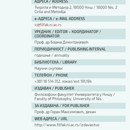
АДРЕСА / ADDRESS
Ћирила и Методија 2, 18000 Ниш / 18000 Nis, 2
Cirila and Metodija
е-АДРЕСА / e-MAIL ADDRESS
ic@filfak.ni.ac.rs
УРЕДНИК / EDITOR – КООРДИНАТОР /
COORDINATOR
Проф. др Бојана Димитријевић
ПЕРИОДИЧНОСТ / PUBLISHING INTERVAL
годишње / annually
БИБЛИОТЕКА / LIBRARY
Научни скупови
ТЕЛЕФОН / PHONE
+381 18 514 312, локал/ext 191,194
ИЗДАВАЧ / PUBLISHER
Филозофски факултет Универзитета у Нишу /
Faculty of Philosophy, University of Nis
ЗА ИЗДАВАЧА / FOR PUBLISHER
Проф. др Горан Максимовић, декан
WEB АДРЕСА / URL
http://www.filfak.ni.ac.rs/izdavastvo