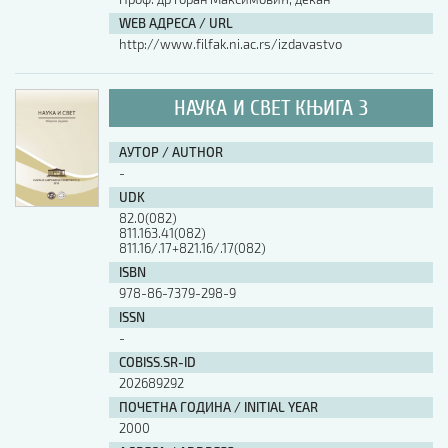
WEB АДРЕСА / URL
http://www.filfak.ni.ac.rs/izdavastvo
НАУКА И СВЕТ КЊИГА 3
АУТОР / AUTHOR
-
UDK
82.0(082)
811.163.41(082)
811.16/.17+821.16/.17(082)
ISBN
978-86-7379-298-9
ISSN
-
COBISS.SR-ID
202689292
ПОЧЕТНА ГОДИНА / INITIAL YEAR
2000