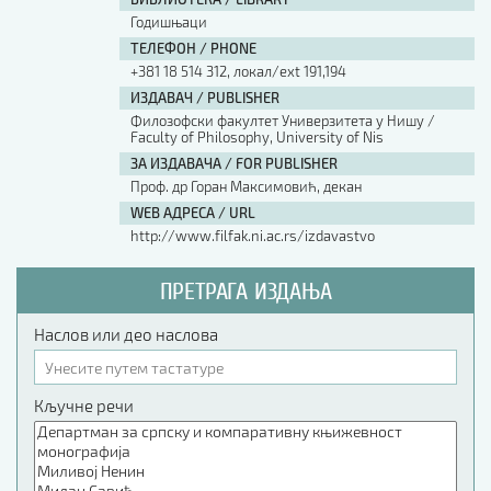
Годишњаци
ТЕЛЕФОН / PHONE
+381 18 514 312, локал/ext 191,194
ИЗДАВАЧ / PUBLISHER
Филозофски факултет Универзитета у Нишу /
Faculty of Philosophy, University of Nis
ЗА ИЗДАВАЧА / FOR PUBLISHER
Проф. др Горан Максимовић, декан
WEB АДРЕСА / URL
http://www.filfak.ni.ac.rs/izdavastvo
ПРЕТРАГА ИЗДАЊА
Наслов или део наслова
Кључне речи