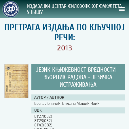
ИЗДАВАЧКИ ЦЕНТАР ФИЛОЗОФСКОГ ФАКУЛТЕТА
У НИШУ
ПРЕТРАГА ИЗДАЊА ПО КЉУЧНОЈ
СВА НАША ИЗДАЊА
РЕЧИ:
ВРСТА ИЗДАЊА:
2013
ГОДИНА ОБЈАВЉИВАЊА:
ЈЕЗИК КЊИЖЕВНОСТ ВРЕДНОСТИ -
ПРЕГЛЕД
ЗБОРНИК РАДОВА - ЈЕЗИЧКА
ИСТРАЖИВАЊА
УПУТСТВА
УПУТСТВА
АУТОР / AUTHOR
Весна Лопичић, Биљана Мишић Илић
Правилник о издавачкој делатности
UDK
Упутство ауторима
81'27(082)
Упутство уредницима
81'23(082)
Изјава о ауторству
81'42(082)
Изјава о лектури