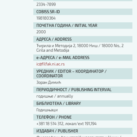
2334-7899
COBISS.SR-ID
198180364
ПОЧЕТНА ГОДИНА / INITIAL YEAR
2000
АДРЕСА / ADDRESS
Ћирила и Методија 2, 18000 Ниш / 18000 Nis, 2
Cirila and Metodija
е-АДРЕСА / e-MAIL ADDRESS
ic@filfak.ni.ac.rs
УРЕДНИК / EDITOR – КООРДИНАТОР /
COORDINATOR
Зоран Димић
ПЕРИОДИЧНОСТ / PUBLISHING INTERVAL
годишње / annually
БИБЛИОТЕКА / LIBRARY
Годишњаци
ТЕЛЕФОН / PHONE
+381 18 514 312, локал/ext 191,194
ИЗДАВАЧ / PUBLISHER