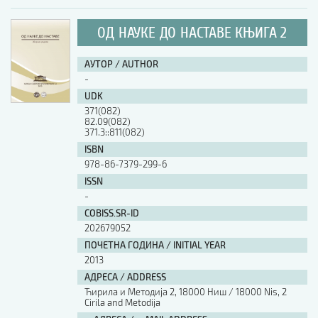
ОД НАУКЕ ДО НАСТАВЕ КЊИГА 2
АУТОР / AUTHOR
-
UDK
371(082)
82.09(082)
371.3::811(082)
ISBN
978-86-7379-299-6
ISSN
-
COBISS.SR-ID
202679052
ПОЧЕТНА ГОДИНА / INITIAL YEAR
2013
АДРЕСА / ADDRESS
Ћирила и Методија 2, 18000 Ниш / 18000 Nis, 2
Cirila and Metodija