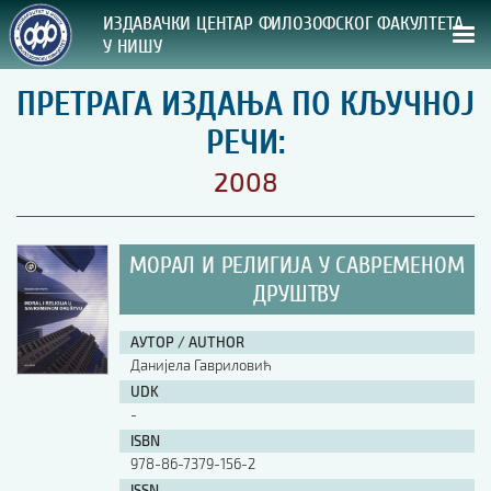
ИЗДАВАЧКИ ЦЕНТАР ФИЛОЗОФСКОГ ФАКУЛТЕТА
У НИШУ
ПРЕТРАГА ИЗДАЊА ПО КЉУЧНОЈ
СВА НАША ИЗДАЊА
РЕЧИ:
ВРСТА ИЗДАЊА:
2008
ГОДИНА ОБЈАВЉИВАЊА:
МОРАЛ И РЕЛИГИЈА У САВРЕМЕНОМ
ПРЕГЛЕД
ДРУШТВУ
УПУТСТВА
АУТОР / AUTHOR
Данијела Гавриловић
УПУТСТВА
UDK
Правилник о издавачкој делатности
-
Упутство ауторима
ISBN
Упутство уредницима
978-86-7379-156-2
Изјава о ауторству
Изјава о лектури
ISSN