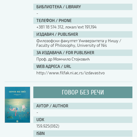
БИБЛИОТЕКА / LIBRARY
-
ТЕЛЕФОН / PHONE
+381 18 514 312, локал/ext 191,194
ИЗДАВАЧ / PUBLISHER
Филозофски факултет Универзитета у Нишу /
Faculty of Philosophy, University of Nis
ЗА ИЗДАВАЧА / FOR PUBLISHER
Проф. др Момчило Стојковић
WEB АДРЕСА / URL
http://www.filfak.ni.ac.rs/izdavastvo
ГОВОР БЕЗ РЕЧИ
АУТОР / AUTHOR
-
UDK
159.925(082)
ISBN