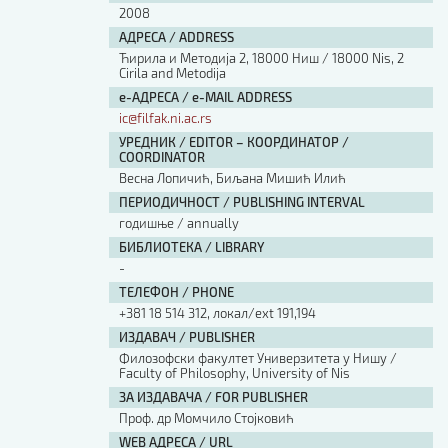
2008
АДРЕСА / ADDRESS
Ћирила и Методија 2, 18000 Ниш / 18000 Nis, 2
Cirila and Metodija
е-АДРЕСА / e-MAIL ADDRESS
ic@filfak.ni.ac.rs
УРЕДНИК / EDITOR – КООРДИНАТОР /
COORDINATOR
Весна Лопичић, Биљана Мишић Илић
ПЕРИОДИЧНОСТ / PUBLISHING INTERVAL
годишње / annually
БИБЛИОТЕКА / LIBRARY
-
ТЕЛЕФОН / PHONE
+381 18 514 312, локал/ext 191,194
ИЗДАВАЧ / PUBLISHER
Филозофски факултет Универзитета у Нишу /
Faculty of Philosophy, University of Nis
ЗА ИЗДАВАЧА / FOR PUBLISHER
Проф. др Момчило Стојковић
WEB АДРЕСА / URL