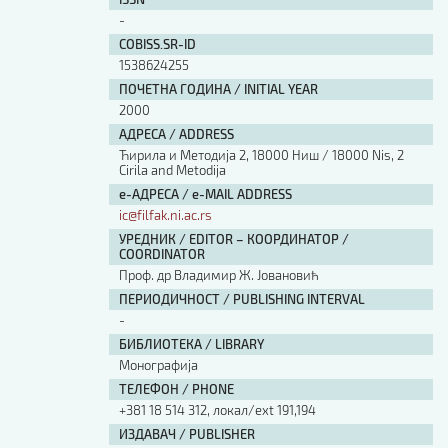
Изјава о коришћењу ауторског дела
-
Упутство за бирање лиценце
COBISS.SR-ID
Уговор са аутором
1538624255
Логотипи
ПОЧЕТНА ГОДИНА / INITIAL YEAR
Шаблон прве стране и импресума [B5, ћир]
2000
Шаблон прве стране и импресума [B5, лат]
АДРЕСА / ADDRESS
Шаблон прве стране и импресума [B5, енг]
Ћирила и Методија 2, 18000 Ниш / 18000 Nis, 2
Cirila and Metodija
Етички кодекс
е-АДРЕСА / e-MAIL ADDRESS
ic@filfak.ni.ac.rs
ПРЕТРАГА ИЗДАЊА
УРЕДНИК / EDITOR – КООРДИНАТОР /
COORDINATOR
Наслов или део наслова
Проф. др Владимир Ж. Јовановић
ПЕРИОДИЧНОСТ / PUBLISHING INTERVAL
-
Кључне речи
БИБЛИОТЕКА / LIBRARY
Монографија
ТЕЛЕФОН / PHONE
+381 18 514 312, локал/ext 191,194
Тип издања
ИЗДАВАЧ / PUBLISHER