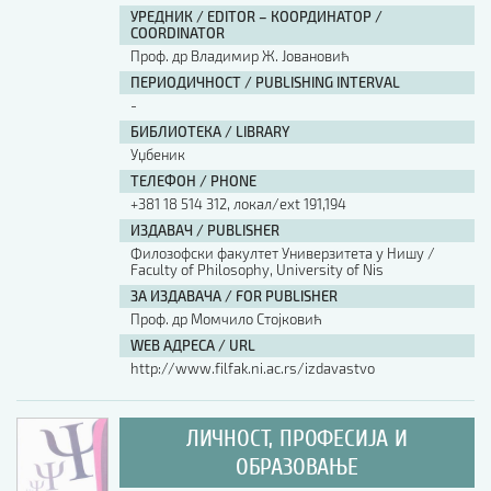
УРЕДНИК / EDITOR – КООРДИНАТОР /
COORDINATOR
Проф. др Владимир Ж. Јовановић
ПЕРИОДИЧНОСТ / PUBLISHING INTERVAL
-
БИБЛИОТЕКА / LIBRARY
Уџбеник
ТЕЛЕФОН / PHONE
+381 18 514 312, локал/ext 191,194
ИЗДАВАЧ / PUBLISHER
Филозофски факултет Универзитета у Нишу /
Faculty of Philosophy, University of Nis
ЗА ИЗДАВАЧА / FOR PUBLISHER
Проф. др Момчило Стојковић
WEB АДРЕСА / URL
http://www.filfak.ni.ac.rs/izdavastvo
ЛИЧНОСТ, ПРОФЕСИЈА И
ОБРАЗОВАЊЕ