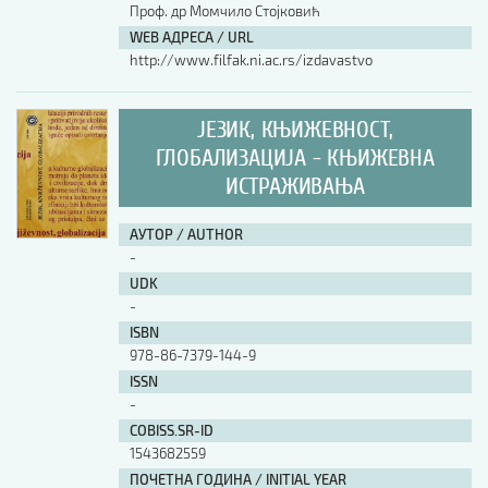
Проф. др Момчило Стојковић
WEB АДРЕСА / URL
http://www.filfak.ni.ac.rs/izdavastvo
ЈЕЗИК, КЊИЖЕВНОСТ,
ГЛОБАЛИЗАЦИЈА - КЊИЖЕВНА
ИСТРАЖИВАЊА
АУТОР / AUTHOR
-
UDK
-
ISBN
978-86-7379-144-9
ISSN
-
COBISS.SR-ID
1543682559
ПОЧЕТНА ГОДИНА / INITIAL YEAR