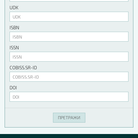
UDK
ISBN
ISSN
COBISS.SR-ID
DOI