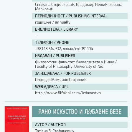
Снежана Стојиљковић, Владимир Нешић, Зорица
Марковић
ПЕРИОДИЧНОСТ / PUBLISHING INTERVAL
годишње / annually
БИБЛИОТЕКА / LIBRARY
-
ТЕЛЕФОН / PHONE
+381 18 514 312, локал/ext 191,194
ИЗДАВАЧ / PUBLISHER
Филозофски факултет Универзитета у Нишу /
Faculty of Philosophy, University of Nis
ЗА ИЗДАВАЧА / FOR PUBLISHER
Проф. др Момчило Стојковић
WEB АДРЕСА / URL
http://www.filfak.ni.ac.rs/izdavastvo
РАНО ИСКУСТВО И ЉУБАВНЕ ВЕЗЕ
АУТОР / AUTHOR
Татјана З. Стефановић