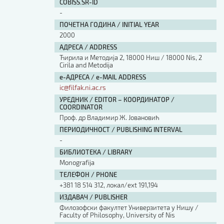
COBISS.SR-ID
-
ПОЧЕТНА ГОДИНА / INITIAL YEAR
2000
АДРЕСА / ADDRESS
Ћирила и Методија 2, 18000 Ниш / 18000 Nis, 2
Cirila and Metodija
е-АДРЕСА / e-MAIL ADDRESS
ic@filfak.ni.ac.rs
УРЕДНИК / EDITOR – КООРДИНАТОР /
COORDINATOR
Проф. др Владимир Ж. Јовановић
ПЕРИОДИЧНОСТ / PUBLISHING INTERVAL
-
БИБЛИОТЕКА / LIBRARY
Monografija
ТЕЛЕФОН / PHONE
+381 18 514 312, локал/ext 191,194
ИЗДАВАЧ / PUBLISHER
Филозофски факултет Универзитета у Нишу /
Faculty of Philosophy, University of Nis