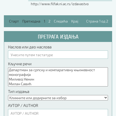
http://www.filfak.ni.ac.rs/izdavastvo
Старт
Претходна
1
2
Следећа
Крај
Страна 1 од 2
ПРЕТРАГА ИЗДАЊА
Наслов или део наслова
Кључне речи
Тип издања
АУТОР / AUTHOR