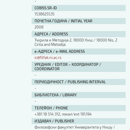
-
COBISS.SR-ID
1538625535
ПОЧЕТНА ГОДИНА / INITIAL YEAR
2008
АДРЕСА / ADDRESS
Ћирила и Методија 2, 18000 Ниш / 18000 Nis, 2
Cirila and Metodija
е-АДРЕСА / e-MAIL ADDRESS
ic@filfak.ni.ac.rs
УРЕДНИК / EDITOR – КООРДИНАТОР /
COORDINATOR
-
ПЕРИОДИЧНОСТ / PUBLISHING INTERVAL
-
БИБЛИОТЕКА / LIBRARY
-
ТЕЛЕФОН / PHONE
+381 18 514 312, локал/ext 191,194
ИЗДАВАЧ / PUBLISHER
Филозофски факултет Универзитета у Нишу /