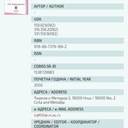
АУТОР / AUTHOR
-
UDK
159.923(082)
316.356.2(082)
331:159.9(082)
ISBN
978-86-7379-169-2
ISSN
-
COBISS.SR-ID
1538729983
ПОЧЕТНА ГОДИНА / INITIAL YEAR
2000
АДРЕСА / ADDRESS
Ћирила и Методија 2, 18000 Ниш / 18000 Nis, 2
Cirila and Metodija
е-АДРЕСА / e-MAIL ADDRESS
ic@filfak.ni.ac.rs
УРЕДНИК / EDITOR – КООРДИНАТОР /
COORDINATOR