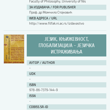
Faculty of Philosophy, University of Nis
ЗА ИЗДАВАЧА / FOR PUBLISHER
Проф. др Момчило Стојковић
WEB АДРЕСА / URL
http://www.filfak.ni.ac.rs/izdavastvo
ЈЕЗИК, КЊИЖЕВНОСТ,
ГЛОБАЛИЗАЦИЈА - ЈЕЗИЧКА
ИСТРАЖИВАЊА
АУТОР / AUTHOR
-
UDK
-
ISBN
978-86-7379-144-9
ISSN
-
COBISS.SR-ID