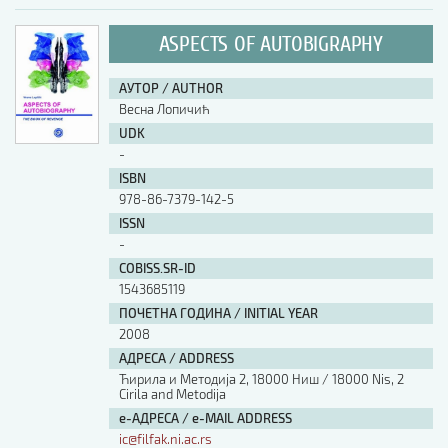
ASPECTS OF AUTOBIGRAPHY
АУТОР / AUTHOR
Весна Лопичић
UDK
-
ISBN
978-86-7379-142-5
ISSN
-
COBISS.SR-ID
1543685119
ПОЧЕТНА ГОДИНА / INITIAL YEAR
2008
АДРЕСА / ADDRESS
Ћирила и Методија 2, 18000 Ниш / 18000 Nis, 2
Cirila and Metodija
е-АДРЕСА / e-MAIL ADDRESS
ic@filfak.ni.ac.rs