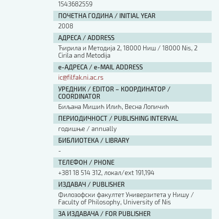
1543682559
ПОЧЕТНА ГОДИНА / INITIAL YEAR
2008
АДРЕСА / ADDRESS
Ћирила и Методија 2, 18000 Ниш / 18000 Nis, 2
Cirila and Metodija
е-АДРЕСА / e-MAIL ADDRESS
ic@filfak.ni.ac.rs
УРЕДНИК / EDITOR – КООРДИНАТОР /
COORDINATOR
Биљана Мишић Илић, Весна Лопичић
ПЕРИОДИЧНОСТ / PUBLISHING INTERVAL
годишње / annually
БИБЛИОТЕКА / LIBRARY
-
ТЕЛЕФОН / PHONE
+381 18 514 312, локал/ext 191,194
ИЗДАВАЧ / PUBLISHER
Филозофски факултет Универзитета у Нишу /
Faculty of Philosophy, University of Nis
ЗА ИЗДАВАЧА / FOR PUBLISHER