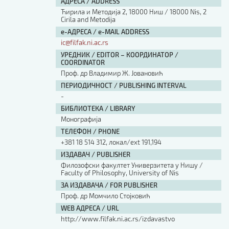
АДРЕСА / ADDRESS
Ћирила и Методија 2, 18000 Ниш / 18000 Nis, 2
Cirila and Metodija
е-АДРЕСА / e-MAIL ADDRESS
ic@filfak.ni.ac.rs
УРЕДНИК / EDITOR – КООРДИНАТОР /
COORDINATOR
Проф. др Владимир Ж. Јовановић
ПЕРИОДИЧНОСТ / PUBLISHING INTERVAL
-
БИБЛИОТЕКА / LIBRARY
Монографија
ТЕЛЕФОН / PHONE
+381 18 514 312, локал/ext 191,194
ИЗДАВАЧ / PUBLISHER
Филозофски факултет Универзитета у Нишу /
Faculty of Philosophy, University of Nis
ЗА ИЗДАВАЧА / FOR PUBLISHER
Проф. др Момчило Стојковић
WEB АДРЕСА / URL
http://www.filfak.ni.ac.rs/izdavastvo