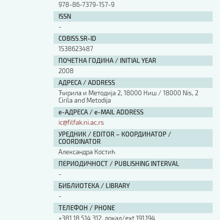
978-86-7379-157-9
ISSN
-
COBISS.SR-ID
1538623487
ПОЧЕТНА ГОДИНА / INITIAL YEAR
2008
АДРЕСА / ADDRESS
Ћирила и Методија 2, 18000 Ниш / 18000 Nis, 2
Cirila and Metodija
е-АДРЕСА / e-MAIL ADDRESS
ic@filfak.ni.ac.rs
УРЕДНИК / EDITOR – КООРДИНАТОР /
COORDINATOR
Александра Костић
ПЕРИОДИЧНОСТ / PUBLISHING INTERVAL
-
БИБЛИОТЕКА / LIBRARY
-
ТЕЛЕФОН / PHONE
+381 18 514 312, локал/ext 191,194