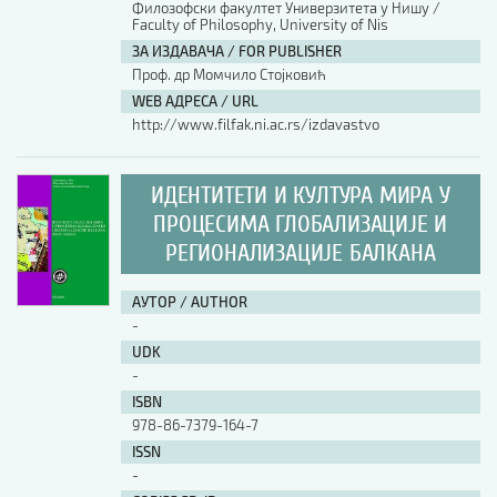
Филозофски факултет Универзитета у Нишу /
Faculty of Philosophy, University of Nis
АУТОР / AUTHOR
ЗА ИЗДАВАЧА / FOR PUBLISHER
Проф. др Момчило Стојковић
WEB АДРЕСА / URL
UDK
http://www.filfak.ni.ac.rs/izdavastvo
ISBN
ИДЕНТИТЕТИ И КУЛТУРА МИРА У
ПРОЦЕСИМА ГЛОБАЛИЗАЦИЈЕ И
РЕГИОНАЛИЗАЦИЈЕ БАЛКАНА
ISSN
АУТОР / AUTHOR
-
COBISS.SR-ID
UDK
-
ISBN
DOI
978-86-7379-164-7
ISSN
-