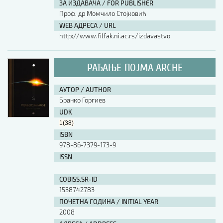
ЗА ИЗДАВАЧА / FOR PUBLISHER
Проф. др Момчило Стојковић
WEB АДРЕСА / URL
http://www.filfak.ni.ac.rs/izdavastvo
РАЂАЊЕ ПОЈМА ARCHE
АУТОР / AUTHOR
Бранко Горгиев
UDK
1(38)
ISBN
978-86-7379-173-9
ISSN
-
COBISS.SR-ID
1538742783
ПОЧЕТНА ГОДИНА / INITIAL YEAR
2008