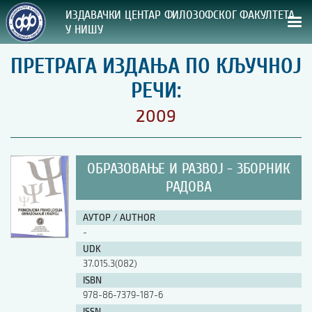
ИЗДАВАЧКИ ЦЕНТАР ФИЛОЗОФСКОГ ФАКУЛТЕТА
У НИШУ
ПРЕТРАГА ИЗДАЊА ПО КЉУЧНОЈ
СВА НАША ИЗДАЊА
РЕЧИ:
ВРСТА ИЗДАЊА:
2009
ГОДИНА ОБЈАВЉИВАЊА:
ОБРАЗОВАЊЕ И РАЗВОЈ - ЗБОРНИК
ПРЕГЛЕД
РАДОВА
УПУТСТВА
АУТОР / AUTHOR
-
УПУТСТВА
UDK
Правилник о издавачкој делатности
37.015.3(082)
Упутство ауторима
ISBN
Упутство уредницима
978-86-7379-187-6
Изјава о ауторству
Изјава о лектури
ISSN