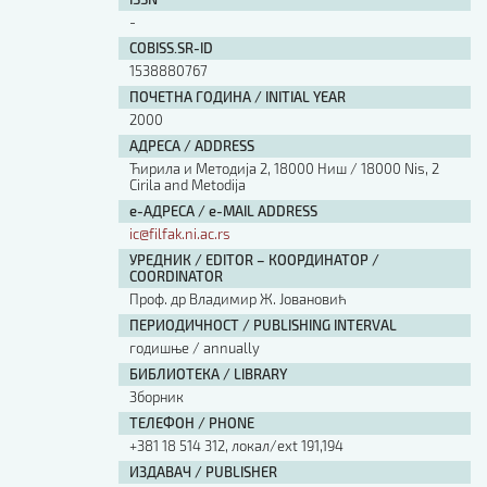
Изјава о коришћењу ауторског дела
-
Упутство за бирање лиценце
COBISS.SR-ID
Уговор са аутором
1538880767
Логотипи
ПОЧЕТНА ГОДИНА / INITIAL YEAR
Шаблон прве стране и импресума [B5, ћир]
2000
Шаблон прве стране и импресума [B5, лат]
АДРЕСА / ADDRESS
Шаблон прве стране и импресума [B5, енг]
Ћирила и Методија 2, 18000 Ниш / 18000 Nis, 2
Cirila and Metodija
Етички кодекс
е-АДРЕСА / e-MAIL ADDRESS
ic@filfak.ni.ac.rs
ПРЕТРАГА ИЗДАЊА
УРЕДНИК / EDITOR – КООРДИНАТОР /
COORDINATOR
Наслов или део наслова
Проф. др Владимир Ж. Јовановић
ПЕРИОДИЧНОСТ / PUBLISHING INTERVAL
годишње / annually
Кључне речи
БИБЛИОТЕКА / LIBRARY
Зборник
ТЕЛЕФОН / PHONE
+381 18 514 312, локал/ext 191,194
Тип издања
ИЗДАВАЧ / PUBLISHER