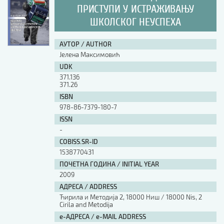
ПРИСТУПИ У ИСТРАЖИВАЊУ
ШКОЛСКОГ НЕУСПЕХА
АУТОР / AUTHOR
Јелена Максимовић
UDK
371.136
371.26
ISBN
978-86-7379-180-7
ISSN
-
COBISS.SR-ID
1538770431
ПОЧЕТНА ГОДИНА / INITIAL YEAR
2009
АДРЕСА / ADDRESS
Ћирила и Методија 2, 18000 Ниш / 18000 Nis, 2
Cirila and Metodija
е-АДРЕСА / e-MAIL ADDRESS