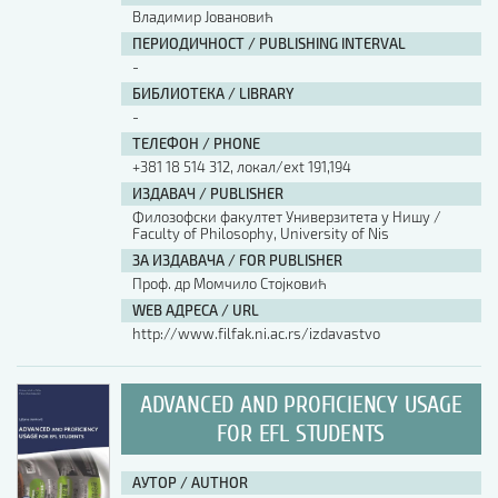
Владимир Јовановић
ПЕРИОДИЧНОСТ / PUBLISHING INTERVAL
-
БИБЛИОТЕКА / LIBRARY
-
ТЕЛЕФОН / PHONE
+381 18 514 312, локал/ext 191,194
ИЗДАВАЧ / PUBLISHER
Филозофски факултет Универзитета у Нишу /
Faculty of Philosophy, University of Nis
ЗА ИЗДАВАЧА / FOR PUBLISHER
Проф. др Момчило Стојковић
WEB АДРЕСА / URL
http://www.filfak.ni.ac.rs/izdavastvo
ADVANCED AND PROFICIENCY USAGE
FOR EFL STUDENTS
АУТОР / AUTHOR