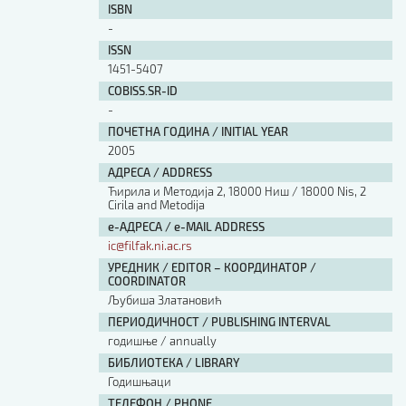
ISBN
-
ISSN
1451-5407
COBISS.SR-ID
-
ПОЧЕТНА ГОДИНА / INITIAL YEAR
2005
АДРЕСА / ADDRESS
Ћирила и Методија 2, 18000 Ниш / 18000 Nis, 2
Cirila and Metodija
е-АДРЕСА / e-MAIL ADDRESS
ic@filfak.ni.ac.rs
УРЕДНИК / EDITOR – КООРДИНАТОР /
COORDINATOR
Љубиша Златановић
ПЕРИОДИЧНОСТ / PUBLISHING INTERVAL
годишње / annually
БИБЛИОТЕКА / LIBRARY
Годишњаци
ТЕЛЕФОН / PHONE