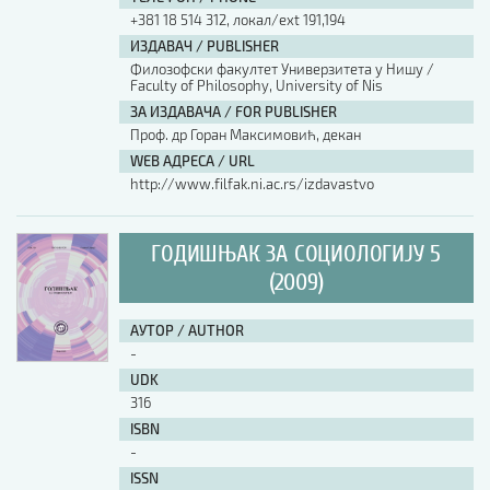
+381 18 514 312, локал/ext 191,194
ИЗДАВАЧ / PUBLISHER
Филозофски факултет Универзитета у Нишу /
Faculty of Philosophy, University of Nis
ЗА ИЗДАВАЧА / FOR PUBLISHER
Проф. др Горан Максимовић, декан
WEB АДРЕСА / URL
http://www.filfak.ni.ac.rs/izdavastvo
ГОДИШЊАК ЗА СОЦИОЛОГИЈУ 5
(2009)
АУТОР / AUTHOR
-
UDK
316
ISBN
-
ISSN