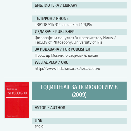
БИБЛИОТЕКА / LIBRARY
-
ТЕЛЕФОН / PHONE
+381 18 514 312, локал/ext 191,194
ИЗДАВАЧ / PUBLISHER
Филозофски факултет Универзитета у Нишу /
Faculty of Philosophy, University of Nis
ЗА ИЗДАВАЧА / FOR PUBLISHER
Проф. др Момчило Стојковић, декан
WEB АДРЕСА / URL
http://www.filfak.ni.ac.rs/izdavastvo
ГОДИШЊАК ЗА ПСИХОЛОГИЈУ 8
(2009)
АУТОР / AUTHOR
-
UDK
159.9