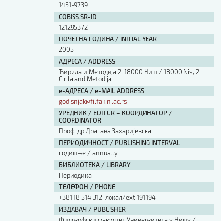
1451-9739
COBISS.SR-ID
121295372
ПОЧЕТНА ГОДИНА / INITIAL YEAR
2005
АДРЕСА / ADDRESS
Ћирила и Методија 2, 18000 Ниш / 18000 Nis, 2
Cirila and Metodija
е-АДРЕСА / e-MAIL ADDRESS
godisnjak@filfak.ni.ac.rs
УРЕДНИК / EDITOR – КООРДИНАТОР /
COORDINATOR
Проф. др Драгана Захаријевска
ПЕРИОДИЧНОСТ / PUBLISHING INTERVAL
годишње / annually
БИБЛИОТЕКА / LIBRARY
Периодика
ТЕЛЕФОН / PHONE
+381 18 514 312, локал/ext 191,194
ИЗДАВАЧ / PUBLISHER
Филозофски факултет Универзитета у Нишу /