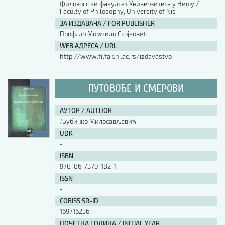
Филозофски факултет Универзитета у Нишу /
Faculty of Philosophy, University of Nis
АУТОР / AUTHOR
ЗА ИЗДАВАЧА / FOR PUBLISHER
Проф. др Момчило Стојковић
WEB АДРЕСА / URL
UDK
http://www.filfak.ni.ac.rs/izdavastvo
ISBN
ПУТОВОЂЕ И СМЕРОВИ
АУТОР / AUTHOR
ISSN
Љубинко Милосављевић
UDK
-
COBISS.SR-ID
ISBN
978-86-7379-182-1
ISSN
DOI
-
COBISS.SR-ID
169716236
ПОЧЕТНА ГОДИНА / INITIAL YEAR