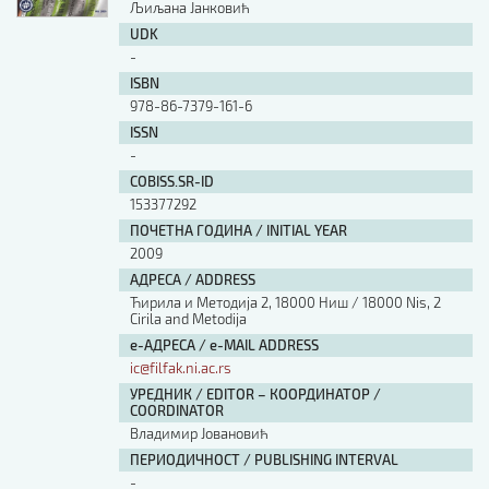
Љиљана Јанковић
UDK
-
ISBN
978-86-7379-161-6
ISSN
-
COBISS.SR-ID
153377292
ПОЧЕТНА ГОДИНА / INITIAL YEAR
2009
АДРЕСА / ADDRESS
Ћирила и Методија 2, 18000 Ниш / 18000 Nis, 2
Cirila and Metodija
е-АДРЕСА / e-MAIL ADDRESS
ic@filfak.ni.ac.rs
УРЕДНИК / EDITOR – КООРДИНАТОР /
COORDINATOR
Владимир Јовановић
ПЕРИОДИЧНОСТ / PUBLISHING INTERVAL
-