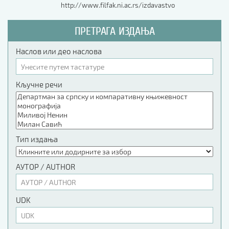
http://www.filfak.ni.ac.rs/izdavastvo
ПРЕТРАГА ИЗДАЊА
Наслов или део наслова
Кључне речи
Тип издања
АУТОР / AUTHOR
UDK