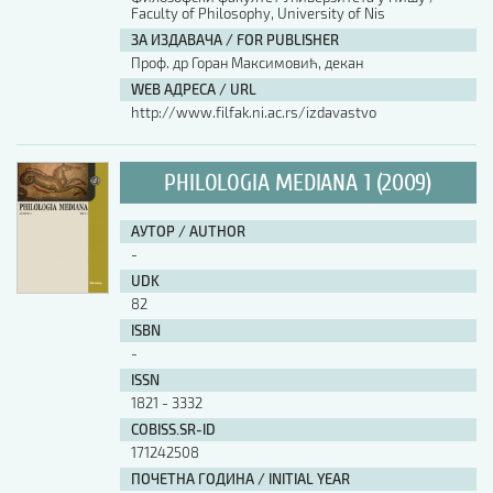
Faculty of Philosophy, University of Nis
ЗА ИЗДАВАЧА / FOR PUBLISHER
Проф. др Горан Максимовић, декан
WEB АДРЕСА / URL
http://www.filfak.ni.ac.rs/izdavastvo
PHILOLOGIA MEDIANA 1 (2009)
АУТОР / AUTHOR
-
UDK
82
ISBN
-
ISSN
1821 - 3332
COBISS.SR-ID
171242508
ПОЧЕТНА ГОДИНА / INITIAL YEAR