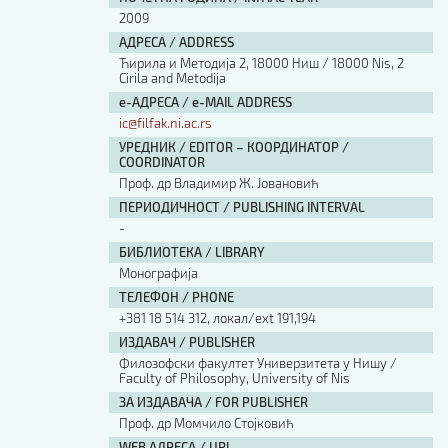
2009
АДРЕСА / ADDRESS
Ћирила и Методија 2, 18000 Ниш / 18000 Nis, 2
Cirila and Metodija
е-АДРЕСА / e-MAIL ADDRESS
ic@filfak.ni.ac.rs
УРЕДНИК / EDITOR – КООРДИНАТОР /
COORDINATOR
Проф. др Владимир Ж. Јовановић
ПЕРИОДИЧНОСТ / PUBLISHING INTERVAL
-
БИБЛИОТЕКА / LIBRARY
Монографија
ТЕЛЕФОН / PHONE
+381 18 514 312, локал/ext 191,194
ИЗДАВАЧ / PUBLISHER
Филозофски факултет Универзитета у Нишу /
Faculty of Philosophy, University of Nis
ЗА ИЗДАВАЧА / FOR PUBLISHER
Проф. др Момчило Стојковић
WEB АДРЕСА / URL