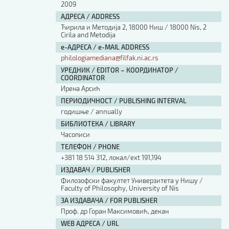
2009
АДРЕСА / ADDRESS
Ћирила и Методија 2, 18000 Ниш / 18000 Nis, 2
Cirila and Metodija
е-АДРЕСА / e-MAIL ADDRESS
philologiamediana@filfak.ni.ac.rs
УРЕДНИК / EDITOR – КООРДИНАТОР /
COORDINATOR
Ирена Арсић
ПЕРИОДИЧНОСТ / PUBLISHING INTERVAL
годишње / annually
БИБЛИОТЕКА / LIBRARY
Часописи
ТЕЛЕФОН / PHONE
+381 18 514 312, локал/ext 191,194
ИЗДАВАЧ / PUBLISHER
Филозофски факултет Универзитета у Нишу /
Faculty of Philosophy, University of Nis
ЗА ИЗДАВАЧА / FOR PUBLISHER
Проф. др Горан Максимовић, декан
WEB АДРЕСА / URL