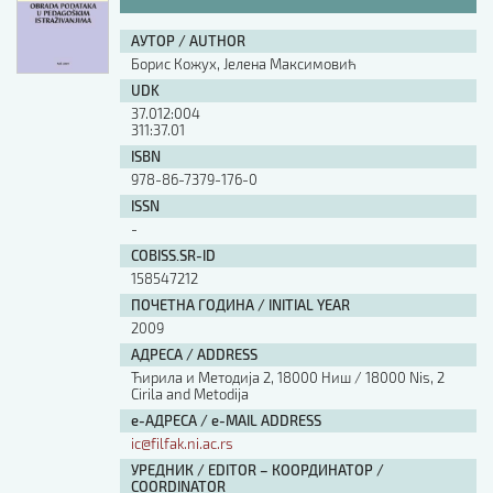
АУТОР / AUTHOR
Борис Кожух, Јелена Максимовић
UDK
37.012:004
311:37.01
ISBN
978-86-7379-176-0
ISSN
-
COBISS.SR-ID
158547212
ПОЧЕТНА ГОДИНА / INITIAL YEAR
2009
АДРЕСА / ADDRESS
Ћирила и Методија 2, 18000 Ниш / 18000 Nis, 2
Cirila and Metodija
е-АДРЕСА / e-MAIL ADDRESS
ic@filfak.ni.ac.rs
УРЕДНИК / EDITOR – КООРДИНАТОР /
COORDINATOR