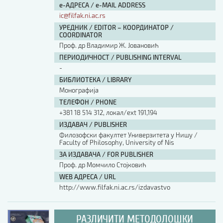
е-АДРЕСА / e-MAIL ADDRESS
ic@filfak.ni.ac.rs
УРЕДНИК / EDITOR – КООРДИНАТОР /
COORDINATOR
Проф. др Владимир Ж. Јовановић
ПЕРИОДИЧНОСТ / PUBLISHING INTERVAL
-
БИБЛИОТЕКА / LIBRARY
Монографија
ТЕЛЕФОН / PHONE
+381 18 514 312, локал/ext 191,194
ИЗДАВАЧ / PUBLISHER
Филозофски факултет Универзитета у Нишу /
Faculty of Philosophy, University of Nis
ЗА ИЗДАВАЧА / FOR PUBLISHER
Проф. др Момчило Стојковић
WEB АДРЕСА / URL
http://www.filfak.ni.ac.rs/izdavastvo
РАЗЛИЧИТИ МЕТОДОЛОШКИ