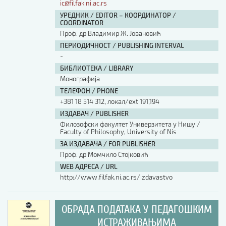
ic@filfak.ni.ac.rs
УРЕДНИК / EDITOR – КООРДИНАТОР /
COORDINATOR
Проф. др Владимир Ж. Јовановић
ПЕРИОДИЧНОСТ / PUBLISHING INTERVAL
-
БИБЛИОТЕКА / LIBRARY
Монографија
ТЕЛЕФОН / PHONE
+381 18 514 312, локал/ext 191,194
ИЗДАВАЧ / PUBLISHER
Филозофски факултет Универзитета у Нишу /
Faculty of Philosophy, University of Nis
ЗА ИЗДАВАЧА / FOR PUBLISHER
Проф. др Момчило Стојковић
WEB АДРЕСА / URL
http://www.filfak.ni.ac.rs/izdavastvo
ОБРАДА ПОДАТАКА У ПЕДАГОШКИМ
ИСТРАЖИВАЊИМА