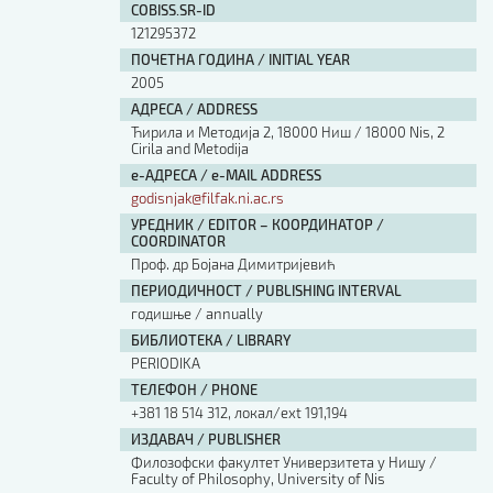
COBISS.SR-ID
121295372
ПОЧЕТНА ГОДИНА / INITIAL YEAR
2005
АДРЕСА / ADDRESS
Ћирила и Методија 2, 18000 Ниш / 18000 Nis, 2
Cirila and Metodija
е-АДРЕСА / e-MAIL ADDRESS
godisnjak@filfak.ni.ac.rs
УРЕДНИК / EDITOR – КООРДИНАТОР /
COORDINATOR
Проф. др Бојана Димитријевић
ПЕРИОДИЧНОСТ / PUBLISHING INTERVAL
годишње / annually
БИБЛИОТЕКА / LIBRARY
PERIODIKA
ТЕЛЕФОН / PHONE
+381 18 514 312, локал/ext 191,194
ИЗДАВАЧ / PUBLISHER
Филозофски факултет Универзитета у Нишу /
Faculty of Philosophy, University of Nis