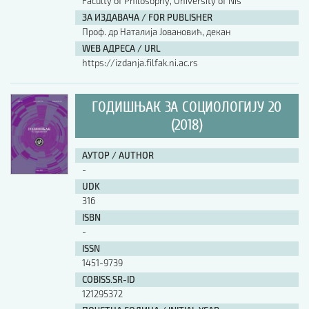
Faculty of Philosophy, University of Nis
ЗА ИЗДАВАЧА / FOR PUBLISHER
Проф. др Наталија Јовановић, декан
WEB АДРЕСА / URL
https://izdanja.filfak.ni.ac.rs
ГОДИШЊАК ЗА СОЦИОЛОГИЈУ 20
(2018)
АУТОР / AUTHOR
-
UDK
316
ISBN
-
ISSN
1451-9739
COBISS.SR-ID
121295372