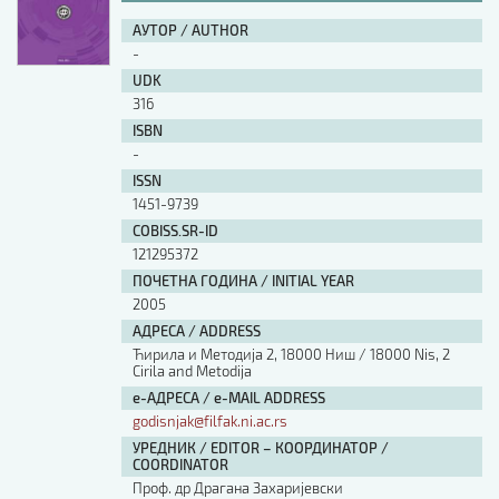
АУТОР / AUTHOR
-
UDK
316
ISBN
-
ISSN
1451-9739
COBISS.SR-ID
121295372
ПОЧЕТНА ГОДИНА / INITIAL YEAR
2005
АДРЕСА / ADDRESS
Ћирила и Методија 2, 18000 Ниш / 18000 Nis, 2
Cirila and Metodija
е-АДРЕСА / e-MAIL ADDRESS
godisnjak@filfak.ni.ac.rs
УРЕДНИК / EDITOR – КООРДИНАТОР /
COORDINATOR
Проф. др Драгана Захаријевски