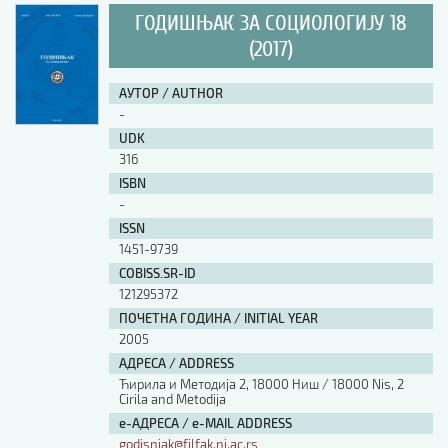
ГОДИШЊАК ЗА СОЦИОЛОГИЈУ 18
(2017)
АУТОР / AUTHOR
-
UDK
316
ISBN
-
ISSN
1451-9739
COBISS.SR-ID
121295372
ПОЧЕТНА ГОДИНА / INITIAL YEAR
2005
АДРЕСА / ADDRESS
Ћирила и Методија 2, 18000 Ниш / 18000 Nis, 2
Cirila and Metodija
е-АДРЕСА / e-MAIL ADDRESS
godisnjak@filfak.ni.ac.rs