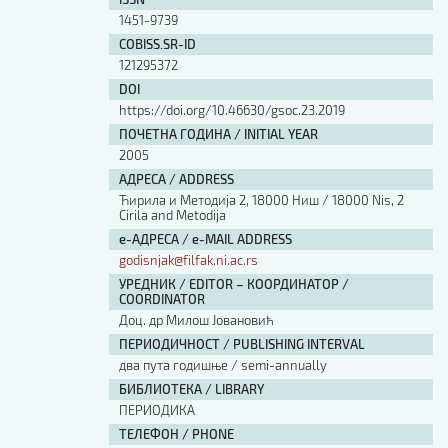
Изјава о коришћењу ауторског дела
1451-9739
Упутство за бирање лиценце
COBISS.SR-ID
Уговор са аутором
121295372
Логотипи
DOI
Шаблон прве стране и импресума [B5, ћир]
https://doi.org/10.46630/gsoc.23.2019
Шаблон прве стране и импресума [B5, лат]
ПОЧЕТНА ГОДИНА / INITIAL YEAR
Шаблон прве стране и импресума [B5, енг]
2005
Етички кодекс
АДРЕСА / ADDRESS
Ћирила и Методија 2, 18000 Ниш / 18000 Nis, 2
Cirila and Metodija
ПРЕТРАГА ИЗДАЊА
е-АДРЕСА / e-MAIL ADDRESS
godisnjak@filfak.ni.ac.rs
Наслов или део наслова
УРЕДНИК / EDITOR – КООРДИНАТОР /
COORDINATOR
Доц. др Mилош Јовановић
Кључне речи
ПЕРИОДИЧНОСТ / PUBLISHING INTERVAL
два пута годишње / semi-annually
БИБЛИОТЕКА / LIBRARY
ПЕРИОДИКА
Тип издања
ТЕЛЕФОН / PHONE