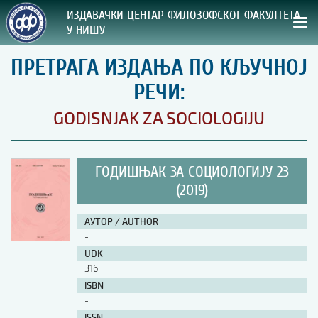
ИЗДАВАЧКИ ЦЕНТАР ФИЛОЗОФСКОГ ФАКУЛТЕТА
У НИШУ
ПРЕТРАГА ИЗДАЊА ПО КЉУЧНОЈ
СВА НАША ИЗДАЊА
РЕЧИ:
ВРСТА ИЗДАЊА:
GODISNJAK ZA SOCIOLOGIJU
ГОДИНА ОБЈАВЉИВАЊА:
ГОДИШЊАК ЗА СОЦИОЛОГИЈУ 23
ПРЕГЛЕД
(2019)
УПУТСТВА
АУТОР / AUTHOR
-
УПУТСТВА
UDK
Правилник о издавачкој делатности
316
Упутство ауторима
ISBN
Упутство уредницима
-
Изјава о ауторству
Изјава о лектури
ISSN