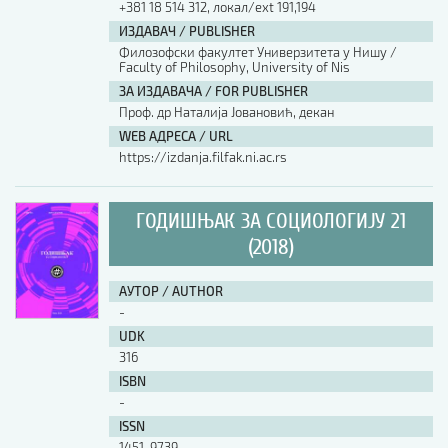
+381 18 514 312, локал/ext 191,194
ИЗДАВАЧ / PUBLISHER
АУТОР / AUTHOR
Филозофски факултет Универзитета у Нишу /
Faculty of Philosophy, University of Nis
ЗА ИЗДАВАЧА / FOR PUBLISHER
UDK
Проф. др Наталија Јовановић, декан
WEB АДРЕСА / URL
https://izdanja.filfak.ni.ac.rs
ISBN
ГОДИШЊАК ЗА СОЦИОЛОГИЈУ 21
ISSN
(2018)
АУТОР / AUTHOR
COBISS.SR-ID
-
UDK
316
DOI
ISBN
-
ISSN
1451-9739