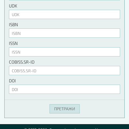
UDK
ISBN
ISSN
COBISS.SR-ID
DOI