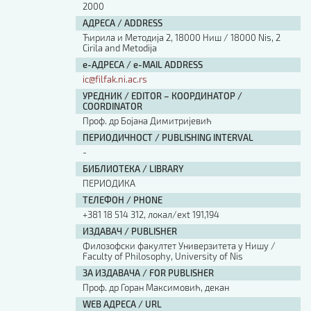
2000
АДРЕСА / ADDRESS
Ћирила и Методија 2, 18000 Ниш / 18000 Nis, 2
Cirila and Metodija
е-АДРЕСА / e-MAIL ADDRESS
ic@filfak.ni.ac.rs
УРЕДНИК / EDITOR – КООРДИНАТОР /
COORDINATOR
Проф. др Бојана Димитријевић
ПЕРИОДИЧНОСТ / PUBLISHING INTERVAL
-
БИБЛИОТЕКА / LIBRARY
ПЕРИОДИКА
ТЕЛЕФОН / PHONE
+381 18 514 312, локал/ext 191,194
ИЗДАВАЧ / PUBLISHER
Филозофски факултет Универзитета у Нишу /
Faculty of Philosophy, University of Nis
ЗА ИЗДАВАЧА / FOR PUBLISHER
Проф. др Горан Максимовић, декан
WEB АДРЕСА / URL