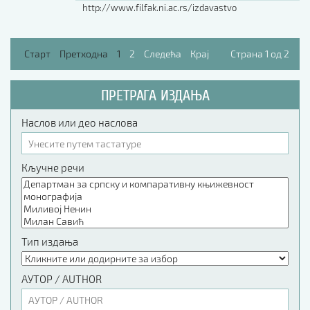
http://www.filfak.ni.ac.rs/izdavastvo
Старт
Претходна
1
2
Следећа
Крај
Страна 1 од 2
ПРЕТРАГА ИЗДАЊА
Наслов или део наслова
Кључне речи
Тип издања
АУТОР / AUTHOR