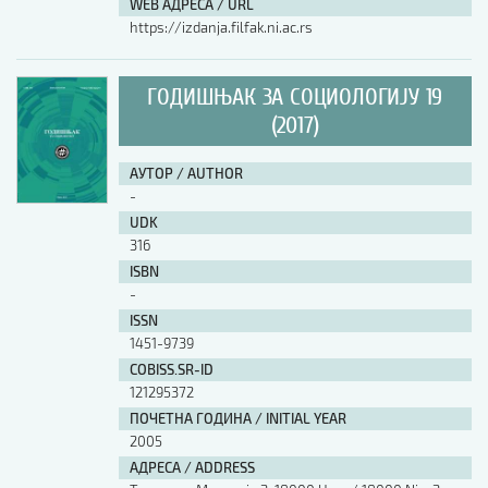
WEB АДРЕСА / URL
https://izdanja.filfak.ni.ac.rs
ГОДИШЊАК ЗА СОЦИОЛОГИЈУ 19
(2017)
АУТОР / AUTHOR
-
UDK
316
ISBN
-
ISSN
1451-9739
COBISS.SR-ID
121295372
ПОЧЕТНА ГОДИНА / INITIAL YEAR
2005
АДРЕСА / ADDRESS