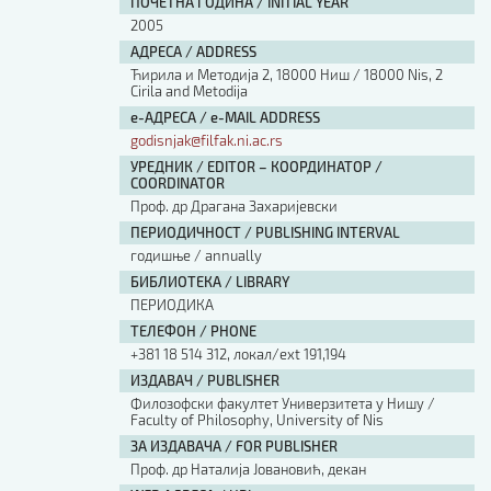
ПОЧЕТНА ГОДИНА / INITIAL YEAR
2005
АДРЕСА / ADDRESS
Ћирила и Методија 2, 18000 Ниш / 18000 Nis, 2
Cirila and Metodija
е-АДРЕСА / e-MAIL ADDRESS
godisnjak@filfak.ni.ac.rs
УРЕДНИК / EDITOR – КООРДИНАТОР /
COORDINATOR
Проф. др Драгана Захаријевски
ПЕРИОДИЧНОСТ / PUBLISHING INTERVAL
годишње / annually
БИБЛИОТЕКА / LIBRARY
ПЕРИОДИКА
ТЕЛЕФОН / PHONE
+381 18 514 312, локал/ext 191,194
ИЗДАВАЧ / PUBLISHER
Филозофски факултет Универзитета у Нишу /
Faculty of Philosophy, University of Nis
ЗА ИЗДАВАЧА / FOR PUBLISHER
Проф. др Наталија Јовановић, декан