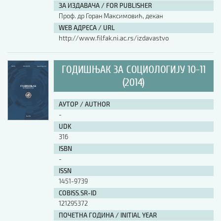
ЗА ИЗДАВАЧА / FOR PUBLISHER
Проф. др Горан Максимовић, декан
WEB АДРЕСА / URL
http://www.filfak.ni.ac.rs/izdavastvo
ГОДИШЊАК ЗА СОЦИОЛОГИЈУ 10-11
(2014)
АУТОР / AUTHOR
-
UDK
316
ISBN
-
ISSN
1451-9739
COBISS.SR-ID
121295372
ПОЧЕТНА ГОДИНА / INITIAL YEAR