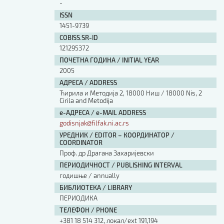
-
ISSN
1451-9739
COBISS.SR-ID
121295372
ПОЧЕТНА ГОДИНА / INITIAL YEAR
2005
АДРЕСА / ADDRESS
Ћирила и Методија 2, 18000 Ниш / 18000 Nis, 2
Cirila and Metodija
е-АДРЕСА / e-MAIL ADDRESS
godisnjak@filfak.ni.ac.rs
УРЕДНИК / EDITOR – КООРДИНАТОР /
COORDINATOR
Проф. др Драгана Захаријевски
ПЕРИОДИЧНОСТ / PUBLISHING INTERVAL
годишње / annually
БИБЛИОТЕКА / LIBRARY
ПЕРИОДИКА
ТЕЛЕФОН / PHONE
+381 18 514 312, локал/ext 191,194