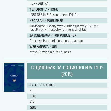
ПЕРИОДИКА
ТЕЛЕФОН / PHONE
+381 18 514 312, локал/ext 191,194
ИЗДАВАЧ / PUBLISHER
Филозофски факултет Универзитета у Нишу /
Faculty of Philosophy, University of Nis
ЗА ИЗДАВАЧА / FOR PUBLISHER
Проф. др Наталија Јовановић, декан
WEB АДРЕСА / URL
https://izdanja.filfak.ni.ac.rs
ГОДИШЊАК ЗА СОЦИОЛОГИЈУ 14-15
(2015)
АУТОР / AUTHOR
-
UDK
316
ISBN