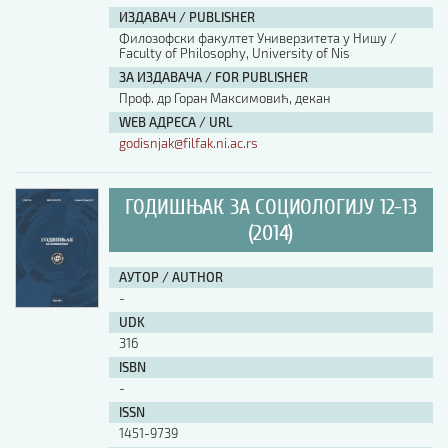
ИЗДАВАЧ / PUBLISHER
Филозофски факултет Универзитета у Нишу /
Faculty of Philosophy, University of Nis
ЗА ИЗДАВАЧА / FOR PUBLISHER
Проф. др Горан Максимовић, декан
WEB АДРЕСА / URL
godisnjak@filfak.ni.ac.rs
ГОДИШЊАК ЗА СОЦИОЛОГИЈУ 12-13
(2014)
АУТОР / AUTHOR
-
UDK
316
ISBN
-
ISSN
1451-9739