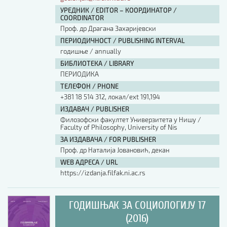
УРЕДНИК / EDITOR – КООРДИНАТОР /
COORDINATOR
Проф. др Драгана Захаријевски
ПЕРИОДИЧНОСТ / PUBLISHING INTERVAL
годишње / annually
БИБЛИОТЕКА / LIBRARY
ПЕРИОДИКА
ТЕЛЕФОН / PHONE
+381 18 514 312, локал/ext 191,194
ИЗДАВАЧ / PUBLISHER
Филозофски факултет Универзитета у Нишу /
Faculty of Philosophy, University of Nis
ЗА ИЗДАВАЧА / FOR PUBLISHER
Проф. др Наталија Јовановић, декан
WEB АДРЕСА / URL
https://izdanja.filfak.ni.ac.rs
ГОДИШЊАК ЗА СОЦИОЛОГИЈУ 17
(2016)