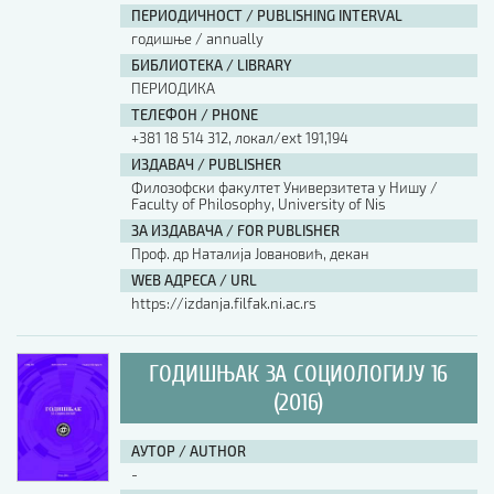
ПЕРИОДИЧНОСТ / PUBLISHING INTERVAL
годишње / annually
БИБЛИОТЕКА / LIBRARY
ПЕРИОДИКА
ТЕЛЕФОН / PHONE
+381 18 514 312, локал/ext 191,194
ИЗДАВАЧ / PUBLISHER
Филозофски факултет Универзитета у Нишу /
Faculty of Philosophy, University of Nis
ЗА ИЗДАВАЧА / FOR PUBLISHER
Проф. др Наталија Јовановић, декан
WEB АДРЕСА / URL
https://izdanja.filfak.ni.ac.rs
ГОДИШЊАК ЗА СОЦИОЛОГИЈУ 16
(2016)
АУТОР / AUTHOR
-