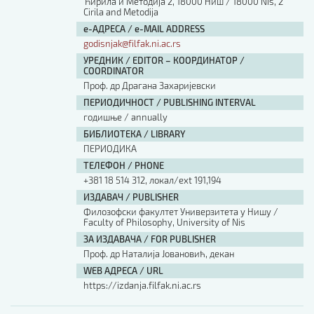
Ћирила и Методија 2, 18000 Ниш / 18000 Nis, 2
Cirila and Metodija
е-АДРЕСА / e-MAIL ADDRESS
godisnjak@filfak.ni.ac.rs
УРЕДНИК / EDITOR – КООРДИНАТОР /
COORDINATOR
Проф. др Драгана Захаријевски
ПЕРИОДИЧНОСТ / PUBLISHING INTERVAL
годишње / annually
БИБЛИОТЕКА / LIBRARY
ПЕРИОДИКА
ТЕЛЕФОН / PHONE
+381 18 514 312, локал/ext 191,194
ИЗДАВАЧ / PUBLISHER
Филозофски факултет Универзитета у Нишу /
Faculty of Philosophy, University of Nis
ЗА ИЗДАВАЧА / FOR PUBLISHER
Проф. др Наталија Јовановић, декан
WEB АДРЕСА / URL
https://izdanja.filfak.ni.ac.rs