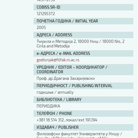
COBISS.SR-ID
121295372
ПОЧЕТНА ГОДИНА / INITIAL YEAR
2005
АДРЕСА / ADDRESS
Ћирила и Методија 2, 18000 Ниш / 18000 Nis, 2
Cirila and Metodija
е-АДРЕСА / e-MAIL ADDRESS
godisnjak@filfak.ni.ac.rs
УРЕДНИК / EDITOR – КООРДИНАТОР /
COORDINATOR
Проф. др Драгана Захаријевски
ПЕРИОДИЧНОСТ / PUBLISHING INTERVAL
годишње / annually
БИБЛИОТЕКА / LIBRARY
ПЕРИОДИКА
ТЕЛЕФОН / PHONE
+381 18 514 312, локал/ext 191,194
ИЗДАВАЧ / PUBLISHER
Филозофски факултет Универзитета у Нишу /