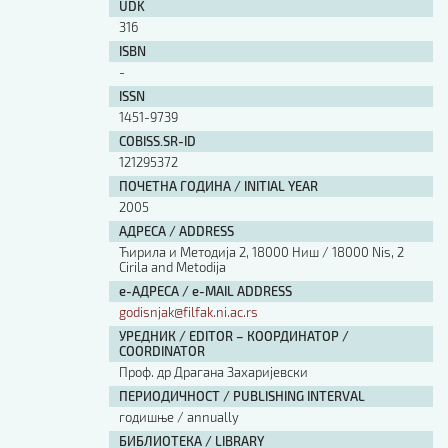
UDK
316
ISBN
-
ISSN
1451-9739
COBISS.SR-ID
121295372
ПОЧЕТНА ГОДИНА / INITIAL YEAR
2005
АДРЕСА / ADDRESS
Ћирила и Методија 2, 18000 Ниш / 18000 Nis, 2
Cirila and Metodija
е-АДРЕСА / e-MAIL ADDRESS
godisnjak@filfak.ni.ac.rs
УРЕДНИК / EDITOR – КООРДИНАТОР /
COORDINATOR
Проф. др Драгана Захаријевски
ПЕРИОДИЧНОСТ / PUBLISHING INTERVAL
годишње / annually
БИБЛИОТЕКА / LIBRARY