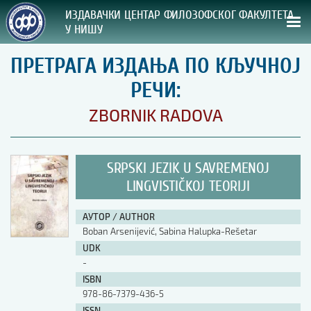
ИЗДАВАЧКИ ЦЕНТАР ФИЛОЗОФСКОГ ФАКУЛТЕТА
У НИШУ
ПРЕТРАГА ИЗДАЊА ПО КЉУЧНОЈ
СВА НАША ИЗДАЊА
РЕЧИ:
ВРСТА ИЗДАЊА:
ZBORNIK RADOVA
ГОДИНА ОБЈАВЉИВАЊА:
SRPSKI JEZIK U SAVREMENOJ
ПРЕГЛЕД
LINGVISTIČKOJ TEORIJI
УПУТСТВА
АУТОР / AUTHOR
Boban Arsenijević, Sabina Halupka-Rešetar
УПУТСТВА
UDK
Правилник о издавачкој делатности
-
Упутство ауторима
ISBN
Упутство уредницима
978-86-7379-436-5
Изјава о ауторству
Изјава о лектури
ISSN