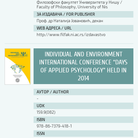
Филозофски факултет Универзитета у Нишу /
Faculty of Philosophy, University of Nis
АУТОР / AUTHOR
ЗА ИЗДАВАЧА / FOR PUBLISHER
Проф. др Наталија Јовановић, декан
WEB АДРЕСА / URL
UDK
http://www.filfak.ni.ac.rs/izdavastvo
ISBN
INDIVIDUAL AND ENVIRONMENT
INTERNATIONAL CONFERENCE “DAYS
OF APPLIED PSYCHOLOGY” HELD IN
ISSN
2014
АУТОР / AUTHOR
COBISS.SR-ID
-
UDK
159.9(082)
DOI
ISBN
978-86-7379-418-1
ISSN