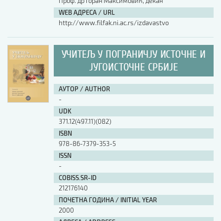
Проф. др Горан Максимовић, декан
WEB АДРЕСА / URL
http://www.filfak.ni.ac.rs/izdavastvo
УЧИТЕЉ У ПОГРАНИЧЈУ ИСТОЧНЕ И
ЈУГОИСТОЧНЕ СРБИЈЕ
АУТОР / AUTHOR
-
UDK
371.12(497.11)(082)
ISBN
978-86-7379-353-5
ISSN
-
COBISS.SR-ID
212176140
ПОЧЕТНА ГОДИНА / INITIAL YEAR
2000