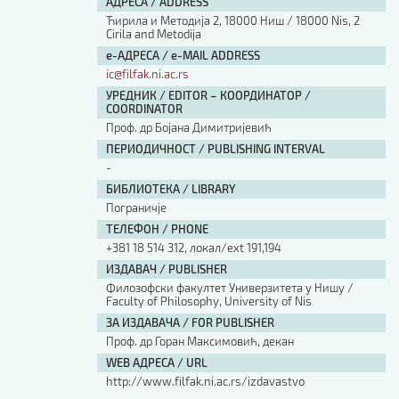
АДРЕСА / ADDRESS
Ћирила и Методија 2, 18000 Ниш / 18000 Nis, 2
Cirila and Metodija
е-АДРЕСА / e-MAIL ADDRESS
ic@filfak.ni.ac.rs
УРЕДНИК / EDITOR – КООРДИНАТОР /
COORDINATOR
Проф. др Бојана Димитријевић
ПЕРИОДИЧНОСТ / PUBLISHING INTERVAL
-
БИБЛИОТЕКА / LIBRARY
Пограничје
ТЕЛЕФОН / PHONE
+381 18 514 312, локал/ext 191,194
ИЗДАВАЧ / PUBLISHER
Филозофски факултет Универзитета у Нишу /
Faculty of Philosophy, University of Nis
ЗА ИЗДАВАЧА / FOR PUBLISHER
Проф. др Горан Максимовић, декан
WEB АДРЕСА / URL
http://www.filfak.ni.ac.rs/izdavastvo