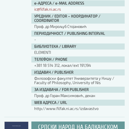
е-АДРЕСА / e-MAIL ADDRESS
ic@filfak.ni.ac.rs
УРЕДНИК / EDITOR – КООРДИНАТОР /
COORDINATOR
Проф. др Мирољуб Стојановић
ПЕРИОДИЧНОСТ / PUBLISHING INTERVAL
-
БИБЛИОТЕКА / LIBRARY
ЕLEMENTI
ТЕЛЕФОН / PHONE
+381 18 514 312, локал/ext 191,194
ИЗДАВАЧ / PUBLISHER
Филозофски факултет Универзитета у Нишу /
Faculty of Philosophy, University of Nis
ЗА ИЗДАВАЧА / FOR PUBLISHER
Проф. др Горан Максимовић, декан
WEB АДРЕСА / URL
http://www.filfak.ni.ac.rs/izdavastvo
СРПСКИ НАРОД НА БАЛКАНСКОМ