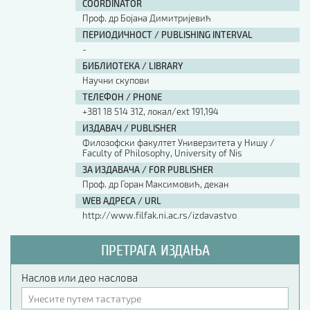
COORDINATOR
Проф. др Бојана Димитријевић
ПЕРИОДИЧНОСТ / PUBLISHING INTERVAL
-
БИБЛИОТЕКА / LIBRARY
Научни скупови
ТЕЛЕФОН / PHONE
+381 18 514 312, локал/ext 191,194
ИЗДАВАЧ / PUBLISHER
Филозофски факултет Универзитета у Нишу /
Faculty of Philosophy, University of Nis
ЗА ИЗДАВАЧА / FOR PUBLISHER
Проф. др Горан Максимовић, декан
WEB АДРЕСА / URL
http://www.filfak.ni.ac.rs/izdavastvo
ПРЕТРАГА ИЗДАЊА
Наслов или део наслова