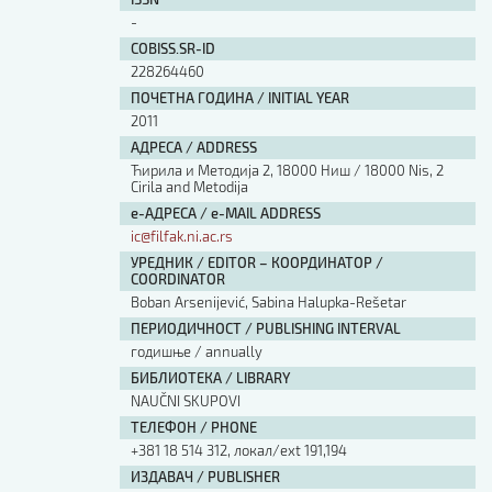
Изјава о коришћењу ауторског дела
-
Упутство за бирање лиценце
COBISS.SR-ID
Уговор са аутором
228264460
Логотипи
ПОЧЕТНА ГОДИНА / INITIAL YEAR
Шаблон прве стране и импресума [B5, ћир]
2011
Шаблон прве стране и импресума [B5, лат]
АДРЕСА / ADDRESS
Шаблон прве стране и импресума [B5, енг]
Ћирила и Методија 2, 18000 Ниш / 18000 Nis, 2
Cirila and Metodija
Етички кодекс
е-АДРЕСА / e-MAIL ADDRESS
ic@filfak.ni.ac.rs
ПРЕТРАГА ИЗДАЊА
УРЕДНИК / EDITOR – КООРДИНАТОР /
COORDINATOR
Наслов или део наслова
Boban Arsenijević, Sabina Halupka-Rešetar
ПЕРИОДИЧНОСТ / PUBLISHING INTERVAL
годишње / annually
Кључне речи
БИБЛИОТЕКА / LIBRARY
NAUČNI SKUPOVI
ТЕЛЕФОН / PHONE
+381 18 514 312, локал/ext 191,194
Тип издања
ИЗДАВАЧ / PUBLISHER