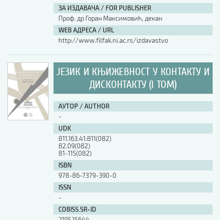
ЗА ИЗДАВАЧА / FOR PUBLISHER
Проф. др Горан Максимовић, декан
WEB АДРЕСА / URL
http://www.filfak.ni.ac.rs/izdavastvo
ЈЕЗИК И КЊИЖЕВНОСТ У КОНТАКТУ И
ДИСКОНТАКТУ (I ТОМ)
АУТОР / AUTHOR
-
UDK
811.163.41:811(082)
82.09(082)
81-115(082)
ISBN
978-86-7379-390-0
ISSN
-
COBISS.SR-ID
219525644