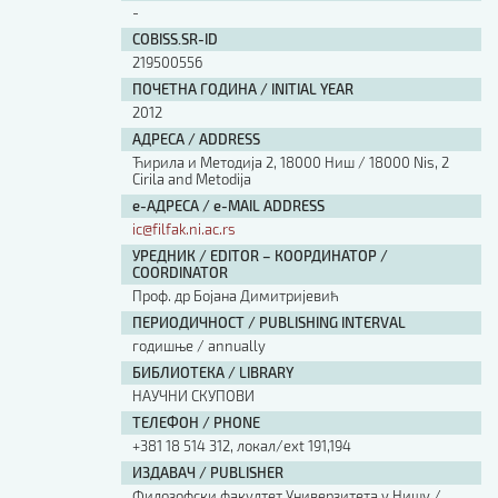
-
COBISS.SR-ID
219500556
ПОЧЕТНА ГОДИНА / INITIAL YEAR
2012
АДРЕСА / ADDRESS
Ћирила и Методија 2, 18000 Ниш / 18000 Nis, 2
Cirila and Metodija
е-АДРЕСА / e-MAIL ADDRESS
ic@filfak.ni.ac.rs
УРЕДНИК / EDITOR – КООРДИНАТОР /
COORDINATOR
Проф. др Бојана Димитријевић
ПЕРИОДИЧНОСТ / PUBLISHING INTERVAL
годишње / annually
БИБЛИОТЕКА / LIBRARY
НАУЧНИ СКУПОВИ
ТЕЛЕФОН / PHONE
+381 18 514 312, локал/ext 191,194
ИЗДАВАЧ / PUBLISHER
Филозофски факултет Универзитета у Нишу /