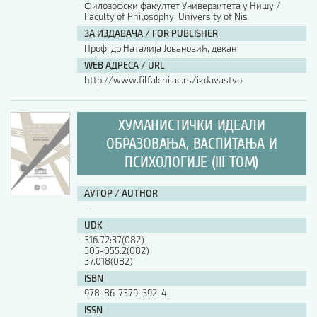
Филозофски факултет Универзитета у Нишу /
Faculty of Philosophy, University of Nis
ЗА ИЗДАВАЧА / FOR PUBLISHER
Проф. др Наталија Јовановић, декан
WEB АДРЕСА / URL
http://www.filfak.ni.ac.rs/izdavastvo
ХУМАНИСТИЧКИ ИДЕАЛИ
ОБРАЗОВАЊА, ВАСПИТАЊА И
ПСИХОЛОГИЈЕ (III ТОМ)
АУТОР / AUTHOR
-
UDK
316.72:37(082)
305-055.2(082)
37.018(082)
ISBN
978-86-7379-392-4
ISSN