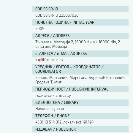
-
COBISS.SR-ID
COBISS.SR-ID 225867020
ПОЧЕТНА ГОДИНА / INITIAL YEAR
2005
АДРЕСА / ADDRESS
Ћирила и Методија 2, 18000 Ниш / 18000 Nis, 2
Cirila and Metodija
е-АДРЕСА / e-MAIL ADDRESS
ic@filfak.ni.ac.rs
УРЕДНИК / EDITOR – КООРДИНАТОР /
COORDINATOR
Зорица Марковић, Миросава Ђуришић Бојановић,
Гродана Ђигић
ПЕРИОДИЧНОСТ / PUBLISHING INTERVAL
годишње / annually
БИБЛИОТЕКА / LIBRARY
Научни скупови
ТЕЛЕФОН / PHONE
+381 18 514 312, локал/ext 191,194
ИЗДАВАЧ / PUBLISHER