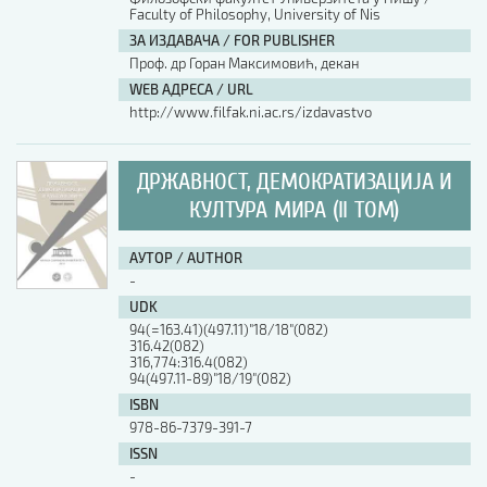
Faculty of Philosophy, University of Nis
ЗА ИЗДАВАЧА / FOR PUBLISHER
Проф. др Горан Максимовић, декан
WEB АДРЕСА / URL
http://www.filfak.ni.ac.rs/izdavastvo
ДРЖАВНОСТ, ДЕМОКРАТИЗАЦИЈА И
КУЛТУРА МИРА (II ТОМ)
АУТОР / AUTHOR
-
UDK
94(=163.41)(497.11)"18/18"(082)
316.42(082)
316,774:316.4(082)
94(497.11-89)"18/19"(082)
ISBN
978-86-7379-391-7
ISSN
-