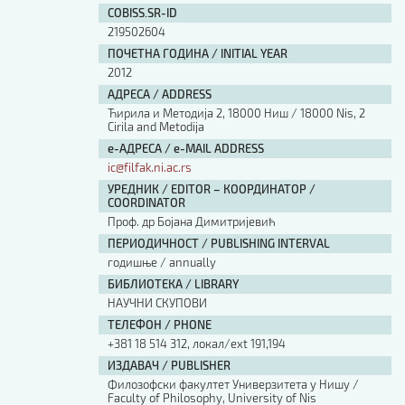
COBISS.SR-ID
219502604
ПОЧЕТНА ГОДИНА / INITIAL YEAR
2012
АДРЕСА / ADDRESS
Ћирила и Методија 2, 18000 Ниш / 18000 Nis, 2
Cirila and Metodija
е-АДРЕСА / e-MAIL ADDRESS
ic@filfak.ni.ac.rs
УРЕДНИК / EDITOR – КООРДИНАТОР /
COORDINATOR
Проф. др Бојана Димитријевић
ПЕРИОДИЧНОСТ / PUBLISHING INTERVAL
годишње / annually
БИБЛИОТЕКА / LIBRARY
НАУЧНИ СКУПОВИ
ТЕЛЕФОН / PHONE
+381 18 514 312, локал/ext 191,194
ИЗДАВАЧ / PUBLISHER
Филозофски факултет Универзитета у Нишу /
Faculty of Philosophy, University of Nis