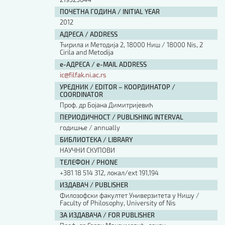
ПОЧЕТНА ГОДИНА / INITIAL YEAR
2012
АДРЕСА / ADDRESS
Ћирила и Методија 2, 18000 Ниш / 18000 Nis, 2
Cirila and Metodija
е-АДРЕСА / e-MAIL ADDRESS
ic@filfak.ni.ac.rs
УРЕДНИК / EDITOR – КООРДИНАТОР /
COORDINATOR
Проф. др Бојана Димитријевић
ПЕРИОДИЧНОСТ / PUBLISHING INTERVAL
годишње / annually
БИБЛИОТЕКА / LIBRARY
НАУЧНИ СКУПОВИ
ТЕЛЕФОН / PHONE
+381 18 514 312, локал/ext 191,194
ИЗДАВАЧ / PUBLISHER
Филозофски факултет Универзитета у Нишу /
Faculty of Philosophy, University of Nis
ЗА ИЗДАВАЧА / FOR PUBLISHER