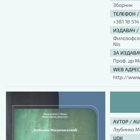
Зборник
ТЕЛЕФОН /
+381 18 514
ИЗДАВАЧ /
Филозофски 
Nis
ЗА ИЗДАВА
Проф. др М
WEB АДРЕС
http://www.
АУТОР / A
Љубинко М
UDK