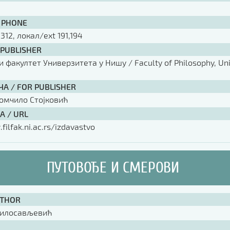
 PHONE
 312, локал/ext 191,194
 PUBLISHER
факултет Универзитета у Нишу / Faculty of Philosophy, Univ
ЧА / FOR PUBLISHER
омчило Стојковић
А / URL
filfak.ni.ac.rs/izdavastvo
ПУТОВОЂЕ И СМЕРОВИ
UTHOR
илосављевић