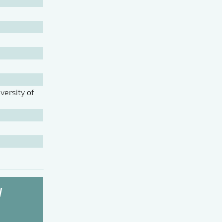
ersity of
У