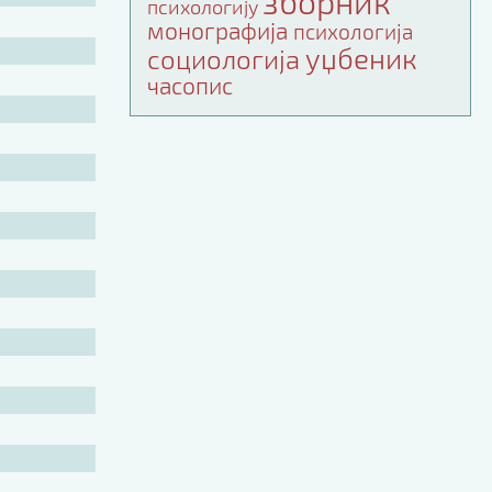
зборник
психологију
монографија
психологија
уџбеник
социологија
часопис