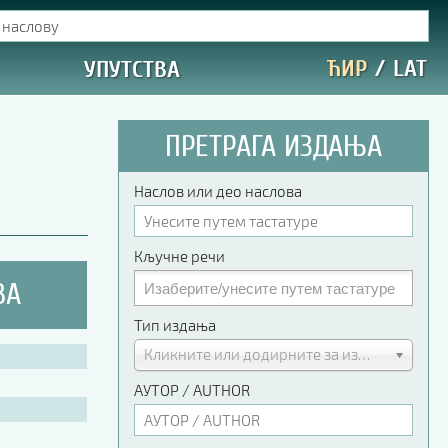
ЋИР
/
LAT
УПУТСТВА
ПРЕТРАГА ИЗДАЊА
Наслов или део наслова
Кључне речи
ВА
Тип издања
Кликните или додирните за избор
АУТОР / AUTHOR