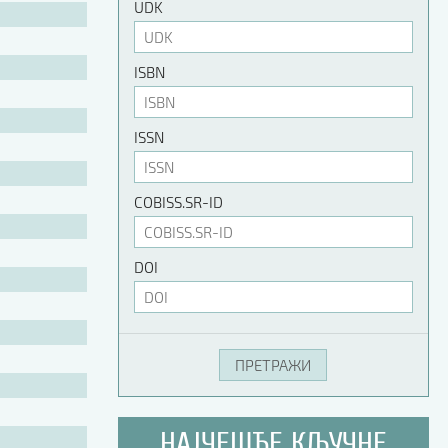
UDK
ISBN
ISSN
COBISS.SR-ID
DOI
НАЈЧЕШЋЕ КЉУЧНЕ