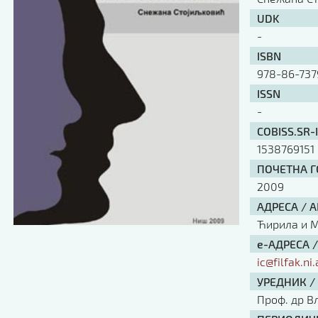
UDK
-
ISBN
978-86-737
ISSN
-
COBISS.SR-
1538769151
ПОЧЕТНА ГО
2009
АДРЕСА / 
Ћирила и Ме
е-АДРЕСА 
ic@filfak.ni.
УРЕДНИК /
Проф. др В