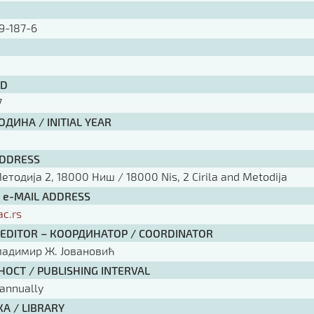
9-187-6
ID
7
ДИНА / INITIAL YEAR
ADDRESS
тодија 2, 18000 Ниш / 18000 Nis, 2 Cirila and Metodija
/ e-MAIL ADDRESS
ac.rs
 EDITOR – КООРДИНАТОР / COORDINATOR
ладимир Ж. Јовановић
ОСТ / PUBLISHING INTERVAL
annually
А / LIBRARY