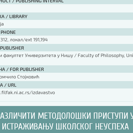
ОСТ / PUBLISHING INTERVAL
А / LIBRARY
ја
 PHONE
 312, локал/ext 191,194
 PUBLISHER
факултет Универзитета у Нишу / Faculty of Philosophy, Univ
ЧА / FOR PUBLISHER
омчило Стојковић
А / URL
filfak.ni.ac.rs/izdavastvo
РАЗЛИЧИТИ МЕТОДОЛОШКИ ПРИСТУПИ 
ИСТРАЖИВАЊУ ШКОЛСКОГ НЕУСПЕХА