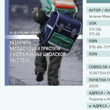
АУТОР / A
Јелена Ма
UDK
371.136
371.26
ISBN
978-86-737
ISSN
-
COBISS.SR-
1538770431
ПОЧЕТНА ГО
2009
АДРЕСА / 
Ћирила и Ме
е-АДРЕСА 