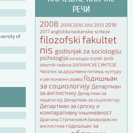
РЕЧИ
2008
2016
2009
2010
2013
2012
2017
balkanske sinteze
anglistika
ersity of
filozofski fakultet
nis
godisnjak za sociologiju
psihologija
srpski jezik
sociologija
zbornik radova
БАЛКАНСКЕ СИНТЕЗЕ
Часопис за друштвена питања, културу
Годишњак
и регионални развој
за социологију
Департман
за англистику
Департман за
педагогију
Департман за социологију
Департман за српску и
компаративну књижевност
Драгана СтјепановићЗахаријевски
годишњак за
англистика