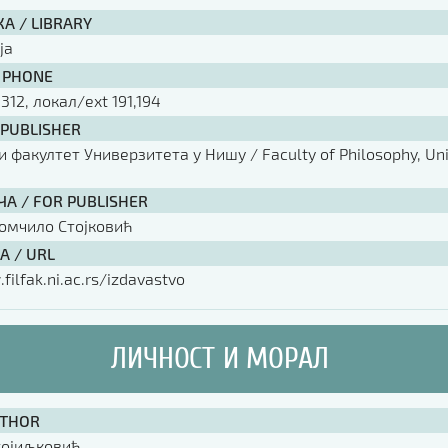
А / LIBRARY
ја
 PHONE
 312, локал/ext 191,194
 PUBLISHER
факултет Универзитета у Нишу / Faculty of Philosophy, Univ
ЧА / FOR PUBLISHER
омчило Стојковић
А / URL
filfak.ni.ac.rs/izdavastvo
ЛИЧНОСТ И МОРАЛ
UTHOR
тојиљковић