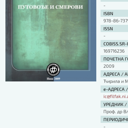
-
ISBN
978-86-737
ISSN
-
COBISS.SR-
169716236
ПОЧЕТНА ГО
2009
АДРЕСА / 
Ћирила и Ме
е-АДРЕСА 
ic@filfak.ni.
УРЕДНИК /
Проф. др В
ПЕРИОДИЧН
-