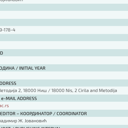
9-178-4
ID
ДИНА / INITIAL YEAR
ADDRESS
тодија 2, 18000 Ниш / 18000 Nis, 2 Cirila and Metodija
/ e-MAIL ADDRESS
ac.rs
 EDITOR – КООРДИНАТОР / COORDINATOR
ладимир Ж. Јовановић