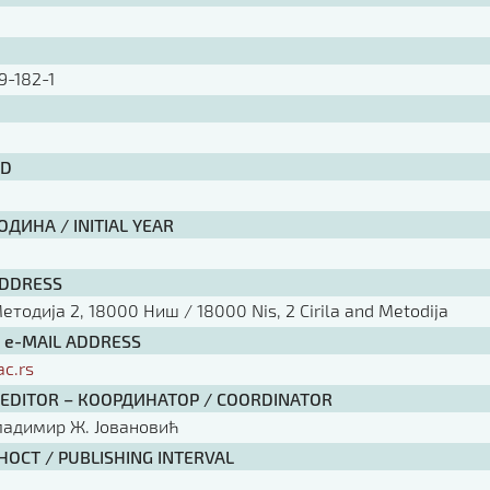
9-182-1
ID
ДИНА / INITIAL YEAR
ADDRESS
тодија 2, 18000 Ниш / 18000 Nis, 2 Cirila and Metodija
/ e-MAIL ADDRESS
ac.rs
 EDITOR – КООРДИНАТОР / COORDINATOR
ладимир Ж. Јовановић
ОСТ / PUBLISHING INTERVAL