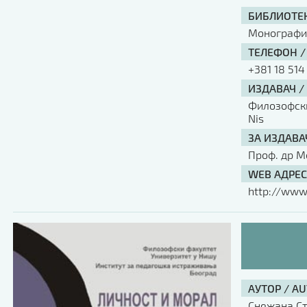
БИБЛИОТЕК
Монографи
ТЕЛЕФОН /
+381 18 514
ИЗДАВАЧ /
Филозофски 
Nis
ЗА ИЗДАВА
Проф. др М
WEB АДРЕС
http://www.
АУТОР / A
Снежана С