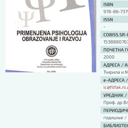
ISBN
978-86-737
ISSN
-
COBISS.SR-
153888076
ПОЧЕТНА ГО
2000
АДРЕСА / 
Ћирила и Ме
е-АДРЕСА 
ic@filfak.ni.
УРЕДНИК /
Проф. др В
ПЕРИОДИЧН
годишње / 
БИБЛИОТЕК