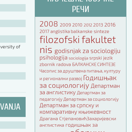
РЕЧИ
2008
2016
2009
2010
2013
2012
2017
balkanske sinteze
anglistika
filozofski fakultet
nis
ersity of
godisnjak za sociologiju
psihologija
srpski jezik
sociologija
zbornik radova
БАЛКАНСКЕ СИНТЕЗЕ
Часопис за друштвена питања, културу
Годишњак
и регионални развој
за социологију
Департман
за англистику
Департман за
педагогију
Департман за социологију
IVANJA
Департман за српску и
компаративну књижевност
Драгана СтјепановићЗахаријевски
годишњак за
англистика