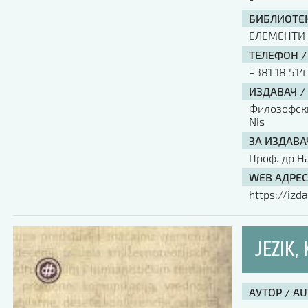
БИБЛИОТЕК
ЕЛЕМЕНТИ
ТЕЛЕФОН /
+381 18 514
ИЗДАВАЧ /
Филозофски 
Nis
ЗА ИЗДАВА
Проф. др Н
WEB АДРЕС
https://izda
JEZIK,
АУТОР / A