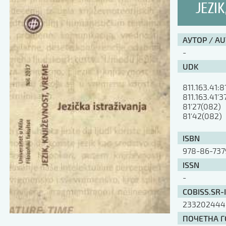
JEZIK
АУТОР / A
-
UDK
811.163.41:8
811.163.41'3
81'27(082)

81'42(082)
ISBN
978-86-73
ISSN
-
COBISS.SR-
233202444
ПОЧЕТНА ГО