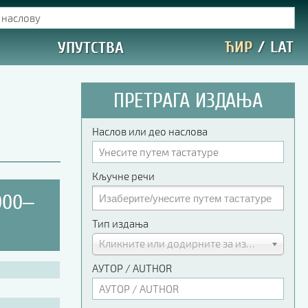
ЋИР
/
LAT
УПУТСТВА
ПРЕТРАГА ИЗДАЊА
Наслов или део наслова
Кључне речи
000‒
Тип издања
Кликните или додирните за избор
АУТОР / AUTHOR