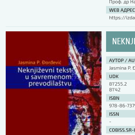
Проф. др Н
WEB АДРЕС
https://izda
NEKNJ
АУТОР / A
Jasmina P. 
UDK
81’255.2
81’42
ISBN
978-86-737
ISSN
-
COBISS.SR-