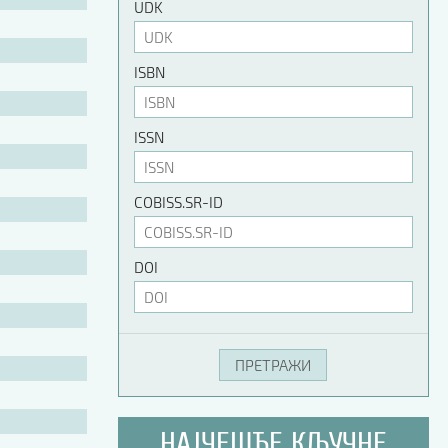
UDK
ISBN
ISSN
COBISS.SR-ID
DOI
НАЈЧЕШЋЕ КЉУЧНЕ