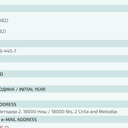
082)

82)
9-445-7
ID
ДИНА / INITIAL YEAR
ADDRESS
тодија 2, 18000 Ниш / 18000 Nis, 2 Cirila and Metodija
/ e-MAIL ADDRESS
ac.rs