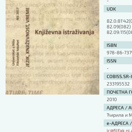
-
UDK
82.0:81'42(
82.09(082)

82.09:115(0
ISBN
978-86-737
ISSN
-
COBISS.SR-
233195532
ПОЧЕТНА ГО
2010
АДРЕСА / 
Ћирила и Ме
е-АДРЕСА 
ic@filfak.ni.