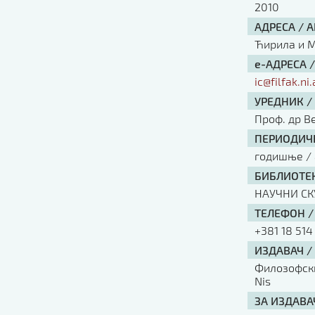
2010
АДРЕСА / 
Ћирила и Ме
е-АДРЕСА 
ic@filfak.ni.
УРЕДНИК /
Проф. др В
ПЕРИОДИЧН
годишње / 
БИБЛИОТЕК
НАУЧНИ С
ТЕЛЕФОН /
+381 18 514
ИЗДАВАЧ /
Филозофски 
Nis
ЗА ИЗДАВА