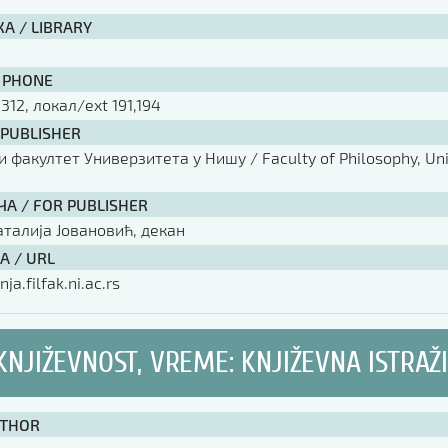
А / LIBRARY
 PHONE
 312, локал/ext 191,194
 PUBLISHER
факултет Универзитета у Нишу / Faculty of Philosophy, Univ
ЧА / FOR PUBLISHER
аталија Јовановић, декан
А / URL
nja.filfak.ni.ac.rs
 KNJIŽEVNOST, VREME: KNJIŽEVNA ISTRAŽ
UTHOR