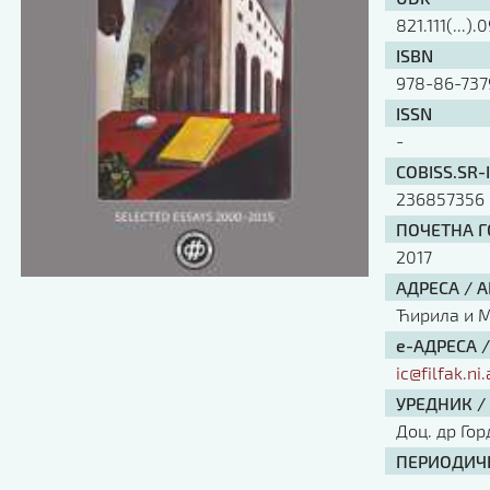
821.111(...).
ISBN
978-86-737
ISSN
-
COBISS.SR-
236857356
ПОЧЕТНА ГО
2017
АДРЕСА / 
Ћирила и Ме
е-АДРЕСА 
ic@filfak.ni.
УРЕДНИК /
Доц. др Го
ПЕРИОДИЧН
-