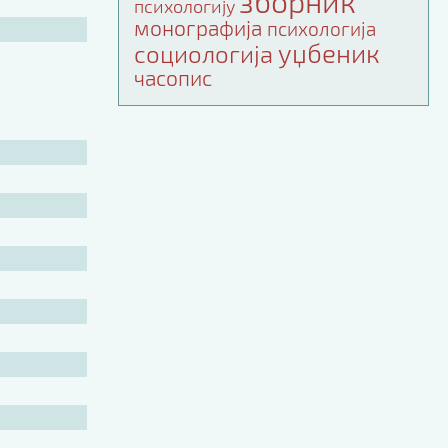
зборник
психологију
монографија
психологија
уџбеник
социологија
часопис