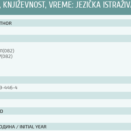
, KNJIŽEVNOST, VREME: JEZIČKA ISTRAŽI
UTHOR
11(082)

7(082)

79-446-4
ID
ДИНА / INITIAL YEAR