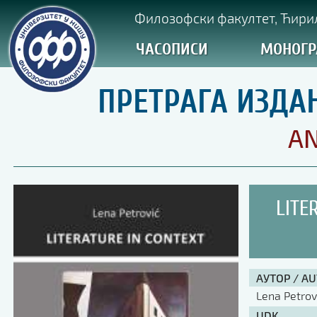
Филозофски факултет, Ћирил
ЧАСОПИСИ
МОНОГР
ПРЕТРАГА ИЗДА
AN
LITE
АУТОР / A
Lena Petrov
UDK