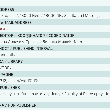
ADDRESS
тодија 2, 18000 Ниш / 18000 Nis, 2 Cirila and Metodija
/ e-MAIL ADDRESS
ac.rs
 EDITOR – КООРДИНАТОР / COORDINATOR
есна Лопичић, Проф. др Биљана Мишић Илић
ОСТ / PUBLISHING INTERVAL
annually
А / LIBRARY
КУПОВИ
 PHONE
 312, локал/ext 191,194
 PUBLISHER
факултет Универзитета у Нишу / Faculty of Philosophy, Univ
ЧА / FOR PUBLISHER