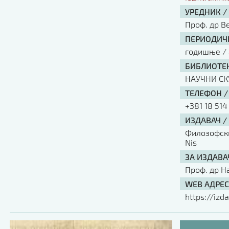
УРЕДНИК /
Проф. др В
ПЕРИОДИЧН
годишње / 
БИБЛИОТЕК
НАУЧНИ С
ТЕЛЕФОН /
+381 18 514
ИЗДАВАЧ /
Филозофски 
Nis
ЗА ИЗДАВА
Проф. др Н
WEB АДРЕС
https://izda