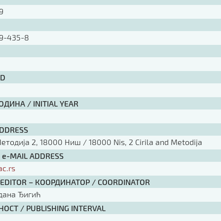
09
9-435-8
ID
ДИНА / INITIAL YEAR
ADDRESS
тодија 2, 18000 Ниш / 18000 Nis, 2 Cirila and Metodija
/ e-MAIL ADDRESS
ac.rs
 EDITOR – КООРДИНАТОР / COORDINATOR
рдана Ђигић
ОСТ / PUBLISHING INTERVAL