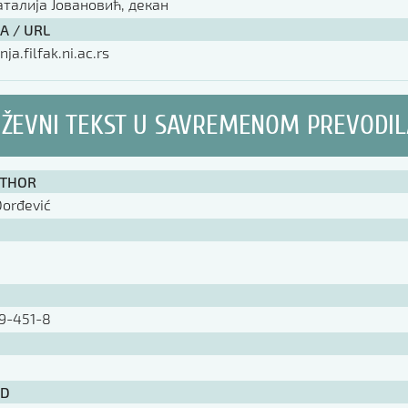
аталија Јовановић, декан
А / URL
nja.filfak.ni.ac.rs
IŽEVNI TEKST U SAVREMENOM PREVODI
UTHOR
Đorđević
9-451-8
ID