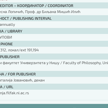
 EDITOR – КООРДИНАТОР / COORDINATOR
есна Лопичић, Проф. др Биљана Мишић Илић
ОСТ / PUBLISHING INTERVAL
annually
А / LIBRARY
КУПОВИ
 PHONE
 312, локал/ext 191,194
 PUBLISHER
факултет Универзитета у Нишу / Faculty of Philosophy, Univ
ЧА / FOR PUBLISHER
аталија Јовановић, декан
А / URL
nja.filfak.ni.ac.rs