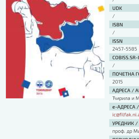
UDK
/
ISBN
/
ISSN
2457-5585
COBISS.SR-
/
ПОЧЕТНА ГО
2015
АДРЕСА / 
Ћирила и Ме
е-АДРЕСА 
ic@filfak.ni.
УРЕДНИК /
проф. др М