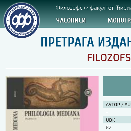
Филозофски факултет, Ћирил
ЧАСОПИСИ
МОНОГР
ПРЕТРАГА ИЗДА
FILOZOFS
АУТОР / A
-
UDK
82