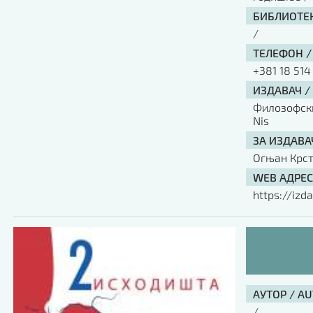
БИБЛИОТЕК
/
ТЕЛЕФОН /
+381 18 514
ИЗДАВАЧ /
Филозофски 
Nis
ЗА ИЗДАВА
Огњан Крс
WEB АДРЕС
https://izda
АУТОР / A
/