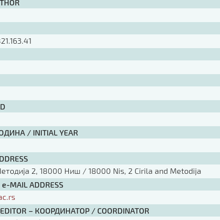
UTHOR
21.163.41
ID
ДИНА / INITIAL YEAR
ADDRESS
тодија 2, 18000 Ниш / 18000 Nis, 2 Cirila and Metodija
/ e-MAIL ADDRESS
ac.rs
 EDITOR – КООРДИНАТОР / COORDINATOR