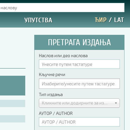
ЋИР
/
LAT
УПУТСТВА
ПРЕТРАГА ИЗДАЊА
Наслов или део наслова
Кључне речи
Тип издања
Кликните или додирните за избор
АУТОР / AUTHOR