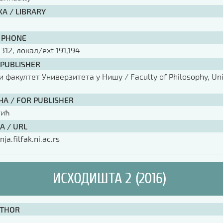
А / LIBRARY
 PHONE
 312, локал/ext 191,194
 PUBLISHER
факултет Универзитета у Нишу / Faculty of Philosophy, Univ
ЧА / FOR PUBLISHER
тић
А / URL
nja.filfak.ni.ac.rs
ИСХОДИШТА 2 (2016)
UTHOR