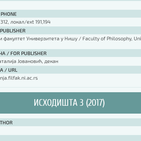
 PHONE
 312, локал/ext 191,194
 PUBLISHER
факултет Универзитета у Нишу / Faculty of Philosophy, Univ
ЧА / FOR PUBLISHER
аталија Јовановић, декан
А / URL
nja.filfak.ni.ac.rs
ИСХОДИШТА 3 (2017)
UTHOR