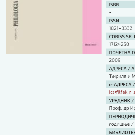
ISBN
-
ISSN
1821–3332 =
COBISS.SR-
17124250
ПОЧЕТНА ГО
2009
АДРЕСА / 
Ћирила и Ме
е-АДРЕСА 
ic@filfak.ni.
УРЕДНИК /
Проф. др И
ПЕРИОДИЧН
годишње / 
БИБЛИОТЕК