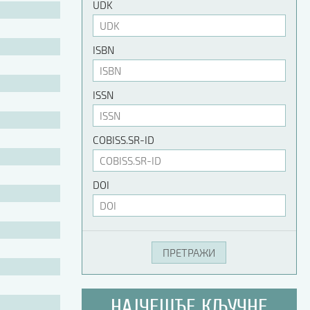
UDK
ISBN
ISSN
COBISS.SR-ID
DOI
НАЈЧЕШЋЕ КЉУЧНЕ