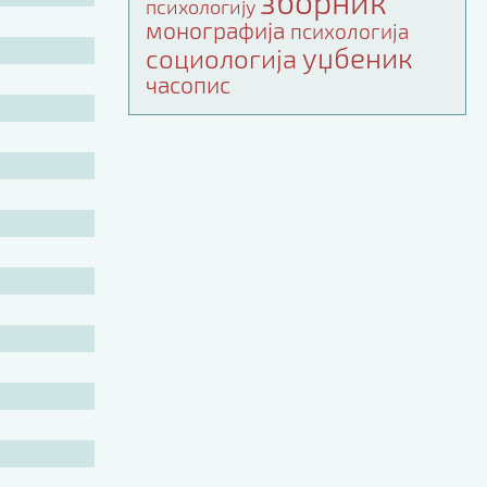
зборник
психологију
монографија
психологија
уџбеник
социологија
часопис