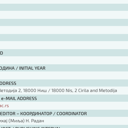
ID
ДИНА / INITIAL YEAR
ADDRESS
тодија 2, 18000 Ниш / 18000 Nis, 2 Cirila and Metodija
/ e-MAIL ADDRESS
ac.rs
 EDITOR – КООРДИНАТОР / COORDINATOR
ихај (Миља) Н. Радан