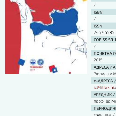
/
ISBN
/
ISSN
2457-5585
COBISS.SR-
/
ПОЧЕТНА ГО
2015
АДРЕСА / 
Ћирила и Ме
е-АДРЕСА 
ic@filfak.ni.
УРЕДНИК /
проф. др М
ПЕРИОДИЧН
годишње / 