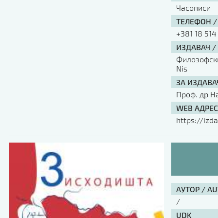
Часописи
ТЕЛЕФОН /
+381 18 514
ИЗДАВАЧ /
Филозофски 
Nis
ЗА ИЗДАВА
Проф. др Н
WEB АДРЕС
https://izda
АУТОР / A
/
UDK