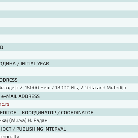
ID
ДИНА / INITIAL YEAR
ADDRESS
тодија 2, 18000 Ниш / 18000 Nis, 2 Cirila and Metodija
/ e-MAIL ADDRESS
ac.rs
 EDITOR – КООРДИНАТОР / COORDINATOR
ихај (Миља) Н. Радан
ОСТ / PUBLISHING INTERVAL
annually