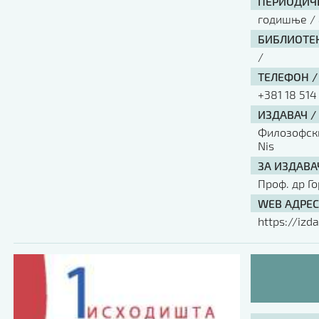
ПЕРИОДИЧН
годишње / 
БИБЛИОТЕК
/
ТЕЛЕФОН /
+381 18 514
ИЗДАВАЧ /
Филозофски 
Nis
ЗА ИЗДАВА
Проф. др Г
WEB АДРЕС
https://izda