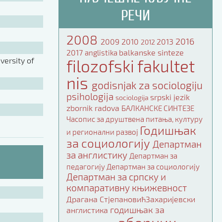
РЕЧИ
2008
2016
2009
2010
2013
2012
2017
balkanske sinteze
anglistika
ersity of
filozofski fakultet
nis
godisnjak za sociologiju
psihologija
srpski jezik
sociologija
zbornik radova
БАЛКАНСКЕ СИНТЕЗЕ
Часопис за друштвена питања, културу
Годишњак
и регионални развој
за социологију
Департман
за англистику
Департман за
педагогију
Департман за социологију
Департман за српску и
компаративну књижевност
Драгана СтјепановићЗахаријевски
годишњак за
англистика