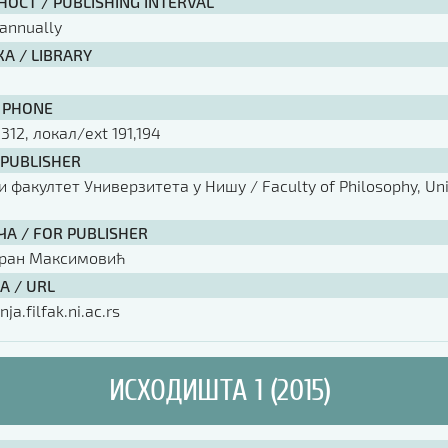
ОСТ / PUBLISHING INTERVAL
annually
А / LIBRARY
 PHONE
 312, локал/ext 191,194
 PUBLISHER
факултет Универзитета у Нишу / Faculty of Philosophy, Univ
ЧА / FOR PUBLISHER
оран Максимовић
А / URL
nja.filfak.ni.ac.rs
ИСХОДИШТА 1 (2015)