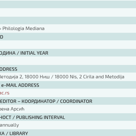
 Philologia Mediana
ID
ДИНА / INITIAL YEAR
ADDRESS
тодија 2, 18000 Ниш / 18000 Nis, 2 Cirila and Metodija
/ e-MAIL ADDRESS
ac.rs
 EDITOR – КООРДИНАТОР / COORDINATOR
рена Арсић
ОСТ / PUBLISHING INTERVAL
annually
А / LIBRARY