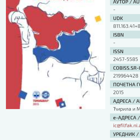
АУТОР / A
-
UDK
811.163.41+8
ISBN
-
ISSN
2457-5585
COBISS.SR-
219964428
ПОЧЕТНА ГО
2015
АДРЕСА / 
Ћирила и Ме
е-АДРЕСА 
ic@filfak.ni.
УРЕДНИК /