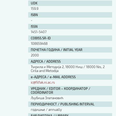
UDK
159.9
ISBN
-
ISSN
1451-5407
COBISS.SR-ID
108659468
ПОЧЕТНА ГОДИНА / INITIAL YEAR
2000
АДРЕСА / ADDRESS
Ћирила и Методија 2, 18000 Ниш / 18000 Nis, 2
Cirila and Metodija
е-АДРЕСА / e-MAIL ADDRESS
ic@filfak.ni.ac.rs
УРЕДНИК / EDITOR – КООРДИНАТОР /
COORDINATOR
Љубиша Златановић
ПЕРИОДИЧНОСТ / PUBLISHING INTERVAL
годишње / annually
БИБЛИОТЕКА / LIBRARY