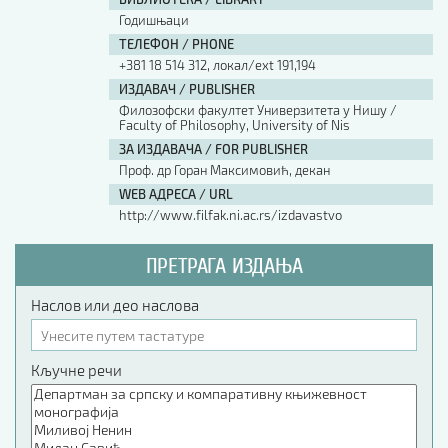
Годишњаци
ТЕЛЕФОН / PHONE
+381 18 514 312, локал/ext 191,194
ИЗДАВАЧ / PUBLISHER
Филозофски факултет Универзитета у Нишу /
Faculty of Philosophy, University of Nis
ЗА ИЗДАВАЧА / FOR PUBLISHER
Проф. др Горан Максимовић, декан
WEB АДРЕСА / URL
http://www.filfak.ni.ac.rs/izdavastvo
ПРЕТРАГА ИЗДАЊА
Наслов или део наслова
Кључне речи