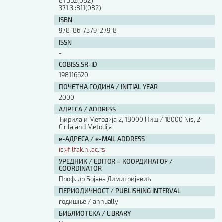
81'362(082)
Изјава о коришћењу ауторског дела
371.3::811(082)
Упутство за бирање лиценце
ISBN
Уговор са аутором
978-86-7379-279-8
Логотипи
ISSN
-
Шаблон прве стране и импресума [B5, ћир]
Шаблон прве стране и импресума [B5, лат]
COBISS.SR-ID
Шаблон прве стране и импресума [B5, енг]
198116620
Етички кодекс
ПОЧЕТНА ГОДИНА / INITIAL YEAR
2000
АДРЕСА / ADDRESS
ПРЕТРАГА ИЗДАЊА
Ћирила и Методија 2, 18000 Ниш / 18000 Nis, 2
Cirila and Metodija
Наслов или део наслова
е-АДРЕСА / e-MAIL ADDRESS
ic@filfak.ni.ac.rs
УРЕДНИК / EDITOR – КООРДИНАТОР /
Кључне речи
COORDINATOR
Проф. др Бојана Димитријевић
ПЕРИОДИЧНОСТ / PUBLISHING INTERVAL
годишње / annually
БИБЛИОТЕКА / LIBRARY
Тип издања