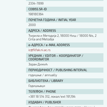
2334-7899
COBISS.SR-ID
198180364
ПОЧЕТНА ГОДИНА / INITIAL YEAR
2000
АДРЕСА / ADDRESS
Ћирила и Методија 2, 18000 Ниш / 18000 Nis, 2
Cirila and Metodija
е-АДРЕСА / e-MAIL ADDRESS
ic@filfak.ni.ac.rs
УРЕДНИК / EDITOR – КООРДИНАТОР /
COORDINATOR
Зоран Димић
ПЕРИОДИЧНОСТ / PUBLISHING INTERVAL
годишње / annually
БИБЛИОТЕКА / LIBRARY
Годишњаци
ТЕЛЕФОН / PHONE
+381 18 514 312, локал/ext 191,194
ИЗДАВАЧ / PUBLISHER