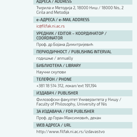
АДРЕСА / ADDRESS
Ћирила и Методија 2, 18000 Ниш / 18000 Nis, 2
Cirila and Metodija
е-АДРЕСА / e-MAIL ADDRESS
ic@filfak.ni.ac.rs
УРЕДНИК / EDITOR – КООРДИНАТОР /
COORDINATOR
Проф. др Бојана Димитријевић
ПЕРИОДИЧНОСТ / PUBLISHING INTERVAL
годишње / annually
БИБЛИОТЕКА / LIBRARY
Научни скупови
ТЕЛЕФОН / PHONE
+381 18 514 312, локал/ext 191,194
ИЗДАВАЧ / PUBLISHER
Филозофски факултет Универзитета у Нишу /
Faculty of Philosophy, University of Nis
ЗА ИЗДАВАЧА / FOR PUBLISHER
Проф. др Горан Максимовић, декан
WEB АДРЕСА / URL
http://www.filfak.ni.ac.rs/izdavastvo