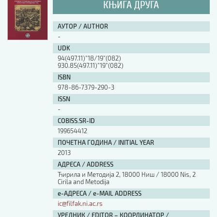
КЊИГА ДРУГА
АУТОР / AUTHOR
-
UDK
94(497.11)”18/19”(082)
930.85(497.11)”19”(082)
ISBN
978-86-7379-290-3
ISSN
-
COBISS.SR-ID
199654412
ПОЧЕТНА ГОДИНА / INITIAL YEAR
2013
АДРЕСА / ADDRESS
Ћирила и Методија 2, 18000 Ниш / 18000 Nis, 2
Cirila and Metodija
е-АДРЕСА / e-MAIL ADDRESS
ic@filfak.ni.ac.rs
УРЕДНИК / EDITOR – КООРДИНАТОР /