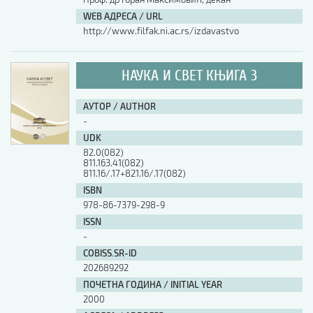
WEB АДРЕСА / URL
http://www.filfak.ni.ac.rs/izdavastvo
НАУКА И СВЕТ КЊИГА 3
АУТОР / AUTHOR
-
UDK
82.0(082)
811.163.41(082)
811.16/.17+821.16/.17(082)
ISBN
978-86-7379-298-9
ISSN
-
COBISS.SR-ID
202689292
ПОЧЕТНА ГОДИНА / INITIAL YEAR
2000