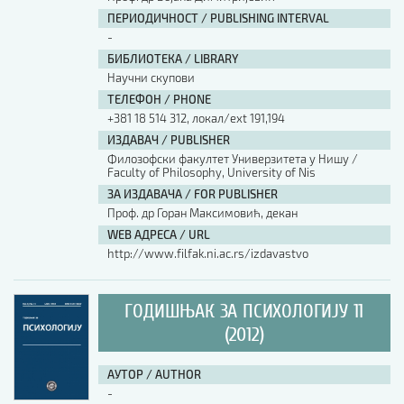
ПЕРИОДИЧНОСТ / PUBLISHING INTERVAL
-
БИБЛИОТЕКА / LIBRARY
Научни скупови
ТЕЛЕФОН / PHONE
+381 18 514 312, локал/ext 191,194
ИЗДАВАЧ / PUBLISHER
Филозофски факултет Универзитета у Нишу /
Faculty of Philosophy, University of Nis
ЗА ИЗДАВАЧА / FOR PUBLISHER
Проф. др Горан Максимовић, декан
WEB АДРЕСА / URL
http://www.filfak.ni.ac.rs/izdavastvo
ГОДИШЊАК ЗА ПСИХОЛОГИЈУ 11
(2012)
АУТОР / AUTHOR
-