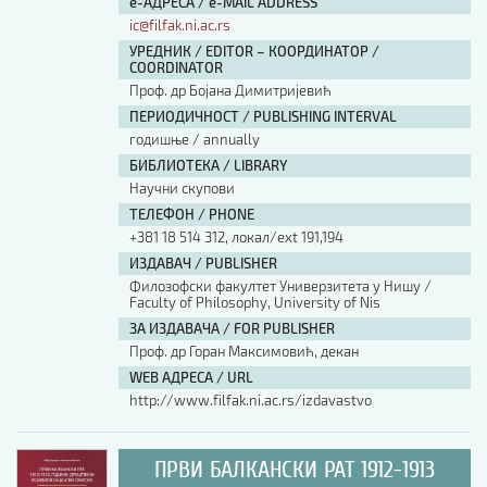
е-АДРЕСА / e-MAIL ADDRESS
ic@filfak.ni.ac.rs
УРЕДНИК / EDITOR – КООРДИНАТОР /
COORDINATOR
Проф. др Бојана Димитријевић
ПЕРИОДИЧНОСТ / PUBLISHING INTERVAL
годишње / annually
БИБЛИОТЕКА / LIBRARY
Научни скупови
ТЕЛЕФОН / PHONE
+381 18 514 312, локал/ext 191,194
ИЗДАВАЧ / PUBLISHER
Филозофски факултет Универзитета у Нишу /
Faculty of Philosophy, University of Nis
ЗА ИЗДАВАЧА / FOR PUBLISHER
Проф. др Горан Максимовић, декан
WEB АДРЕСА / URL
http://www.filfak.ni.ac.rs/izdavastvo
ПРВИ БАЛКАНСКИ РАТ 1912-1913