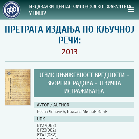
ИЗДАВАЧКИ ЦЕНТАР ФИЛОЗОФСКОГ ФАКУЛТЕТА
У НИШУ
ПРЕТРАГА ИЗДАЊА ПО КЉУЧНОЈ
СВА НАША ИЗДАЊА
РЕЧИ:
ВРСТА ИЗДАЊА:
2013
ГОДИНА ОБЈАВЉИВАЊА:
ЈЕЗИК КЊИЖЕВНОСТ ВРЕДНОСТИ -
ПРЕГЛЕД
ЗБОРНИК РАДОВА - ЈЕЗИЧКА
ИСТРАЖИВАЊА
УПУТСТВА
УПУТСТВА
АУТОР / AUTHOR
Весна Лопичић, Биљана Мишић Илић
Правилник о издавачкој делатности
UDK
Упутство ауторима
81'27(082)
Упутство уредницима
81'23(082)
Изјава о ауторству
81'42(082)
Изјава о лектури