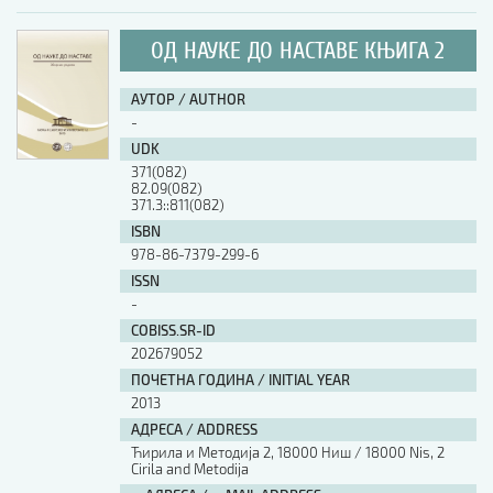
ОД НАУКЕ ДО НАСТАВЕ КЊИГА 2
АУТОР / AUTHOR
-
UDK
371(082)
82.09(082)
371.3::811(082)
ISBN
978-86-7379-299-6
ISSN
-
COBISS.SR-ID
202679052
ПОЧЕТНА ГОДИНА / INITIAL YEAR
2013
АДРЕСА / ADDRESS
Ћирила и Методија 2, 18000 Ниш / 18000 Nis, 2
Cirila and Metodija