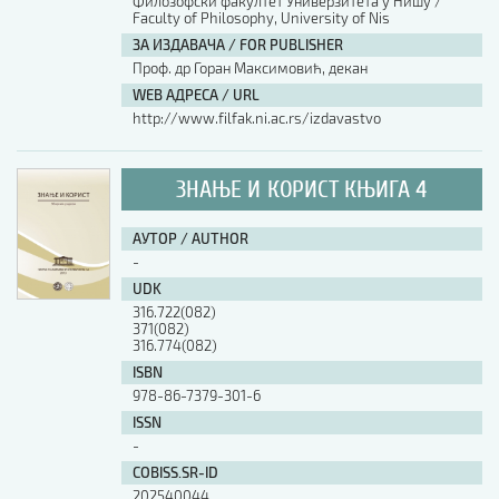
Филозофски факултет Универзитета у Нишу /
Faculty of Philosophy, University of Nis
ЗА ИЗДАВАЧА / FOR PUBLISHER
Проф. др Горан Максимовић, декан
WEB АДРЕСА / URL
http://www.filfak.ni.ac.rs/izdavastvo
ЗНАЊЕ И КОРИСТ КЊИГА 4
АУТОР / AUTHOR
-
UDK
316.722(082)
371(082)
316.774(082)
ISBN
978-86-7379-301-6
ISSN
-
COBISS.SR-ID
202540044