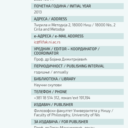
ПОЧЕТНА ГОДИНА / INITIAL YEAR
2013
АДРЕСА / ADDRESS
Ћирила и Методија 2, 18000 Ниш / 18000 Nis, 2
Cirila and Metodija
е-АДРЕСА / e-MAIL ADDRESS
ic@filfak.ni.ac.rs
УРЕДНИК / EDITOR – КООРДИНАТОР /
COORDINATOR
Проф. др Бојана Димитријевић
ПЕРИОДИЧНОСТ / PUBLISHING INTERVAL
годишње / annually
БИБЛИОТЕКА / LIBRARY
Научни скупови
ТЕЛЕФОН / PHONE
+381 18 514 312, локал/ext 191,194
ИЗДАВАЧ / PUBLISHER
Филозофски факултет Универзитета у Нишу /
Faculty of Philosophy, University of Nis
ЗА ИЗДАВАЧА / FOR PUBLISHER
Проф. др Горан Максимовић, декан