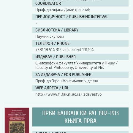
COORDINATOR
Проф. др Бојана Димитријевић
ПЕРИОДИЧНОСТ / PUBLISHING INTERVAL
-
БИБЛИОТЕКА / LIBRARY
Научни скупови
ТЕЛЕФОН / PHONE
+381 18 514 312, локал/ext 191,194
ИЗДАВАЧ / PUBLISHER
Филозофски факултет Универзитета у Нишу /
Faculty of Philosophy, University of Nis
ЗА ИЗДАВАЧА / FOR PUBLISHER
Проф. др Горан Максимовић, декан
WEB АДРЕСА / URL
http://www.filfak.ni.ac.rs/izdavastvo
ПРВИ БАЛКАНСКИ РАТ 1912-1913
КЊИГА ПРВА