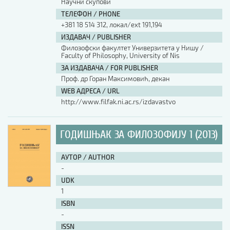
Научни скупови
ТЕЛЕФОН / PHONE
АУТОР / AUTHOR
+381 18 514 312, локал/ext 191,194
ИЗДАВАЧ / PUBLISHER
Филозофски факултет Универзитета у Нишу /
UDK
Faculty of Philosophy, University of Nis
ЗА ИЗДАВАЧА / FOR PUBLISHER
Проф. др Горан Максимовић, декан
ISBN
WEB АДРЕСА / URL
http://www.filfak.ni.ac.rs/izdavastvo
ISSN
ГОДИШЊАК ЗА ФИЛОЗОФИЈУ 1 (2013)
COBISS.SR-ID
АУТОР / AUTHOR
-
UDK
DOI
1
ISBN
-
ISSN