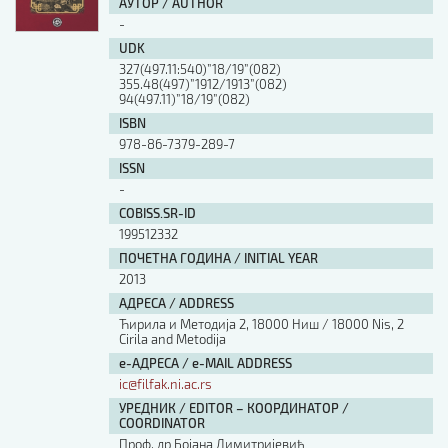
АУТОР / AUTHOR
-
UDK
327(497.11:540)”18/19”(082)
355.48(497)”1912/1913”(082)
94(497.11)”18/19”(082)
ISBN
978-86-7379-289-7
ISSN
-
COBISS.SR-ID
199512332
ПОЧЕТНА ГОДИНА / INITIAL YEAR
2013
АДРЕСА / ADDRESS
Ћирила и Методија 2, 18000 Ниш / 18000 Nis, 2
Cirila and Metodija
е-АДРЕСА / e-MAIL ADDRESS
ic@filfak.ni.ac.rs
УРЕДНИК / EDITOR – КООРДИНАТОР /
COORDINATOR
Проф. др Бојана Димитријевић