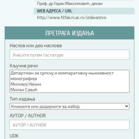
Проф. др Горан Максимовић, декан
WEB АДРЕСА / URL
http://www.filfak.ni.ac.rs/izdavastvo
ПРЕТРАГА ИЗДАЊА
Наслов или део наслова
Кључне речи
Тип издања
АУТОР / AUTHOR
UDK