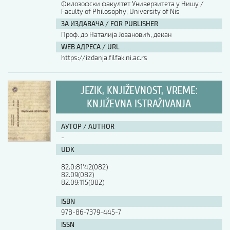
Филозофски факултет Универзитета у Нишу /
Faculty of Philosophy, University of Nis
АУТОР / AUTHOR
ЗА ИЗДАВАЧА / FOR PUBLISHER
Проф. др Наталија Јовановић, декан
WEB АДРЕСА / URL
UDK
https://izdanja.filfak.ni.ac.rs
ISBN
JEZIK, KNJIŽEVNOST, VREME:
KNJIŽEVNA ISTRAŽIVANJA
ISSN
АУТОР / AUTHOR
-
UDK
COBISS.SR-ID
82.0:81'42(082)

82.09(082)

82.09:115(082)
DOI
ISBN
978-86-7379-445-7
ISSN