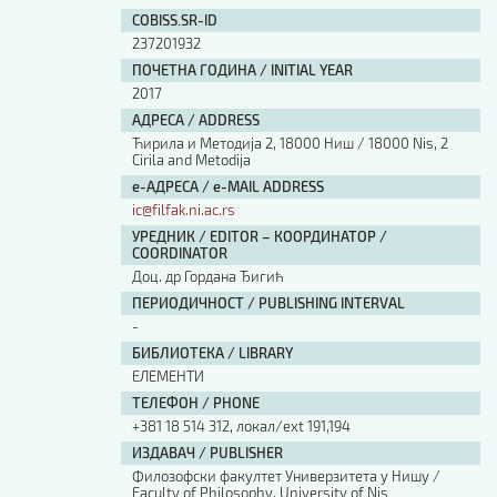
COBISS.SR-ID
237201932
ПОЧЕТНА ГОДИНА / INITIAL YEAR
2017
АДРЕСА / ADDRESS
Ћирила и Методија 2, 18000 Ниш / 18000 Nis, 2
Cirila and Metodija
е-АДРЕСА / e-MAIL ADDRESS
ic@filfak.ni.ac.rs
УРЕДНИК / EDITOR – КООРДИНАТОР /
COORDINATOR
Доц. др Гордана Ђигић
ПЕРИОДИЧНОСТ / PUBLISHING INTERVAL
-
БИБЛИОТЕКА / LIBRARY
ЕЛЕМЕНТИ
ТЕЛЕФОН / PHONE
+381 18 514 312, локал/ext 191,194
ИЗДАВАЧ / PUBLISHER
Филозофски факултет Универзитета у Нишу /
Faculty of Philosophy, University of Nis