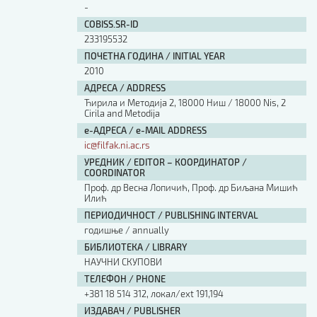
-
COBISS.SR-ID
233195532
ПОЧЕТНА ГОДИНА / INITIAL YEAR
2010
АДРЕСА / ADDRESS
Ћирила и Методија 2, 18000 Ниш / 18000 Nis, 2
Cirila and Metodija
е-АДРЕСА / e-MAIL ADDRESS
ic@filfak.ni.ac.rs
УРЕДНИК / EDITOR – КООРДИНАТОР /
COORDINATOR
Проф. др Весна Лопичић, Проф. др Биљана Мишић
Илић
ПЕРИОДИЧНОСТ / PUBLISHING INTERVAL
годишње / annually
БИБЛИОТЕКА / LIBRARY
НАУЧНИ СКУПОВИ
ТЕЛЕФОН / PHONE
+381 18 514 312, локал/ext 191,194
ИЗДАВАЧ / PUBLISHER