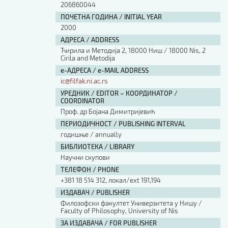
206860044
ПОЧЕТНА ГОДИНА / INITIAL YEAR
2000
АДРЕСА / ADDRESS
Ћирила и Методија 2, 18000 Ниш / 18000 Nis, 2
Cirila and Metodija
е-АДРЕСА / e-MAIL ADDRESS
ic@filfak.ni.ac.rs
УРЕДНИК / EDITOR – КООРДИНАТОР /
COORDINATOR
Проф. др Бојана Димитријевић
ПЕРИОДИЧНОСТ / PUBLISHING INTERVAL
годишње / annually
БИБЛИОТЕКА / LIBRARY
Научни скупови
ТЕЛЕФОН / PHONE
+381 18 514 312, локал/ext 191,194
ИЗДАВАЧ / PUBLISHER
Филозофски факултет Универзитета у Нишу /
Faculty of Philosophy, University of Nis
ЗА ИЗДАВАЧА / FOR PUBLISHER