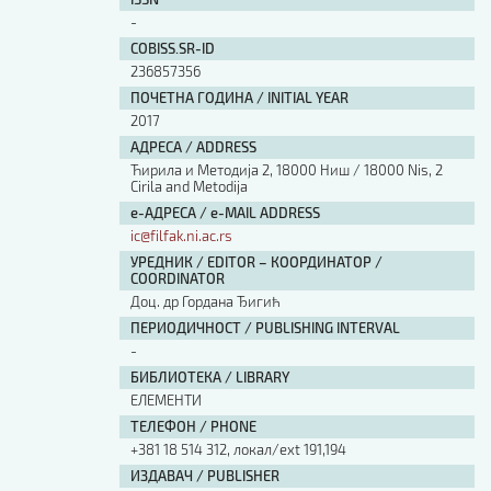
Изјава о коришћењу ауторског дела
-
Упутство за бирање лиценце
COBISS.SR-ID
Уговор са аутором
236857356
Логотипи
ПОЧЕТНА ГОДИНА / INITIAL YEAR
Шаблон прве стране и импресума [B5, ћир]
2017
Шаблон прве стране и импресума [B5, лат]
АДРЕСА / ADDRESS
Шаблон прве стране и импресума [B5, енг]
Ћирила и Методија 2, 18000 Ниш / 18000 Nis, 2
Cirila and Metodija
Етички кодекс
е-АДРЕСА / e-MAIL ADDRESS
ic@filfak.ni.ac.rs
ПРЕТРАГА ИЗДАЊА
УРЕДНИК / EDITOR – КООРДИНАТОР /
COORDINATOR
Наслов или део наслова
Доц. др Гордана Ђигић
ПЕРИОДИЧНОСТ / PUBLISHING INTERVAL
-
Кључне речи
БИБЛИОТЕКА / LIBRARY
ЕЛЕМЕНТИ
ТЕЛЕФОН / PHONE
+381 18 514 312, локал/ext 191,194
Тип издања
ИЗДАВАЧ / PUBLISHER