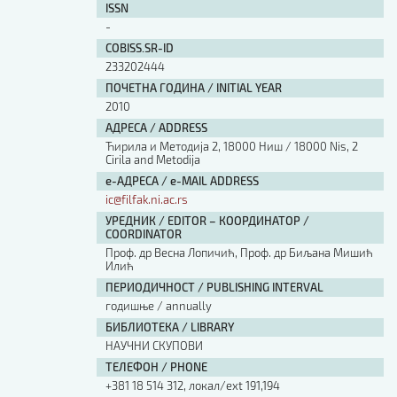
ISSN
-
COBISS.SR-ID
233202444
ПОЧЕТНА ГОДИНА / INITIAL YEAR
2010
АДРЕСА / ADDRESS
Ћирила и Методија 2, 18000 Ниш / 18000 Nis, 2
Cirila and Metodija
е-АДРЕСА / e-MAIL ADDRESS
ic@filfak.ni.ac.rs
УРЕДНИК / EDITOR – КООРДИНАТОР /
COORDINATOR
Проф. др Весна Лопичић, Проф. др Биљана Мишић
Илић
ПЕРИОДИЧНОСТ / PUBLISHING INTERVAL
годишње / annually
БИБЛИОТЕКА / LIBRARY
НАУЧНИ СКУПОВИ
ТЕЛЕФОН / PHONE
+381 18 514 312, локал/ext 191,194