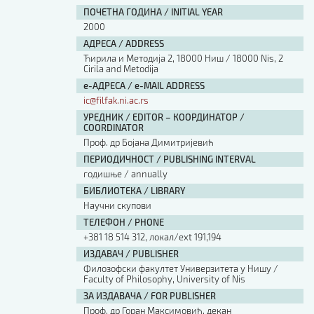
ПОЧЕТНА ГОДИНА / INITIAL YEAR
2000
АДРЕСА / ADDRESS
Ћирила и Методија 2, 18000 Ниш / 18000 Nis, 2
Cirila and Metodija
е-АДРЕСА / e-MAIL ADDRESS
ic@filfak.ni.ac.rs
УРЕДНИК / EDITOR – КООРДИНАТОР /
COORDINATOR
Проф. др Бојана Димитријевић
ПЕРИОДИЧНОСТ / PUBLISHING INTERVAL
годишње / annually
БИБЛИОТЕКА / LIBRARY
Научни скупови
ТЕЛЕФОН / PHONE
+381 18 514 312, локал/ext 191,194
ИЗДАВАЧ / PUBLISHER
Филозофски факултет Универзитета у Нишу /
Faculty of Philosophy, University of Nis
ЗА ИЗДАВАЧА / FOR PUBLISHER
Проф. др Горан Максимовић, декан