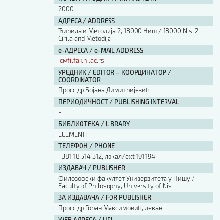
2000
АДРЕСА / ADDRESS
Ћирила и Методија 2, 18000 Ниш / 18000 Nis, 2
Cirila and Metodija
е-АДРЕСА / e-MAIL ADDRESS
ic@filfak.ni.ac.rs
УРЕДНИК / EDITOR – КООРДИНАТОР /
COORDINATOR
Проф. др Бојана Димитријевић
ПЕРИОДИЧНОСТ / PUBLISHING INTERVAL
-
БИБЛИОТЕКА / LIBRARY
ЕLEMENTI
ТЕЛЕФОН / PHONE
+381 18 514 312, локал/ext 191,194
ИЗДАВАЧ / PUBLISHER
Филозофски факултет Универзитета у Нишу /
Faculty of Philosophy, University of Nis
ЗА ИЗДАВАЧА / FOR PUBLISHER
Проф. др Горан Максимовић, декан
WEB АДРЕСА / URL