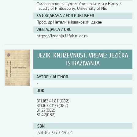
Филозофски факултет Универзитета у Нишу /
Faculty of Philosophy, University of Nis
ЗА ИЗДАВАЧА / FOR PUBLISHER
Проф. др Наталија Јовановић, декан
WEB АДРЕСА / URL
https://izdanja.filfak.ni.ac.rs
JEZIK, KNJIŽEVNOST, VREME: JEZIČKA
ISTRAŽIVANJA
АУТОР / AUTHOR
-
UDK
811.163.41:811(082)

811.163.41'37(082)

81'27(082)

81'42(082)
ISBN
978-86-7379-446-4