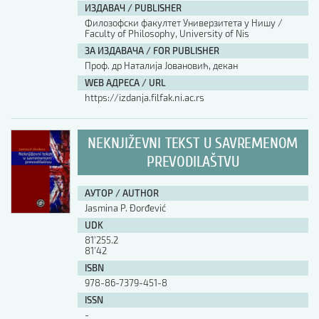
ИЗДАВАЧ / PUBLISHER
Филозофски факултет Универзитета у Нишу /
Faculty of Philosophy, University of Nis
ЗА ИЗДАВАЧА / FOR PUBLISHER
Проф. др Наталија Јовановић, декан
WEB АДРЕСА / URL
https://izdanja.filfak.ni.ac.rs
NEKNJIŽEVNI TEKST U SAVREMENOM
PREVODILAŠTVU
АУТОР / AUTHOR
Jasmina P. Đorđević
UDK
81’255.2
81’42
ISBN
978-86-7379-451-8
ISSN
-