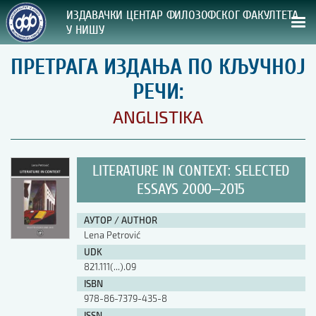
ИЗДАВАЧКИ ЦЕНТАР ФИЛОЗОФСКОГ ФАКУЛТЕТА
У НИШУ
ПРЕТРАГА ИЗДАЊА ПО КЉУЧНОЈ
СВА НАША ИЗДАЊА
РЕЧИ:
ВРСТА ИЗДАЊА:
ANGLISTIKA
ГОДИНА ОБЈАВЉИВАЊА:
LITERATURE IN CONTEXT: SELECTED
ПРЕГЛЕД
ESSAYS 2000‒2015
УПУТСТВА
АУТОР / AUTHOR
Lena Petrović
УПУТСТВА
UDK
Правилник о издавачкој делатности
821.111(...).09
Упутство ауторима
ISBN
Упутство уредницима
978-86-7379-435-8
Изјава о ауторству
Изјава о лектури
ISSN