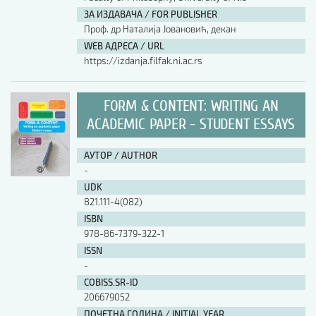
ЗА ИЗДАВАЧА / FOR PUBLISHER
Проф. др Наталија Јовановић, декан
WEB АДРЕСА / URL
https://izdanja.filfak.ni.ac.rs
FORM & CONTENT: WRITING AN
ACADEMIC PAPER - STUDENT ESSAYS
АУТОР / AUTHOR
-
UDK
821.111-4(082)
ISBN
978-86-7379-322-1
ISSN
-
COBISS.SR-ID
206679052
ПОЧЕТНА ГОДИНА / INITIAL YEAR