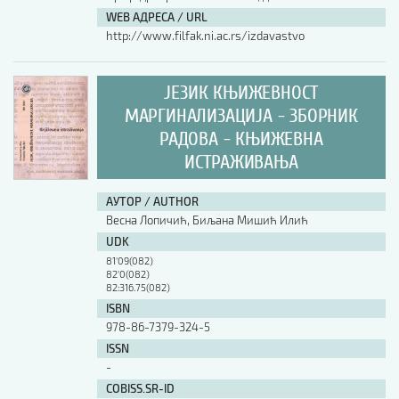
WEB АДРЕСА / URL
http://www.filfak.ni.ac.rs/izdavastvo
ЈЕЗИК КЊИЖЕВНОСТ
МАРГИНАЛИЗАЦИЈА - ЗБОРНИК
РАДОВА - КЊИЖЕВНА
ИСТРАЖИВАЊА
АУТОР / AUTHOR
Весна Лопичић, Биљана Мишић Илић
UDK
81'09(082)
82'0(082)
82:316.75(082)
ISBN
978-86-7379-324-5
ISSN
-
COBISS.SR-ID