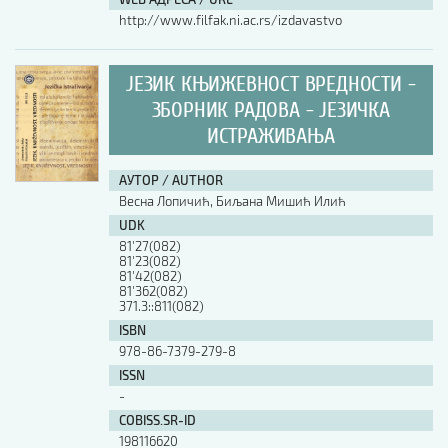
http://www.filfak.ni.ac.rs/izdavastvo
ЈЕЗИК КЊИЖЕВНОСТ ВРЕДНОСТИ -
ЗБОРНИК РАДОВА - ЈЕЗИЧКА
ИСТРАЖИВАЊА
АУТОР / AUTHOR
Весна Лопичић, Биљана Мишић Илић
UDK
81'27(082)
81'23(082)
81'42(082)
81'362(082)
371.3::811(082)
ISBN
978-86-7379-279-8
ISSN
-
COBISS.SR-ID
198116620