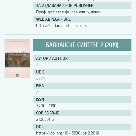
ЗА ИЗДАВАЧА / FOR PUBLISHER
Проф. др Наталија Јовановић, декан
WEB АДРЕСА / URL
https://izdanja.filfak.ni.ac.rs
БАЛКАНСКЕ СИНТЕЗЕ 2 (2019)
АУТОР / AUTHOR
/
UDK
3+94
ISBN
/
ISSN
2406 - 1190
COBISS.SR-ID
210639116
DOI
https://doi.org/10.46630/bs.2.2019