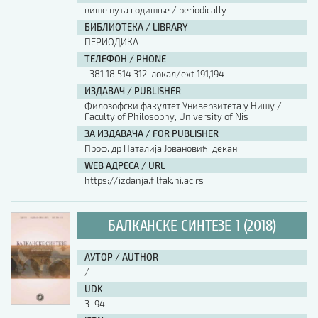
више пута годишње / periodically
БИБЛИОТЕКА / LIBRARY
ПЕРИОДИКА
ТЕЛЕФОН / PHONE
+381 18 514 312, локал/ext 191,194
ИЗДАВАЧ / PUBLISHER
Филозофски факултет Универзитета у Нишу /
Faculty of Philosophy, University of Nis
ЗА ИЗДАВАЧА / FOR PUBLISHER
Проф. др Наталија Јовановић, декан
WEB АДРЕСА / URL
https://izdanja.filfak.ni.ac.rs
БАЛКАНСКЕ СИНТЕЗЕ 1 (2018)
АУТОР / AUTHOR
/
UDK
3+94