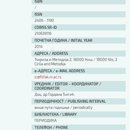
ISBN
/
ISSN
2406 - 1190
COBISS.SR-ID
210639116
ПОЧЕТНА ГОДИНА / INITIAL YEAR
2014
АДРЕСА / ADDRESS
Ћирила и Методија 2, 18000 Ниш / 18000 Nis, 2
Cirila and Metodija
е-АДРЕСА / e-MAIL ADDRESS
ic@filfak.ni.ac.rs
УРЕДНИК / EDITOR – КООРДИНАТОР /
COORDINATOR
Доц. др Гордана Ђигић
ПЕРИОДИЧНОСТ / PUBLISHING INTERVAL
више пута годишње / periodically
БИБЛИОТЕКА / LIBRARY
ПЕРИОДИКА
ТЕЛЕФОН / PHONE