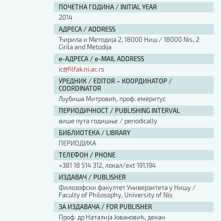
ПОЧЕТНА ГОДИНА / INITIAL YEAR
2014
АДРЕСА / ADDRESS
Ћирила и Методија 2, 18000 Ниш / 18000 Nis, 2
Cirila and Metodija
е-АДРЕСА / e-MAIL ADDRESS
ic@filfak.ni.ac.rs
УРЕДНИК / EDITOR – КООРДИНАТОР /
COORDINATOR
Љубиша Митровић, проф. емеритус
ПЕРИОДИЧНОСТ / PUBLISHING INTERVAL
више пута годишње / periodically
БИБЛИОТЕКА / LIBRARY
ПЕРИОДИКА
ТЕЛЕФОН / PHONE
+381 18 514 312, локал/ext 191,194
ИЗДАВАЧ / PUBLISHER
Филозофски факултет Универзитета у Нишу /
Faculty of Philosophy, University of Nis
ЗА ИЗДАВАЧА / FOR PUBLISHER
Проф. др Наталија Јовановић, декан