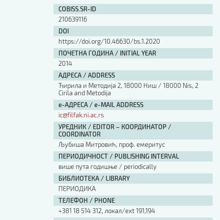
Изјава о коришћењу ауторског дела
COBISS.SR-ID
Упутство за бирање лиценце
210639116
Уговор са аутором
DOI
Логотипи
https://doi.org/10.46630/bs.1.2020
Шаблон прве стране и импресума [B5, ћир]
ПОЧЕТНА ГОДИНА / INITIAL YEAR
Шаблон прве стране и импресума [B5, лат]
2014
Шаблон прве стране и импресума [B5, енг]
АДРЕСА / ADDRESS
Етички кодекс
Ћирила и Методија 2, 18000 Ниш / 18000 Nis, 2
Cirila and Metodija
е-АДРЕСА / e-MAIL ADDRESS
ПРЕТРАГА ИЗДАЊА
ic@filfak.ni.ac.rs
УРЕДНИК / EDITOR – КООРДИНАТОР /
Наслов или део наслова
COORDINATOR
Љубиша Митровић, проф. емеритус
ПЕРИОДИЧНОСТ / PUBLISHING INTERVAL
Кључне речи
више пута годишње / periodically
БИБЛИОТЕКА / LIBRARY
ПЕРИОДИКА
ТЕЛЕФОН / PHONE
+381 18 514 312, локал/ext 191,194
Тип издања