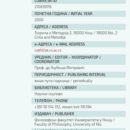
COBISS.SR-ID
210639116
ПОЧЕТНА ГОДИНА / INITIAL YEAR
2000
АДРЕСА / ADDRESS
Ћирила и Методија 2, 18000 Ниш / 18000 Nis, 2
Cirila and Metodija
е-АДРЕСА / e-MAIL ADDRESS
ic@filfak.ni.ac.rs
УРЕДНИК / EDITOR – КООРДИНАТОР /
COORDINATOR
Проф. др Љубиша Митровић
ПЕРИОДИЧНОСТ / PUBLISHING INTERVAL
више пута годишње / periodically
БИБЛИОТЕКА / LIBRARY
Научни скупови
ТЕЛЕФОН / PHONE
+381 18 514 312, локал/ext 191,194
ИЗДАВАЧ / PUBLISHER
Филозофски факултет Универзитета у Нишу /
Faculty of Philosophy, University of Nis