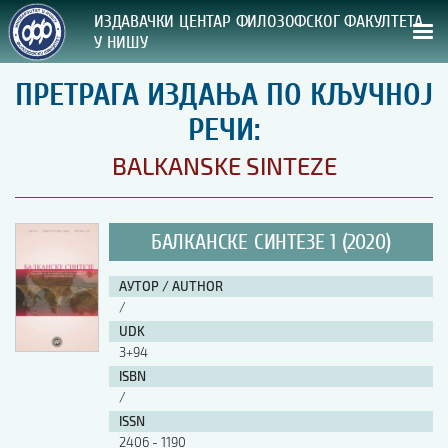
ИЗДАВАЧКИ ЦЕНТАР ФИЛОЗОФСКОГ ФАКУЛТЕТА
У НИШУ
ПРЕТРАГА ИЗДАЊА ПО КЉУЧНОЈ
СВА НАША ИЗДАЊА
РЕЧИ:
ВРСТА ИЗДАЊА:
BALKANSKE SINTEZE
ГОДИНА ОБЈАВЉИВАЊА:
БАЛКАНСКЕ СИНТЕЗЕ 1 (2020)
ПРЕГЛЕД
АУТОР / AUTHOR
УПУТСТВА
/
UDK
УПУТСТВА
3+94
Правилник о издавачкој делатности
ISBN
Упутство ауторима
/
Упутство уредницима
ISSN
Изјава о ауторству
2406 - 1190
Изјава о лектури