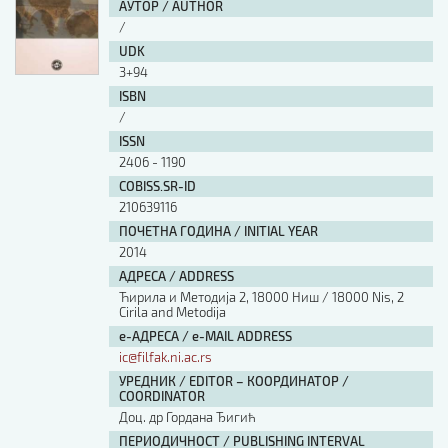
АУТОР / AUTHOR
/
UDK
3+94
ISBN
/
ISSN
2406 - 1190
COBISS.SR-ID
210639116
ПОЧЕТНА ГОДИНА / INITIAL YEAR
2014
АДРЕСА / ADDRESS
Ћирила и Методија 2, 18000 Ниш / 18000 Nis, 2
Cirila and Metodija
е-АДРЕСА / e-MAIL ADDRESS
ic@filfak.ni.ac.rs
УРЕДНИК / EDITOR – КООРДИНАТОР /
COORDINATOR
Доц. др Гордана Ђигић
ПЕРИОДИЧНОСТ / PUBLISHING INTERVAL