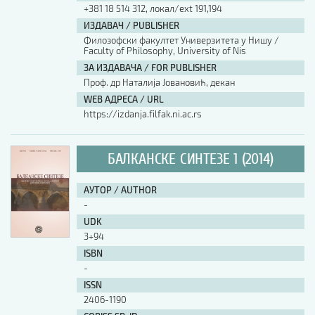
+381 18 514 312, локал/ext 191,194
ИЗДАВАЧ / PUBLISHER
Филозофски факултет Универзитета у Нишу /
Faculty of Philosophy, University of Nis
ЗА ИЗДАВАЧА / FOR PUBLISHER
Проф. др Наталија Јовановић, декан
WEB АДРЕСА / URL
https://izdanja.filfak.ni.ac.rs
БАЛКАНСКЕ СИНТЕЗЕ 1 (2014)
АУТОР / AUTHOR
-
UDK
3+94
ISBN
-
ISSN
2406-1190