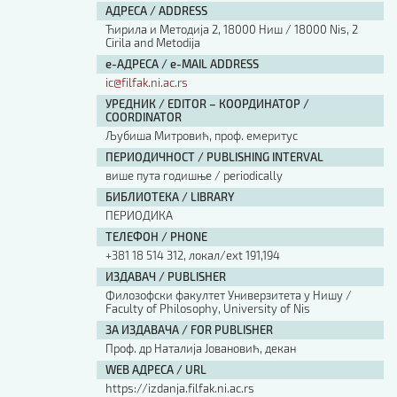
АДРЕСА / ADDRESS
Ћирила и Методија 2, 18000 Ниш / 18000 Nis, 2
Cirila and Metodija
е-АДРЕСА / e-MAIL ADDRESS
ic@filfak.ni.ac.rs
УРЕДНИК / EDITOR – КООРДИНАТОР /
COORDINATOR
Љубиша Митровић, проф. емеритус
ПЕРИОДИЧНОСТ / PUBLISHING INTERVAL
више пута годишње / periodically
БИБЛИОТЕКА / LIBRARY
ПЕРИОДИКА
ТЕЛЕФОН / PHONE
+381 18 514 312, локал/ext 191,194
ИЗДАВАЧ / PUBLISHER
Филозофски факултет Универзитета у Нишу /
Faculty of Philosophy, University of Nis
ЗА ИЗДАВАЧА / FOR PUBLISHER
Проф. др Наталија Јовановић, декан
WEB АДРЕСА / URL
https://izdanja.filfak.ni.ac.rs