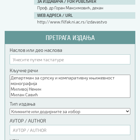
ЗА ИЗДАВАЧА / FOR PUBLISHER
Проф. др Горан Максимовић, декан
WEB АДРЕСА / URL
http://www.filfak.ni.ac.rs/izdavastvo
ПРЕТРАГА ИЗДАЊА
Наслов или део наслова
Кључне речи
Тип издања
АУТОР / AUTHOR