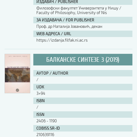
ИЗДАВАЧ / PUBLISHER
Филозофски факултет Универзитета у Нишу /
АУТОР / AUTHOR
Faculty of Philosophy, University of Nis
ЗА ИЗДАВАЧА / FOR PUBLISHER
Проф. др Наталија Јовановић, декан
UDK
WEB АДРЕСА / URL
https://izdanja.filfak.ni.ac.rs
ISBN
БАЛКАНСКЕ СИНТЕЗЕ 3 (2019)
ISSN
АУТОР / AUTHOR
/
UDK
COBISS.SR-ID
3+94
ISBN
/
DOI
ISSN
2406 - 1190
COBISS.SR-ID
210639116