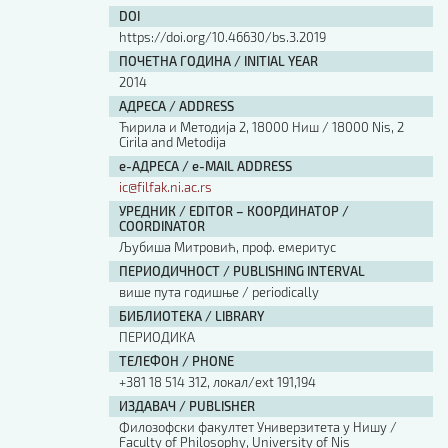
DOI
https://doi.org/10.46630/bs.3.2019
ПОЧЕТНА ГОДИНА / INITIAL YEAR
2014
АДРЕСА / ADDRESS
Ћирила и Методија 2, 18000 Ниш / 18000 Nis, 2
Cirila and Metodija
е-АДРЕСА / e-MAIL ADDRESS
ic@filfak.ni.ac.rs
УРЕДНИК / EDITOR – КООРДИНАТОР /
COORDINATOR
Љубиша Митровић, проф. емеритус
ПЕРИОДИЧНОСТ / PUBLISHING INTERVAL
више пута годишње / periodically
БИБЛИОТЕКА / LIBRARY
ПЕРИОДИКА
ТЕЛЕФОН / PHONE
+381 18 514 312, локал/ext 191,194
ИЗДАВАЧ / PUBLISHER
Филозофски факултет Универзитета у Нишу /
Faculty of Philosophy, University of Nis