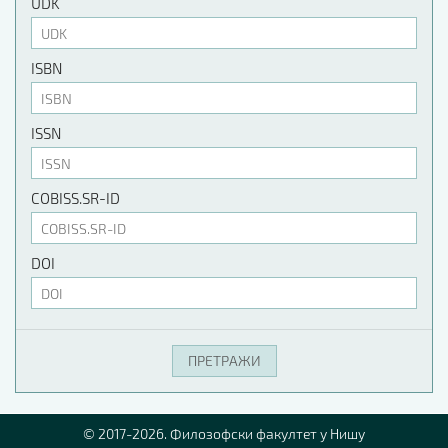
UDK
ISBN
ISSN
COBISS.SR-ID
DOI
© 2017-2026. Филозофски факултет у Нишу