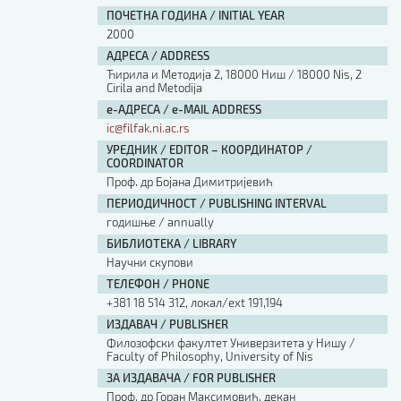
ПОЧЕТНА ГОДИНА / INITIAL YEAR
2000
АДРЕСА / ADDRESS
Ћирила и Методија 2, 18000 Ниш / 18000 Nis, 2
Cirila and Metodija
е-АДРЕСА / e-MAIL ADDRESS
ic@filfak.ni.ac.rs
УРЕДНИК / EDITOR – КООРДИНАТОР /
COORDINATOR
Проф. др Бојана Димитријевић
ПЕРИОДИЧНОСТ / PUBLISHING INTERVAL
годишње / annually
БИБЛИОТЕКА / LIBRARY
Научни скупови
ТЕЛЕФОН / PHONE
+381 18 514 312, локал/ext 191,194
ИЗДАВАЧ / PUBLISHER
Филозофски факултет Универзитета у Нишу /
Faculty of Philosophy, University of Nis
ЗА ИЗДАВАЧА / FOR PUBLISHER
Проф. др Горан Максимовић, декан