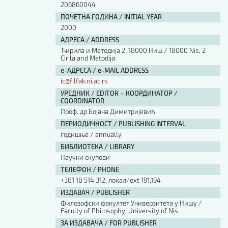
206860044
ПОЧЕТНА ГОДИНА / INITIAL YEAR
2000
АДРЕСА / ADDRESS
Ћирила и Методија 2, 18000 Ниш / 18000 Nis, 2
Cirila and Metodija
е-АДРЕСА / e-MAIL ADDRESS
ic@filfak.ni.ac.rs
УРЕДНИК / EDITOR – КООРДИНАТОР /
COORDINATOR
Проф. др Бојана Димитријевић
ПЕРИОДИЧНОСТ / PUBLISHING INTERVAL
годишње / annually
БИБЛИОТЕКА / LIBRARY
Научни скупови
ТЕЛЕФОН / PHONE
+381 18 514 312, локал/ext 191,194
ИЗДАВАЧ / PUBLISHER
Филозофски факултет Универзитета у Нишу /
Faculty of Philosophy, University of Nis
ЗА ИЗДАВАЧА / FOR PUBLISHER