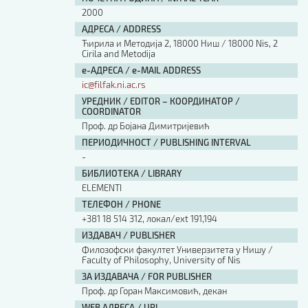
2000
АДРЕСА / ADDRESS
Ћирила и Методија 2, 18000 Ниш / 18000 Nis, 2
Cirila and Metodija
е-АДРЕСА / e-MAIL ADDRESS
ic@filfak.ni.ac.rs
УРЕДНИК / EDITOR – КООРДИНАТОР /
COORDINATOR
Проф. др Бојана Димитријевић
ПЕРИОДИЧНОСТ / PUBLISHING INTERVAL
-
БИБЛИОТЕКА / LIBRARY
ЕLEMENTI
ТЕЛЕФОН / PHONE
+381 18 514 312, локал/ext 191,194
ИЗДАВАЧ / PUBLISHER
Филозофски факултет Универзитета у Нишу /
Faculty of Philosophy, University of Nis
ЗА ИЗДАВАЧА / FOR PUBLISHER
Проф. др Горан Максимовић, декан
WEB АДРЕСА / URL