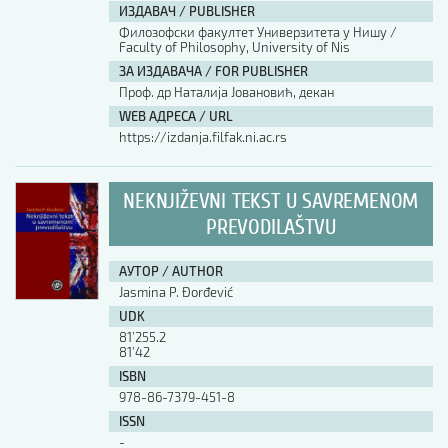
ИЗДАВАЧ / PUBLISHER
Филозофски факултет Универзитета у Нишу /
Faculty of Philosophy, University of Nis
ЗА ИЗДАВАЧА / FOR PUBLISHER
Проф. др Наталија Јовановић, декан
WEB АДРЕСА / URL
https://izdanja.filfak.ni.ac.rs
NEKNJIŽEVNI TEKST U SAVREMENOM
PREVODILAŠTVU
АУТОР / AUTHOR
Jasmina P. Đorđević
UDK
81’255.2
81’42
ISBN
978-86-7379-451-8
ISSN
-