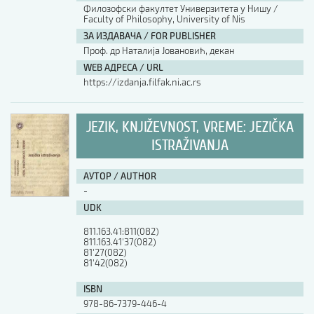
Филозофски факултет Универзитета у Нишу /
Faculty of Philosophy, University of Nis
ЗА ИЗДАВАЧА / FOR PUBLISHER
Проф. др Наталија Јовановић, декан
WEB АДРЕСА / URL
https://izdanja.filfak.ni.ac.rs
JEZIK, KNJIŽEVNOST, VREME: JEZIČKA
ISTRAŽIVANJA
АУТОР / AUTHOR
-
UDK
811.163.41:811(082)

811.163.41'37(082)

81'27(082)

81'42(082)
ISBN
978-86-7379-446-4