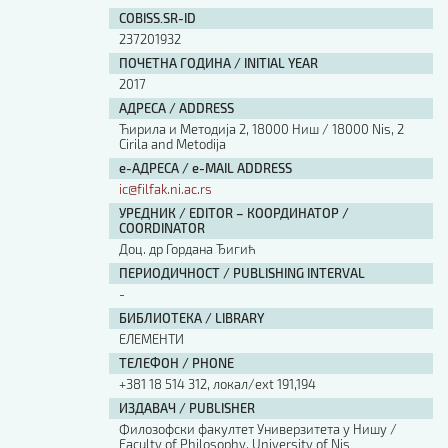
COBISS.SR-ID
237201932
ПОЧЕТНА ГОДИНА / INITIAL YEAR
2017
АДРЕСА / ADDRESS
Ћирила и Методија 2, 18000 Ниш / 18000 Nis, 2
Cirila and Metodija
е-АДРЕСА / e-MAIL ADDRESS
ic@filfak.ni.ac.rs
УРЕДНИК / EDITOR – КООРДИНАТОР /
COORDINATOR
Доц. др Гордана Ђигић
ПЕРИОДИЧНОСТ / PUBLISHING INTERVAL
-
БИБЛИОТЕКА / LIBRARY
ЕЛЕМЕНТИ
ТЕЛЕФОН / PHONE
+381 18 514 312, локал/ext 191,194
ИЗДАВАЧ / PUBLISHER
Филозофски факултет Универзитета у Нишу /
Faculty of Philosophy, University of Nis