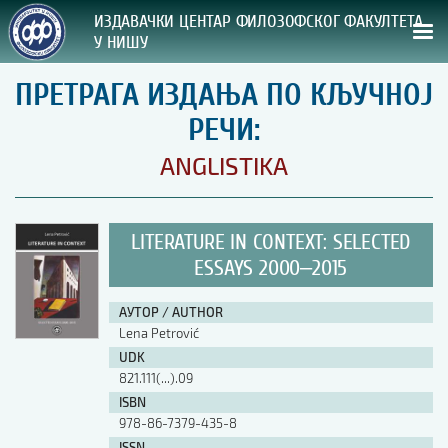
ИЗДАВАЧКИ ЦЕНТАР ФИЛОЗОФСКОГ ФАКУЛТЕТА
У НИШУ
ПРЕТРАГА ИЗДАЊА ПО КЉУЧНОЈ
СВА НАША ИЗДАЊА
РЕЧИ:
ВРСТА ИЗДАЊА:
ANGLISTIKA
ГОДИНА ОБЈАВЉИВАЊА:
LITERATURE IN CONTEXT: SELECTED
ПРЕГЛЕД
ESSAYS 2000‒2015
УПУТСТВА
АУТОР / AUTHOR
Lena Petrović
УПУТСТВА
UDK
Правилник о издавачкој делатности
821.111(...).09
Упутство ауторима
ISBN
Упутство уредницима
978-86-7379-435-8
Изјава о ауторству
Изјава о лектури
ISSN