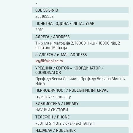
-
COBISS.SR-ID
233195532
ПОЧЕТНА ГОДИНА / INITIAL YEAR
2010
АДРЕСА / ADDRESS
Ћирила и Методија 2, 18000 Ниш / 18000 Nis, 2
Cirila and Metodija
е-АДРЕСА / e-MAIL ADDRESS
ic@filfak.ni.ac.rs
УРЕДНИК / EDITOR – КООРДИНАТОР /
COORDINATOR
Проф. др Весна Лопичић, Проф. др Биљана Мишић
Илић
ПЕРИОДИЧНОСТ / PUBLISHING INTERVAL
годишње / annually
БИБЛИОТЕКА / LIBRARY
НАУЧНИ СКУПОВИ
ТЕЛЕФОН / PHONE
+381 18 514 312, локал/ext 191,194
ИЗДАВАЧ / PUBLISHER