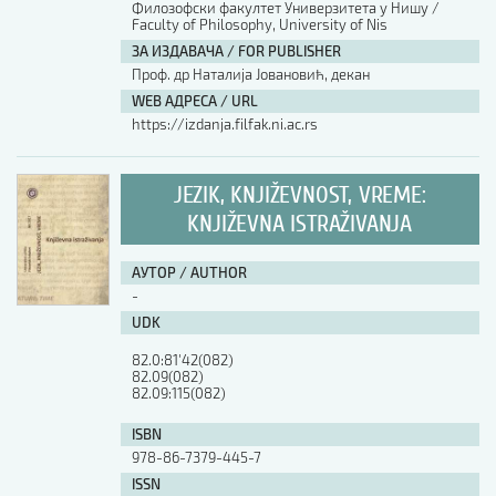
Филозофски факултет Универзитета у Нишу /
Faculty of Philosophy, University of Nis
АУТОР / AUTHOR
ЗА ИЗДАВАЧА / FOR PUBLISHER
Проф. др Наталија Јовановић, декан
WEB АДРЕСА / URL
UDK
https://izdanja.filfak.ni.ac.rs
ISBN
JEZIK, KNJIŽEVNOST, VREME:
KNJIŽEVNA ISTRAŽIVANJA
ISSN
АУТОР / AUTHOR
-
UDK
COBISS.SR-ID
82.0:81'42(082)

82.09(082)

82.09:115(082)
DOI
ISBN
978-86-7379-445-7
ISSN