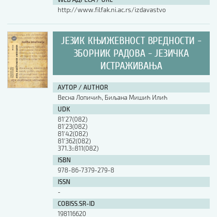
http://www.filfak.ni.ac.rs/izdavastvo
ЈЕЗИК КЊИЖЕВНОСТ ВРЕДНОСТИ -
ЗБОРНИК РАДОВА - ЈЕЗИЧКА
ИСТРАЖИВАЊА
АУТОР / AUTHOR
Весна Лопичић, Биљана Мишић Илић
UDK
81'27(082)
81'23(082)
81'42(082)
81'362(082)
371.3::811(082)
ISBN
978-86-7379-279-8
ISSN
-
COBISS.SR-ID
198116620