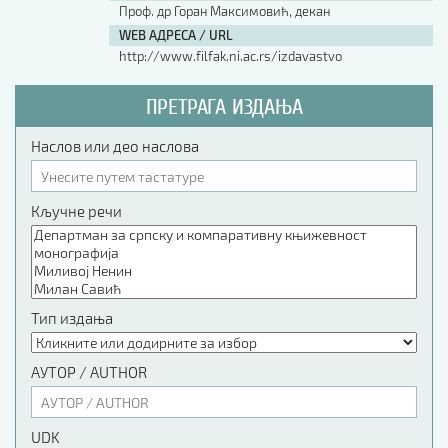
Проф. др Горан Максимовић, декан
WEB АДРЕСА / URL
http://www.filfak.ni.ac.rs/izdavastvo
ПРЕТРАГА ИЗДАЊА
Наслов или део наслова
Кључне речи
Тип издања
АУТОР / AUTHOR
UDK