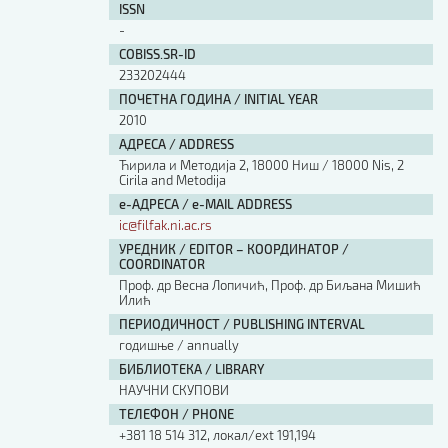
ISSN
-
COBISS.SR-ID
233202444
ПОЧЕТНА ГОДИНА / INITIAL YEAR
2010
АДРЕСА / ADDRESS
Ћирила и Методија 2, 18000 Ниш / 18000 Nis, 2
Cirila and Metodija
е-АДРЕСА / e-MAIL ADDRESS
ic@filfak.ni.ac.rs
УРЕДНИК / EDITOR – КООРДИНАТОР /
COORDINATOR
Проф. др Весна Лопичић, Проф. др Биљана Мишић
Илић
ПЕРИОДИЧНОСТ / PUBLISHING INTERVAL
годишње / annually
БИБЛИОТЕКА / LIBRARY
НАУЧНИ СКУПОВИ
ТЕЛЕФОН / PHONE
+381 18 514 312, локал/ext 191,194