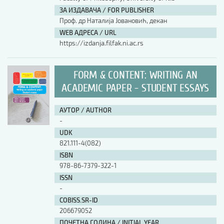
ЗА ИЗДАВАЧА / FOR PUBLISHER
Проф. др Наталија Јовановић, декан
WEB АДРЕСА / URL
https://izdanja.filfak.ni.ac.rs
FORM & CONTENT: WRITING AN
ACADEMIC PAPER - STUDENT ESSAYS
АУТОР / AUTHOR
-
UDK
821.111-4(082)
ISBN
978-86-7379-322-1
ISSN
-
COBISS.SR-ID
206679052
ПОЧЕТНА ГОДИНА / INITIAL YEAR