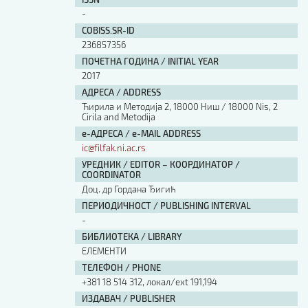
Изјава о коришћењу ауторског дела
-
Упутство за бирање лиценце
COBISS.SR-ID
Уговор са аутором
236857356
Логотипи
ПОЧЕТНА ГОДИНА / INITIAL YEAR
Шаблон прве стране и импресума [B5, ћир]
2017
Шаблон прве стране и импресума [B5, лат]
АДРЕСА / ADDRESS
Шаблон прве стране и импресума [B5, енг]
Ћирила и Методија 2, 18000 Ниш / 18000 Nis, 2
Cirila and Metodija
Етички кодекс
е-АДРЕСА / e-MAIL ADDRESS
ic@filfak.ni.ac.rs
ПРЕТРАГА ИЗДАЊА
УРЕДНИК / EDITOR – КООРДИНАТОР /
COORDINATOR
Наслов или део наслова
Доц. др Гордана Ђигић
ПЕРИОДИЧНОСТ / PUBLISHING INTERVAL
-
Кључне речи
БИБЛИОТЕКА / LIBRARY
ЕЛЕМЕНТИ
ТЕЛЕФОН / PHONE
+381 18 514 312, локал/ext 191,194
Тип издања
ИЗДАВАЧ / PUBLISHER