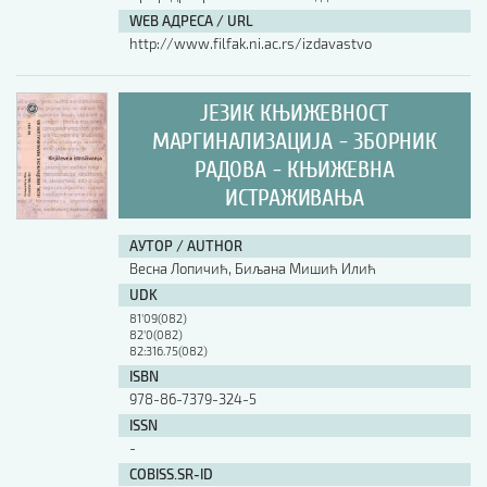
WEB АДРЕСА / URL
http://www.filfak.ni.ac.rs/izdavastvo
ЈЕЗИК КЊИЖЕВНОСТ
МАРГИНАЛИЗАЦИЈА - ЗБОРНИК
РАДОВА - КЊИЖЕВНА
ИСТРАЖИВАЊА
АУТОР / AUTHOR
Весна Лопичић, Биљана Мишић Илић
UDK
81'09(082)
82'0(082)
82:316.75(082)
ISBN
978-86-7379-324-5
ISSN
-
COBISS.SR-ID