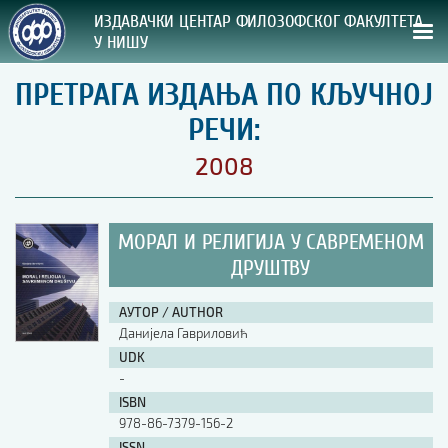
ИЗДАВАЧКИ ЦЕНТАР ФИЛОЗОФСКОГ ФАКУЛТЕТА
У НИШУ
ПРЕТРАГА ИЗДАЊА ПО КЉУЧНОЈ
СВА НАША ИЗДАЊА
РЕЧИ:
ВРСТА ИЗДАЊА:
2008
ГОДИНА ОБЈАВЉИВАЊА:
МОРАЛ И РЕЛИГИЈА У САВРЕМЕНОМ
ПРЕГЛЕД
ДРУШТВУ
УПУТСТВА
АУТОР / AUTHOR
Данијела Гавриловић
УПУТСТВА
UDK
Правилник о издавачкој делатности
-
Упутство ауторима
ISBN
Упутство уредницима
978-86-7379-156-2
Изјава о ауторству
Изјава о лектури
ISSN