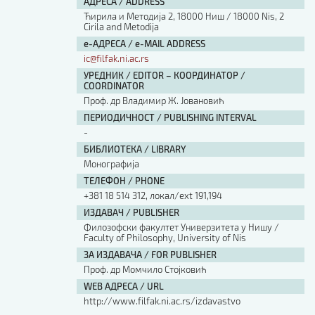
АДРЕСА / ADDRESS
Ћирила и Методија 2, 18000 Ниш / 18000 Nis, 2
Cirila and Metodija
е-АДРЕСА / e-MAIL ADDRESS
ic@filfak.ni.ac.rs
УРЕДНИК / EDITOR – КООРДИНАТОР /
COORDINATOR
Проф. др Владимир Ж. Јовановић
ПЕРИОДИЧНОСТ / PUBLISHING INTERVAL
-
БИБЛИОТЕКА / LIBRARY
Монографија
ТЕЛЕФОН / PHONE
+381 18 514 312, локал/ext 191,194
ИЗДАВАЧ / PUBLISHER
Филозофски факултет Универзитета у Нишу /
Faculty of Philosophy, University of Nis
ЗА ИЗДАВАЧА / FOR PUBLISHER
Проф. др Момчило Стојковић
WEB АДРЕСА / URL
http://www.filfak.ni.ac.rs/izdavastvo