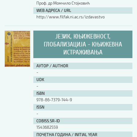
Проф. др Момчило Стојковић
WEB АДРЕСА / URL
http://www.filfak.ni.ac.rs/izdavastvo
ЈЕЗИК, КЊИЖЕВНОСТ,
ГЛОБАЛИЗАЦИЈА - КЊИЖЕВНА
ИСТРАЖИВАЊА
АУТОР / AUTHOR
-
UDK
-
ISBN
978-86-7379-144-9
ISSN
-
COBISS.SR-ID
1543682559
ПОЧЕТНА ГОДИНА / INITIAL YEAR