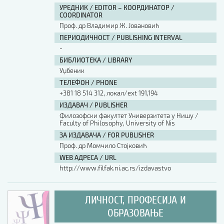
УРЕДНИК / EDITOR – КООРДИНАТОР /
COORDINATOR
Проф. др Владимир Ж. Јовановић
ПЕРИОДИЧНОСТ / PUBLISHING INTERVAL
-
БИБЛИОТЕКА / LIBRARY
Уџбеник
ТЕЛЕФОН / PHONE
+381 18 514 312, локал/ext 191,194
ИЗДАВАЧ / PUBLISHER
Филозофски факултет Универзитета у Нишу /
Faculty of Philosophy, University of Nis
ЗА ИЗДАВАЧА / FOR PUBLISHER
Проф. др Момчило Стојковић
WEB АДРЕСА / URL
http://www.filfak.ni.ac.rs/izdavastvo
ЛИЧНОСТ, ПРОФЕСИЈА И
ОБРАЗОВАЊЕ