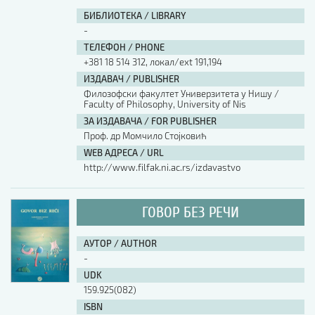
БИБЛИОТЕКА / LIBRARY
-
ТЕЛЕФОН / PHONE
+381 18 514 312, локал/ext 191,194
ИЗДАВАЧ / PUBLISHER
Филозофски факултет Универзитета у Нишу /
Faculty of Philosophy, University of Nis
ЗА ИЗДАВАЧА / FOR PUBLISHER
Проф. др Момчило Стојковић
WEB АДРЕСА / URL
http://www.filfak.ni.ac.rs/izdavastvo
ГОВОР БЕЗ РЕЧИ
АУТОР / AUTHOR
-
UDK
159.925(082)
ISBN