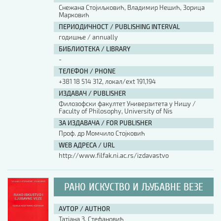
Снежана Стојиљковић, Владимир Нешић, Зорица
Марковић
ПЕРИОДИЧНОСТ / PUBLISHING INTERVAL
годишње / annually
БИБЛИОТЕКА / LIBRARY
-
ТЕЛЕФОН / PHONE
+381 18 514 312, локал/ext 191,194
ИЗДАВАЧ / PUBLISHER
Филозофски факултет Универзитета у Нишу /
Faculty of Philosophy, University of Nis
ЗА ИЗДАВАЧА / FOR PUBLISHER
Проф. др Момчило Стојковић
WEB АДРЕСА / URL
http://www.filfak.ni.ac.rs/izdavastvo
РАНО ИСКУСТВО И ЉУБАВНЕ ВЕЗЕ
АУТОР / AUTHOR
Татјана З. Стефановић