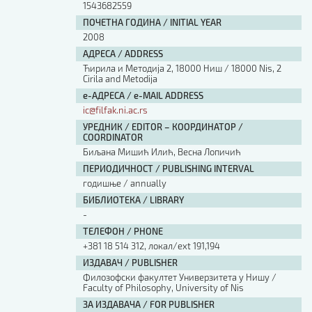
1543682559
ПОЧЕТНА ГОДИНА / INITIAL YEAR
2008
АДРЕСА / ADDRESS
Ћирила и Методија 2, 18000 Ниш / 18000 Nis, 2
Cirila and Metodija
е-АДРЕСА / e-MAIL ADDRESS
ic@filfak.ni.ac.rs
УРЕДНИК / EDITOR – КООРДИНАТОР /
COORDINATOR
Биљана Мишић Илић, Весна Лопичић
ПЕРИОДИЧНОСТ / PUBLISHING INTERVAL
годишње / annually
БИБЛИОТЕКА / LIBRARY
-
ТЕЛЕФОН / PHONE
+381 18 514 312, локал/ext 191,194
ИЗДАВАЧ / PUBLISHER
Филозофски факултет Универзитета у Нишу /
Faculty of Philosophy, University of Nis
ЗА ИЗДАВАЧА / FOR PUBLISHER