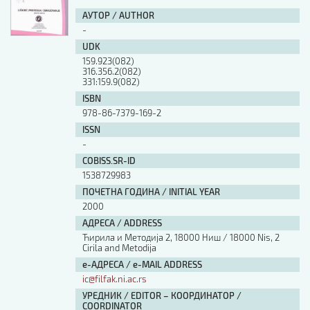
АУТОР / AUTHOR
-
UDK
159.923(082)
316.356.2(082)
331:159.9(082)
ISBN
978-86-7379-169-2
ISSN
-
COBISS.SR-ID
1538729983
ПОЧЕТНА ГОДИНА / INITIAL YEAR
2000
АДРЕСА / ADDRESS
Ћирила и Методија 2, 18000 Ниш / 18000 Nis, 2
Cirila and Metodija
е-АДРЕСА / e-MAIL ADDRESS
ic@filfak.ni.ac.rs
УРЕДНИК / EDITOR – КООРДИНАТОР /
COORDINATOR