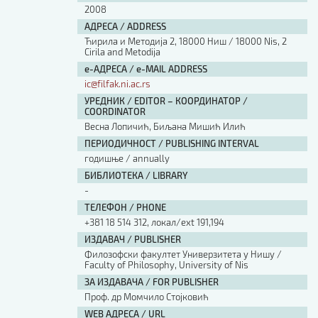
2008
АДРЕСА / ADDRESS
Ћирила и Методија 2, 18000 Ниш / 18000 Nis, 2
Cirila and Metodija
е-АДРЕСА / e-MAIL ADDRESS
ic@filfak.ni.ac.rs
УРЕДНИК / EDITOR – КООРДИНАТОР /
COORDINATOR
Весна Лопичић, Биљана Мишић Илић
ПЕРИОДИЧНОСТ / PUBLISHING INTERVAL
годишње / annually
БИБЛИОТЕКА / LIBRARY
-
ТЕЛЕФОН / PHONE
+381 18 514 312, локал/ext 191,194
ИЗДАВАЧ / PUBLISHER
Филозофски факултет Универзитета у Нишу /
Faculty of Philosophy, University of Nis
ЗА ИЗДАВАЧА / FOR PUBLISHER
Проф. др Момчило Стојковић
WEB АДРЕСА / URL