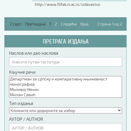
http://www.filfak.ni.ac.rs/izdavastvo
Старт
Претходна
1
2
Следећа
Крај
Страна 1 од 2
ПРЕТРАГА ИЗДАЊА
Наслов или део наслова
Кључне речи
Тип издања
АУТОР / AUTHOR