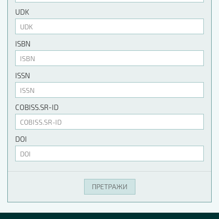
UDK
ISBN
ISSN
COBISS.SR-ID
DOI