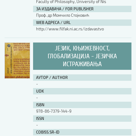
Faculty of Philosophy, University of Nis
ЗА ИЗДАВАЧА / FOR PUBLISHER
Проф. др Момчило Стојковић
WEB АДРЕСА / URL
http://www.filfak.ni.ac.rs/izdavastvo
ЈЕЗИК, КЊИЖЕВНОСТ,
ГЛОБАЛИЗАЦИЈА - ЈЕЗИЧКА
ИСТРАЖИВАЊА
АУТОР / AUTHOR
-
UDK
-
ISBN
978-86-7379-144-9
ISSN
-
COBISS.SR-ID