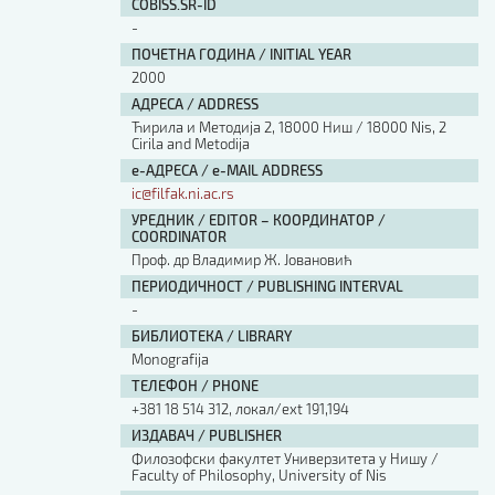
COBISS.SR-ID
-
ПОЧЕТНА ГОДИНА / INITIAL YEAR
2000
АДРЕСА / ADDRESS
Ћирила и Методија 2, 18000 Ниш / 18000 Nis, 2
Cirila and Metodija
е-АДРЕСА / e-MAIL ADDRESS
ic@filfak.ni.ac.rs
УРЕДНИК / EDITOR – КООРДИНАТОР /
COORDINATOR
Проф. др Владимир Ж. Јовановић
ПЕРИОДИЧНОСТ / PUBLISHING INTERVAL
-
БИБЛИОТЕКА / LIBRARY
Monografija
ТЕЛЕФОН / PHONE
+381 18 514 312, локал/ext 191,194
ИЗДАВАЧ / PUBLISHER
Филозофски факултет Универзитета у Нишу /
Faculty of Philosophy, University of Nis