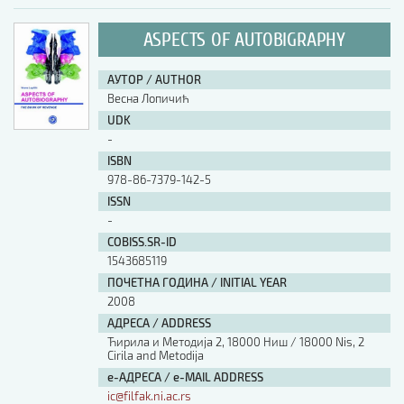
ASPECTS OF AUTOBIGRAPHY
АУТОР / AUTHOR
Весна Лопичић
UDK
-
ISBN
978-86-7379-142-5
ISSN
-
COBISS.SR-ID
1543685119
ПОЧЕТНА ГОДИНА / INITIAL YEAR
2008
АДРЕСА / ADDRESS
Ћирила и Методија 2, 18000 Ниш / 18000 Nis, 2
Cirila and Metodija
е-АДРЕСА / e-MAIL ADDRESS
ic@filfak.ni.ac.rs