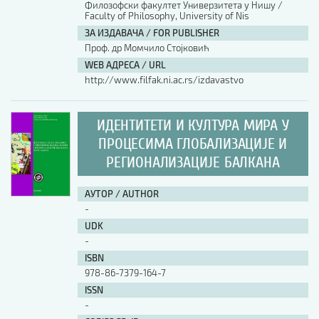
Филозофски факултет Универзитета у Нишу /
Faculty of Philosophy, University of Nis
АУТОР / AUTHOR
ЗА ИЗДАВАЧА / FOR PUBLISHER
Проф. др Момчило Стојковић
WEB АДРЕСА / URL
UDK
http://www.filfak.ni.ac.rs/izdavastvo
ISBN
ИДЕНТИТЕТИ И КУЛТУРА МИРА У
ПРОЦЕСИМА ГЛОБАЛИЗАЦИЈЕ И
РЕГИОНАЛИЗАЦИЈЕ БАЛКАНА
ISSN
АУТОР / AUTHOR
-
COBISS.SR-ID
UDK
-
ISBN
DOI
978-86-7379-164-7
ISSN
-