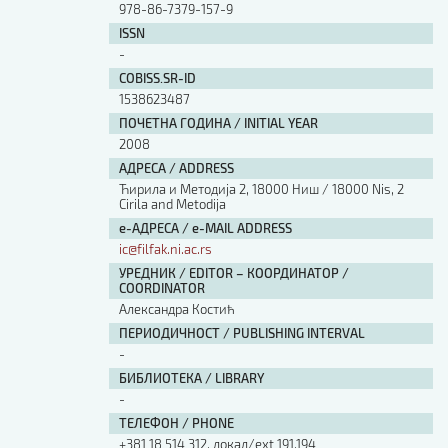
978-86-7379-157-9
ISSN
-
COBISS.SR-ID
1538623487
ПОЧЕТНА ГОДИНА / INITIAL YEAR
2008
АДРЕСА / ADDRESS
Ћирила и Методија 2, 18000 Ниш / 18000 Nis, 2
Cirila and Metodija
е-АДРЕСА / e-MAIL ADDRESS
ic@filfak.ni.ac.rs
УРЕДНИК / EDITOR – КООРДИНАТОР /
COORDINATOR
Александра Костић
ПЕРИОДИЧНОСТ / PUBLISHING INTERVAL
-
БИБЛИОТЕКА / LIBRARY
-
ТЕЛЕФОН / PHONE
+381 18 514 312, локал/ext 191,194