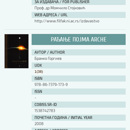
ЗА ИЗДАВАЧА / FOR PUBLISHER
Проф. др Момчило Стојковић
WEB АДРЕСА / URL
http://www.filfak.ni.ac.rs/izdavastvo
РАЂАЊЕ ПОЈМА ARCHE
АУТОР / AUTHOR
Бранко Горгиев
UDK
1(38)
ISBN
978-86-7379-173-9
ISSN
-
COBISS.SR-ID
1538742783
ПОЧЕТНА ГОДИНА / INITIAL YEAR
2008