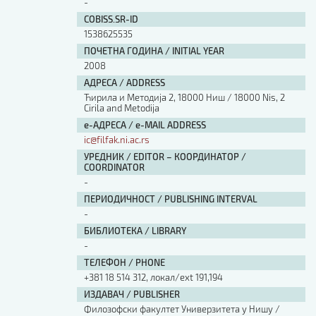
-
COBISS.SR-ID
1538625535
ПОЧЕТНА ГОДИНА / INITIAL YEAR
2008
АДРЕСА / ADDRESS
Ћирила и Методија 2, 18000 Ниш / 18000 Nis, 2
Cirila and Metodija
е-АДРЕСА / e-MAIL ADDRESS
ic@filfak.ni.ac.rs
УРЕДНИК / EDITOR – КООРДИНАТОР /
COORDINATOR
-
ПЕРИОДИЧНОСТ / PUBLISHING INTERVAL
-
БИБЛИОТЕКА / LIBRARY
-
ТЕЛЕФОН / PHONE
+381 18 514 312, локал/ext 191,194
ИЗДАВАЧ / PUBLISHER
Филозофски факултет Универзитета у Нишу /