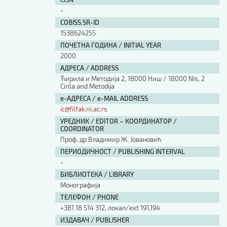
Изјава о коришћењу ауторског дела
-
Упутство за бирање лиценце
COBISS.SR-ID
Уговор са аутором
1538624255
Логотипи
ПОЧЕТНА ГОДИНА / INITIAL YEAR
Шаблон прве стране и импресума [B5, ћир]
2000
Шаблон прве стране и импресума [B5, лат]
АДРЕСА / ADDRESS
Шаблон прве стране и импресума [B5, енг]
Ћирила и Методија 2, 18000 Ниш / 18000 Nis, 2
Cirila and Metodija
Етички кодекс
е-АДРЕСА / e-MAIL ADDRESS
ic@filfak.ni.ac.rs
ПРЕТРАГА ИЗДАЊА
УРЕДНИК / EDITOR – КООРДИНАТОР /
COORDINATOR
Наслов или део наслова
Проф. др Владимир Ж. Јовановић
ПЕРИОДИЧНОСТ / PUBLISHING INTERVAL
-
Кључне речи
БИБЛИОТЕКА / LIBRARY
Монографија
ТЕЛЕФОН / PHONE
+381 18 514 312, локал/ext 191,194
Тип издања
ИЗДАВАЧ / PUBLISHER