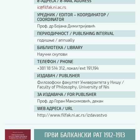
е-АДРЕСА / e-MAIL ADDRESS
ic@filfak.ni.ac.rs
УРЕДНИК / EDITOR – КООРДИНАТОР /
COORDINATOR
Проф. др Бојана Димитријевић
ПЕРИОДИЧНОСТ / PUBLISHING INTERVAL
годишње / annually
БИБЛИОТЕКА / LIBRARY
Научни скупови
ТЕЛЕФОН / PHONE
+381 18 514 312, локал/ext 191,194
ИЗДАВАЧ / PUBLISHER
Филозофски факултет Универзитета у Нишу /
Faculty of Philosophy, University of Nis
ЗА ИЗДАВАЧА / FOR PUBLISHER
Проф. др Горан Максимовић, декан
WEB АДРЕСА / URL
http://www.filfak.ni.ac.rs/izdavastvo
ПРВИ БАЛКАНСКИ РАТ 1912-1913