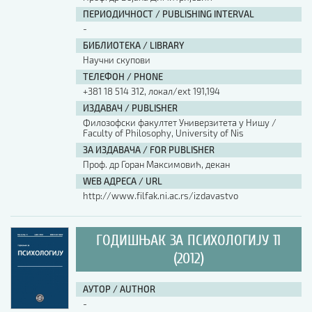
ПЕРИОДИЧНОСТ / PUBLISHING INTERVAL
-
БИБЛИОТЕКА / LIBRARY
Научни скупови
ТЕЛЕФОН / PHONE
+381 18 514 312, локал/ext 191,194
ИЗДАВАЧ / PUBLISHER
Филозофски факултет Универзитета у Нишу /
Faculty of Philosophy, University of Nis
ЗА ИЗДАВАЧА / FOR PUBLISHER
Проф. др Горан Максимовић, декан
WEB АДРЕСА / URL
http://www.filfak.ni.ac.rs/izdavastvo
ГОДИШЊАК ЗА ПСИХОЛОГИЈУ 11
(2012)
АУТОР / AUTHOR
-