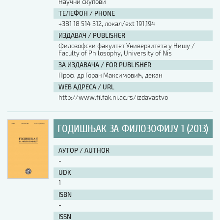
Научни скупови
ТЕЛЕФОН / PHONE
АУТОР / AUTHOR
+381 18 514 312, локал/ext 191,194
ИЗДАВАЧ / PUBLISHER
Филозофски факултет Универзитета у Нишу /
UDK
Faculty of Philosophy, University of Nis
ЗА ИЗДАВАЧА / FOR PUBLISHER
Проф. др Горан Максимовић, декан
ISBN
WEB АДРЕСА / URL
http://www.filfak.ni.ac.rs/izdavastvo
ISSN
ГОДИШЊАК ЗА ФИЛОЗОФИЈУ 1 (2013)
COBISS.SR-ID
АУТОР / AUTHOR
-
UDK
DOI
1
ISBN
-
ISSN