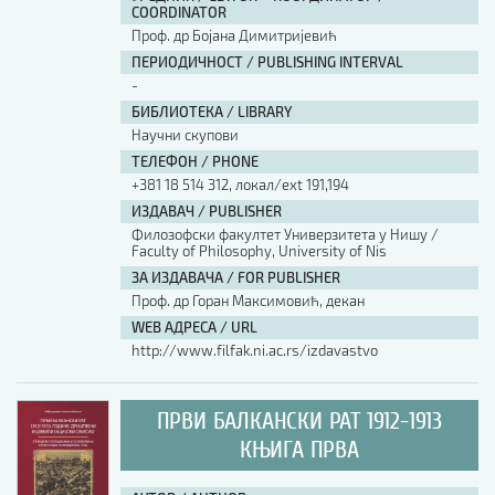
COORDINATOR
Проф. др Бојана Димитријевић
ПЕРИОДИЧНОСТ / PUBLISHING INTERVAL
-
БИБЛИОТЕКА / LIBRARY
Научни скупови
ТЕЛЕФОН / PHONE
+381 18 514 312, локал/ext 191,194
ИЗДАВАЧ / PUBLISHER
Филозофски факултет Универзитета у Нишу /
Faculty of Philosophy, University of Nis
ЗА ИЗДАВАЧА / FOR PUBLISHER
Проф. др Горан Максимовић, декан
WEB АДРЕСА / URL
http://www.filfak.ni.ac.rs/izdavastvo
ПРВИ БАЛКАНСКИ РАТ 1912-1913
КЊИГА ПРВА