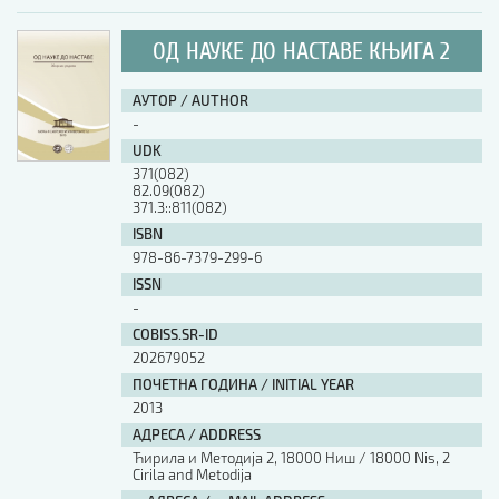
ОД НАУКЕ ДО НАСТАВЕ КЊИГА 2
АУТОР / AUTHOR
-
UDK
371(082)
82.09(082)
371.3::811(082)
ISBN
978-86-7379-299-6
ISSN
-
COBISS.SR-ID
202679052
ПОЧЕТНА ГОДИНА / INITIAL YEAR
2013
АДРЕСА / ADDRESS
Ћирила и Методија 2, 18000 Ниш / 18000 Nis, 2
Cirila and Metodija