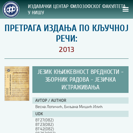
ИЗДАВАЧКИ ЦЕНТАР ФИЛОЗОФСКОГ ФАКУЛТЕТА
У НИШУ
ПРЕТРАГА ИЗДАЊА ПО КЉУЧНОЈ
СВА НАША ИЗДАЊА
РЕЧИ:
ВРСТА ИЗДАЊА:
2013
ГОДИНА ОБЈАВЉИВАЊА:
ЈЕЗИК КЊИЖЕВНОСТ ВРЕДНОСТИ -
ПРЕГЛЕД
ЗБОРНИК РАДОВА - ЈЕЗИЧКА
ИСТРАЖИВАЊА
УПУТСТВА
УПУТСТВА
АУТОР / AUTHOR
Весна Лопичић, Биљана Мишић Илић
Правилник о издавачкој делатности
UDK
Упутство ауторима
81'27(082)
Упутство уредницима
81'23(082)
Изјава о ауторству
81'42(082)
Изјава о лектури