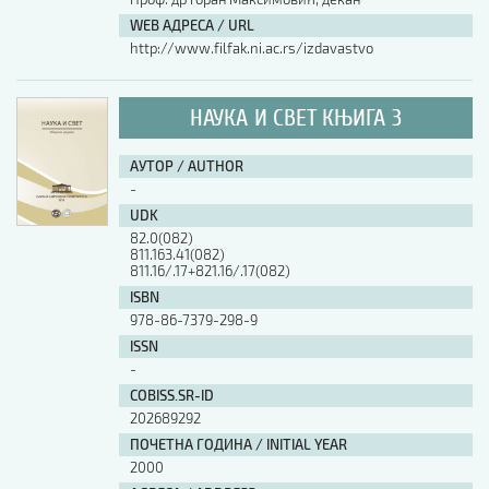
WEB АДРЕСА / URL
http://www.filfak.ni.ac.rs/izdavastvo
НАУКА И СВЕТ КЊИГА 3
АУТОР / AUTHOR
-
UDK
82.0(082)
811.163.41(082)
811.16/.17+821.16/.17(082)
ISBN
978-86-7379-298-9
ISSN
-
COBISS.SR-ID
202689292
ПОЧЕТНА ГОДИНА / INITIAL YEAR
2000