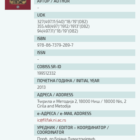
АУТОР / AUTHOR
-
UDK
327(497.11:540)”18/19”(082)
355.48(497)”1912/1913”(082)
94(497.11)”18/19”(082)
ISBN
978-86-7379-289-7
ISSN
-
COBISS.SR-ID
199512332
ПОЧЕТНА ГОДИНА / INITIAL YEAR
2013
АДРЕСА / ADDRESS
Ћирила и Методија 2, 18000 Ниш / 18000 Nis, 2
Cirila and Metodija
е-АДРЕСА / e-MAIL ADDRESS
ic@filfak.ni.ac.rs
УРЕДНИК / EDITOR – КООРДИНАТОР /
COORDINATOR
Проф. др Бојана Димитријевић