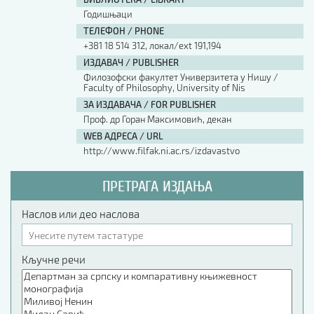
Годишњаци
ТЕЛЕФОН / PHONE
+381 18 514 312, локал/ext 191,194
ИЗДАВАЧ / PUBLISHER
Филозофски факултет Универзитета у Нишу /
Faculty of Philosophy, University of Nis
ЗА ИЗДАВАЧА / FOR PUBLISHER
Проф. др Горан Максимовић, декан
WEB АДРЕСА / URL
http://www.filfak.ni.ac.rs/izdavastvo
ПРЕТРАГА ИЗДАЊА
Наслов или део наслова
Кључне речи