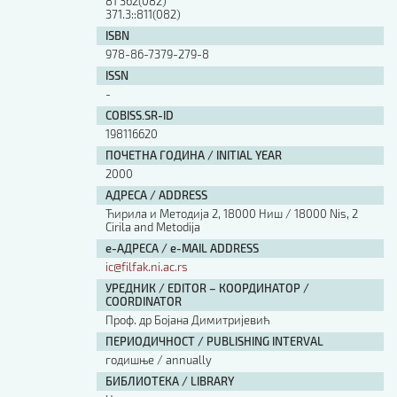
81'362(082)
Изјава о коришћењу ауторског дела
371.3::811(082)
Упутство за бирање лиценце
ISBN
Уговор са аутором
978-86-7379-279-8
Логотипи
ISSN
-
Шаблон прве стране и импресума [B5, ћир]
Шаблон прве стране и импресума [B5, лат]
COBISS.SR-ID
Шаблон прве стране и импресума [B5, енг]
198116620
Етички кодекс
ПОЧЕТНА ГОДИНА / INITIAL YEAR
2000
АДРЕСА / ADDRESS
ПРЕТРАГА ИЗДАЊА
Ћирила и Методија 2, 18000 Ниш / 18000 Nis, 2
Cirila and Metodija
Наслов или део наслова
е-АДРЕСА / e-MAIL ADDRESS
ic@filfak.ni.ac.rs
УРЕДНИК / EDITOR – КООРДИНАТОР /
Кључне речи
COORDINATOR
Проф. др Бојана Димитријевић
ПЕРИОДИЧНОСТ / PUBLISHING INTERVAL
годишње / annually
БИБЛИОТЕКА / LIBRARY
Тип издања