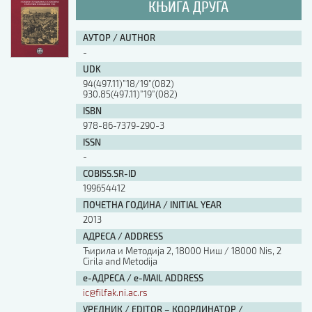
КЊИГА ДРУГА
АУТОР / AUTHOR
-
UDK
94(497.11)”18/19”(082)
930.85(497.11)”19”(082)
ISBN
978-86-7379-290-3
ISSN
-
COBISS.SR-ID
199654412
ПОЧЕТНА ГОДИНА / INITIAL YEAR
2013
АДРЕСА / ADDRESS
Ћирила и Методија 2, 18000 Ниш / 18000 Nis, 2
Cirila and Metodija
е-АДРЕСА / e-MAIL ADDRESS
ic@filfak.ni.ac.rs
УРЕДНИК / EDITOR – КООРДИНАТОР /