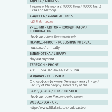
АДРЕСА / ADDRESS
Ћирила и Методија 2, 18000 Ниш / 18000 Nis, 2
Cirila and Metodija
е-АДРЕСА / e-MAIL ADDRESS
ic@filfak.ni.ac.rs
УРЕДНИК / EDITOR – КООРДИНАТОР /
COORDINATOR
Проф. др Бојана Димитријевић
ПЕРИОДИЧНОСТ / PUBLISHING INTERVAL
годишње / annually
БИБЛИОТЕКА / LIBRARY
Научни скупови
ТЕЛЕФОН / PHONE
+381 18 514 312, локал/ext 191,194
ИЗДАВАЧ / PUBLISHER
Филозофски факултет Универзитета у Нишу /
Faculty of Philosophy, University of Nis
ЗА ИЗДАВАЧА / FOR PUBLISHER
Проф. др Горан Максимовић, декан
WEB АДРЕСА / URL
http://www.filfak.ni.ac.rs/izdavastvo