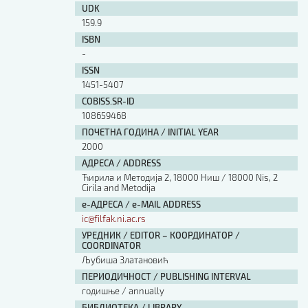
UDK
159.9
ISBN
-
ISSN
1451-5407
COBISS.SR-ID
108659468
ПОЧЕТНА ГОДИНА / INITIAL YEAR
2000
АДРЕСА / ADDRESS
Ћирила и Методија 2, 18000 Ниш / 18000 Nis, 2
Cirila and Metodija
е-АДРЕСА / e-MAIL ADDRESS
ic@filfak.ni.ac.rs
УРЕДНИК / EDITOR – КООРДИНАТОР /
COORDINATOR
Љубиша Златановић
ПЕРИОДИЧНОСТ / PUBLISHING INTERVAL
годишње / annually
БИБЛИОТЕКА / LIBRARY