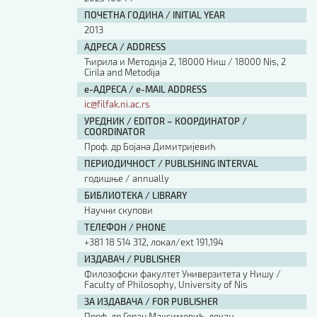
ПОЧЕТНА ГОДИНА / INITIAL YEAR
2013
АДРЕСА / ADDRESS
Ћирила и Методија 2, 18000 Ниш / 18000 Nis, 2
Cirila and Metodija
е-АДРЕСА / e-MAIL ADDRESS
ic@filfak.ni.ac.rs
УРЕДНИК / EDITOR – КООРДИНАТОР /
COORDINATOR
Проф. др Бојана Димитријевић
ПЕРИОДИЧНОСТ / PUBLISHING INTERVAL
годишње / annually
БИБЛИОТЕКА / LIBRARY
Научни скупови
ТЕЛЕФОН / PHONE
+381 18 514 312, локал/ext 191,194
ИЗДАВАЧ / PUBLISHER
Филозофски факултет Универзитета у Нишу /
Faculty of Philosophy, University of Nis
ЗА ИЗДАВАЧА / FOR PUBLISHER
Проф. др Горан Максимовић, декан