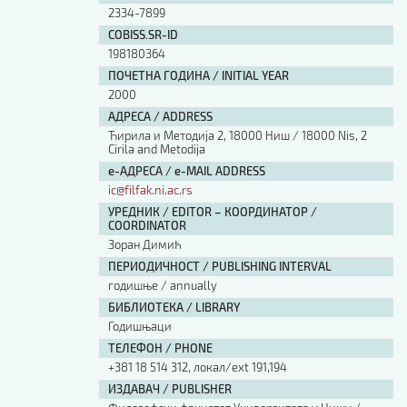
2334-7899
COBISS.SR-ID
198180364
ПОЧЕТНА ГОДИНА / INITIAL YEAR
2000
АДРЕСА / ADDRESS
Ћирила и Методија 2, 18000 Ниш / 18000 Nis, 2
Cirila and Metodija
е-АДРЕСА / e-MAIL ADDRESS
ic@filfak.ni.ac.rs
УРЕДНИК / EDITOR – КООРДИНАТОР /
COORDINATOR
Зоран Димић
ПЕРИОДИЧНОСТ / PUBLISHING INTERVAL
годишње / annually
БИБЛИОТЕКА / LIBRARY
Годишњаци
ТЕЛЕФОН / PHONE
+381 18 514 312, локал/ext 191,194
ИЗДАВАЧ / PUBLISHER