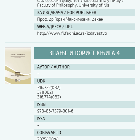
Филозофски факултет Универзитета у Нишу /
Faculty of Philosophy, University of Nis
ЗА ИЗДАВАЧА / FOR PUBLISHER
Проф. др Горан Максимовић, декан
WEB АДРЕСА / URL
http://www.filfak.ni.ac.rs/izdavastvo
ЗНАЊЕ И КОРИСТ КЊИГА 4
АУТОР / AUTHOR
-
UDK
316.722(082)
371(082)
316.774(082)
ISBN
978-86-7379-301-6
ISSN
-
COBISS.SR-ID
202540044