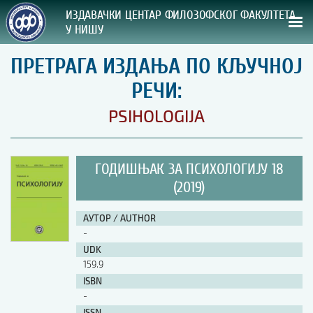
ИЗДАВАЧКИ ЦЕНТАР ФИЛОЗОФСКОГ ФАКУЛТЕТА
У НИШУ
ПРЕТРАГА ИЗДАЊА ПО КЉУЧНОЈ
СВА НАША ИЗДАЊА
РЕЧИ:
ВРСТА ИЗДАЊА:
PSIHOLOGIJA
ГОДИНА ОБЈАВЉИВАЊА:
ГОДИШЊАК ЗА ПСИХОЛОГИЈУ 18
ПРЕГЛЕД
(2019)
УПУТСТВА
АУТОР / AUTHOR
-
УПУТСТВА
UDK
Правилник о издавачкој делатности
159.9
Упутство ауторима
ISBN
Упутство уредницима
-
Изјава о ауторству
Изјава о лектури
ISSN