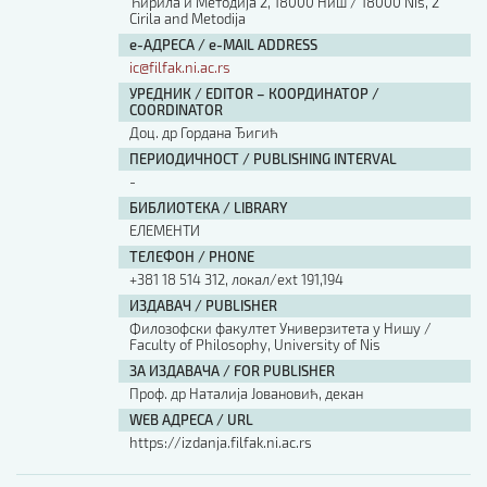
Ћирила и Методија 2, 18000 Ниш / 18000 Nis, 2
Cirila and Metodija
е-АДРЕСА / e-MAIL ADDRESS
ic@filfak.ni.ac.rs
УРЕДНИК / EDITOR – КООРДИНАТОР /
COORDINATOR
Доц. др Гордана Ђигић
ПЕРИОДИЧНОСТ / PUBLISHING INTERVAL
-
БИБЛИОТЕКА / LIBRARY
ЕЛЕМЕНТИ
ТЕЛЕФОН / PHONE
+381 18 514 312, локал/ext 191,194
ИЗДАВАЧ / PUBLISHER
Филозофски факултет Универзитета у Нишу /
Faculty of Philosophy, University of Nis
ЗА ИЗДАВАЧА / FOR PUBLISHER
Проф. др Наталија Јовановић, декан
WEB АДРЕСА / URL
https://izdanja.filfak.ni.ac.rs