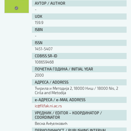
АУТОР / AUTHOR
-
UDK
159.9
ISBN
-
ISSN
1451-5407
COBISS.SR-ID
108659468
ПОЧЕТНА ГОДИНА / INITIAL YEAR
2000
АДРЕСА / ADDRESS
Ћирила и Методија 2, 18000 Ниш / 18000 Nis, 2
Cirila and Metodija
е-АДРЕСА / e-MAIL ADDRESS
ic@filfak.ni.ac.rs
УРЕДНИК / EDITOR – КООРДИНАТОР /
COORDINATOR
Весна Анђелковић
ПЕРИОДИЧНОСТ / PUBLISHING INTERVAL