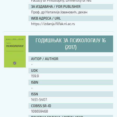
Faculty of Philosophy, University of Nis
ЗА ИЗДАВАЧА / FOR PUBLISHER
Проф. др Наталија Јовановић, декан
WEB АДРЕСА / URL
https://izdanja.filfak.ni.ac.rs
ГОДИШЊАК ЗА ПСИХОЛОГИЈУ 16
(2017)
АУТОР / AUTHOR
-
UDK
159.9
ISBN
-
ISSN
1451-5407
COBISS.SR-ID
108659468