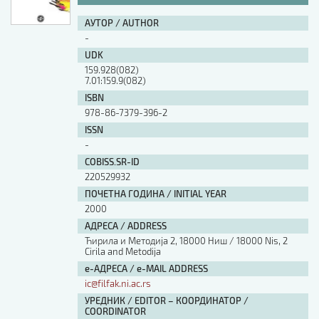
АУТОР / AUTHOR
-
UDK
159.928(082)
7.01:159.9(082)
ISBN
978-86-7379-396-2
ISSN
-
COBISS.SR-ID
220529932
ПОЧЕТНА ГОДИНА / INITIAL YEAR
2000
АДРЕСА / ADDRESS
Ћирила и Методија 2, 18000 Ниш / 18000 Nis, 2
Cirila and Metodija
е-АДРЕСА / e-MAIL ADDRESS
ic@filfak.ni.ac.rs
УРЕДНИК / EDITOR – КООРДИНАТОР /
COORDINATOR