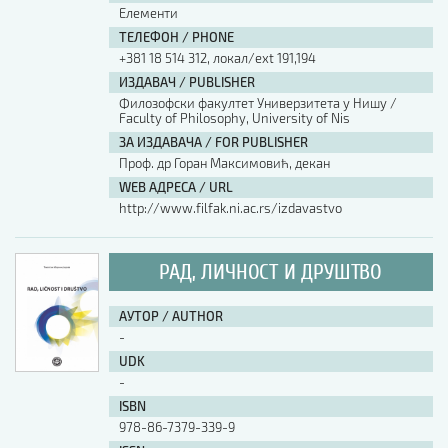
Елементи
ТЕЛЕФОН / PHONE
+381 18 514 312, локал/ext 191,194
ИЗДАВАЧ / PUBLISHER
Филозофски факултет Универзитета у Нишу /
Faculty of Philosophy, University of Nis
ЗА ИЗДАВАЧА / FOR PUBLISHER
Проф. др Горан Максимовић, декан
WEB АДРЕСА / URL
http://www.filfak.ni.ac.rs/izdavastvo
РАД, ЛИЧНОСТ И ДРУШТВО
АУТОР / AUTHOR
-
UDK
-
ISBN
978-86-7379-339-9