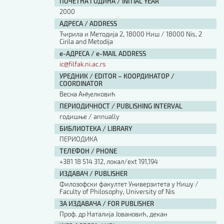
ПОЧЕТНА ГОДИНА / INITIAL YEAR
2000
АДРЕСА / ADDRESS
Ћирила и Методија 2, 18000 Ниш / 18000 Nis, 2
Cirila and Metodija
е-АДРЕСА / e-MAIL ADDRESS
ic@filfak.ni.ac.rs
УРЕДНИК / EDITOR – КООРДИНАТОР /
COORDINATOR
Весна Анђелковић
ПЕРИОДИЧНОСТ / PUBLISHING INTERVAL
годишње / annually
БИБЛИОТЕКА / LIBRARY
ПЕРИОДИКА
ТЕЛЕФОН / PHONE
+381 18 514 312, локал/ext 191,194
ИЗДАВАЧ / PUBLISHER
Филозофски факултет Универзитета у Нишу /
Faculty of Philosophy, University of Nis
ЗА ИЗДАВАЧА / FOR PUBLISHER
Проф. др Наталија Јовановић, декан