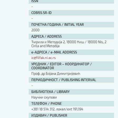
ISSN
-
COBISS.SR-ID
-
ПОЧЕТНА ГОДИНА / INITIAL YEAR
2000
АДРЕСА / ADDRESS
Ћирила и Методија 2, 18000 Ниш / 18000 Nis, 2
Cirila and Metodija
е-АДРЕСА / e-MAIL ADDRESS
ic@filfak.ni.ac.rs
УРЕДНИК / EDITOR – КООРДИНАТОР /
COORDINATOR
Проф. др Бојана Димитријевић
ПЕРИОДИЧНОСТ / PUBLISHING INTERVAL
-
БИБЛИОТЕКА / LIBRARY
Научни скупови
ТЕЛЕФОН / PHONE
+381 18 514 312, локал/ext 191,194
ИЗДАВАЧ / PUBLISHER