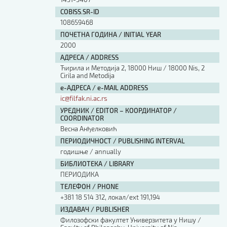
COBISS.SR-ID
108659468
ПОЧЕТНА ГОДИНА / INITIAL YEAR
2000
АДРЕСА / ADDRESS
Ћирила и Методија 2, 18000 Ниш / 18000 Nis, 2
Cirila and Metodija
е-АДРЕСА / e-MAIL ADDRESS
ic@filfak.ni.ac.rs
УРЕДНИК / EDITOR – КООРДИНАТОР /
COORDINATOR
Весна Анђелковић
ПЕРИОДИЧНОСТ / PUBLISHING INTERVAL
годишње / annually
БИБЛИОТЕКА / LIBRARY
ПЕРИОДИКА
ТЕЛЕФОН / PHONE
+381 18 514 312, локал/ext 191,194
ИЗДАВАЧ / PUBLISHER
Филозофски факултет Универзитета у Нишу /