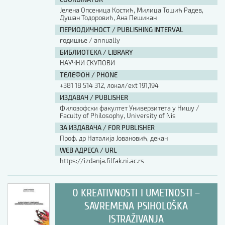
Јелена Опсеница Костић, Милица Тошић Радев,
Душан Тодоровић, Ана Пешикан
ПЕРИОДИЧНОСТ / PUBLISHING INTERVAL
годишње / annually
БИБЛИОТЕКА / LIBRARY
НАУЧНИ СКУПОВИ
ТЕЛЕФОН / PHONE
+381 18 514 312, локал/ext 191,194
ИЗДАВАЧ / PUBLISHER
Филозофски факултет Универзитета у Нишу /
Faculty of Philosophy, University of Nis
ЗА ИЗДАВАЧА / FOR PUBLISHER
Проф. др Наталија Јовановић, декан
WEB АДРЕСА / URL
https://izdanja.filfak.ni.ac.rs
O KREATIVNOSTI I UMETNOSTI –
SAVREMENA PSIHOLOŠKA
ISTRAŽIVANJA