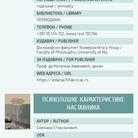
годишње / annually
БИБЛИОТЕКА / LIBRARY
ПЕРИОДИКА
ТЕЛЕФОН / PHONE
+381 18 514 312, локал/ext 191,194
ИЗДАВАЧ / PUBLISHER
Филозофски факултет Универзитета у Нишу /
Faculty of Philosophy, University of Nis
ЗА ИЗДАВАЧА / FOR PUBLISHER
Проф. др Наталија Јовановић, декан
WEB АДРЕСА / URL
https://izdanja.filfak.ni.ac.rs
ПСИХОЛОШКЕ КАРАКТЕРИСТИКЕ
НАСТАВНИКА
АУТОР / AUTHOR
Снежана Стојиљковић
UDK