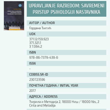
UPRAVLJANJE RAZREDOM: SAVREMENI
PRISTUP PSIHOLOGIJI NASTAVNIKA
АУТОР / AUTHOR
Гордана Ђигић
UDK
371.12:159.923
371.321.1
3 7.064.2
ISBN
978-86-7379-439-6
ISSN
-
COBISS.SR-ID
230723596
ПОЧЕТНА ГОДИНА / INITIAL YEAR
2017
АДРЕСА / ADDRESS
Ћирила и Методија 2, 18000 Ниш / 18000 Nis, 2
Cirila and Metodija