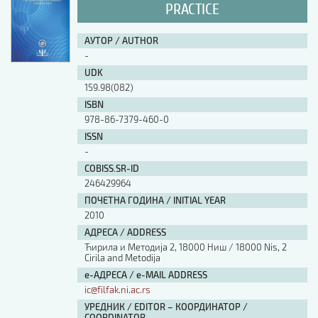
PRACTICE
АУТОР / AUTHOR
-
UDK
159.98(082)
ISBN
978-86-7379-460-0
ISSN
-
COBISS.SR-ID
246429964
ПОЧЕТНА ГОДИНА / INITIAL YEAR
2010
АДРЕСА / ADDRESS
Ћирила и Методија 2, 18000 Ниш / 18000 Nis, 2
Cirila and Metodija
е-АДРЕСА / e-MAIL ADDRESS
ic@filfak.ni.ac.rs
УРЕДНИК / EDITOR – КООРДИНАТОР /
COORDINATOR