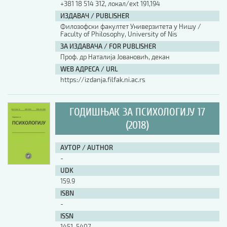
+381 18 514 312, локал/ext 191,194
ИЗДАВАЧ / PUBLISHER
АУТОР / AUTHOR
Филозофски факултет Универзитета у Нишу /
Faculty of Philosophy, University of Nis
ЗА ИЗДАВАЧА / FOR PUBLISHER
UDK
Проф. др Наталија Јовановић, декан
WEB АДРЕСА / URL
https://izdanja.filfak.ni.ac.rs
ISBN
ГОДИШЊАК ЗА ПСИХОЛОГИЈУ 17
ISSN
(2018)
АУТОР / AUTHOR
COBISS.SR-ID
-
UDK
159.9
DOI
ISBN
-
ISSN
1451-5407