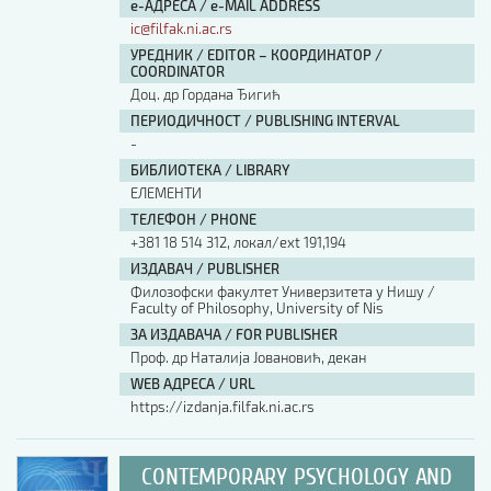
е-АДРЕСА / e-MAIL ADDRESS
ic@filfak.ni.ac.rs
УРЕДНИК / EDITOR – КООРДИНАТОР /
COORDINATOR
Доц. др Гордана Ђигић
ПЕРИОДИЧНОСТ / PUBLISHING INTERVAL
-
БИБЛИОТЕКА / LIBRARY
ЕЛЕМЕНТИ
ТЕЛЕФОН / PHONE
+381 18 514 312, локал/ext 191,194
ИЗДАВАЧ / PUBLISHER
Филозофски факултет Универзитета у Нишу /
Faculty of Philosophy, University of Nis
ЗА ИЗДАВАЧА / FOR PUBLISHER
Проф. др Наталија Јовановић, декан
WEB АДРЕСА / URL
https://izdanja.filfak.ni.ac.rs
CONTEMPORARY PSYCHOLOGY AND