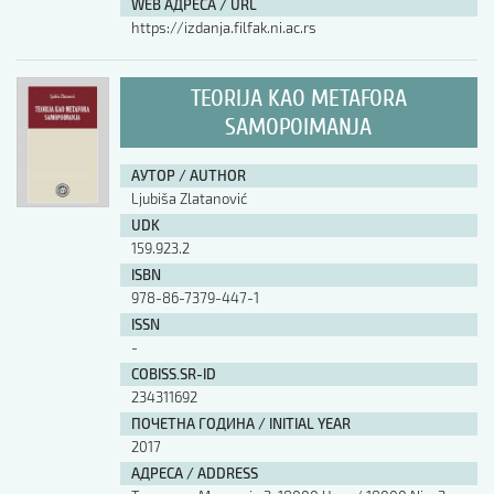
WEB АДРЕСА / URL
https://izdanja.filfak.ni.ac.rs
TEORIJA KAO METAFORA
SAMOPOIMANJA
АУТОР / AUTHOR
Ljubiša Zlatanović
UDK
159.923.2
ISBN
978-86-7379-447-1
ISSN
-
COBISS.SR-ID
234311692
ПОЧЕТНА ГОДИНА / INITIAL YEAR
2017
АДРЕСА / ADDRESS