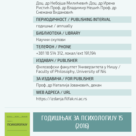
Доц. др Небојша Милићевић Доц. др Ирена
Ристић Проф. др Владимир Нешић Проф. др
Снежана Видановић
ПЕРИОДИЧНОСТ / PUBLISHING INTERVAL
годишње / annually
БИБЛИОТЕКА / LIBRARY
Научни скупови
ТЕЛЕФОН / PHONE
+381 18 514 312, локал/ext 191,194
ИЗДАВАЧ / PUBLISHER
Филозофски факултет Универзитета у Нишу /
Faculty of Philosophy, University of Nis
ЗА ИЗДАВАЧА / FOR PUBLISHER
Проф. др Наталија Јовановић, декан
WEB АДРЕСА / URL
https://izdanja.filfak.ni.ac.rs
ГОДИШЊАК ЗА ПСИХОЛОГИЈУ 15
(2016)