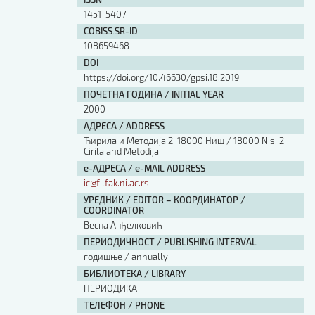
Изјава о коришћењу ауторског дела
1451-5407
Упутство за бирање лиценце
COBISS.SR-ID
Уговор са аутором
108659468
Логотипи
DOI
Шаблон прве стране и импресума [B5, ћир]
https://doi.org/10.46630/gpsi.18.2019
Шаблон прве стране и импресума [B5, лат]
ПОЧЕТНА ГОДИНА / INITIAL YEAR
Шаблон прве стране и импресума [B5, енг]
2000
Етички кодекс
АДРЕСА / ADDRESS
Ћирила и Методија 2, 18000 Ниш / 18000 Nis, 2
Cirila and Metodija
ПРЕТРАГА ИЗДАЊА
е-АДРЕСА / e-MAIL ADDRESS
ic@filfak.ni.ac.rs
Наслов или део наслова
УРЕДНИК / EDITOR – КООРДИНАТОР /
COORDINATOR
Весна Анђелковић
Кључне речи
ПЕРИОДИЧНОСТ / PUBLISHING INTERVAL
годишње / annually
БИБЛИОТЕКА / LIBRARY
ПЕРИОДИКА
Тип издања
ТЕЛЕФОН / PHONE