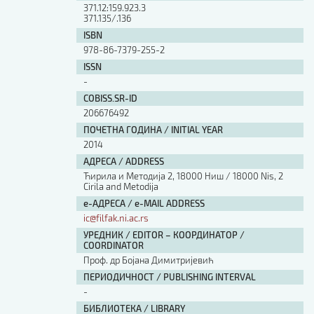
371.12:159.923.3
371.135/.136
ISBN
978-86-7379-255-2
ISSN
-
COBISS.SR-ID
206676492
ПОЧЕТНА ГОДИНА / INITIAL YEAR
2014
АДРЕСА / ADDRESS
Ћирила и Методија 2, 18000 Ниш / 18000 Nis, 2
Cirila and Metodija
е-АДРЕСА / e-MAIL ADDRESS
ic@filfak.ni.ac.rs
УРЕДНИК / EDITOR – КООРДИНАТОР /
COORDINATOR
Проф. др Бојана Димитријевић
ПЕРИОДИЧНОСТ / PUBLISHING INTERVAL
-
БИБЛИОТЕКА / LIBRARY