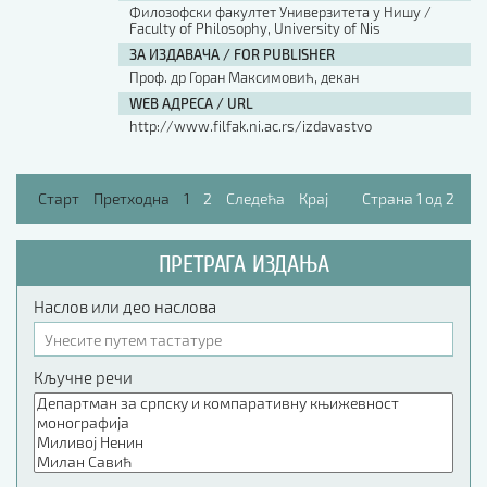
Филозофски факултет Универзитета у Нишу /
Faculty of Philosophy, University of Nis
ЗА ИЗДАВАЧА / FOR PUBLISHER
Проф. др Горан Максимовић, декан
WEB АДРЕСА / URL
http://www.filfak.ni.ac.rs/izdavastvo
Старт
Претходна
1
2
Следећа
Крај
Страна 1 од 2
ПРЕТРАГА ИЗДАЊА
Наслов или део наслова
Кључне речи