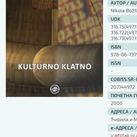
АУТОР / A
Nikola Boži
UDK
316.75(497.1
316.722(497.
316.73(497.1
ISBN
978-86-737
ISSN
-
COBISS.SR-
207144972
ПОЧЕТНА ГО
2000
АДРЕСА / 
Ћирила и Ме
е-АДРЕСА 
ic@filfak.ni.