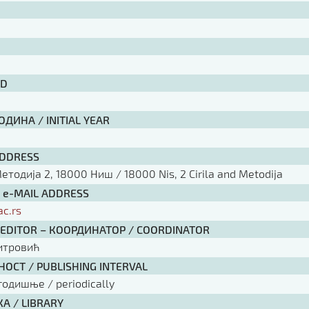
ID
ДИНА / INITIAL YEAR
ADDRESS
тодија 2, 18000 Ниш / 18000 Nis, 2 Cirila and Metodija
/ e-MAIL ADDRESS
ac.rs
 EDITOR – КООРДИНАТОР / COORDINATOR
итровић
ОСТ / PUBLISHING INTERVAL
годишње / periodically
А / LIBRARY