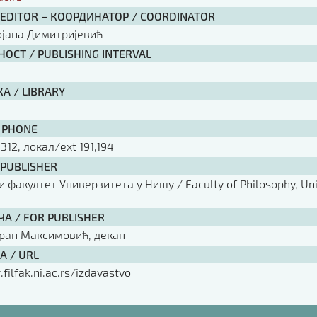
 EDITOR – КООРДИНАТОР / COORDINATOR
ојана Димитријевић
ОСТ / PUBLISHING INTERVAL
А / LIBRARY
 PHONE
 312, локал/ext 191,194
 PUBLISHER
факултет Универзитета у Нишу / Faculty of Philosophy, Univ
ЧА / FOR PUBLISHER
оран Максимовић, декан
А / URL
filfak.ni.ac.rs/izdavastvo