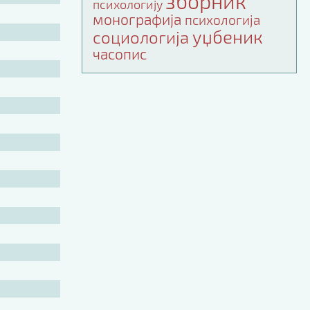
зборник
психологију
монографија
психологија
уџбеник
социологија
часопис