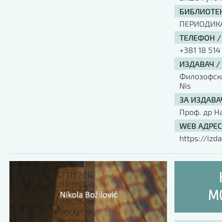
БИБЛИОТЕК
ПЕРИОДИК
ТЕЛЕФОН /
+381 18 514
ИЗДАВАЧ /
Филозофски 
Nis
ЗА ИЗДАВА
Проф. др Н
WEB АДРЕС
https://izda
MO