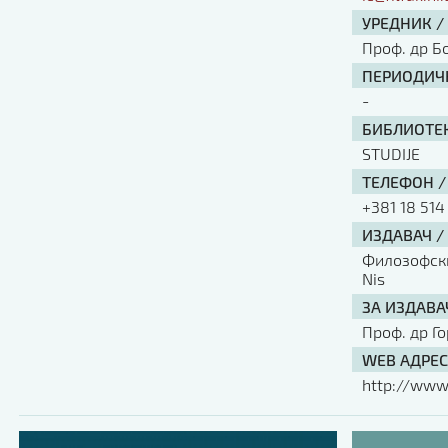
УРЕДНИК /
Проф. др Б
ПЕРИОДИЧН
-
БИБЛИОТЕК
STUDIJE
ТЕЛЕФОН /
+381 18 514
ИЗДАВАЧ /
Филозофски 
Nis
ЗА ИЗДАВА
Проф. др Г
WEB АДРЕС
http://www.