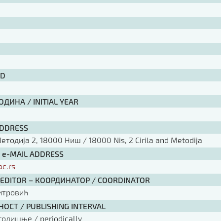
ID
ДИНА / INITIAL YEAR
ADDRESS
тодија 2, 18000 Ниш / 18000 Nis, 2 Cirila and Metodija
/ e-MAIL ADDRESS
ac.rs
 EDITOR – КООРДИНАТОР / COORDINATOR
итровић
ОСТ / PUBLISHING INTERVAL
годишње / periodically