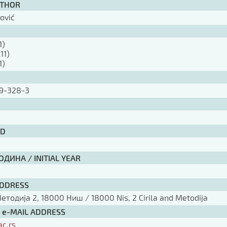
UTHOR
lović
1)
11)
1)
9-328-3
ID
ДИНА / INITIAL YEAR
ADDRESS
тодија 2, 18000 Ниш / 18000 Nis, 2 Cirila and Metodija
/ e-MAIL ADDRESS
ac.rs