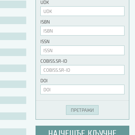
UDK
ISBN
ISSN
COBISS.SR-ID
DOI
НАЈЧЕШЋЕ КЉУЧНЕ