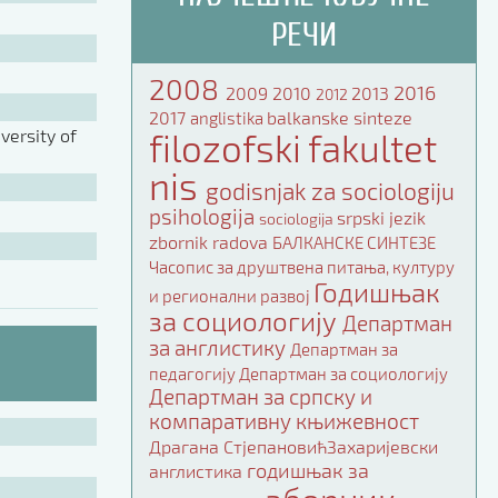
РЕЧИ
2008
2016
2009
2010
2013
2012
2017
balkanske sinteze
anglistika
ersity of
filozofski fakultet
nis
godisnjak za sociologiju
psihologija
srpski jezik
sociologija
zbornik radova
БАЛКАНСКЕ СИНТЕЗЕ
Часопис за друштвена питања, културу
Годишњак
и регионални развој
за социологију
Департман
за англистику
Департман за
педагогију
Департман за социологију
Департман за српску и
компаративну књижевност
Драгана СтјепановићЗахаријевски
годишњак за
англистика