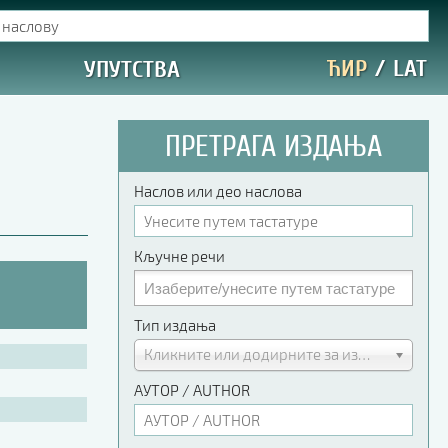
ЋИР
/
LAT
УПУТСТВА
ПРЕТРАГА ИЗДАЊА
Наслов или део наслова
Кључне речи
Тип издања
Кликните или додирните за избор
АУТОР / AUTHOR