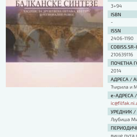
3+94
ISBN
-
ISSN
2406-1190
COBISS.SR-
210639116
ПОЧЕТНА ГО
2014
АДРЕСА / 
Ћирила и Ме
е-АДРЕСА 
ic@filfak.ni.
УРЕДНИК /
Љубиша М
ПЕРИОДИЧН
више пута 