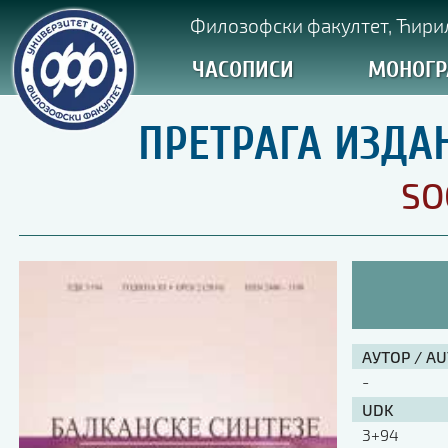
Филозофски факултет, Ћирил
ЧАСОПИСИ
МОНОГР
ПРЕТРАГА ИЗДА
SO
АУТОР / A
-
UDK
3+94