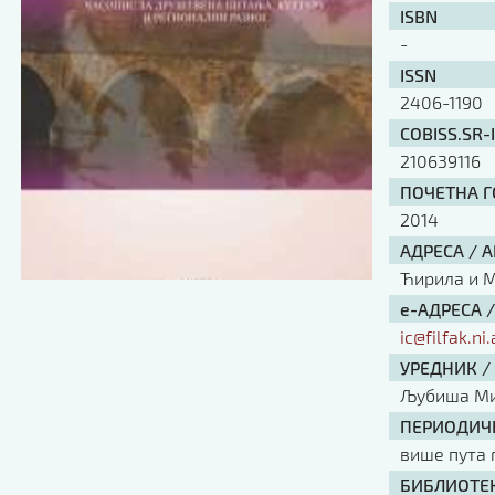
ISBN
-
ISSN
2406-1190
COBISS.SR-
210639116
ПОЧЕТНА ГО
2014
АДРЕСА / 
Ћирила и Ме
е-АДРЕСА 
ic@filfak.ni.
УРЕДНИК /
Љубиша М
ПЕРИОДИЧН
више пута 
БИБЛИОТЕК