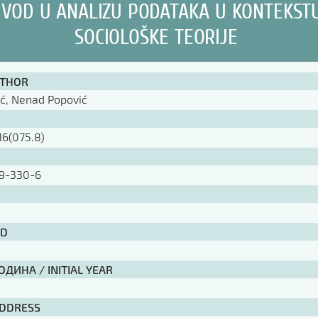
VOD U ANALIZU PODATAKA U KONTEKST
SOCIOLOŠKE TEORIJE
UTHOR
ć, Nenad Popović
16(075.8)
9-330-6
ID
ДИНА / INITIAL YEAR
ADDRESS