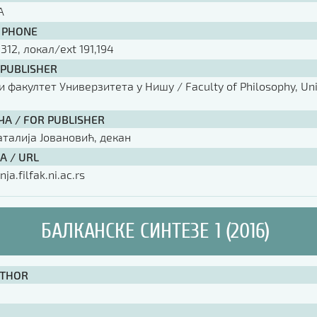
А
 PHONE
 312, локал/ext 191,194
 PUBLISHER
факултет Универзитета у Нишу / Faculty of Philosophy, Univ
ЧА / FOR PUBLISHER
аталија Јовановић, декан
А / URL
nja.filfak.ni.ac.rs
БАЛКАНСКЕ СИНТЕЗЕ 1 (2016)
UTHOR