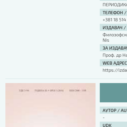
ПЕРИОДИК
ТЕЛЕФОН /
+381 18 514
ИЗДАВАЧ /
Филозофски 
Nis
ЗА ИЗДАВА
Проф. др Н
WEB АДРЕС
https://izda
АУТОР / A
-
UDK