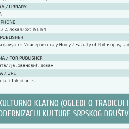
А / LIBRARY
А
 PHONE
 312, локал/ext 191,194
 PUBLISHER
факултет Универзитета у Нишу / Faculty of Philosophy, Univ
ЧА / FOR PUBLISHER
аталија Јовановић, декан
А / URL
nja.filfak.ni.ac.rs
KULTURNO KLATNO (OGLEDI O TRADICIJI I
DERNIZACIJI KULTURE SRPSKOG DRUŠTV