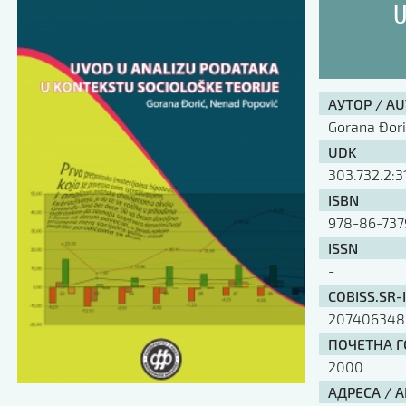
U
АУТОР / A
Gorana Đori
UDK
303.732.2:3
ISBN
978-86-737
ISSN
-
COBISS.SR-
207406348
ПОЧЕТНА ГО
2000
АДРЕСА / 