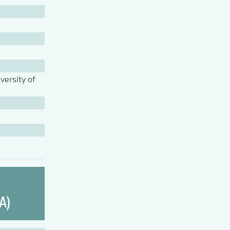
ersity of
A)