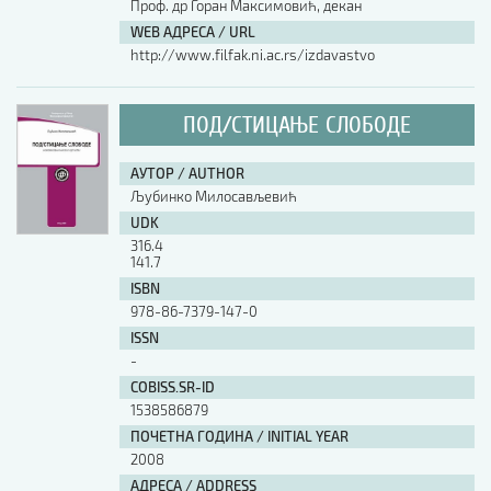
Проф. др Горан Максимовић, декан
WEB АДРЕСА / URL
http://www.filfak.ni.ac.rs/izdavastvo
ПОД/СТИЦАЊЕ СЛОБОДЕ
АУТОР / AUTHOR
Љубинко Милосављевић
UDK
316.4
141.7
ISBN
978-86-7379-147-0
ISSN
-
COBISS.SR-ID
1538586879
ПОЧЕТНА ГОДИНА / INITIAL YEAR
2008
АДРЕСА / ADDRESS