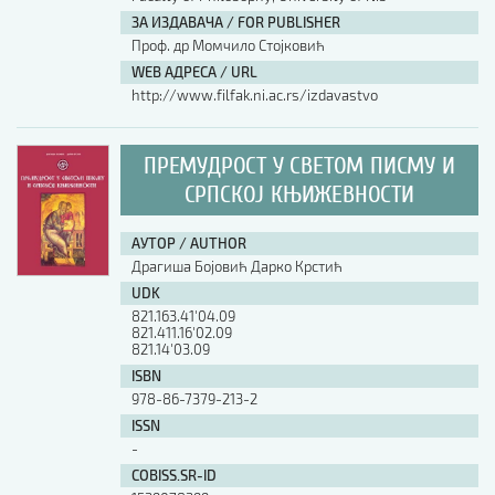
ЗА ИЗДАВАЧА / FOR PUBLISHER
АУТОР / AUTHOR
Проф. др Момчило Стојковић
WEB АДРЕСА / URL
http://www.filfak.ni.ac.rs/izdavastvo
UDK
ПРЕМУДРОСТ У СВЕТОМ ПИСМУ И
ISBN
СРПСКОЈ КЊИЖЕВНОСТИ
АУТОР / AUTHOR
ISSN
Драгиша Бојовић Дарко Крстић
UDK
821.163.41'04.09
COBISS.SR-ID
821.411.16'02.09
821.14'03.09
ISBN
978-86-7379-213-2
DOI
ISSN
-
COBISS.SR-ID