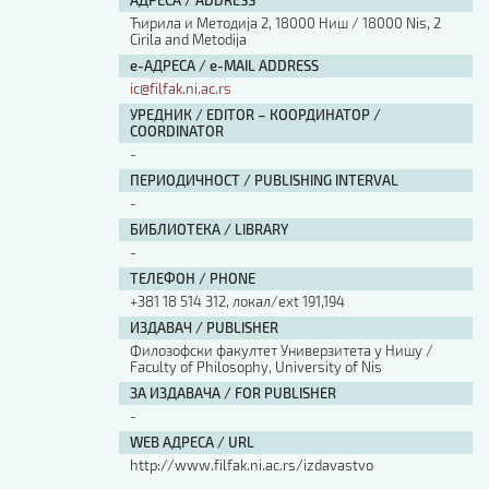
АДРЕСА / ADDRESS
Ћирила и Методија 2, 18000 Ниш / 18000 Nis, 2
Cirila and Metodija
е-АДРЕСА / e-MAIL ADDRESS
ic@filfak.ni.ac.rs
УРЕДНИК / EDITOR – КООРДИНАТОР /
COORDINATOR
-
ПЕРИОДИЧНОСТ / PUBLISHING INTERVAL
-
БИБЛИОТЕКА / LIBRARY
-
ТЕЛЕФОН / PHONE
+381 18 514 312, локал/ext 191,194
ИЗДАВАЧ / PUBLISHER
Филозофски факултет Универзитета у Нишу /
Faculty of Philosophy, University of Nis
ЗА ИЗДАВАЧА / FOR PUBLISHER
-
WEB АДРЕСА / URL
http://www.filfak.ni.ac.rs/izdavastvo