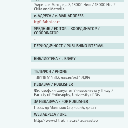
Ћирила и Методија 2, 18000 Ниш / 18000 Nis, 2
Cirila and Metodija
е-АДРЕСА / e-MAIL ADDRESS
ic@filfak.ni.ac.rs
УРЕДНИК / EDITOR – КООРДИНАТОР /
COORDINATOR
-
ПЕРИОДИЧНОСТ / PUBLISHING INTERVAL
-
БИБЛИОТЕКА / LIBRARY
-
ТЕЛЕФОН / PHONE
+381 18 514 312, локал/ext 191,194
ИЗДАВАЧ / PUBLISHER
Филозофски факултет Универзитета у Нишу /
Faculty of Philosophy, University of Nis
ЗА ИЗДАВАЧА / FOR PUBLISHER
Проф. др Момчило Стојковић, декан
WEB АДРЕСА / URL
http://www.filfak.ni.ac.rs/izdavastvo