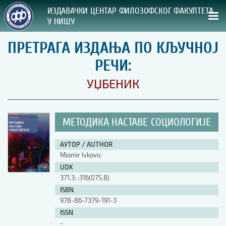
ИЗДАВАЧКИ ЦЕНТАР ФИЛОЗОФСКОГ ФАКУЛТЕТА
У НИШУ
ПРЕТРАГА ИЗДАЊА ПО КЉУЧНОЈ
СВА НАША ИЗДАЊА
РЕЧИ:
ВРСТА ИЗДАЊА:
УЏБЕНИК
ГОДИНА ОБЈАВЉИВАЊА:
МЕТОДИКА НАСТАВЕ СОЦИОЛОГИЈЕ
ПРЕГЛЕД
АУТОР / AUTHOR
УПУТСТВА
Miomir Ivkovic
UDK
УПУТСТВА
371.3: :316(075.8)
Правилник о издавачкој делатности
ISBN
Упутство ауторима
978-86-7379-191-3
Упутство уредницима
ISSN
Изјава о ауторству
-
Изјава о лектури