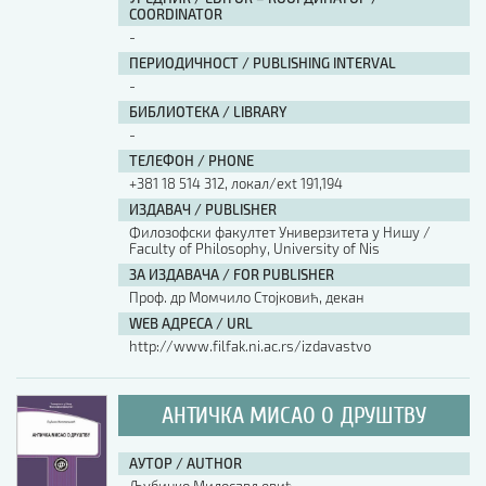
COORDINATOR
-
ПЕРИОДИЧНОСТ / PUBLISHING INTERVAL
-
БИБЛИОТЕКА / LIBRARY
-
ТЕЛЕФОН / PHONE
+381 18 514 312, локал/ext 191,194
ИЗДАВАЧ / PUBLISHER
Филозофски факултет Универзитета у Нишу /
Faculty of Philosophy, University of Nis
ЗА ИЗДАВАЧА / FOR PUBLISHER
Проф. др Момчило Стојковић, декан
WEB АДРЕСА / URL
http://www.filfak.ni.ac.rs/izdavastvo
АНТИЧКА МИСАО О ДРУШТВУ
АУТОР / AUTHOR