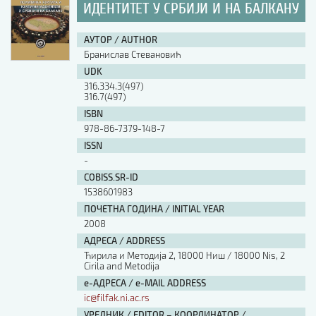
ИДЕНТИТЕТ У СРБИЈИ И НА БАЛКАНУ
АУТОР / AUTHOR
Бранислав Стевановић
UDK
316.334.3(497)
316.7(497)
ISBN
978-86-7379-148-7
ISSN
-
COBISS.SR-ID
1538601983
ПОЧЕТНА ГОДИНА / INITIAL YEAR
2008
АДРЕСА / ADDRESS
Ћирила и Методија 2, 18000 Ниш / 18000 Nis, 2
Cirila and Metodija
е-АДРЕСА / e-MAIL ADDRESS
ic@filfak.ni.ac.rs
УРЕДНИК / EDITOR – КООРДИНАТОР /