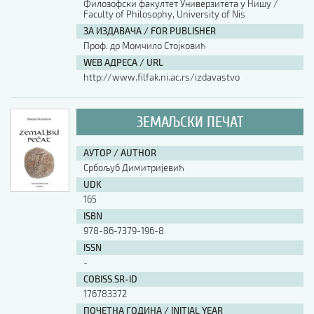
Филозофски факултет Универзитета у Нишу /
Faculty of Philosophy, University of Nis
ЗА ИЗДАВАЧА / FOR PUBLISHER
Проф. др Момчило Стојковић
WEB АДРЕСА / URL
http://www.filfak.ni.ac.rs/izdavastvo
ЗЕМАЉСКИ ПЕЧАТ
АУТОР / AUTHOR
Србољуб Димитријевић
UDK
165
ISBN
978-86-7379-196-8
ISSN
-
COBISS.SR-ID
176783372
ПОЧЕТНА ГОДИНА / INITIAL YEAR