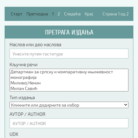
Старт
Претходна
1
2
Следећа
Крај
Страна 1 од 2
ПРЕТРАГА ИЗДАЊА
Наслов или део наслова
Кључне речи
Тип издања
АУТОР / AUTHOR
UDK