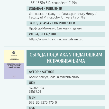
+381 18 514 312, локал/ext 191,194
ИЗДАВАЧ / PUBLISHER
Филозофски факултет Универзитета у Нишу /
Faculty of Philosophy, University of Nis
ЗА ИЗДАВАЧА / FOR PUBLISHER
Проф. др Момчило Стојковић, декан
WEB АДРЕСА / URL
http://www.filfak.ni.ac.rs/izdavastvo
ОБРАДА ПОДАТАКА У ПЕДАГОШКИМ
ИСТРАЖИВАЊИМА
АУТОР / AUTHOR
Борис Кожух, Јелена Максимовић
UDK
37.012:004
311:37.01
ISBN
978-86-7379-176-0
ISSN