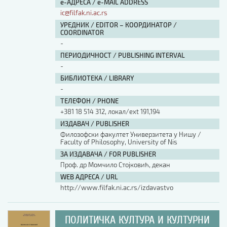
е-АДРЕСА / e-MAIL ADDRESS
ic@filfak.ni.ac.rs
УРЕДНИК / EDITOR – КООРДИНАТОР /
COORDINATOR
-
ПЕРИОДИЧНОСТ / PUBLISHING INTERVAL
-
БИБЛИОТЕКА / LIBRARY
-
ТЕЛЕФОН / PHONE
+381 18 514 312, локал/ext 191,194
ИЗДАВАЧ / PUBLISHER
Филозофски факултет Универзитета у Нишу /
Faculty of Philosophy, University of Nis
ЗА ИЗДАВАЧА / FOR PUBLISHER
Проф. др Момчило Стојковић, декан
WEB АДРЕСА / URL
http://www.filfak.ni.ac.rs/izdavastvo
ПОЛИТИЧКА КУЛТУРА И КУЛТУРНИ