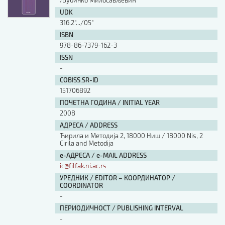
Љубинко Милосављевић
UDK
316.2".../05"
ISBN
978-86-7379-162-3
ISSN
-
COBISS.SR-ID
151706892
ПОЧЕТНА ГОДИНА / INITIAL YEAR
2008
АДРЕСА / ADDRESS
Ћирила и Методија 2, 18000 Ниш / 18000 Nis, 2
Cirila and Metodija
е-АДРЕСА / e-MAIL ADDRESS
ic@filfak.ni.ac.rs
УРЕДНИК / EDITOR – КООРДИНАТОР /
COORDINATOR
-
ПЕРИОДИЧНОСТ / PUBLISHING INTERVAL
-