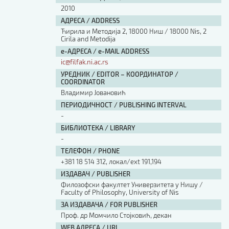
2010
АДРЕСА / ADDRESS
Ћирила и Методија 2, 18000 Ниш / 18000 Nis, 2
Cirila and Metodija
е-АДРЕСА / e-MAIL ADDRESS
ic@filfak.ni.ac.rs
УРЕДНИК / EDITOR – КООРДИНАТОР /
COORDINATOR
Владимир Јовановић
ПЕРИОДИЧНОСТ / PUBLISHING INTERVAL
-
БИБЛИОТЕКА / LIBRARY
-
ТЕЛЕФОН / PHONE
+381 18 514 312, локал/ext 191,194
ИЗДАВАЧ / PUBLISHER
Филозофски факултет Универзитета у Нишу /
Faculty of Philosophy, University of Nis
ЗА ИЗДАВАЧА / FOR PUBLISHER
Проф. др Момчило Стојковић, декан
WEB АДРЕСА / URL