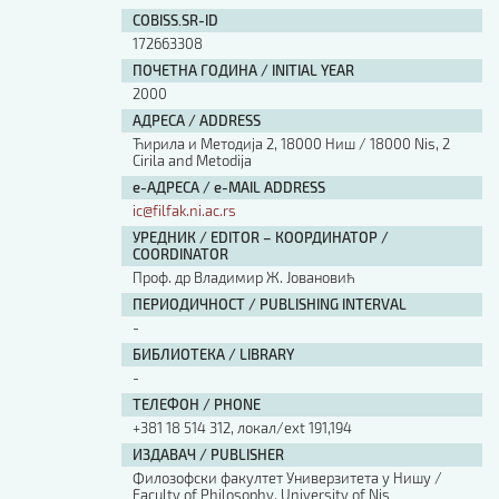
Изјава о коришћењу ауторског дела
COBISS.SR-ID
Упутство за бирање лиценце
172663308
Уговор са аутором
ПОЧЕТНА ГОДИНА / INITIAL YEAR
Логотипи
2000
Шаблон прве стране и импресума [B5, ћир]
АДРЕСА / ADDRESS
Шаблон прве стране и импресума [B5, лат]
Ћирила и Методија 2, 18000 Ниш / 18000 Nis, 2
Шаблон прве стране и импресума [B5, енг]
Cirila and Metodija
е-АДРЕСА / e-MAIL ADDRESS
Етички кодекс
ic@filfak.ni.ac.rs
УРЕДНИК / EDITOR – КООРДИНАТОР /
ПРЕТРАГА ИЗДАЊА
COORDINATOR
Проф. др Владимир Ж. Јовановић
Наслов или део наслова
ПЕРИОДИЧНОСТ / PUBLISHING INTERVAL
-
БИБЛИОТЕКА / LIBRARY
Кључне речи
-
ТЕЛЕФОН / PHONE
+381 18 514 312, локал/ext 191,194
ИЗДАВАЧ / PUBLISHER
Филозофски факултет Универзитета у Нишу /
Тип издања
Faculty of Philosophy, University of Nis