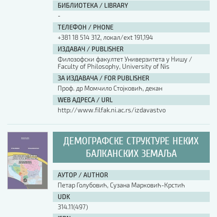
БИБЛИОТЕКА / LIBRARY
-
ТЕЛЕФОН / PHONE
+381 18 514 312, локал/ext 191,194
ИЗДАВАЧ / PUBLISHER
Филозофски факултет Универзитета у Нишу /
Faculty of Philosophy, University of Nis
ЗА ИЗДАВАЧА / FOR PUBLISHER
Проф. др Момчило Стојковић, декан
WEB АДРЕСА / URL
http://www.filfak.ni.ac.rs/izdavastvo
ДЕМОГРАФСКЕ СТРУКТУРЕ НЕКИХ
БАЛКАНСКИХ ЗЕМАЉА
АУТОР / AUTHOR
Петар Голубовић, Сузана Марковић-Крстић
UDK
314.11(497)