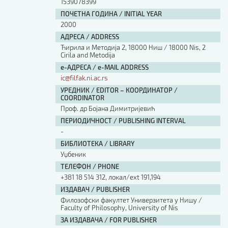
1539078399
ПОЧЕТНА ГОДИНА / INITIAL YEAR
2000
АДРЕСА / ADDRESS
Ћирила и Методија 2, 18000 Ниш / 18000 Nis, 2
Cirila and Metodija
е-АДРЕСА / e-MAIL ADDRESS
ic@filfak.ni.ac.rs
УРЕДНИК / EDITOR – КООРДИНАТОР /
COORDINATOR
Проф. др Бојана Димитријевић
ПЕРИОДИЧНОСТ / PUBLISHING INTERVAL
-
БИБЛИОТЕКА / LIBRARY
Уџбеник
ТЕЛЕФОН / PHONE
+381 18 514 312, локал/ext 191,194
ИЗДАВАЧ / PUBLISHER
Филозофски факултет Универзитета у Нишу /
Faculty of Philosophy, University of Nis
ЗА ИЗДАВАЧА / FOR PUBLISHER