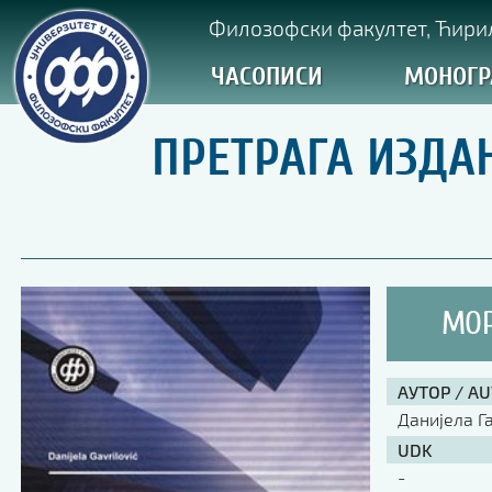
Филозофски факултет, Ћирил
ЧАСОПИСИ
МОНОГР
ПРЕТРАГА ИЗДА
МОР
АУТОР / A
Данијела Г
UDK
-