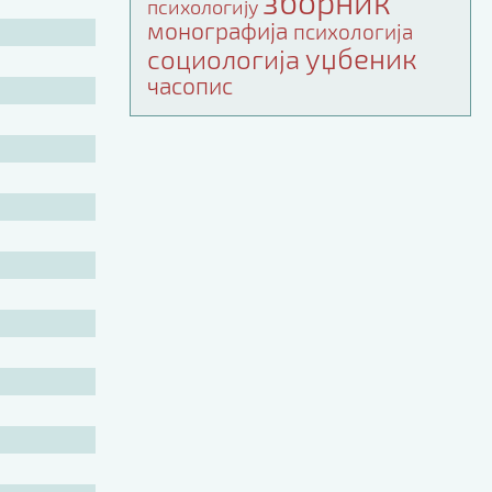
зборник
психологију
монографија
психологија
уџбеник
социологија
часопис