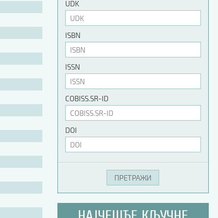
UDK
ISBN
ISSN
COBISS.SR-ID
DOI
НАЈЧЕШЋЕ КЉУЧНЕ