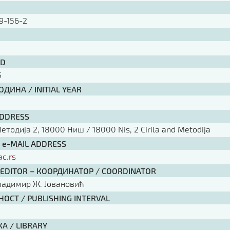
9-156-2
ID
5
ДИНА / INITIAL YEAR
ADDRESS
тодија 2, 18000 Ниш / 18000 Nis, 2 Cirila and Metodija
/ e-MAIL ADDRESS
ac.rs
 EDITOR – КООРДИНАТОР / COORDINATOR
ладимир Ж. Јовановић
ОСТ / PUBLISHING INTERVAL
А / LIBRARY