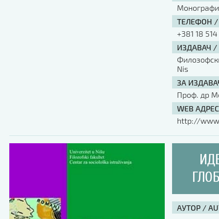
Монографи
ТЕЛЕФОН /
+381 18 514
ИЗДАВАЧ /
Филозофски 
Nis
ЗА ИЗДАВА
Проф. др М
WEB АДРЕС
http://www.
ИД
ГЛО
АУТОР / A