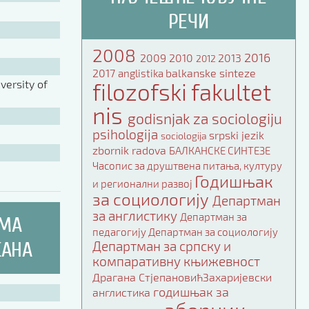
РЕЧИ
2008
2016
2009
2010
2013
2012
2017
balkanske sinteze
anglistika
ersity of
filozofski fakultet
nis
godisnjak za sociologiju
psihologija
srpski jezik
sociologija
zbornik radova
БАЛКАНСКЕ СИНТЕЗЕ
Часопис за друштвена питања, културу
Годишњак
и регионални развој
за социологију
Департман
за англистику
Департман за
ИМА
педагогију
Департман за социологију
КАНА
Департман за српску и
компаративну књижевност
Драгана СтјепановићЗахаријевски
годишњак за
англистика