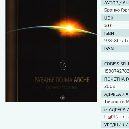
АУТОР / A
Бранко Гор
UDK
1(38)
ISBN
978-86-737
ISSN
-
COBISS.SR-
153874278
ПОЧЕТНА ГО
2008
АДРЕСА / 
Ћирила и Ме
е-АДРЕСА 
ic@filfak.ni.
УРЕДНИК /