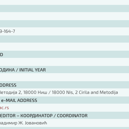
9-164-7
ID
ДИНА / INITIAL YEAR
ADDRESS
тодија 2, 18000 Ниш / 18000 Nis, 2 Cirila and Metodija
/ e-MAIL ADDRESS
ac.rs
 EDITOR – КООРДИНАТОР / COORDINATOR
ладимир Ж. Јовановић