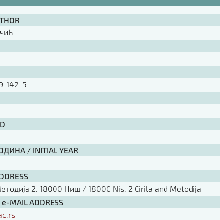
UTHOR
ичић
9-142-5
ID
ДИНА / INITIAL YEAR
ADDRESS
тодија 2, 18000 Ниш / 18000 Nis, 2 Cirila and Metodija
/ e-MAIL ADDRESS
ac.rs