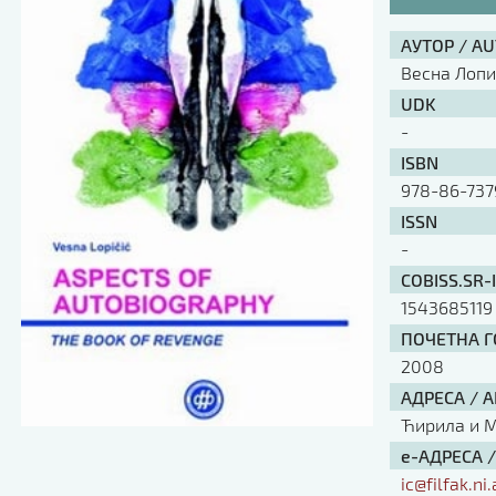
АУТОР / A
Весна Лоп
UDK
-
ISBN
978-86-737
ISSN
-
COBISS.SR-
1543685119
ПОЧЕТНА ГО
2008
АДРЕСА / 
Ћирила и Ме
е-АДРЕСА 
ic@filfak.ni.