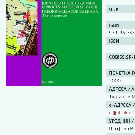
-
UDK
-
ISBN
978-86-737
ISSN
-
COBISS.SR-
-
ПОЧЕТНА ГО
2000
АДРЕСА / 
Ћирила и Ме
е-АДРЕСА 
ic@filfak.ni.
УРЕДНИК /
Проф. др В