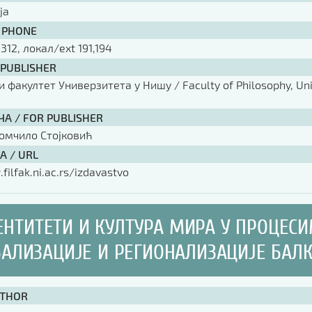
ја
 PHONE
 312, локал/ext 191,194
 PUBLISHER
факултет Универзитета у Нишу / Faculty of Philosophy, Univ
ЧА / FOR PUBLISHER
омчило Стојковић
А / URL
filfak.ni.ac.rs/izdavastvo
ЕНТИТЕТИ И КУЛТУРА МИРА У ПРОЦЕС
БАЛИЗАЦИЈЕ И РЕГИОНАЛИЗАЦИЈЕ БАЛ
UTHOR