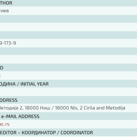
UTHOR
гиев
9-173-9
ID
3
ДИНА / INITIAL YEAR
ADDRESS
тодија 2, 18000 Ниш / 18000 Nis, 2 Cirila and Metodija
/ e-MAIL ADDRESS
ac.rs
 EDITOR – КООРДИНАТОР / COORDINATOR