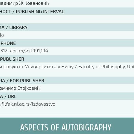
ладимир Ж. Јовановић
ОСТ / PUBLISHING INTERVAL
А / LIBRARY
ја
 PHONE
 312, локал/ext 191,194
 PUBLISHER
факултет Универзитета у Нишу / Faculty of Philosophy, Univ
ЧА / FOR PUBLISHER
омчило Стојковић
А / URL
filfak.ni.ac.rs/izdavastvo
ASPECTS OF AUTOBIGRAPHY