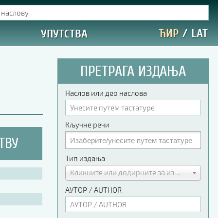
ЋИР
/
LAT
УПУТСТВА
ПРЕТРАГА ИЗДАЊА
Наслов или део наслова
Кључне речи
ТВУ
Тип издања
Кликните или додирните за избор
АУТОР / AUTHOR