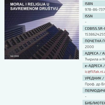
ISBN
978-86-737
ISSN
-
COBISS.SR-
153862425
ПОЧЕТНА ГО
2000
АДРЕСА / 
Ћирила и Ме
е-АДРЕСА 
ic@filfak.ni.
УРЕДНИК /
Проф. др В
ПЕРИОДИЧН
-
БИБЛИОТЕК