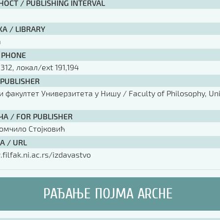
ОСТ / PUBLISHING INTERVAL
А / LIBRARY
a
 PHONE
 312, локал/ext 191,194
 PUBLISHER
факултет Универзитета у Нишу / Faculty of Philosophy, Univ
ЧА / FOR PUBLISHER
омчило Стојковић
А / URL
filfak.ni.ac.rs/izdavastvo
РАЂАЊЕ ПОЈМА ARCHE