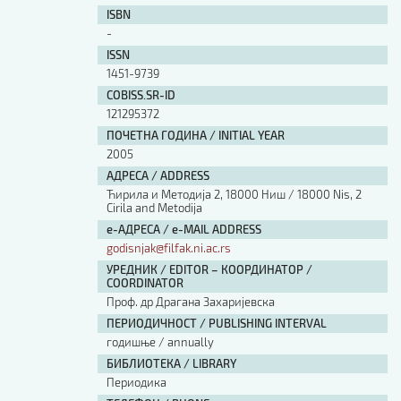
ISBN
-
ISSN
1451-9739
COBISS.SR-ID
121295372
ПОЧЕТНА ГОДИНА / INITIAL YEAR
2005
АДРЕСА / ADDRESS
Ћирила и Методија 2, 18000 Ниш / 18000 Nis, 2
Cirila and Metodija
е-АДРЕСА / e-MAIL ADDRESS
godisnjak@filfak.ni.ac.rs
УРЕДНИК / EDITOR – КООРДИНАТОР /
COORDINATOR
Проф. др Драгана Захаријевска
ПЕРИОДИЧНОСТ / PUBLISHING INTERVAL
годишње / annually
БИБЛИОТЕКА / LIBRARY
Периодика