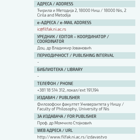
АДРЕСА / ADDRESS
Ћирила и Методија 2, 18000 Ниш / 18000 Nis, 2
Cirila and Metodija
е-АДРЕСА / e-MAIL ADDRESS
ic@filfak.ni.ac.rs
УРЕДНИК / EDITOR – КООРДИНАТОР /
COORDINATOR
Доц. др Владимир Јовановић
ПЕРИОДИЧНОСТ / PUBLISHING INTERVAL
-
БИБЛИОТЕКА / LIBRARY
-
ТЕЛЕФОН / PHONE
+381 18 514 312, локал/ext 191,194
ИЗДАВАЧ / PUBLISHER
Филозофски факултет Универзитета у Нишу /
Faculty of Philosophy, University of Nis
ЗА ИЗДАВАЧА / FOR PUBLISHER
Проф. др Момчило Стојковић
WEB АДРЕСА / URL
http://www.filfak.ni.ac.rs/izdavastvo