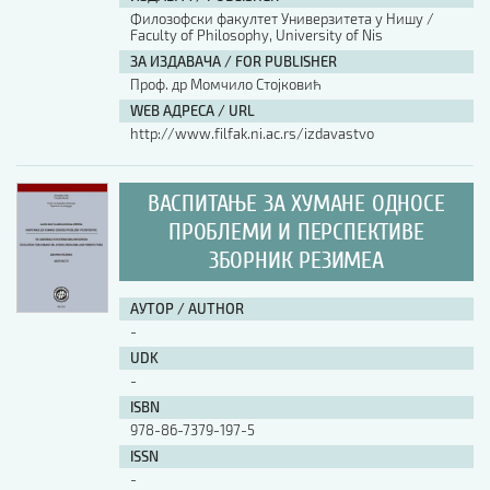
Филозофски факултет Универзитета у Нишу /
Faculty of Philosophy, University of Nis
АУТОР / AUTHOR
ЗА ИЗДАВАЧА / FOR PUBLISHER
Проф. др Момчило Стојковић
WEB АДРЕСА / URL
UDK
http://www.filfak.ni.ac.rs/izdavastvo
ISBN
ВАСПИТАЊЕ ЗА ХУМАНЕ ОДНОСЕ
ПРОБЛЕМИ И ПЕРСПЕКТИВЕ
ЗБОРНИК РЕЗИМЕА
ISSN
АУТОР / AUTHOR
COBISS.SR-ID
-
UDK
-
DOI
ISBN
978-86-7379-197-5
ISSN
-