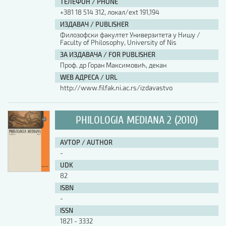
ТЕЛЕФОН / PHONE
+381 18 514 312, локал/ext 191,194
ИЗДАВАЧ / PUBLISHER
Филозофски факултет Универзитета у Нишу /
Faculty of Philosophy, University of Nis
ЗА ИЗДАВАЧА / FOR PUBLISHER
Проф. др Горан Максимовић, декан
WEB АДРЕСА / URL
http://www.filfak.ni.ac.rs/izdavastvo
PHILOLOGIA MEDIANA 2 (2010)
АУТОР / AUTHOR
-
UDK
82
ISBN
-
ISSN
1821 - 3332