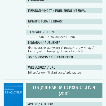
COORDINATOR
-
ПЕРИОДИЧНОСТ / PUBLISHING INTERVAL
-
БИБЛИОТЕКА / LIBRARY
-
ТЕЛЕФОН / PHONE
+381 18 514 312, локал/ext 191,194
ИЗДАВАЧ / PUBLISHER
Филозофски факултет Универзитета у Нишу /
Faculty of Philosophy, University of Nis
ЗА ИЗДАВАЧА / FOR PUBLISHER
-
WEB АДРЕСА / URL
http://www.filfak.ni.ac.rs/izdavastvo
ГОДИШЊАК ЗА ПСИХОЛОГИЈУ 9
(2010)
АУТОР / AUTHOR