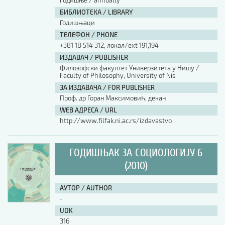
годишње / annually
БИБЛИОТЕКА / LIBRARY
Годишњаци
ТЕЛЕФОН / PHONE
+381 18 514 312, локал/ext 191,194
ИЗДАВАЧ / PUBLISHER
Филозофски факултет Универзитета у Нишу /
Faculty of Philosophy, University of Nis
ЗА ИЗДАВАЧА / FOR PUBLISHER
Проф. др Горан Максимовић, декан
WEB АДРЕСА / URL
http://www.filfak.ni.ac.rs/izdavastvo
ГОДИШЊАК ЗА СОЦИОЛОГИЈУ 6
(2010)
АУТОР / AUTHOR
-
UDK
316