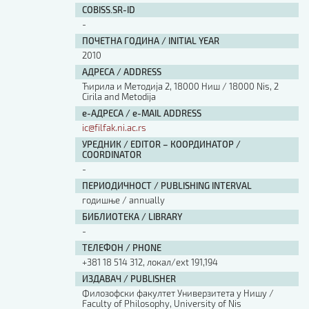
COBISS.SR-ID
-
ПОЧЕТНА ГОДИНА / INITIAL YEAR
2010
АДРЕСА / ADDRESS
Ћирила и Методија 2, 18000 Ниш / 18000 Nis, 2
Cirila and Metodija
е-АДРЕСА / e-MAIL ADDRESS
ic@filfak.ni.ac.rs
УРЕДНИК / EDITOR – КООРДИНАТОР /
COORDINATOR
-
ПЕРИОДИЧНОСТ / PUBLISHING INTERVAL
годишње / annually
БИБЛИОТЕКА / LIBRARY
-
ТЕЛЕФОН / PHONE
+381 18 514 312, локал/ext 191,194
ИЗДАВАЧ / PUBLISHER
Филозофски факултет Универзитета у Нишу /
Faculty of Philosophy, University of Nis