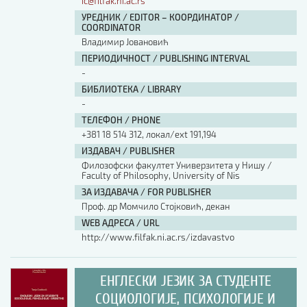
ic@filfak.ni.ac.rs
УРЕДНИК / EDITOR – КООРДИНАТОР /
COORDINATOR
Владимир Јовановић
ПЕРИОДИЧНОСТ / PUBLISHING INTERVAL
-
БИБЛИОТЕКА / LIBRARY
-
ТЕЛЕФОН / PHONE
+381 18 514 312, локал/ext 191,194
ИЗДАВАЧ / PUBLISHER
Филозофски факултет Универзитета у Нишу /
Faculty of Philosophy, University of Nis
ЗА ИЗДАВАЧА / FOR PUBLISHER
Проф. др Момчило Стојковић, декан
WEB АДРЕСА / URL
http://www.filfak.ni.ac.rs/izdavastvo
ЕНГЛЕСКИ ЈЕЗИК ЗА СТУДЕНТЕ
СОЦИОЛОГИЈЕ, ПСИХОЛОГИЈЕ И