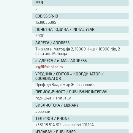
ISSN
Изјава о коришћењу ауторског дела
-
Упутство за бирање лиценце
Уговор са аутором
COBISS.SR-ID
1539056895
Логотипи
ПОЧЕТНА ГОДИНА / INITIAL YEAR
Шаблон прве стране и импресума [B5, ћир]
2000
Шаблон прве стране и импресума [B5, лат]
Шаблон прве стране и импресума [B5, енг]
АДРЕСА / ADDRESS
Ћирила и Методија 2, 18000 Ниш / 18000 Nis, 2
Етички кодекс
Cirila and Metodija
е-АДРЕСА / e-MAIL ADDRESS
ПРЕТРАГА ИЗДАЊА
ic@filfak.ni.ac.rs
УРЕДНИК / EDITOR – КООРДИНАТОР /
Наслов или део наслова
COORDINATOR
Проф. др Владимир Ж. Јовановић
ПЕРИОДИЧНОСТ / PUBLISHING INTERVAL
Кључне речи
годишње / annually
БИБЛИОТЕКА / LIBRARY
Зборник
ТЕЛЕФОН / PHONE
+381 18 514 312, локал/ext 191,194
Тип издања
ИЗДАВАЧ / PUBLISHER