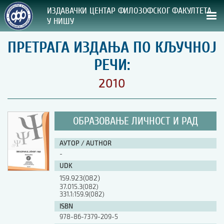
ИЗДАВАЧКИ ЦЕНТАР ФИЛОЗОФСКОГ ФАКУЛТЕТА
У НИШУ
ПРЕТРАГА ИЗДАЊА ПО КЉУЧНОЈ
СВА НАША ИЗДАЊА
РЕЧИ:
ВРСТА ИЗДАЊА:
2010
ГОДИНА ОБЈАВЉИВАЊА:
ОБРАЗОВАЊЕ ЛИЧНОСТ И РАД
ПРЕГЛЕД
АУТОР / AUTHOR
УПУТСТВА
-
UDK
УПУТСТВА
159.923(082)
Правилник о издавачкој делатности
37.015.3(082)
331.1:159.9(082)
Упутство ауторима
Упутство уредницима
ISBN
Изјава о ауторству
978-86-7379-209-5
Изјава о лектури