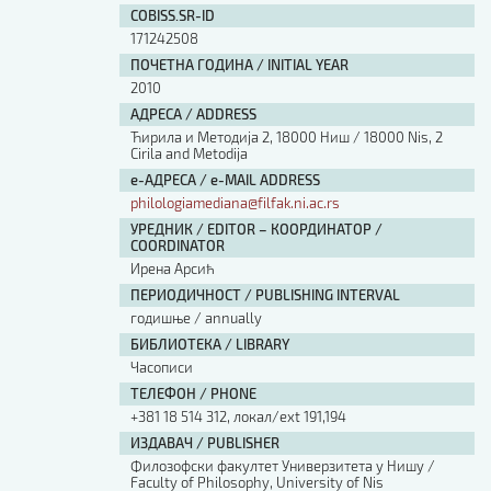
COBISS.SR-ID
171242508
ПОЧЕТНА ГОДИНА / INITIAL YEAR
2010
АДРЕСА / ADDRESS
Ћирила и Методија 2, 18000 Ниш / 18000 Nis, 2
Cirila and Metodija
е-АДРЕСА / e-MAIL ADDRESS
philologiamediana@filfak.ni.ac.rs
УРЕДНИК / EDITOR – КООРДИНАТОР /
COORDINATOR
Ирена Арсић
ПЕРИОДИЧНОСТ / PUBLISHING INTERVAL
годишње / annually
БИБЛИОТЕКА / LIBRARY
Часописи
ТЕЛЕФОН / PHONE
+381 18 514 312, локал/ext 191,194
ИЗДАВАЧ / PUBLISHER
Филозофски факултет Универзитета у Нишу /
Faculty of Philosophy, University of Nis