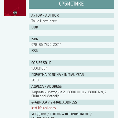
СРБИСТИКЕ
АУТОР / AUTHOR
Тања Цветковић
UDK
-
ISBN
978-86-7379-207-1
ISSN
-
COBISS.SR-ID
180131084
ПОЧЕТНА ГОДИНА / INITIAL YEAR
2010
АДРЕСА / ADDRESS
Ћирила и Методија 2, 18000 Ниш / 18000 Nis, 2
Cirila and Metodija
е-АДРЕСА / e-MAIL ADDRESS
ic@filfak.ni.ac.rs
УРЕДНИК / EDITOR – КООРДИНАТОР /