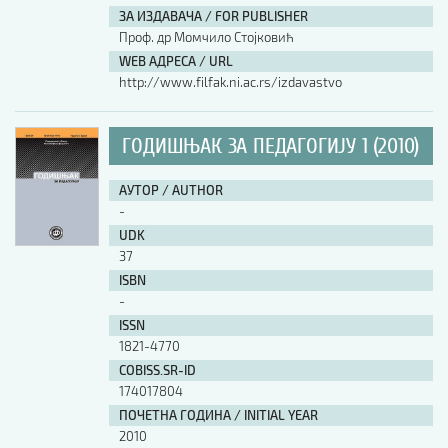
ЗА ИЗДАВАЧА / FOR PUBLISHER
Проф. др Момчило Стојковић
WEB АДРЕСА / URL
http://www.filfak.ni.ac.rs/izdavastvo
ГОДИШЊАК ЗА ПЕДАГОГИЈУ 1 (2010)
АУТОР / AUTHOR
-
UDK
37
ISBN
-
ISSN
1821-4770
COBISS.SR-ID
174017804
ПОЧЕТНА ГОДИНА / INITIAL YEAR
2010