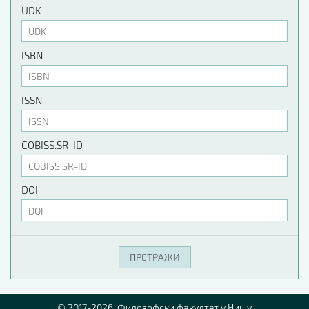
UDK
ISBN
ISSN
COBISS.SR-ID
DOI
© 2017-2026. Филозофски факултет у Нишу