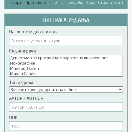
Старт
Претходна
1
2
3
Следећа
Крај
Страна 1 од 3
ПРЕТРАГА ИЗДАЊА
Наслов или део наслова
Кључне речи
Тип издања
АУТОР / AUTHOR
UDK