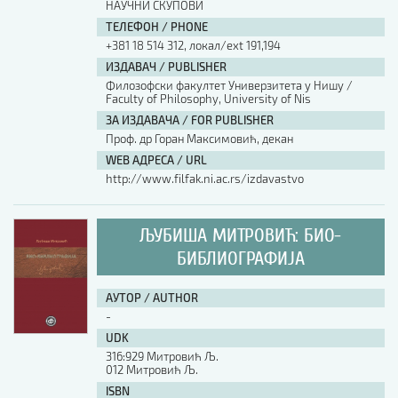
НАУЧНИ СКУПОВИ
ТЕЛЕФОН / PHONE
+381 18 514 312, локал/ext 191,194
ИЗДАВАЧ / PUBLISHER
Филозофски факултет Универзитета у Нишу /
Faculty of Philosophy, University of Nis
ЗА ИЗДАВАЧА / FOR PUBLISHER
Проф. др Горан Максимовић, декан
WEB АДРЕСА / URL
http://www.filfak.ni.ac.rs/izdavastvo
ЉУБИША МИТРОВИЋ: БИО-
БИБЛИОГРАФИЈА
АУТОР / AUTHOR
-
UDK
316:929 Митровић Љ.
012 Митровић Љ.
ISBN