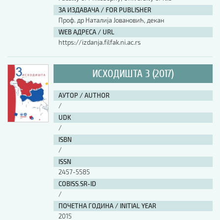
ЗА ИЗДАВАЧА / FOR PUBLISHER
АУТОР / AUTHOR
Проф. др Наталија Јовановић, декан
WEB АДРЕСА / URL
https://izdanja.filfak.ni.ac.rs
UDK
ИСХОДИШТА 3 (2017)
ISBN
АУТОР / AUTHOR
/
ISSN
UDK
/
ISBN
COBISS.SR-ID
/
ISSN
2457-5585
DOI
COBISS.SR-ID
/
ПОЧЕТНА ГОДИНА / INITIAL YEAR
2015