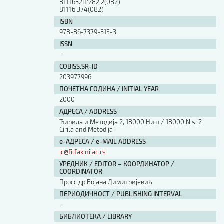
811.163.41'282.2(082)
811.16'374(082)
ISBN
978-86-7379-315-3
ISSN
-
COBISS.SR-ID
203977996
ПОЧЕТНА ГОДИНА / INITIAL YEAR
2000
АДРЕСА / ADDRESS
Ћирила и Методија 2, 18000 Ниш / 18000 Nis, 2
Cirila and Metodija
е-АДРЕСА / e-MAIL ADDRESS
ic@filfak.ni.ac.rs
УРЕДНИК / EDITOR – КООРДИНАТОР /
COORDINATOR
Проф. др Бојана Димитријевић
ПЕРИОДИЧНОСТ / PUBLISHING INTERVAL
-
БИБЛИОТЕКА / LIBRARY