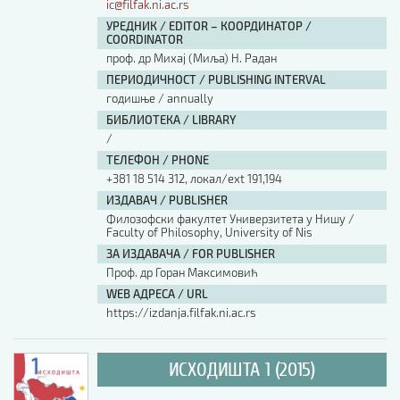
ic@filfak.ni.ac.rs
УРЕДНИК / EDITOR – КООРДИНАТОР /
COORDINATOR
проф. др Михај (Миља) Н. Радан
ПЕРИОДИЧНОСТ / PUBLISHING INTERVAL
годишње / annually
БИБЛИОТЕКА / LIBRARY
/
ТЕЛЕФОН / PHONE
+381 18 514 312, локал/ext 191,194
ИЗДАВАЧ / PUBLISHER
Филозофски факултет Универзитета у Нишу /
Faculty of Philosophy, University of Nis
ЗА ИЗДАВАЧА / FOR PUBLISHER
Проф. др Горан Максимовић
WEB АДРЕСА / URL
https://izdanja.filfak.ni.ac.rs
ИСХОДИШТА 1 (2015)