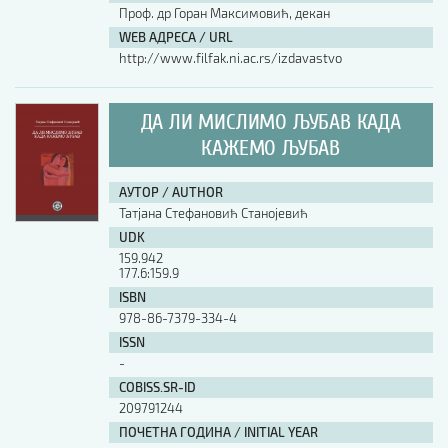
Проф. др Горан Максимовић, декан
WEB АДРЕСА / URL
http://www.filfak.ni.ac.rs/izdavastvo
ДА ЛИ МИСЛИМО ЉУБАВ КАДА
КАЖЕМО ЉУБАВ
АУТОР / AUTHOR
Татјана Стефановић Станојевић
UDK
159.942
177.6:159.9
ISBN
978-86-7379-334-4
ISSN
-
COBISS.SR-ID
209791244
ПОЧЕТНА ГОДИНА / INITIAL YEAR