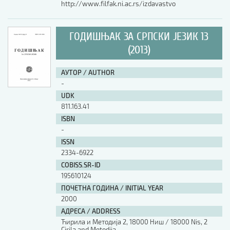
http://www.filfak.ni.ac.rs/izdavastvo
ГОДИШЊАК ЗА СРПСКИ ЈЕЗИК 13
(2013)
АУТОР / AUTHOR
-
UDK
811.163.41
ISBN
-
ISSN
2334-6922
COBISS.SR-ID
195610124
ПОЧЕТНА ГОДИНА / INITIAL YEAR
2000
АДРЕСА / ADDRESS
Ћирила и Методија 2, 18000 Ниш / 18000 Nis, 2
Cirila and Metodija