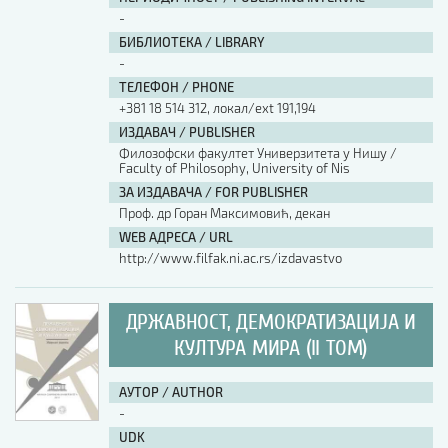
-
БИБЛИОТЕКА / LIBRARY
-
ТЕЛЕФОН / PHONE
+381 18 514 312, локал/ext 191,194
ИЗДАВАЧ / PUBLISHER
Филозофски факултет Универзитета у Нишу /
Faculty of Philosophy, University of Nis
ЗА ИЗДАВАЧА / FOR PUBLISHER
Проф. др Горан Максимовић, декан
WEB АДРЕСА / URL
http://www.filfak.ni.ac.rs/izdavastvo
ДРЖАВНОСТ, ДЕМОКРАТИЗАЦИЈА И
КУЛТУРА МИРА (II ТОМ)
АУТОР / AUTHOR
-
UDK