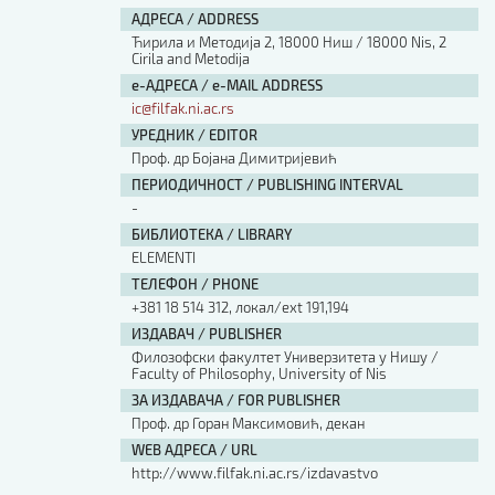
АДРЕСА / ADDRESS
Ћирила и Методија 2, 18000 Ниш / 18000 Nis, 2
Cirila and Metodija
е-АДРЕСА / e-MAIL ADDRESS
ic@filfak.ni.ac.rs
УРЕДНИК / EDITOR
Проф. др Бојана Димитријевић
ПЕРИОДИЧНОСТ / PUBLISHING INTERVAL
-
БИБЛИОТЕКА / LIBRARY
ELEMENTI
ТЕЛЕФОН / PHONE
+381 18 514 312, локал/ext 191,194
ИЗДАВАЧ / PUBLISHER
Филозофски факултет Универзитета у Нишу /
Faculty of Philosophy, University of Nis
ЗА ИЗДАВАЧА / FOR PUBLISHER
Проф. др Горан Максимовић, декан
WEB АДРЕСА / URL
http://www.filfak.ni.ac.rs/izdavastvo