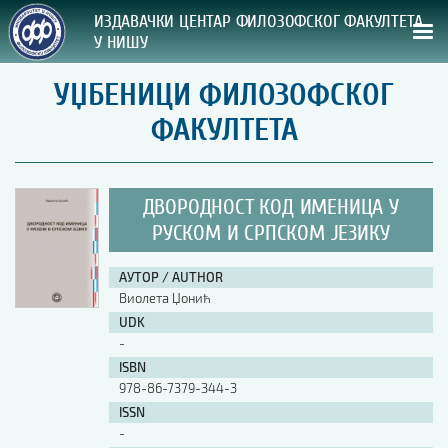
ИЗДАВАЧКИ ЦЕНТАР ФИЛОЗОФСКОГ ФАКУЛТЕТА
У НИШУ
УЏБЕНИЦИ ФИЛОЗОФСКОГ
СВА НАША ИЗДАЊА
ФАКУЛТЕТА
ВРСТА ИЗДАЊА:
ГОДИНА ОБЈАВЉИВАЊА:
ДВОРОДНОСТ КОД ИМЕНИЦА У
РУСКОМ И СРПСКОМ ЈЕЗИКУ
ПРЕГЛЕД
АУТОР / AUTHOR
УПУТСТВА
Виолета Џонић
UDK
УПУТСТВА
-
Правилник о издавачкој делатности
ISBN
978-86-7379-344-3
Упутство ауторима
Упутство уредницима
ISSN
Изјава о ауторству
-
Изјава о лектури