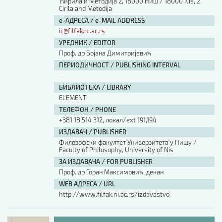
Ћирила и Методија 2, 18000 Ниш / 18000 Nis, 2
Cirila and Metodija
е-АДРЕСА / e-MAIL ADDRESS
ic@filfak.ni.ac.rs
УРЕДНИК / EDITOR
Проф. др Бојана Димитријевић
ПЕРИОДИЧНОСТ / PUBLISHING INTERVAL
-
БИБЛИОТЕКА / LIBRARY
ELEMENTI
ТЕЛЕФОН / PHONE
+381 18 514 312, локал/ext 191,194
ИЗДАВАЧ / PUBLISHER
Филозофски факултет Универзитета у Нишу /
Faculty of Philosophy, University of Nis
ЗА ИЗДАВАЧА / FOR PUBLISHER
Проф. др Горан Максимовић, декан
WEB АДРЕСА / URL
http://www.filfak.ni.ac.rs/izdavastvo