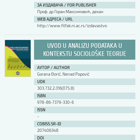
ЗА ИЗДАВАЧА / FOR PUBLISHER
Проф. др Горан Максимовић, декан
WEB АДРЕСА / URL
http://www.filfak.ni.ac.rs/izdavastvo
UVOD U ANALIZU PODATAKA U
KONTEKSTU SOCIOLOŠKE TEORIJE
АУТОР / AUTHOR
Gorana Đorić, Nenad Popović
UDK
303.732.2:316(075.8)
ISBN
978-86-7379-330-6
ISSN
-
COBISS.SR-ID
207406348
DOI