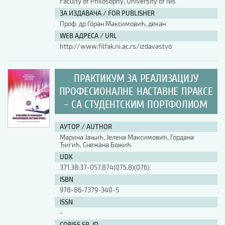
Faculty of Philosophy, University of Nis
ЗА ИЗДАВАЧА / FOR PUBLISHER
АУТОР / AUTHOR
Проф. др Горан Максимовић, декан
WEB АДРЕСА / URL
http://www.filfak.ni.ac.rs/izdavastvo
UDK
ПРАКТИКУМ ЗА РЕАЛИЗАЦИЈУ
ISBN
ПРОФЕСИОНАЛНЕ НАСТАВНЕ ПРАКСЕ
- СА СТУДЕНТСКИМ ПОРТФОЛИОМ
ISSN
АУТОР / AUTHOR
Марина Јањић, Јелена Максимовић, Гордана
Ђигић, Снежана Божић
COBISS.SR-ID
UDK
371.38:37-057.874(075.8)(076)
ISBN
DOI
978-86-7379-340-5
ISSN
-
COBISS.SR-ID