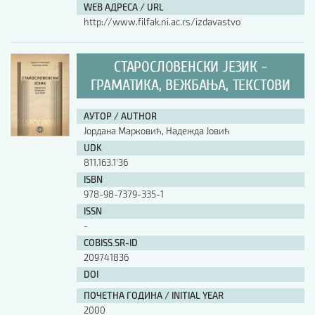
WEB АДРЕСА / URL
http://www.filfak.ni.ac.rs/izdavastvo
СТАРОСЛОВЕНСКИ ЈЕЗИК -
ГРАМАТИКА, ВЕЖБАЊА, ТЕКСТОВИ
АУТОР / AUTHOR
Јордана Марковић, Надежда Јовић
UDK
811.163.1'36
ISBN
978-98-7379-335-1
ISSN
-
COBISS.SR-ID
209741836
DOI
ПОЧЕТНА ГОДИНА / INITIAL YEAR
2000