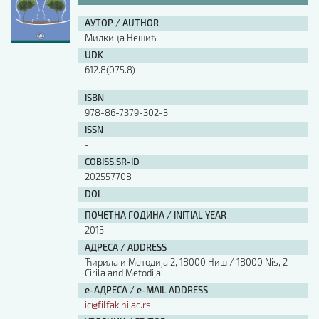
АУТОР / AUTHOR
Милкица Нешић
UDK
612.8(075.8)
ISBN
978-86-7379-302-3
ISSN
-
COBISS.SR-ID
202557708
DOI
ПОЧЕТНА ГОДИНА / INITIAL YEAR
2013
АДРЕСА / ADDRESS
Ћирила и Методија 2, 18000 Ниш / 18000 Nis, 2
Cirila and Metodija
е-АДРЕСА / e-MAIL ADDRESS
ic@filfak.ni.ac.rs