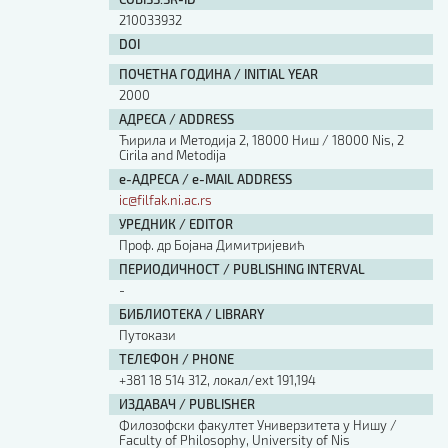
210033932
DOI
ПОЧЕТНА ГОДИНА / INITIAL YEAR
2000
АДРЕСА / ADDRESS
Ћирила и Методија 2, 18000 Ниш / 18000 Nis, 2
Cirila and Metodija
е-АДРЕСА / e-MAIL ADDRESS
ic@filfak.ni.ac.rs
УРЕДНИК / EDITOR
Проф. др Бојана Димитријевић
ПЕРИОДИЧНОСТ / PUBLISHING INTERVAL
-
БИБЛИОТЕКА / LIBRARY
Путокази
ТЕЛЕФОН / PHONE
+381 18 514 312, локал/ext 191,194
ИЗДАВАЧ / PUBLISHER
Филозофски факултет Универзитета у Нишу /
Faculty of Philosophy, University of Nis