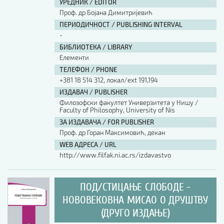
УРЕДНИК / EDITOR
Проф. др Бојана Димитријевић
ПЕРИОДИЧНОСТ / PUBLISHING INTERVAL
-
БИБЛИОТЕКА / LIBRARY
Елементи
ТЕЛЕФОН / PHONE
+381 18 514 312, локал/ext 191,194
ИЗДАВАЧ / PUBLISHER
Филозофски факултет Универзитета у Нишу /
Faculty of Philosophy, University of Nis
ЗА ИЗДАВАЧА / FOR PUBLISHER
Проф. др Горан Максимовић, декан
WEB АДРЕСА / URL
http://www.filfak.ni.ac.rs/izdavastvo
ПОД/СТИЦАЊЕ СЛОБОДЕ -
НОВОВЕКОВНА МИСАО О ДРУШТВУ
(ДРУГО ИЗДАЊЕ)