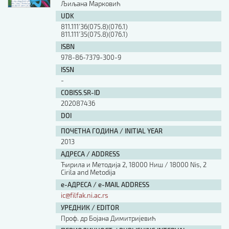
Љиљана Марковић
UDK
811.111’36(075.8)(076.1)
811.111’35(075.8)(076.1)
ISBN
978-86-7379-300-9
ISSN
-
COBISS.SR-ID
202087436
DOI
ПОЧЕТНА ГОДИНА / INITIAL YEAR
2013
АДРЕСА / ADDRESS
Ћирила и Методија 2, 18000 Ниш / 18000 Nis, 2
Cirila and Metodija
е-АДРЕСА / e-MAIL ADDRESS
ic@filfak.ni.ac.rs
УРЕДНИК / EDITOR
Проф. др Бојана Димитријевић