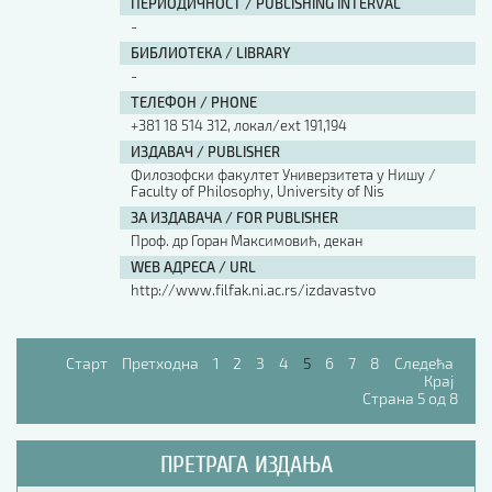
ПЕРИОДИЧНОСТ / PUBLISHING INTERVAL
-
БИБЛИОТЕКА / LIBRARY
-
ТЕЛЕФОН / PHONE
+381 18 514 312, локал/ext 191,194
ИЗДАВАЧ / PUBLISHER
Филозофски факултет Универзитета у Нишу /
Faculty of Philosophy, University of Nis
ЗА ИЗДАВАЧА / FOR PUBLISHER
Проф. др Горан Максимовић, декан
WEB АДРЕСА / URL
http://www.filfak.ni.ac.rs/izdavastvo
Старт
Претходна
1
2
3
4
5
6
7
8
Следећа
Крај
Страна 5 од 8
ПРЕТРАГА ИЗДАЊА