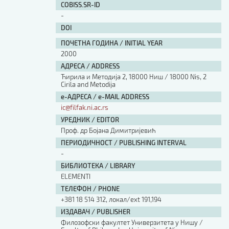
COBISS.SR-ID
Изјава о коришћењу ауторског дела
-
Упутство за бирање лиценце
Уговор са аутором
DOI
Логотипи
ПОЧЕТНА ГОДИНА / INITIAL YEAR
2000
Шаблон прве стране и импресума [B5, ћир]
Шаблон прве стране и импресума [B5, лат]
АДРЕСА / ADDRESS
Шаблон прве стране и импресума [B5, енг]
Ћирила и Методија 2, 18000 Ниш / 18000 Nis, 2
Cirila and Metodija
Етички кодекс
е-АДРЕСА / e-MAIL ADDRESS
ic@filfak.ni.ac.rs
ПРЕТРАГА ИЗДАЊА
УРЕДНИК / EDITOR
Проф. др Бојана Димитријевић
Наслов или део наслова
ПЕРИОДИЧНОСТ / PUBLISHING INTERVAL
-
БИБЛИОТЕКА / LIBRARY
Кључне речи
ЕLEMENTI
ТЕЛЕФОН / PHONE
+381 18 514 312, локал/ext 191,194
ИЗДАВАЧ / PUBLISHER
Тип издања
Филозофски факултет Универзитета у Нишу /