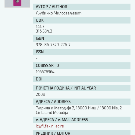
АУТОР / AUTHOR
Љубинко Милосављевић
UDK
141.7
316.334.3
ISBN
978-86-7379-276-7
ISSN
-
COBISS.SR-ID
196676364
DOI
ПОЧЕТНА ГОДИНА / INITIAL YEAR
2008
АДРЕСА / ADDRESS
Ћирила и Методија 2, 18000 Ниш / 18000 Nis, 2
Cirila and Metodija
е-АДРЕСА / e-MAIL ADDRESS
ic@filfak.ni.ac.rs
УРЕДНИК / EDITOR