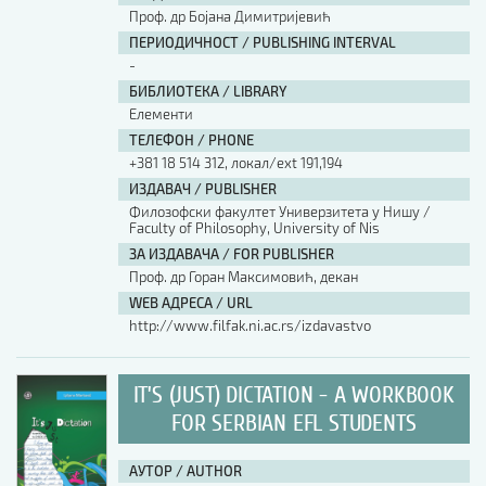
Проф. др Бојана Димитријевић
ПЕРИОДИЧНОСТ / PUBLISHING INTERVAL
-
БИБЛИОТЕКА / LIBRARY
Елементи
ТЕЛЕФОН / PHONE
+381 18 514 312, локал/ext 191,194
ИЗДАВАЧ / PUBLISHER
Филозофски факултет Универзитета у Нишу /
Faculty of Philosophy, University of Nis
ЗА ИЗДАВАЧА / FOR PUBLISHER
Проф. др Горан Максимовић, декан
WEB АДРЕСА / URL
http://www.filfak.ni.ac.rs/izdavastvo
IT’S (JUST) DICTATION - A WORKBOOK
FOR SERBIAN EFL STUDENTS
АУТОР / AUTHOR