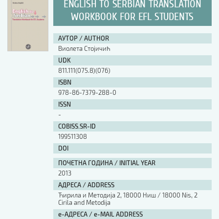
ENGLISH TO SERBIAN TRANSLATION
WORKBOOK FOR EFL STUDENTS
АУТОР / AUTHOR
Виолета Стојичић
UDK
811.111(075.8)(076)
ISBN
978-86-7379-288-0
ISSN
-
COBISS.SR-ID
199511308
DOI
ПОЧЕТНА ГОДИНА / INITIAL YEAR
2013
АДРЕСА / ADDRESS
Ћирила и Методија 2, 18000 Ниш / 18000 Nis, 2
Cirila and Metodija
е-АДРЕСА / e-MAIL ADDRESS