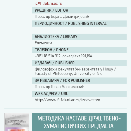
ic@filfak.ni.ac.rs
УРЕДНИК / EDITOR
Проф. др Бојана Димитријевић
ПЕРИОДИЧНОСТ / PUBLISHING INTERVAL
-
БИБЛИОТЕКА / LIBRARY
Елементи
ТЕЛЕФОН / PHONE
+381 18 514 312, локал/ext 191,194
ИЗДАВАЧ / PUBLISHER
Филозофски факултет Универзитета у Нишу /
Faculty of Philosophy, University of Nis
ЗА ИЗДАВАЧА / FOR PUBLISHER
Проф. др Горан Максимовић
WEB АДРЕСА / URL
http://www.filfak.ni.ac.rs/izdavastvo
МЕТОДИКА НАСТАВЕ ДРУШТВЕНО-
ХУМАНИСТИЧКИХ ПРЕДМЕТА: