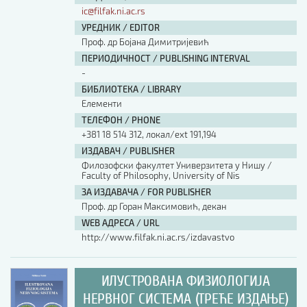
ic@filfak.ni.ac.rs
УРЕДНИК / EDITOR
Проф. др Бојана Димитријевић
ПЕРИОДИЧНОСТ / PUBLISHING INTERVAL
-
БИБЛИОТЕКА / LIBRARY
Елементи
ТЕЛЕФОН / PHONE
+381 18 514 312, локал/ext 191,194
ИЗДАВАЧ / PUBLISHER
Филозофски факултет Универзитета у Нишу /
Faculty of Philosophy, University of Nis
ЗА ИЗДАВАЧА / FOR PUBLISHER
Проф. др Горан Максимовић, декан
WEB АДРЕСА / URL
http://www.filfak.ni.ac.rs/izdavastvo
ИЛУСТРОВАНА ФИЗИОЛОГИЈА
НЕРВНОГ СИСТЕМА (ТРЕЋЕ ИЗДАЊЕ)