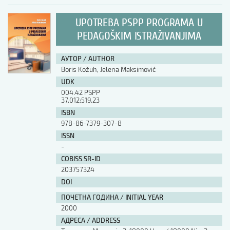
UPOTREBA PSPP PROGRAMA U
PEDAGOŠKIM ISTRAŽIVANJIMA
АУТОР / AUTHOR
Boris Kožuh, Jelena Maksimović
UDK
004.42 PSPP
37.012:519.23
ISBN
978-86-7379-307-8
ISSN
-
COBISS.SR-ID
203757324
DOI
ПОЧЕТНА ГОДИНА / INITIAL YEAR
2000
АДРЕСА / ADDRESS