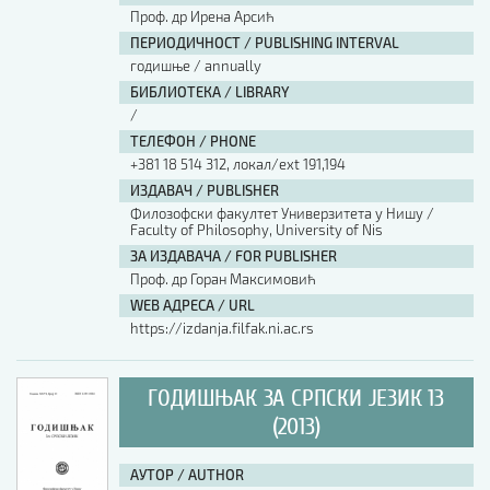
Проф. др Ирена Арсић
ПЕРИОДИЧНОСТ / PUBLISHING INTERVAL
годишње / annually
БИБЛИОТЕКА / LIBRARY
/
ТЕЛЕФОН / PHONE
+381 18 514 312, локал/ext 191,194
ИЗДАВАЧ / PUBLISHER
Филозофски факултет Универзитета у Нишу /
Faculty of Philosophy, University of Nis
ЗА ИЗДАВАЧА / FOR PUBLISHER
Проф. др Горан Максимовић
WEB АДРЕСА / URL
https://izdanja.filfak.ni.ac.rs
ГОДИШЊАК ЗА СРПСКИ ЈЕЗИК 13
(2013)
АУТОР / AUTHOR