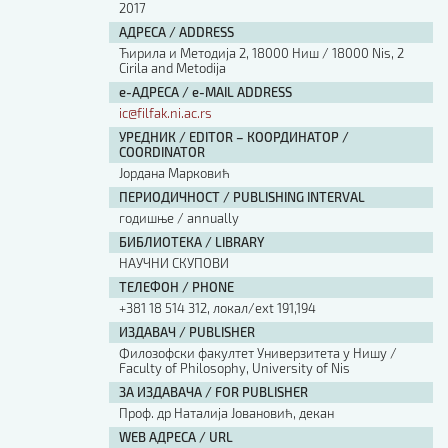
2017
АДРЕСА / ADDRESS
Ћирила и Методија 2, 18000 Ниш / 18000 Nis, 2
Cirila and Metodija
е-АДРЕСА / e-MAIL ADDRESS
ic@filfak.ni.ac.rs
УРЕДНИК / EDITOR – КООРДИНАТОР /
COORDINATOR
Јордана Марковић
ПЕРИОДИЧНОСТ / PUBLISHING INTERVAL
годишње / annually
БИБЛИОТЕКА / LIBRARY
НАУЧНИ СКУПОВИ
ТЕЛЕФОН / PHONE
+381 18 514 312, локал/ext 191,194
ИЗДАВАЧ / PUBLISHER
Филозофски факултет Универзитета у Нишу /
Faculty of Philosophy, University of Nis
ЗА ИЗДАВАЧА / FOR PUBLISHER
Проф. др Наталија Јовановић, декан
WEB АДРЕСА / URL