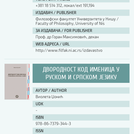
+381 18 514 312, локал/ext 191,194
ИЗДАВАЧ / PUBLISHER
Филозофски факултет Универзитета у Нишу /
Faculty of Philosophy, University of Nis
ЗА ИЗДАВАЧА / FOR PUBLISHER
Проф. др Горан Максимовић, декан
WEB АДРЕСА / URL
http://www.filfak.ni.ac.rs/izdavastvo
ДВОРОДНОСТ КОД ИМЕНИЦА У
РУСКОМ И СРПСКОМ ЈЕЗИКУ
АУТОР / AUTHOR
Виолета Џонић
UDK
-
ISBN
978-86-7379-344-3
ISSN