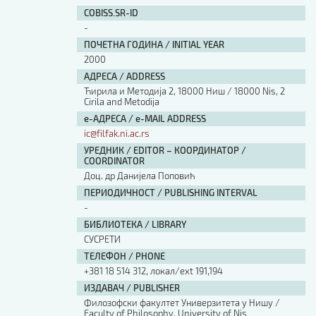
Изјава о коришћењу ауторског дела
COBISS.SR-ID
Упутство за бирање лиценце
-
Уговор са аутором
ПОЧЕТНА ГОДИНА / INITIAL YEAR
Логотипи
2000
Шаблон прве стране и импресума [B5, ћир]
АДРЕСА / ADDRESS
Шаблон прве стране и импресума [B5, лат]
Ћирила и Методија 2, 18000 Ниш / 18000 Nis, 2
Шаблон прве стране и импресума [B5, енг]
Cirila and Metodija
е-АДРЕСА / e-MAIL ADDRESS
Етички кодекс
ic@filfak.ni.ac.rs
УРЕДНИК / EDITOR – КООРДИНАТОР /
ПРЕТРАГА ИЗДАЊА
COORDINATOR
Доц. др Данијела Поповић
Наслов или део наслова
ПЕРИОДИЧНОСТ / PUBLISHING INTERVAL
-
БИБЛИОТЕКА / LIBRARY
Кључне речи
СУСРЕТИ
ТЕЛЕФОН / PHONE
+381 18 514 312, локал/ext 191,194
ИЗДАВАЧ / PUBLISHER
Филозофски факултет Универзитета у Нишу /
Тип издања
Faculty of Philosophy, University of Nis