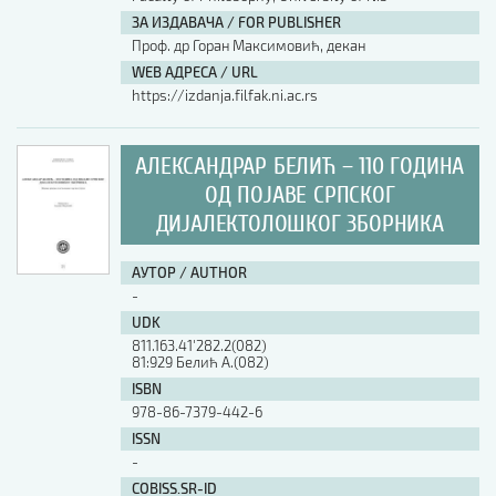
ЗА ИЗДАВАЧА / FOR PUBLISHER
АУТОР / AUTHOR
Проф. др Горан Максимовић, декан
WEB АДРЕСА / URL
https://izdanja.filfak.ni.ac.rs
UDK
АЛЕКСАНДРАР БЕЛИЋ – 110 ГОДИНА
ISBN
ОД ПОЈАВЕ СРПСКОГ
ДИЈАЛЕКТОЛОШКОГ ЗБОРНИКА
ISSN
АУТОР / AUTHOR
-
UDK
COBISS.SR-ID
811.163.41'282.2(082)
81:929 Белић А.(082)
ISBN
DOI
978-86-7379-442-6
ISSN
-
COBISS.SR-ID