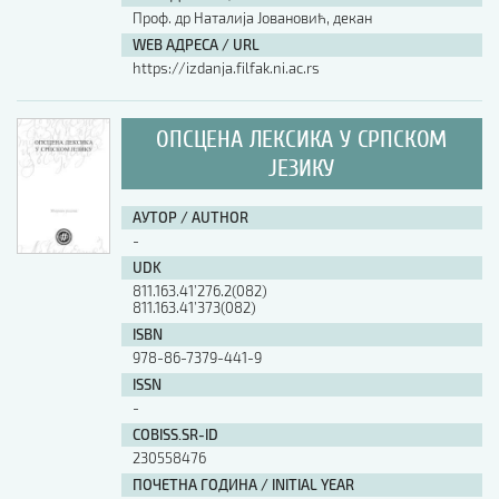
Проф. др Наталија Јовановић, декан
WEB АДРЕСА / URL
https://izdanja.filfak.ni.ac.rs
ОПСЦЕНА ЛЕКСИКА У СРПСКОМ
ЈЕЗИКУ
АУТОР / AUTHOR
-
UDK
811.163.41’276.2(082)
811.163.41’373(082)
ISBN
978-86-7379-441-9
ISSN
-
COBISS.SR-ID
230558476
ПОЧЕТНА ГОДИНА / INITIAL YEAR