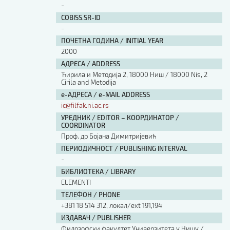
-
COBISS.SR-ID
-
ПОЧЕТНА ГОДИНА / INITIAL YEAR
2000
АДРЕСА / ADDRESS
Ћирила и Методија 2, 18000 Ниш / 18000 Nis, 2
Cirila and Metodija
е-АДРЕСА / e-MAIL ADDRESS
ic@filfak.ni.ac.rs
УРЕДНИК / EDITOR – КООРДИНАТОР /
COORDINATOR
Проф. др Бојана Димитријевић
ПЕРИОДИЧНОСТ / PUBLISHING INTERVAL
-
БИБЛИОТЕКА / LIBRARY
ЕLEMENTI
ТЕЛЕФОН / PHONE
+381 18 514 312, локал/ext 191,194
ИЗДАВАЧ / PUBLISHER
Филозофски факултет Универзитета у Нишу /