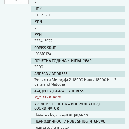
-
UDK
811.163.41
ISBN
-
ISSN
2334-6922
COBISS.SR-ID
195610124
ПОЧЕТНА ГОДИНА / INITIAL YEAR
2000
АДРЕСА / ADDRESS
Ћирила и Методија 2, 18000 Ниш / 18000 Nis, 2
Cirila and Metodija
е-АДРЕСА / e-MAIL ADDRESS
ic@filfak.ni.ac.rs
УРЕДНИК / EDITOR – КООРДИНАТОР /
COORDINATOR
Проф. др Бојана Димитријевић
ПЕРИОДИЧНОСТ / PUBLISHING INTERVAL
годишње / annually