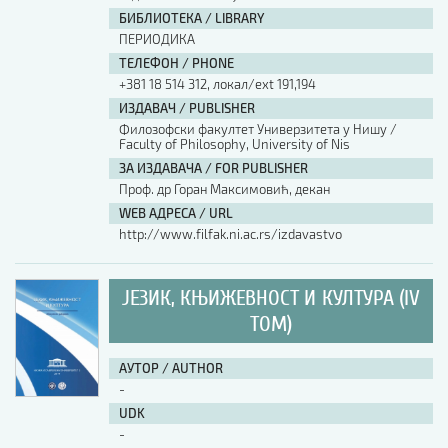
БИБЛИОТЕКА / LIBRARY
ПЕРИОДИКА
ТЕЛЕФОН / PHONE
+381 18 514 312, локал/ext 191,194
ИЗДАВАЧ / PUBLISHER
Филозофски факултет Универзитета у Нишу /
Faculty of Philosophy, University of Nis
ЗА ИЗДАВАЧА / FOR PUBLISHER
Проф. др Горан Максимовић, декан
WEB АДРЕСА / URL
http://www.filfak.ni.ac.rs/izdavastvo
ЈЕЗИК, КЊИЖЕВНОСТ И КУЛТУРА (IV
ТОМ)
АУТОР / AUTHOR
-
UDK
-