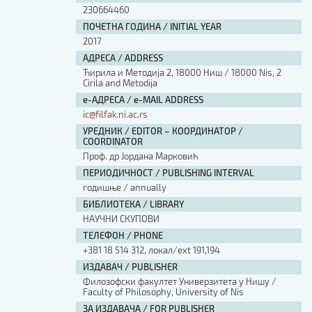
230664460
ПОЧЕТНА ГОДИНА / INITIAL YEAR
2017
АДРЕСА / ADDRESS
Ћирила и Методија 2, 18000 Ниш / 18000 Nis, 2
Cirila and Metodija
е-АДРЕСА / e-MAIL ADDRESS
ic@filfak.ni.ac.rs
УРЕДНИК / EDITOR – КООРДИНАТОР /
COORDINATOR
Проф. др Јордана Марковић
ПЕРИОДИЧНОСТ / PUBLISHING INTERVAL
годишње / annually
БИБЛИОТЕКА / LIBRARY
НАУЧНИ СКУПОВИ
ТЕЛЕФОН / PHONE
+381 18 514 312, локал/ext 191,194
ИЗДАВАЧ / PUBLISHER
Филозофски факултет Универзитета у Нишу /
Faculty of Philosophy, University of Nis
ЗА ИЗДАВАЧА / FOR PUBLISHER