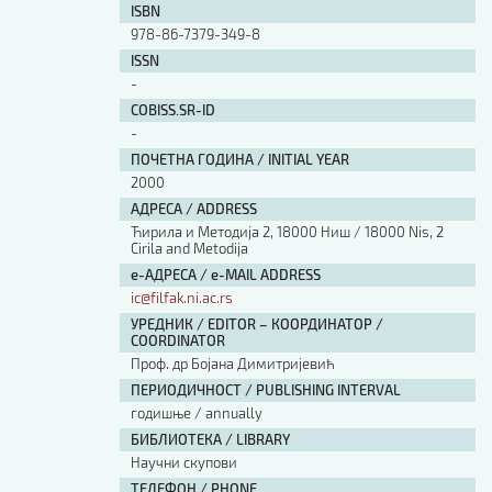
ISBN
978-86-7379-349-8
ISSN
-
COBISS.SR-ID
-
ПОЧЕТНА ГОДИНА / INITIAL YEAR
2000
АДРЕСА / ADDRESS
Ћирила и Методија 2, 18000 Ниш / 18000 Nis, 2
Cirila and Metodija
е-АДРЕСА / e-MAIL ADDRESS
ic@filfak.ni.ac.rs
УРЕДНИК / EDITOR – КООРДИНАТОР /
COORDINATOR
Проф. др Бојана Димитријевић
ПЕРИОДИЧНОСТ / PUBLISHING INTERVAL
годишње / annually
БИБЛИОТЕКА / LIBRARY
Научни скупови
ТЕЛЕФОН / PHONE