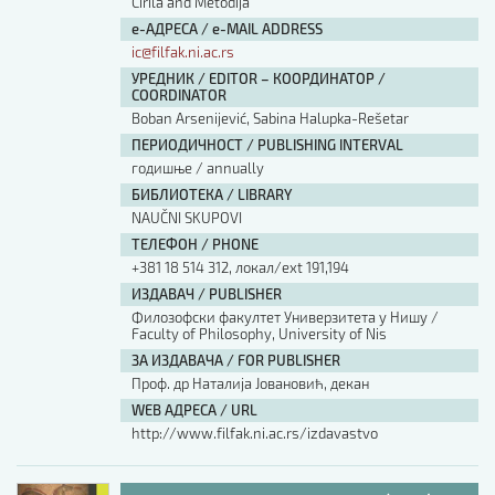
Cirila and Metodija
е-АДРЕСА / e-MAIL ADDRESS
ic@filfak.ni.ac.rs
УРЕДНИК / EDITOR – КООРДИНАТОР /
COORDINATOR
Boban Arsenijević, Sabina Halupka-Rešetar
ПЕРИОДИЧНОСТ / PUBLISHING INTERVAL
годишње / annually
БИБЛИОТЕКА / LIBRARY
NAUČNI SKUPOVI
ТЕЛЕФОН / PHONE
+381 18 514 312, локал/ext 191,194
ИЗДАВАЧ / PUBLISHER
Филозофски факултет Универзитета у Нишу /
Faculty of Philosophy, University of Nis
ЗА ИЗДАВАЧА / FOR PUBLISHER
Проф. др Наталија Јовановић, декан
WEB АДРЕСА / URL
http://www.filfak.ni.ac.rs/izdavastvo