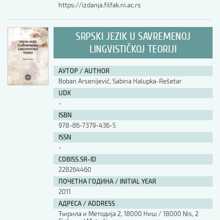
https://izdanja.filfak.ni.ac.rs
SRPSKI JEZIK U SAVREMENOJ
LINGVISTIČKOJ TEORIJI
АУТОР / AUTHOR
Boban Arsenijević, Sabina Halupka-Rešetar
UDK
-
ISBN
978-86-7379-436-5
ISSN
-
COBISS.SR-ID
228264460
ПОЧЕТНА ГОДИНА / INITIAL YEAR
2011
АДРЕСА / ADDRESS
Ћирила и Методија 2, 18000 Ниш / 18000 Nis, 2