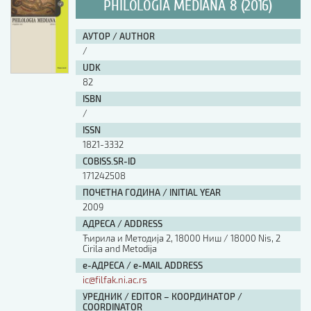
PHILOLOGIA MEDIANA 8 (2016)
АУТОР / AUTHOR
/
UDK
82
ISBN
/
ISSN
1821-3332
COBISS.SR-ID
171242508
ПОЧЕТНА ГОДИНА / INITIAL YEAR
2009
АДРЕСА / ADDRESS
Ћирила и Методија 2, 18000 Ниш / 18000 Nis, 2
Cirila and Metodija
е-АДРЕСА / e-MAIL ADDRESS
ic@filfak.ni.ac.rs
УРЕДНИК / EDITOR – КООРДИНАТОР /
COORDINATOR