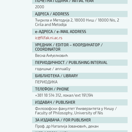
ПОЧЕТНА ГОДИНА / INITIAL YEAR
2000
АДРЕСА / ADDRESS
Ћирила и Методија 2, 18000 Ниш / 18000 Nis, 2
Cirila and Metodija
е-АДРЕСА / e-MAIL ADDRESS
ic@filfak.ni.ac.rs
УРЕДНИК / EDITOR – КООРДИНАТОР /
COORDINATOR
Весна Анђелковић
ПЕРИОДИЧНОСТ / PUBLISHING INTERVAL
годишње / annually
БИБЛИОТЕКА / LIBRARY
ПЕРИОДИКА
ТЕЛЕФОН / PHONE
+381 18 514 312, локал/ext 191,194
ИЗДАВАЧ / PUBLISHER
Филозофски факултет Универзитета у Нишу /
Faculty of Philosophy, University of Nis
ЗА ИЗДАВАЧА / FOR PUBLISHER
Проф. др Наталија Јовановић, декан