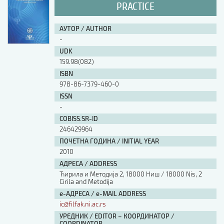
PRACTICE
АУТОР / AUTHOR
-
UDK
159.98(082)
ISBN
978-86-7379-460-0
ISSN
-
COBISS.SR-ID
246429964
ПОЧЕТНА ГОДИНА / INITIAL YEAR
2010
АДРЕСА / ADDRESS
Ћирила и Методија 2, 18000 Ниш / 18000 Nis, 2
Cirila and Metodija
е-АДРЕСА / e-MAIL ADDRESS
ic@filfak.ni.ac.rs
УРЕДНИК / EDITOR – КООРДИНАТОР /
COORDINATOR