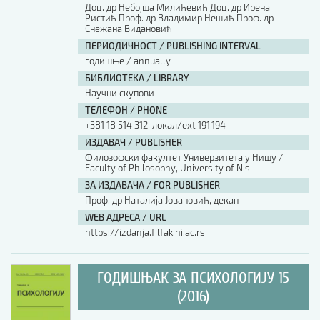
Доц. др Небојша Милићевић Доц. др Ирена
Ристић Проф. др Владимир Нешић Проф. др
Снежана Видановић
ПЕРИОДИЧНОСТ / PUBLISHING INTERVAL
годишње / annually
БИБЛИОТЕКА / LIBRARY
Научни скупови
ТЕЛЕФОН / PHONE
+381 18 514 312, локал/ext 191,194
ИЗДАВАЧ / PUBLISHER
Филозофски факултет Универзитета у Нишу /
Faculty of Philosophy, University of Nis
ЗА ИЗДАВАЧА / FOR PUBLISHER
Проф. др Наталија Јовановић, декан
WEB АДРЕСА / URL
https://izdanja.filfak.ni.ac.rs
ГОДИШЊАК ЗА ПСИХОЛОГИЈУ 15
(2016)