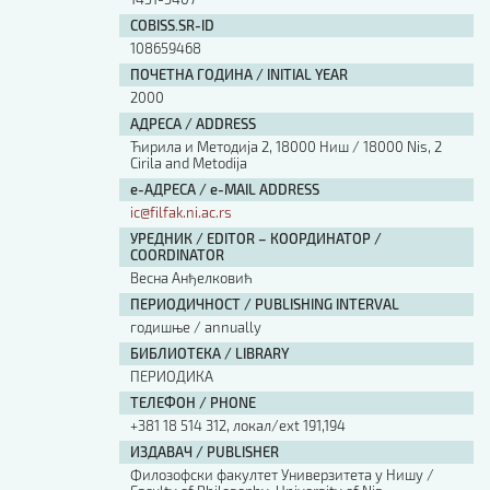
COBISS.SR-ID
108659468
ПОЧЕТНА ГОДИНА / INITIAL YEAR
2000
АДРЕСА / ADDRESS
Ћирила и Методија 2, 18000 Ниш / 18000 Nis, 2
Cirila and Metodija
е-АДРЕСА / e-MAIL ADDRESS
ic@filfak.ni.ac.rs
УРЕДНИК / EDITOR – КООРДИНАТОР /
COORDINATOR
Весна Анђелковић
ПЕРИОДИЧНОСТ / PUBLISHING INTERVAL
годишње / annually
БИБЛИОТЕКА / LIBRARY
ПЕРИОДИКА
ТЕЛЕФОН / PHONE
+381 18 514 312, локал/ext 191,194
ИЗДАВАЧ / PUBLISHER
Филозофски факултет Универзитета у Нишу /