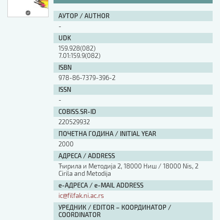
АУТОР / AUTHOR
-
UDK
159.928(082)
7.01:159.9(082)
ISBN
978-86-7379-396-2
ISSN
-
COBISS.SR-ID
220529932
ПОЧЕТНА ГОДИНА / INITIAL YEAR
2000
АДРЕСА / ADDRESS
Ћирила и Методија 2, 18000 Ниш / 18000 Nis, 2
Cirila and Metodija
е-АДРЕСА / e-MAIL ADDRESS
ic@filfak.ni.ac.rs
УРЕДНИК / EDITOR – КООРДИНАТОР /
COORDINATOR