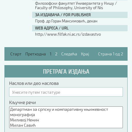
Филозофски факултет Универзитета у Нишу /
Faculty of Philosophy, University of Nis
ЗА ИЗДАВАЧА / FOR PUBLISHER
Проф. др Горан Максимовић, декан
WEB АДРЕСА / URL
http://www.filfak.ni.ac.rs/izdavastvo
Старт
Претходна
1
2
Следећа
Крај
Страна 1 од 2
ПРЕТРАГА ИЗДАЊА
Наслов или део наслова
Кључне речи