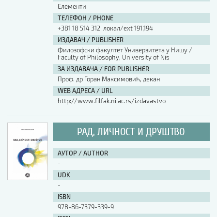
Елементи
ТЕЛЕФОН / PHONE
+381 18 514 312, локал/ext 191,194
ИЗДАВАЧ / PUBLISHER
Филозофски факултет Универзитета у Нишу /
Faculty of Philosophy, University of Nis
ЗА ИЗДАВАЧА / FOR PUBLISHER
Проф. др Горан Максимовић, декан
WEB АДРЕСА / URL
http://www.filfak.ni.ac.rs/izdavastvo
РАД, ЛИЧНОСТ И ДРУШТВО
АУТОР / AUTHOR
-
UDK
-
ISBN
978-86-7379-339-9