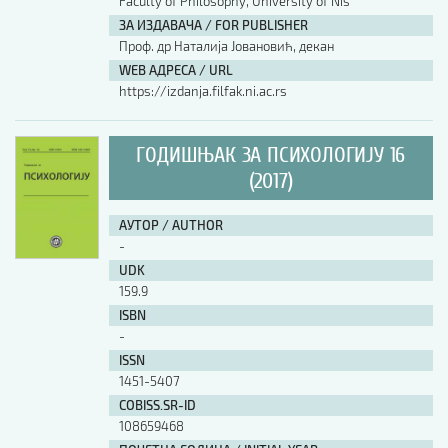
Faculty of Philosophy, University of Nis
ЗА ИЗДАВАЧА / FOR PUBLISHER
Проф. др Наталија Јовановић, декан
WEB АДРЕСА / URL
https://izdanja.filfak.ni.ac.rs
ГОДИШЊАК ЗА ПСИХОЛОГИЈУ 16
(2017)
АУТОР / AUTHOR
-
UDK
159.9
ISBN
-
ISSN
1451-5407
COBISS.SR-ID
108659468