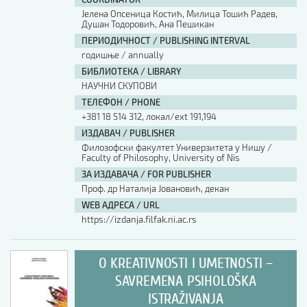
Јелена Опсеница Костић, Милица Тошић Радев,
Душан Тодоровић, Ана Пешикан
ПЕРИОДИЧНОСТ / PUBLISHING INTERVAL
годишње / annually
БИБЛИОТЕКА / LIBRARY
НАУЧНИ СКУПОВИ
ТЕЛЕФОН / PHONE
+381 18 514 312, локал/ext 191,194
ИЗДАВАЧ / PUBLISHER
Филозофски факултет Универзитета у Нишу /
Faculty of Philosophy, University of Nis
ЗА ИЗДАВАЧА / FOR PUBLISHER
Проф. др Наталија Јовановић, декан
WEB АДРЕСА / URL
https://izdanja.filfak.ni.ac.rs
O KREATIVNOSTI I UMETNOSTI –
SAVREMENA PSIHOLOŠKA
ISTRAŽIVANJA