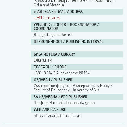
Ћирила и Методија 2, 18000 Ниш / 18000 Nis, 2
Cirila and Metodija
е-АДРЕСА / e-MAIL ADDRESS
ic@filfak.ni.ac.rs
УРЕДНИК / EDITOR – КООРДИНАТОР /
COORDINATOR
Доц. др Гордана Ђигић
ПЕРИОДИЧНОСТ / PUBLISHING INTERVAL
-
БИБЛИОТЕКА / LIBRARY
ЕЛЕМЕНТИ
ТЕЛЕФОН / PHONE
+381 18 514 312, локал/ext 191,194
ИЗДАВАЧ / PUBLISHER
Филозофски факултет Универзитета у Нишу /
Faculty of Philosophy, University of Nis
ЗА ИЗДАВАЧА / FOR PUBLISHER
Проф. др Наталија Јовановић, декан
WEB АДРЕСА / URL
https://izdanja.filfak.ni.ac.rs