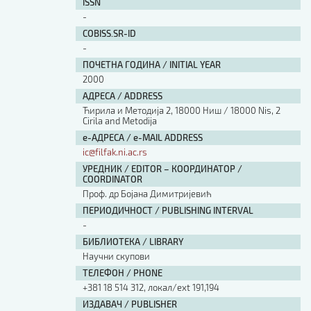
ISSN
-
COBISS.SR-ID
-
ПОЧЕТНА ГОДИНА / INITIAL YEAR
2000
АДРЕСА / ADDRESS
Ћирила и Методија 2, 18000 Ниш / 18000 Nis, 2
Cirila and Metodija
е-АДРЕСА / e-MAIL ADDRESS
ic@filfak.ni.ac.rs
УРЕДНИК / EDITOR – КООРДИНАТОР /
COORDINATOR
Проф. др Бојана Димитријевић
ПЕРИОДИЧНОСТ / PUBLISHING INTERVAL
-
БИБЛИОТЕКА / LIBRARY
Научни скупови
ТЕЛЕФОН / PHONE
+381 18 514 312, локал/ext 191,194
ИЗДАВАЧ / PUBLISHER