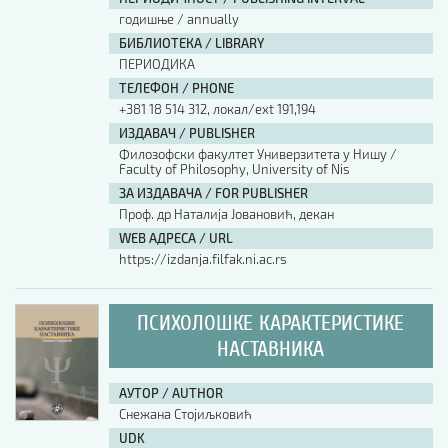
годишње / annually
БИБЛИОТЕКА / LIBRARY
ПЕРИОДИКА
ТЕЛЕФОН / PHONE
+381 18 514 312, локал/ext 191,194
ИЗДАВАЧ / PUBLISHER
Филозофски факултет Универзитета у Нишу /
Faculty of Philosophy, University of Nis
ЗА ИЗДАВАЧА / FOR PUBLISHER
Проф. др Наталија Јовановић, декан
WEB АДРЕСА / URL
https://izdanja.filfak.ni.ac.rs
ПСИХОЛОШКЕ КАРАКТЕРИСТИКЕ
НАСТАВНИКА
АУТОР / AUTHOR
Снежана Стојиљковић
UDK