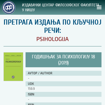
ИЗДАВАЧКИ ЦЕНТАР ФИЛОЗОФСКОГ ФАКУЛТЕТА
У НИШУ
ПРЕТРАГА ИЗДАЊА ПО КЉУЧНОЈ
СВА НАША ИЗДАЊА
РЕЧИ:
ВРСТА ИЗДАЊА:
PSIHOLOGIJA
ГОДИНА ОБЈАВЉИВАЊА:
ГОДИШЊАК ЗА ПСИХОЛОГИЈУ 18
ПРЕГЛЕД
(2019)
УПУТСТВА
АУТОР / AUTHOR
-
УПУТСТВА
UDK
Правилник о издавачкој делатности
159.9
Упутство ауторима
ISBN
Упутство уредницима
-
Изјава о ауторству
Изјава о лектури
ISSN