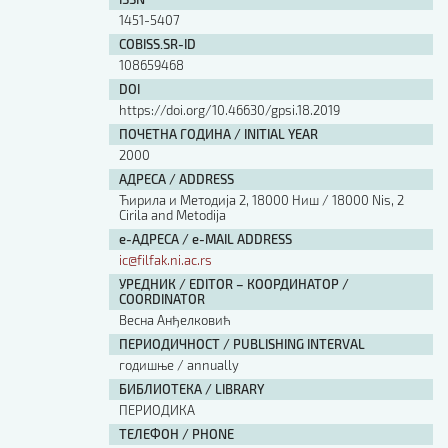
Изјава о коришћењу ауторског дела
1451-5407
Упутство за бирање лиценце
COBISS.SR-ID
Уговор са аутором
108659468
Логотипи
DOI
Шаблон прве стране и импресума [B5, ћир]
https://doi.org/10.46630/gpsi.18.2019
Шаблон прве стране и импресума [B5, лат]
ПОЧЕТНА ГОДИНА / INITIAL YEAR
Шаблон прве стране и импресума [B5, енг]
2000
Етички кодекс
АДРЕСА / ADDRESS
Ћирила и Методија 2, 18000 Ниш / 18000 Nis, 2
Cirila and Metodija
ПРЕТРАГА ИЗДАЊА
е-АДРЕСА / e-MAIL ADDRESS
ic@filfak.ni.ac.rs
Наслов или део наслова
УРЕДНИК / EDITOR – КООРДИНАТОР /
COORDINATOR
Весна Анђелковић
Кључне речи
ПЕРИОДИЧНОСТ / PUBLISHING INTERVAL
годишње / annually
БИБЛИОТЕКА / LIBRARY
ПЕРИОДИКА
Тип издања
ТЕЛЕФОН / PHONE