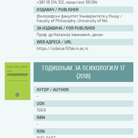
+381 18 514 312, локал/ext 191,194
ИЗДАВАЧ / PUBLISHER
АУТОР / AUTHOR
Филозофски факултет Универзитета у Нишу /
Faculty of Philosophy, University of Nis
ЗА ИЗДАВАЧА / FOR PUBLISHER
UDK
Проф. др Наталија Јовановић, декан
WEB АДРЕСА / URL
https://izdanja.filfak.ni.ac.rs
ISBN
ГОДИШЊАК ЗА ПСИХОЛОГИЈУ 17
ISSN
(2018)
АУТОР / AUTHOR
COBISS.SR-ID
-
UDK
159.9
DOI
ISBN
-
ISSN
1451-5407