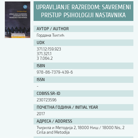
UPRAVLJANJE RAZREDOM: SAVREMENI
PRISTUP PSIHOLOGIJI NASTAVNIKA
АУТОР / AUTHOR
Гордана Ђигић
UDK
371.12:159.923
371.321.1
3 7.064.2
ISBN
978-86-7379-439-6
ISSN
-
COBISS.SR-ID
230723596
ПОЧЕТНА ГОДИНА / INITIAL YEAR
2017
АДРЕСА / ADDRESS
Ћирила и Методија 2, 18000 Ниш / 18000 Nis, 2
Cirila and Metodija