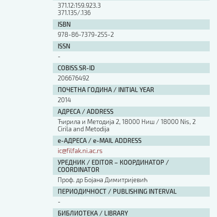
371.12:159.923.3
371.135/.136
ISBN
978-86-7379-255-2
ISSN
-
COBISS.SR-ID
206676492
ПОЧЕТНА ГОДИНА / INITIAL YEAR
2014
АДРЕСА / ADDRESS
Ћирила и Методија 2, 18000 Ниш / 18000 Nis, 2
Cirila and Metodija
е-АДРЕСА / e-MAIL ADDRESS
ic@filfak.ni.ac.rs
УРЕДНИК / EDITOR – КООРДИНАТОР /
COORDINATOR
Проф. др Бојана Димитријевић
ПЕРИОДИЧНОСТ / PUBLISHING INTERVAL
-
БИБЛИОТЕКА / LIBRARY