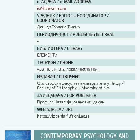
е-АДРЕСА / e-MAIL ADDRESS
ic@filfak.ni.ac.rs
УРЕДНИК / EDITOR – КООРДИНАТОР /
COORDINATOR
Доц. др Гордана Ђигић
ПЕРИОДИЧНОСТ / PUBLISHING INTERVAL
-
БИБЛИОТЕКА / LIBRARY
ЕЛЕМЕНТИ
ТЕЛЕФОН / PHONE
+381 18 514 312, локал/ext 191,194
ИЗДАВАЧ / PUBLISHER
Филозофски факултет Универзитета у Нишу /
Faculty of Philosophy, University of Nis
ЗА ИЗДАВАЧА / FOR PUBLISHER
Проф. др Наталија Јовановић, декан
WEB АДРЕСА / URL
https://izdanja.filfak.ni.ac.rs
CONTEMPORARY PSYCHOLOGY AND