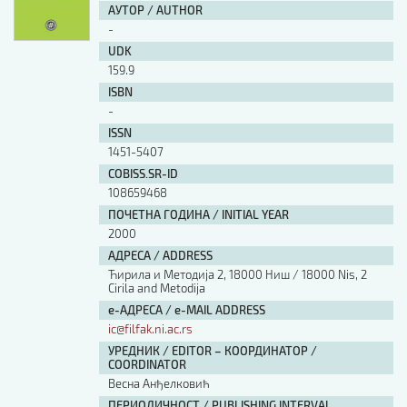
АУТОР / AUTHOR
-
UDK
159.9
ISBN
-
ISSN
1451-5407
COBISS.SR-ID
108659468
ПОЧЕТНА ГОДИНА / INITIAL YEAR
2000
АДРЕСА / ADDRESS
Ћирила и Методија 2, 18000 Ниш / 18000 Nis, 2
Cirila and Metodija
е-АДРЕСА / e-MAIL ADDRESS
ic@filfak.ni.ac.rs
УРЕДНИК / EDITOR – КООРДИНАТОР /
COORDINATOR
Весна Анђелковић
ПЕРИОДИЧНОСТ / PUBLISHING INTERVAL