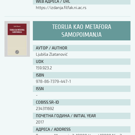
WEB АДРЕСА / URL
https://izdanja.filfak.ni.ac.rs
TEORIJA KAO METAFORA
SAMOPOIMANJA
АУТОР / AUTHOR
Ljubiša Zlatanović
UDK
159.923.2
ISBN
978-86-7379-447-1
ISSN
-
COBISS.SR-ID
234311692
ПОЧЕТНА ГОДИНА / INITIAL YEAR
2017
АДРЕСА / ADDRESS