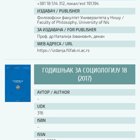
+381 18 514 312, локал/ext 191,194
ИЗДАВАЧ / PUBLISHER
Филозофски факултет Универзитета у Нишу /
Faculty of Philosophy, University of Nis
ЗА ИЗДАВАЧА / FOR PUBLISHER
Проф. др Наталија Јовановић, декан
WEB АДРЕСА / URL
https://izdanja.filfak.ni.ac.rs
ГОДИШЊАК ЗА СОЦИОЛОГИЈУ 18
(2017)
АУТОР / AUTHOR
-
UDK
316
ISBN
-
ISSN