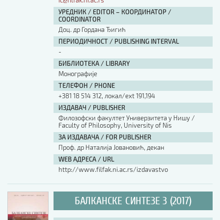
ic@filfak.ni.ac.rs
УРЕДНИК / EDITOR – КООРДИНАТОР /
COORDINATOR
Доц. др Гордана Ђигић
ПЕРИОДИЧНОСТ / PUBLISHING INTERVAL
-
БИБЛИОТЕКА / LIBRARY
Монографије
ТЕЛЕФОН / PHONE
+381 18 514 312, локал/ext 191,194
ИЗДАВАЧ / PUBLISHER
Филозофски факултет Универзитета у Нишу /
Faculty of Philosophy, University of Nis
ЗА ИЗДАВАЧА / FOR PUBLISHER
Проф. др Наталија Јовановић, декан
WEB АДРЕСА / URL
http://www.filfak.ni.ac.rs/izdavastvo
БАЛКАНСКЕ СИНТЕЗЕ 3 (2017)