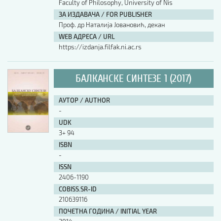
Faculty of Philosophy, University of Nis
ЗА ИЗДАВАЧА / FOR PUBLISHER
Проф. др Наталија Јовановић, декан
WEB АДРЕСА / URL
https://izdanja.filfak.ni.ac.rs
БАЛКАНСКЕ СИНТЕЗЕ 1 (2017)
АУТОР / AUTHOR
-
UDK
3+ 94
ISBN
-
ISSN
2406-1190
COBISS.SR-ID
210639116
ПОЧЕТНА ГОДИНА / INITIAL YEAR