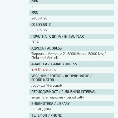
ISBN
-
ISSN
2406-1190
COBISS.SR-ID
210639116
ПОЧЕТНА ГОДИНА / INITIAL YEAR
2014
АДРЕСА / ADDRESS
Ћирила и Методија 2, 18000 Ниш / 18000 Nis, 2
Cirila and Metodija
е-АДРЕСА / e-MAIL ADDRESS
ic@filfak.ni.ac.rs
УРЕДНИК / EDITOR – КООРДИНАТОР /
COORDINATOR
Љубиша Митровић
ПЕРИОДИЧНОСТ / PUBLISHING INTERVAL
више пута годишње / periodically
БИБЛИОТЕКА / LIBRARY
ПЕРИОДИКА
ТЕЛЕФОН / PHONE