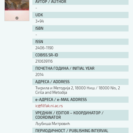
АУТОР / AUTHOR
-
UDK
3+94
ISBN
-
ISSN
2406-1190
COBISS.SR-ID
210639116
ПОЧЕТНА ГОДИНА / INITIAL YEAR
2014
АДРЕСА / ADDRESS
Ћирила и Методија 2, 18000 Ниш / 18000 Nis, 2
Cirila and Metodija
е-АДРЕСА / e-MAIL ADDRESS
ic@filfak.ni.ac.rs
УРЕДНИК / EDITOR – КООРДИНАТОР /
COORDINATOR
Љубиша Митровић
ПЕРИОДИЧНОСТ / PUBLISHING INTERVAL