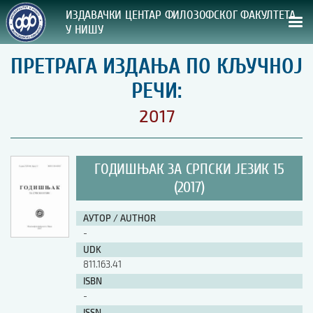
ИЗДАВАЧКИ ЦЕНТАР ФИЛОЗОФСКОГ ФАКУЛТЕТА
У НИШУ
ПРЕТРАГА ИЗДАЊА ПО КЉУЧНОЈ
СВА НАША ИЗДАЊА
РЕЧИ:
ВРСТА ИЗДАЊА:
2017
ГОДИНА ОБЈАВЉИВАЊА:
ГОДИШЊАК ЗА СРПСКИ ЈЕЗИК 15
ПРЕГЛЕД
(2017)
УПУТСТВА
АУТОР / AUTHOR
-
УПУТСТВА
UDK
Правилник о издавачкој делатности
811.163.41
Упутство ауторима
ISBN
Упутство уредницима
-
Изјава о ауторству
Изјава о лектури
ISSN