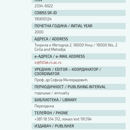
Изјава о коришћењу ауторског дела
2334-6922
Упутство за бирање лиценце
COBISS.SR-ID
Уговор са аутором
195610124
Логотипи
ПОЧЕТНА ГОДИНА / INITIAL YEAR
Шаблон прве стране и импресума [B5, ћир]
2000
Шаблон прве стране и импресума [B5, лат]
АДРЕСА / ADDRESS
Шаблон прве стране и импресума [B5, енг]
Ћирила и Методија 2, 18000 Ниш / 18000 Nis, 2
Cirila and Metodija
Етички кодекс
е-АДРЕСА / e-MAIL ADDRESS
ic@filfak.ni.ac.rs
ПРЕТРАГА ИЗДАЊА
УРЕДНИК / EDITOR – КООРДИНАТОР /
COORDINATOR
Наслов или део наслова
Проф. др Софија Милорадовић
ПЕРИОДИЧНОСТ / PUBLISHING INTERVAL
годишње / annually
Кључне речи
БИБЛИОТЕКА / LIBRARY
Периодика
ТЕЛЕФОН / PHONE
+381 18 514 312, локал/ext 191,194
Тип издања
ИЗДАВАЧ / PUBLISHER