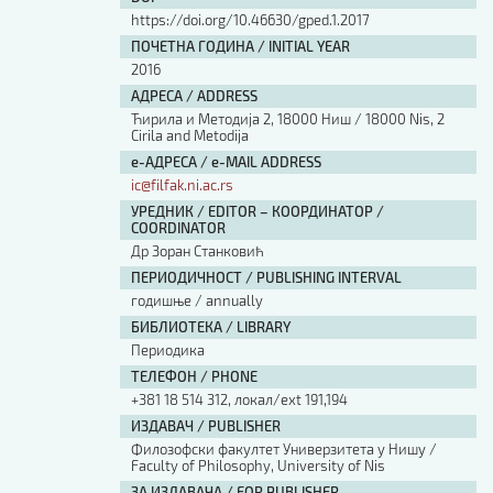
https://doi.org/10.46630/gped.1.2017
ПОЧЕТНА ГОДИНА / INITIAL YEAR
2016
АДРЕСА / ADDRESS
Ћирила и Методија 2, 18000 Ниш / 18000 Nis, 2
Cirila and Metodija
е-АДРЕСА / e-MAIL ADDRESS
ic@filfak.ni.ac.rs
УРЕДНИК / EDITOR – КООРДИНАТОР /
COORDINATOR
Др Зоран Станковић
ПЕРИОДИЧНОСТ / PUBLISHING INTERVAL
годишње / annually
БИБЛИОТЕКА / LIBRARY
Периодика
ТЕЛЕФОН / PHONE
+381 18 514 312, локал/ext 191,194
ИЗДАВАЧ / PUBLISHER
Филозофски факултет Универзитета у Нишу /
Faculty of Philosophy, University of Nis
ЗА ИЗДАВАЧА / FOR PUBLISHER