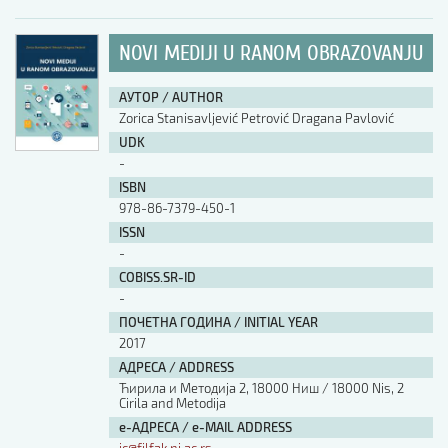
NOVI MEDIJI U RANOM OBRAZOVANJU
АУТОР / AUTHOR
Zorica Stanisavljević Petrović Dragana Pavlović
UDK
-
ISBN
978-86-7379-450-1
ISSN
-
COBISS.SR-ID
-
ПОЧЕТНА ГОДИНА / INITIAL YEAR
2017
АДРЕСА / ADDRESS
Ћирила и Методија 2, 18000 Ниш / 18000 Nis, 2
Cirila and Metodija
е-АДРЕСА / e-MAIL ADDRESS