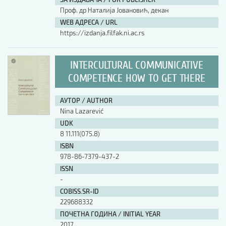
Проф. др Наталија Јовановић, декан
WEB АДРЕСА / URL
https://izdanja.filfak.ni.ac.rs
INTERCULTURAL COMMUNICATIVE
COMPETENCE HOW TO GET THERE
АУТОР / AUTHOR
Nina Lazarević
UDK
8 11.111(075.8)
ISBN
978-86-7379-437-2
ISSN
-
COBISS.SR-ID
229688332
ПОЧЕТНА ГОДИНА / INITIAL YEAR
2017