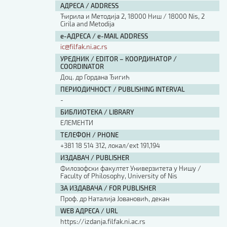
АДРЕСА / ADDRESS
Ћирила и Методија 2, 18000 Ниш / 18000 Nis, 2
Cirila and Metodija
е-АДРЕСА / e-MAIL ADDRESS
ic@filfak.ni.ac.rs
УРЕДНИК / EDITOR – КООРДИНАТОР /
COORDINATOR
Доц. др Гордана Ђигић
ПЕРИОДИЧНОСТ / PUBLISHING INTERVAL
-
БИБЛИОТЕКА / LIBRARY
ЕЛЕМЕНТИ
ТЕЛЕФОН / PHONE
+381 18 514 312, локал/ext 191,194
ИЗДАВАЧ / PUBLISHER
Филозофски факултет Универзитета у Нишу /
Faculty of Philosophy, University of Nis
ЗА ИЗДАВАЧА / FOR PUBLISHER
Проф. др Наталија Јовановић, декан
WEB АДРЕСА / URL
https://izdanja.filfak.ni.ac.rs