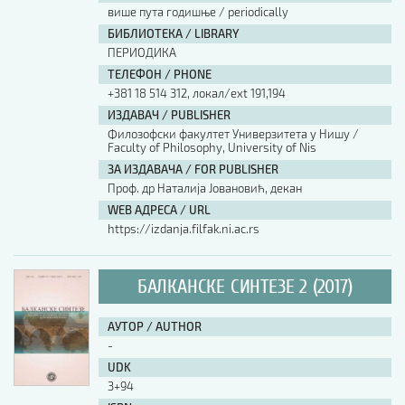
више пута годишње / periodically
БИБЛИОТЕКА / LIBRARY
ПЕРИОДИКА
ТЕЛЕФОН / PHONE
+381 18 514 312, локал/ext 191,194
ИЗДАВАЧ / PUBLISHER
Филозофски факултет Универзитета у Нишу /
Faculty of Philosophy, University of Nis
ЗА ИЗДАВАЧА / FOR PUBLISHER
Проф. др Наталија Јовановић, декан
WEB АДРЕСА / URL
https://izdanja.filfak.ni.ac.rs
БАЛКАНСКЕ СИНТЕЗЕ 2 (2017)
АУТОР / AUTHOR
-
UDK
3+94