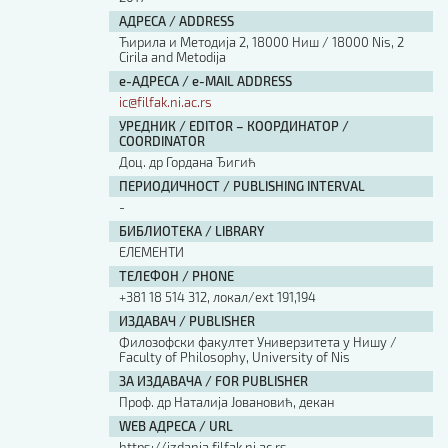
АДРЕСА / ADDRESS
Ћирила и Методија 2, 18000 Ниш / 18000 Nis, 2
Cirila and Metodija
е-АДРЕСА / e-MAIL ADDRESS
ic@filfak.ni.ac.rs
УРЕДНИК / EDITOR – КООРДИНАТОР /
COORDINATOR
Доц. др Гордана Ђигић
ПЕРИОДИЧНОСТ / PUBLISHING INTERVAL
-
БИБЛИОТЕКА / LIBRARY
ЕЛЕМЕНТИ
ТЕЛЕФОН / PHONE
+381 18 514 312, локал/ext 191,194
ИЗДАВАЧ / PUBLISHER
Филозофски факултет Универзитета у Нишу /
Faculty of Philosophy, University of Nis
ЗА ИЗДАВАЧА / FOR PUBLISHER
Проф. др Наталија Јовановић, декан
WEB АДРЕСА / URL
https://izdanja.filfak.ni.ac.rs