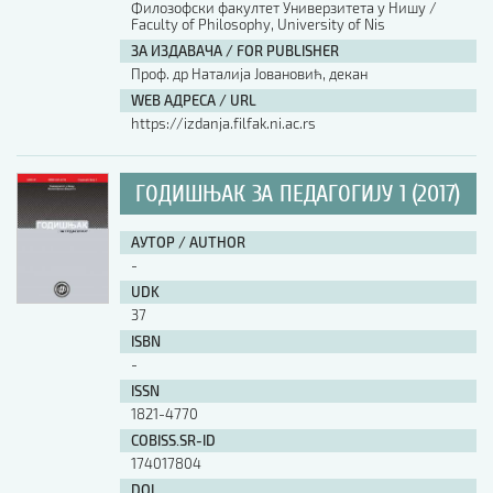
Филозофски факултет Универзитета у Нишу /
Faculty of Philosophy, University of Nis
АУТОР / AUTHOR
ЗА ИЗДАВАЧА / FOR PUBLISHER
Проф. др Наталија Јовановић, декан
WEB АДРЕСА / URL
UDK
https://izdanja.filfak.ni.ac.rs
ISBN
ГОДИШЊАК ЗА ПЕДАГОГИЈУ 1 (2017)
АУТОР / AUTHOR
ISSN
-
UDK
37
COBISS.SR-ID
ISBN
-
ISSN
DOI
1821-4770
COBISS.SR-ID
174017804
DOI