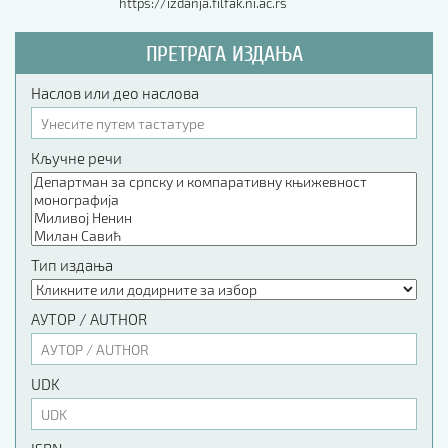
https://izdanja.filfak.ni.ac.rs
ПРЕТРАГА ИЗДАЊА
Наслов или део наслова
Кључне речи
Тип издања
АУТОР / AUTHOR
UDK