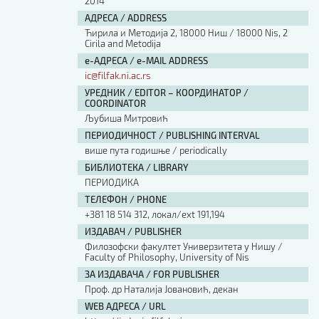
2014
АДРЕСА / ADDRESS
Ћирила и Методија 2, 18000 Ниш / 18000 Nis, 2
Cirila and Metodija
е-АДРЕСА / e-MAIL ADDRESS
ic@filfak.ni.ac.rs
УРЕДНИК / EDITOR – КООРДИНАТОР /
COORDINATOR
Љубиша Митровић
ПЕРИОДИЧНОСТ / PUBLISHING INTERVAL
више пута годишње / periodically
БИБЛИОТЕКА / LIBRARY
ПЕРИОДИКА
ТЕЛЕФОН / PHONE
+381 18 514 312, локал/ext 191,194
ИЗДАВАЧ / PUBLISHER
Филозофски факултет Универзитета у Нишу /
Faculty of Philosophy, University of Nis
ЗА ИЗДАВАЧА / FOR PUBLISHER
Проф. др Наталија Јовановић, декан
WEB АДРЕСА / URL