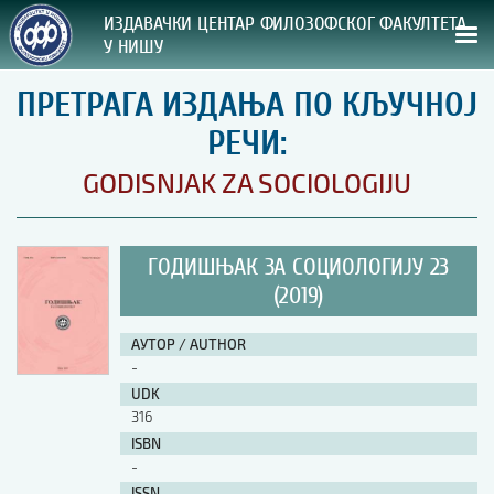
ИЗДАВАЧКИ ЦЕНТАР ФИЛОЗОФСКОГ ФАКУЛТЕТА
У НИШУ
ПРЕТРАГА ИЗДАЊА ПО КЉУЧНОЈ
СВА НАША ИЗДАЊА
РЕЧИ:
ВРСТА ИЗДАЊА:
GODISNJAK ZA SOCIOLOGIJU
ГОДИНА ОБЈАВЉИВАЊА:
ГОДИШЊАК ЗА СОЦИОЛОГИЈУ 23
ПРЕГЛЕД
(2019)
УПУТСТВА
АУТОР / AUTHOR
-
УПУТСТВА
UDK
Правилник о издавачкој делатности
316
Упутство ауторима
ISBN
Упутство уредницима
-
Изјава о ауторству
Изјава о лектури
ISSN