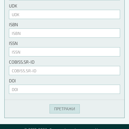
UDK
ISBN
ISSN
COBISS.SR-ID
DOI