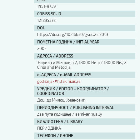
Изјава о коришћењу ауторског дела
1451-9739
Упутство за бирање лиценце
COBISS.SR-ID
Уговор са аутором
121295372
Логотипи
DOI
Шаблон прве стране и импресума [B5, ћир]
https://doi.org/10.46630/gsoc.23.2019
Шаблон прве стране и импресума [B5, лат]
ПОЧЕТНА ГОДИНА / INITIAL YEAR
Шаблон прве стране и импресума [B5, енг]
2005
Етички кодекс
АДРЕСА / ADDRESS
Ћирила и Методија 2, 18000 Ниш / 18000 Nis, 2
Cirila and Metodija
ПРЕТРАГА ИЗДАЊА
е-АДРЕСА / e-MAIL ADDRESS
godisnjak@filfak.ni.ac.rs
Наслов или део наслова
УРЕДНИК / EDITOR – КООРДИНАТОР /
COORDINATOR
Доц. др Mилош Јовановић
Кључне речи
ПЕРИОДИЧНОСТ / PUBLISHING INTERVAL
два пута годишње / semi-annually
БИБЛИОТЕКА / LIBRARY
ПЕРИОДИКА
Тип издања
ТЕЛЕФОН / PHONE