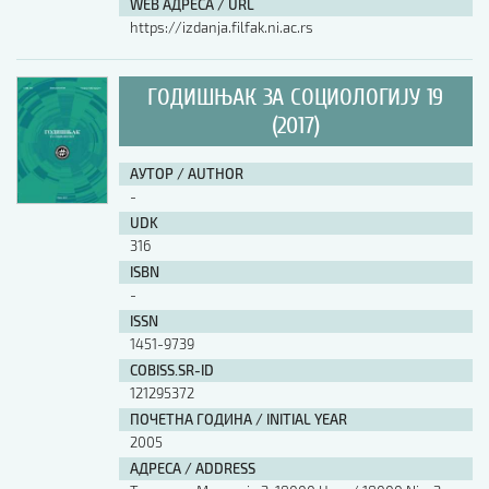
WEB АДРЕСА / URL
https://izdanja.filfak.ni.ac.rs
ГОДИШЊАК ЗА СОЦИОЛОГИЈУ 19
(2017)
АУТОР / AUTHOR
-
UDK
316
ISBN
-
ISSN
1451-9739
COBISS.SR-ID
121295372
ПОЧЕТНА ГОДИНА / INITIAL YEAR
2005
АДРЕСА / ADDRESS