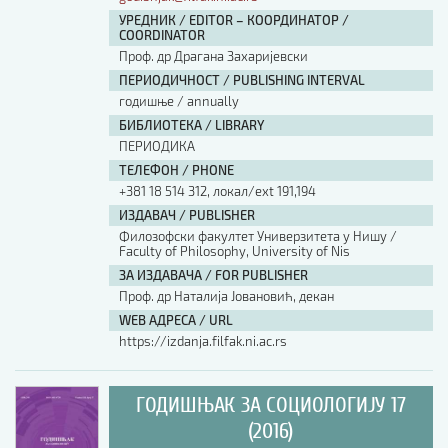
УРЕДНИК / EDITOR – КООРДИНАТОР /
COORDINATOR
Проф. др Драгана Захаријевски
ПЕРИОДИЧНОСТ / PUBLISHING INTERVAL
годишње / annually
БИБЛИОТЕКА / LIBRARY
ПЕРИОДИКА
ТЕЛЕФОН / PHONE
+381 18 514 312, локал/ext 191,194
ИЗДАВАЧ / PUBLISHER
Филозофски факултет Универзитета у Нишу /
Faculty of Philosophy, University of Nis
ЗА ИЗДАВАЧА / FOR PUBLISHER
Проф. др Наталија Јовановић, декан
WEB АДРЕСА / URL
https://izdanja.filfak.ni.ac.rs
ГОДИШЊАК ЗА СОЦИОЛОГИЈУ 17
(2016)