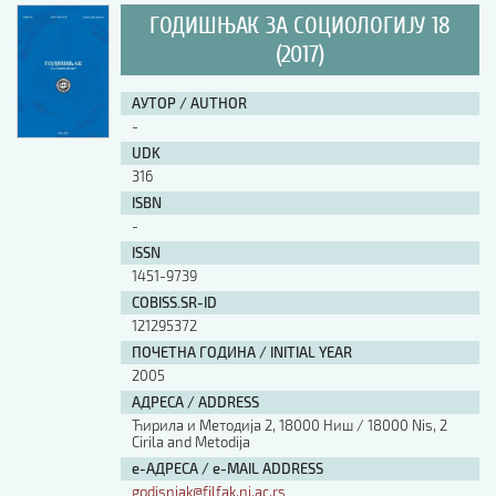
ГОДИШЊАК ЗА СОЦИОЛОГИЈУ 18
(2017)
АУТОР / AUTHOR
-
UDK
316
ISBN
-
ISSN
1451-9739
COBISS.SR-ID
121295372
ПОЧЕТНА ГОДИНА / INITIAL YEAR
2005
АДРЕСА / ADDRESS
Ћирила и Методија 2, 18000 Ниш / 18000 Nis, 2
Cirila and Metodija
е-АДРЕСА / e-MAIL ADDRESS
godisnjak@filfak.ni.ac.rs