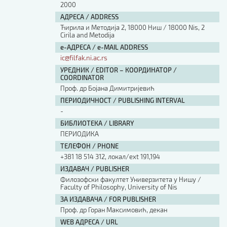
2000
АДРЕСА / ADDRESS
Ћирила и Методија 2, 18000 Ниш / 18000 Nis, 2
Cirila and Metodija
е-АДРЕСА / e-MAIL ADDRESS
ic@filfak.ni.ac.rs
УРЕДНИК / EDITOR – КООРДИНАТОР /
COORDINATOR
Проф. др Бојана Димитријевић
ПЕРИОДИЧНОСТ / PUBLISHING INTERVAL
-
БИБЛИОТЕКА / LIBRARY
ПЕРИОДИКА
ТЕЛЕФОН / PHONE
+381 18 514 312, локал/ext 191,194
ИЗДАВАЧ / PUBLISHER
Филозофски факултет Универзитета у Нишу /
Faculty of Philosophy, University of Nis
ЗА ИЗДАВАЧА / FOR PUBLISHER
Проф. др Горан Максимовић, декан
WEB АДРЕСА / URL