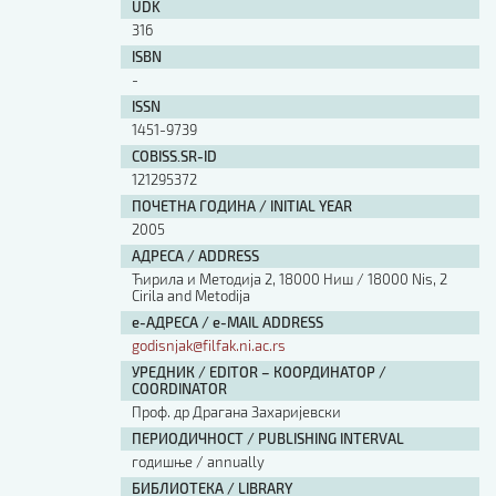
UDK
316
ISBN
-
ISSN
1451-9739
COBISS.SR-ID
121295372
ПОЧЕТНА ГОДИНА / INITIAL YEAR
2005
АДРЕСА / ADDRESS
Ћирила и Методија 2, 18000 Ниш / 18000 Nis, 2
Cirila and Metodija
е-АДРЕСА / e-MAIL ADDRESS
godisnjak@filfak.ni.ac.rs
УРЕДНИК / EDITOR – КООРДИНАТОР /
COORDINATOR
Проф. др Драгана Захаријевски
ПЕРИОДИЧНОСТ / PUBLISHING INTERVAL
годишње / annually
БИБЛИОТЕКА / LIBRARY