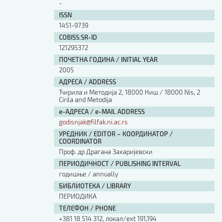
-
ISSN
1451-9739
COBISS.SR-ID
121295372
ПОЧЕТНА ГОДИНА / INITIAL YEAR
2005
АДРЕСА / ADDRESS
Ћирила и Методија 2, 18000 Ниш / 18000 Nis, 2
Cirila and Metodija
е-АДРЕСА / e-MAIL ADDRESS
godisnjak@filfak.ni.ac.rs
УРЕДНИК / EDITOR – КООРДИНАТОР /
COORDINATOR
Проф. др Драгана Захаријевски
ПЕРИОДИЧНОСТ / PUBLISHING INTERVAL
годишње / annually
БИБЛИОТЕКА / LIBRARY
ПЕРИОДИКА
ТЕЛЕФОН / PHONE
+381 18 514 312, локал/ext 191,194