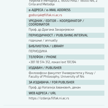
Ћирила и Методија 2, 18000 Ниш / 18000 Nis, 2
Cirila and Metodija
е-АДРЕСА / e-MAIL ADDRESS
godisnjak@filfak.ni.ac.rs
УРЕДНИК / EDITOR – КООРДИНАТОР /
COORDINATOR
Проф. др Драгана Захаријевски
ПЕРИОДИЧНОСТ / PUBLISHING INTERVAL
годишње / annually
БИБЛИОТЕКА / LIBRARY
ПЕРИОДИКА
ТЕЛЕФОН / PHONE
+381 18 514 312, локал/ext 191,194
ИЗДАВАЧ / PUBLISHER
Филозофски факултет Универзитета у Нишу /
Faculty of Philosophy, University of Nis
ЗА ИЗДАВАЧА / FOR PUBLISHER
Проф. др Наталија Јовановић, декан
WEB АДРЕСА / URL
https://izdanja.filfak.ni.ac.rs