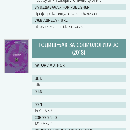
Faculty of Philosophy, University of Nis
ЗА ИЗДАВАЧА / FOR PUBLISHER
Проф. др Наталија Јовановић, декан
WEB АДРЕСА / URL
https://izdanja.filfak.ni.ac.rs
ГОДИШЊАК ЗА СОЦИОЛОГИЈУ 20
(2018)
АУТОР / AUTHOR
-
UDK
316
ISBN
-
ISSN
1451-9739
COBISS.SR-ID
121295372