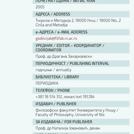
ПОЧЕТНА ГОДИНА / INITIAL YEAR
2005
АДРЕСА / ADDRESS
Ћирила и Методија 2, 18000 Ниш / 18000 Nis, 2
Cirila and Metodija
е-АДРЕСА / e-MAIL ADDRESS
godisnjak@filfak.ni.ac.rs
УРЕДНИК / EDITOR – КООРДИНАТОР /
COORDINATOR
Проф. др Драгана Захаријевски
ПЕРИОДИЧНОСТ / PUBLISHING INTERVAL
годишње / annually
БИБЛИОТЕКА / LIBRARY
ПЕРИОДИКА
ТЕЛЕФОН / PHONE
+381 18 514 312, локал/ext 191,194
ИЗДАВАЧ / PUBLISHER
Филозофски факултет Универзитета у Нишу /
Faculty of Philosophy, University of Nis
ЗА ИЗДАВАЧА / FOR PUBLISHER
Проф. др Наталија Јовановић, декан