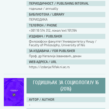
ПЕРИОДИЧНОСТ / PUBLISHING INTERVAL
годишње / annually
БИБЛИОТЕКА / LIBRARY
ПЕРИОДИКА
ТЕЛЕФОН / PHONE
+381 18 514 312, локал/ext 191,194
ИЗДАВАЧ / PUBLISHER
Филозофски факултет Универзитета у Нишу /
Faculty of Philosophy, University of Nis
ЗА ИЗДАВАЧА / FOR PUBLISHER
Проф. др Наталија Јовановић, декан
WEB АДРЕСА / URL
https://izdanja.filfak.ni.ac.rs
ГОДИШЊАК ЗА СОЦИОЛОГИЈУ 16
(2016)
АУТОР / AUTHOR
-