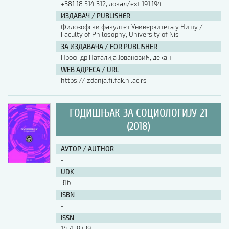
+381 18 514 312, локал/ext 191,194
ИЗДАВАЧ / PUBLISHER
АУТОР / AUTHOR
Филозофски факултет Универзитета у Нишу /
Faculty of Philosophy, University of Nis
ЗА ИЗДАВАЧА / FOR PUBLISHER
UDK
Проф. др Наталија Јовановић, декан
WEB АДРЕСА / URL
https://izdanja.filfak.ni.ac.rs
ISBN
ГОДИШЊАК ЗА СОЦИОЛОГИЈУ 21
ISSN
(2018)
АУТОР / AUTHOR
COBISS.SR-ID
-
UDK
316
DOI
ISBN
-
ISSN
1451-9739