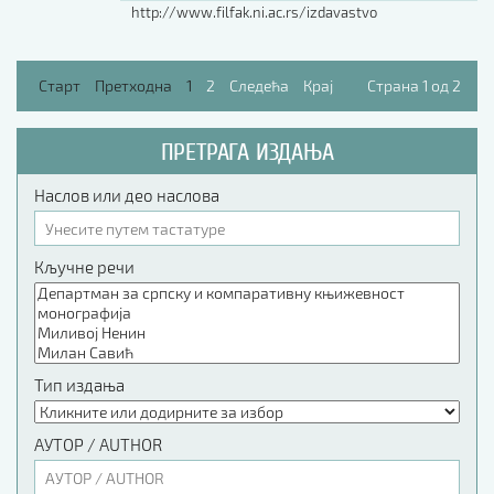
http://www.filfak.ni.ac.rs/izdavastvo
Старт
Претходна
1
2
Следећа
Крај
Страна 1 од 2
ПРЕТРАГА ИЗДАЊА
Наслов или део наслова
Кључне речи
Тип издања
АУТОР / AUTHOR