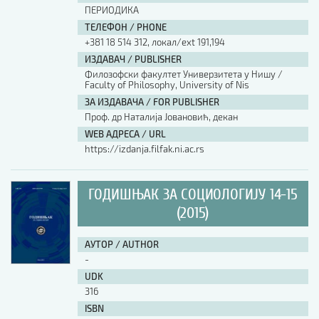
ПЕРИОДИКА
ТЕЛЕФОН / PHONE
+381 18 514 312, локал/ext 191,194
ИЗДАВАЧ / PUBLISHER
Филозофски факултет Универзитета у Нишу /
Faculty of Philosophy, University of Nis
ЗА ИЗДАВАЧА / FOR PUBLISHER
Проф. др Наталија Јовановић, декан
WEB АДРЕСА / URL
https://izdanja.filfak.ni.ac.rs
ГОДИШЊАК ЗА СОЦИОЛОГИЈУ 14-15
(2015)
АУТОР / AUTHOR
-
UDK
316
ISBN