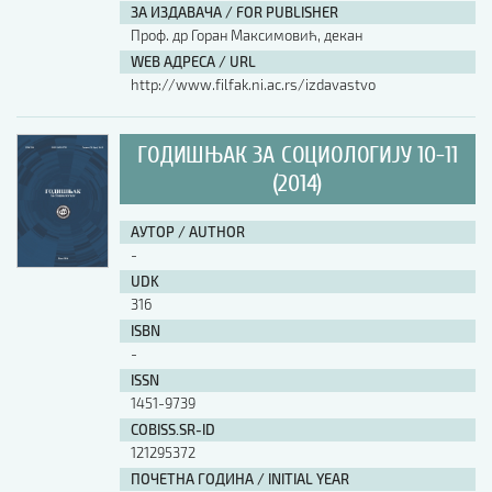
ЗА ИЗДАВАЧА / FOR PUBLISHER
Проф. др Горан Максимовић, декан
WEB АДРЕСА / URL
http://www.filfak.ni.ac.rs/izdavastvo
ГОДИШЊАК ЗА СОЦИОЛОГИЈУ 10-11
(2014)
АУТОР / AUTHOR
-
UDK
316
ISBN
-
ISSN
1451-9739
COBISS.SR-ID
121295372
ПОЧЕТНА ГОДИНА / INITIAL YEAR