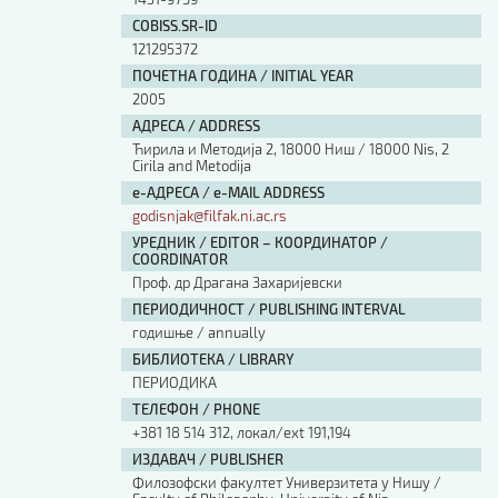
COBISS.SR-ID
121295372
ПОЧЕТНА ГОДИНА / INITIAL YEAR
2005
АДРЕСА / ADDRESS
Ћирила и Методија 2, 18000 Ниш / 18000 Nis, 2
Cirila and Metodija
е-АДРЕСА / e-MAIL ADDRESS
godisnjak@filfak.ni.ac.rs
УРЕДНИК / EDITOR – КООРДИНАТОР /
COORDINATOR
Проф. др Драгана Захаријевски
ПЕРИОДИЧНОСТ / PUBLISHING INTERVAL
годишње / annually
БИБЛИОТЕКА / LIBRARY
ПЕРИОДИКА
ТЕЛЕФОН / PHONE
+381 18 514 312, локал/ext 191,194
ИЗДАВАЧ / PUBLISHER
Филозофски факултет Универзитета у Нишу /