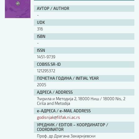
АУТОР / AUTHOR
-
UDK
316
ISBN
-
ISSN
1451-9739
COBISS.SR-ID
121295372
ПОЧЕТНА ГОДИНА / INITIAL YEAR
2005
АДРЕСА / ADDRESS
Ћирила и Методија 2, 18000 Ниш / 18000 Nis, 2
Cirila and Metodija
е-АДРЕСА / e-MAIL ADDRESS
godisnjak@filfak.ni.ac.rs
УРЕДНИК / EDITOR – КООРДИНАТОР /
COORDINATOR
Проф. др Драгана Захаријевски