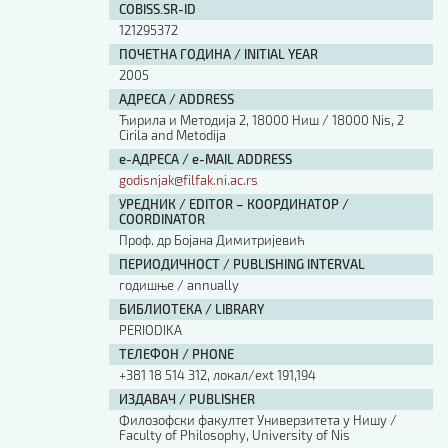
COBISS.SR-ID
121295372
ПОЧЕТНА ГОДИНА / INITIAL YEAR
2005
АДРЕСА / ADDRESS
Ћирила и Методија 2, 18000 Ниш / 18000 Nis, 2
Cirila and Metodija
е-АДРЕСА / e-MAIL ADDRESS
godisnjak@filfak.ni.ac.rs
УРЕДНИК / EDITOR – КООРДИНАТОР /
COORDINATOR
Проф. др Бојана Димитријевић
ПЕРИОДИЧНОСТ / PUBLISHING INTERVAL
годишње / annually
БИБЛИОТЕКА / LIBRARY
PERIODIKA
ТЕЛЕФОН / PHONE
+381 18 514 312, локал/ext 191,194
ИЗДАВАЧ / PUBLISHER
Филозофски факултет Универзитета у Нишу /
Faculty of Philosophy, University of Nis