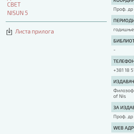
СВЕТ
Проф. др
NISUN 5
ПЕРИОДИ
годишње 
Листа прилога
БИБЛИОТ
-
ТЕЛЕФОН
+381 18 5
ИЗДАВАЧ
Филозофс
of Nis
ЗА ИЗДА
Проф. др
WEB АДР