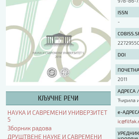
978-86-7
ISSN
-
COBISS.S
2272955
DOI
ПОЧЕТНА 
2011
АДРЕСА 
КЉУЧНЕ РЕЧИ
Ћирила и 
е-АДРЕСА
НАУКА И САВРЕМЕНИ УНИВЕРЗИТЕТ
5
ic@filfak.
Зборник радова
УРЕДНИК
ДРУШТВЕНЕ НАУКЕ И САВРЕМЕНИ
КООРДИН