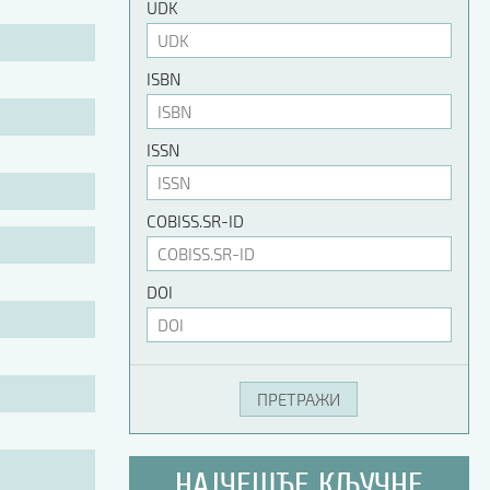
UDK
ISBN
ISSN
COBISS.SR-ID
DOI
НАЈЧЕШЋЕ КЉУЧНЕ