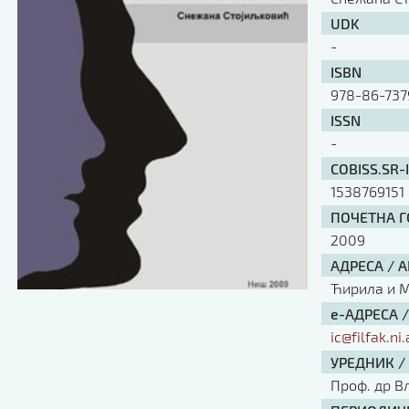
UDK
-
ISBN
978-86-737
ISSN
-
COBISS.SR-
1538769151
ПОЧЕТНА ГО
2009
АДРЕСА / 
Ћирила и Ме
е-АДРЕСА 
ic@filfak.ni.
УРЕДНИК /
Проф. др В