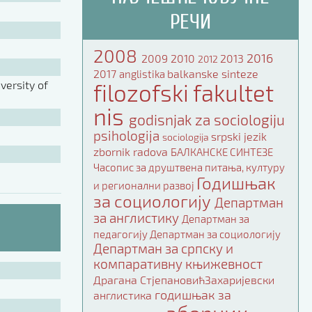
РЕЧИ
2008
2016
2009
2010
2013
2012
2017
balkanske sinteze
anglistika
ersity of
filozofski fakultet
nis
godisnjak za sociologiju
psihologija
srpski jezik
sociologija
zbornik radova
БАЛКАНСКЕ СИНТЕЗЕ
Часопис за друштвена питања, културу
Годишњак
и регионални развој
за социологију
Департман
за англистику
Департман за
педагогију
Департман за социологију
Департман за српску и
компаративну књижевност
Драгана СтјепановићЗахаријевски
годишњак за
англистика