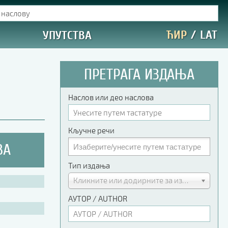
ЋИР
/
LAT
УПУТСТВА
ПРЕТРАГА ИЗДАЊА
Наслов или део наслова
Кључне речи
ВА
Тип издања
Кликните или додирните за избор
АУТОР / AUTHOR