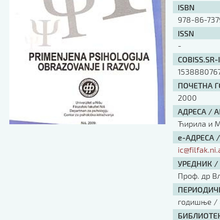
ISBN
978-86-737
ISSN
-
COBISS.SR-
153888076
ПОЧЕТНА ГО
2000
АДРЕСА / 
Ћирила и Ме
е-АДРЕСА 
ic@filfak.ni.
УРЕДНИК /
Проф. др В
ПЕРИОДИЧН
годишње / 
БИБЛИОТЕК