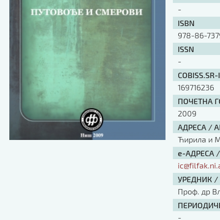
-
ISBN
978-86-737
ISSN
-
COBISS.SR-
169716236
ПОЧЕТНА ГО
2009
АДРЕСА / 
Ћирила и Ме
е-АДРЕСА 
ic@filfak.ni.
УРЕДНИК /
Проф. др В
ПЕРИОДИЧН
-