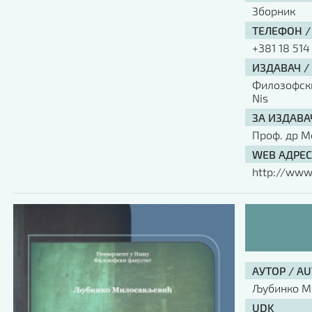
Зборник
ТЕЛЕФОН /
+381 18 514
ИЗДАВАЧ /
Филозофски 
Nis
ЗА ИЗДАВА
Проф. др М
WEB АДРЕС
http://www.
АУТОР / A
Љубинко М
UDK