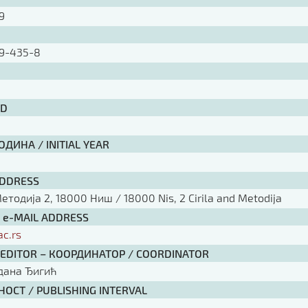
09
9-435-8
ID
ДИНА / INITIAL YEAR
ADDRESS
тодија 2, 18000 Ниш / 18000 Nis, 2 Cirila and Metodija
/ e-MAIL ADDRESS
ac.rs
 EDITOR – КООРДИНАТОР / COORDINATOR
рдана Ђигић
ОСТ / PUBLISHING INTERVAL