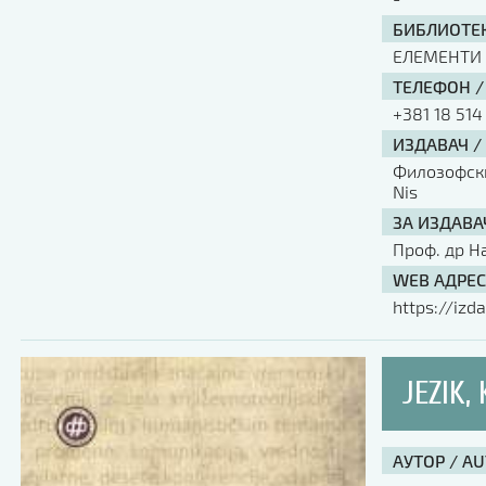
БИБЛИОТЕК
ЕЛЕМЕНТИ
ТЕЛЕФОН /
+381 18 514
ИЗДАВАЧ /
Филозофски 
Nis
ЗА ИЗДАВА
Проф. др Н
WEB АДРЕС
https://izda
JEZIK,
АУТОР / A