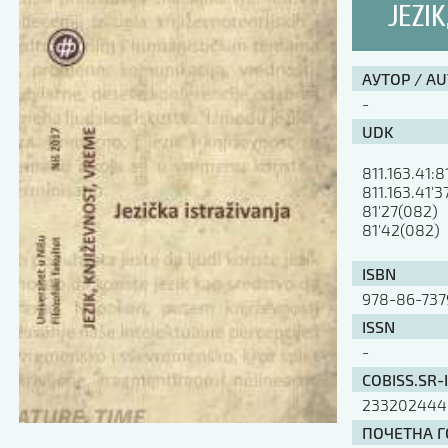
JEZIK
АУТОР / A
-
UDK
811.163.41:8
811.163.41'3
81'27(082)

81'42(082)
ISBN
978-86-73
ISSN
-
COBISS.SR-
233202444
ПОЧЕТНА ГО