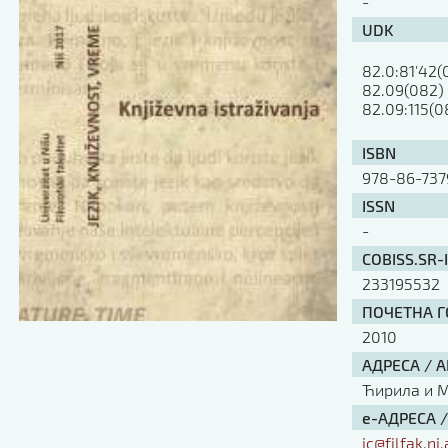
-
UDK
82.0:81'42(
82.09(082)

82.09:115(0
ISBN
978-86-737
ISSN
-
COBISS.SR-
233195532
ПОЧЕТНА ГО
2010
АДРЕСА / 
Ћирила и Ме
е-АДРЕСА 
ic@filfak.ni.