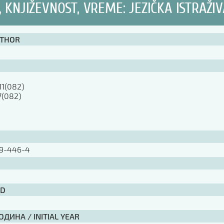
, KNJIŽEVNOST, VREME: JEZIČKA ISTRAŽI
UTHOR
11(082)

7(082)

79-446-4
ID
ДИНА / INITIAL YEAR