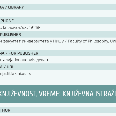
А / LIBRARY
 PHONE
 312, локал/ext 191,194
 PUBLISHER
факултет Универзитета у Нишу / Faculty of Philosophy, Univ
ЧА / FOR PUBLISHER
аталија Јовановић, декан
А / URL
nja.filfak.ni.ac.rs
 KNJIŽEVNOST, VREME: KNJIŽEVNA ISTRAŽ
UTHOR