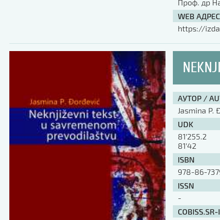
Проф. др Н
WEB АДРЕС
https://izda
NEKNJ
АУТОР / A
Jasmina P. 
UDK
81’255.2
81’42
ISBN
978-86-737
ISSN
-
COBISS.SR-