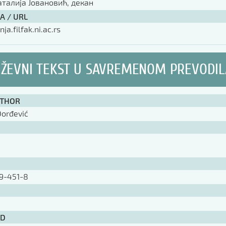
аталија Јовановић, декан
А / URL
nja.filfak.ni.ac.rs
IŽEVNI TEKST U SAVREMENOM PREVODI
UTHOR
Đorđević
9-451-8
ID