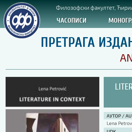
Филозофски факултет, Ћирил
ЧАСОПИСИ
МОНОГР
ПРЕТРАГА ИЗДА
AN
LITE
АУТОР / A
Lena Petrov
UDK