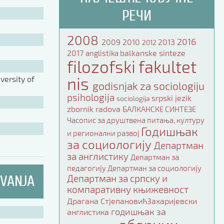
РЕЧИ
2008
2016
2009
2010
2013
2012
2017
balkanske sinteze
anglistika
filozofski fakultet
nis
ersity of
godisnjak za sociologiju
psihologija
srpski jezik
sociologija
zbornik radova
БАЛКАНСКЕ СИНТЕЗЕ
Часопис за друштвена питања, културу
Годишњак
и регионални развој
за социологију
Департман
за англистику
Департман за
педагогију
Департман за социологију
IVANJA
Департман за српску и
компаративну књижевност
Драгана СтјепановићЗахаријевски
годишњак за
англистика