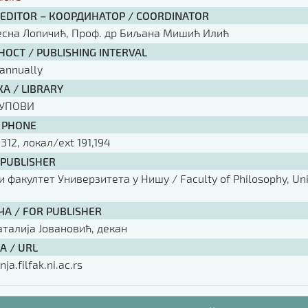
 EDITOR – КООРДИНАТОР / COORDINATOR
есна Лопичић, Проф. др Биљана Мишић Илић
ОСТ / PUBLISHING INTERVAL
annually
А / LIBRARY
КУПОВИ
 PHONE
 312, локал/ext 191,194
 PUBLISHER
факултет Универзитета у Нишу / Faculty of Philosophy, Univ
ЧА / FOR PUBLISHER
аталија Јовановић, декан
А / URL
nja.filfak.ni.ac.rs