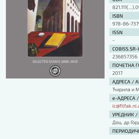
821.111(...).
ISBN
978-86-737
ISSN
-
COBISS.SR-
236857356
ПОЧЕТНА ГО
2017
АДРЕСА / 
Ћирила и Ме
е-АДРЕСА 
ic@filfak.ni.
УРЕДНИК /
Доц. др Го
ПЕРИОДИЧН
-