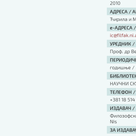
2010
АДРЕСА / 
Ћирила и Ме
е-АДРЕСА 
ic@filfak.ni.
УРЕДНИК /
Проф. др В
ПЕРИОДИЧН
годишње / 
БИБЛИОТЕК
НАУЧНИ С
ТЕЛЕФОН /
+381 18 514
ИЗДАВАЧ /
Филозофски 
Nis
ЗА ИЗДАВА