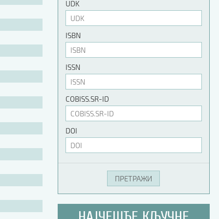
UDK
ISBN
ISSN
COBISS.SR-ID
DOI
НАЈЧЕШЋЕ КЉУЧНЕ