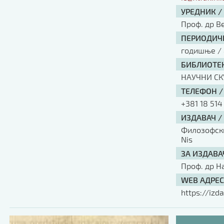
УРЕДНИК /
Проф. др В
ПЕРИОДИЧН
годишње / 
БИБЛИОТЕК
НАУЧНИ С
ТЕЛЕФОН /
+381 18 514
ИЗДАВАЧ /
Филозофски 
Nis
ЗА ИЗДАВА
Проф. др Н
WEB АДРЕС
https://izda