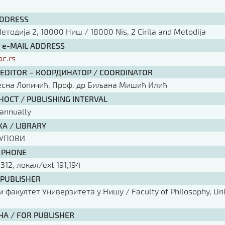
ADDRESS
тодија 2, 18000 Ниш / 18000 Nis, 2 Cirila and Metodija
/ e-MAIL ADDRESS
ac.rs
 EDITOR – КООРДИНАТОР / COORDINATOR
есна Лопичић, Проф. др Биљана Мишић Илић
ОСТ / PUBLISHING INTERVAL
annually
А / LIBRARY
КУПОВИ
 PHONE
 312, локал/ext 191,194
 PUBLISHER
факултет Универзитета у Нишу / Faculty of Philosophy, Univ
ЧА / FOR PUBLISHER