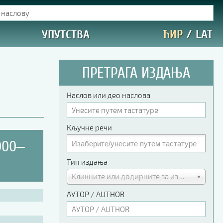
ЋИР
/
LAT
УПУТСТВА
ПРЕТРАГА ИЗДАЊА
Наслов или део наслова
Кључне речи
000‒
Тип издања
Кликните или додирните за избор
АУТОР / AUTHOR