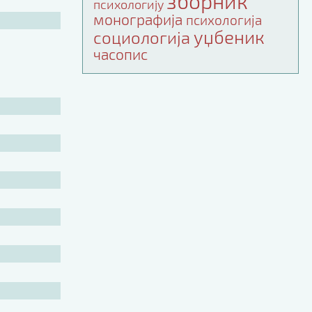
зборник
психологију
монографија
психологија
уџбеник
социологија
часопис