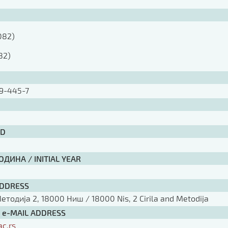
082)

82)
9-445-7
ID
ДИНА / INITIAL YEAR
ADDRESS
тодија 2, 18000 Ниш / 18000 Nis, 2 Cirila and Metodija
/ e-MAIL ADDRESS
ac.rs