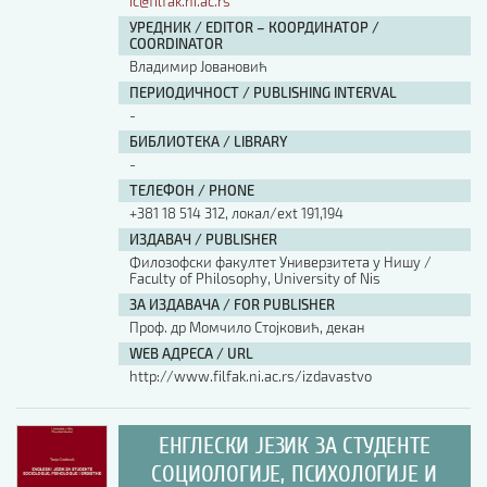
ic@filfak.ni.ac.rs
УРЕДНИК / EDITOR – КООРДИНАТОР /
COORDINATOR
Владимир Јовановић
ПЕРИОДИЧНОСТ / PUBLISHING INTERVAL
-
БИБЛИОТЕКА / LIBRARY
-
ТЕЛЕФОН / PHONE
+381 18 514 312, локал/ext 191,194
ИЗДАВАЧ / PUBLISHER
Филозофски факултет Универзитета у Нишу /
Faculty of Philosophy, University of Nis
ЗА ИЗДАВАЧА / FOR PUBLISHER
Проф. др Момчило Стојковић, декан
WEB АДРЕСА / URL
http://www.filfak.ni.ac.rs/izdavastvo
ЕНГЛЕСКИ ЈЕЗИК ЗА СТУДЕНТЕ
СОЦИОЛОГИЈЕ, ПСИХОЛОГИЈЕ И