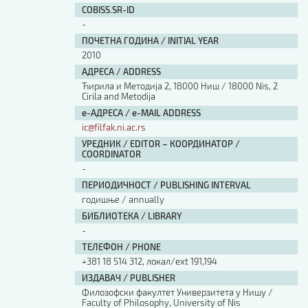
COBISS.SR-ID
-
ПОЧЕТНА ГОДИНА / INITIAL YEAR
2010
АДРЕСА / ADDRESS
Ћирила и Методија 2, 18000 Ниш / 18000 Nis, 2
Cirila and Metodija
е-АДРЕСА / e-MAIL ADDRESS
ic@filfak.ni.ac.rs
УРЕДНИК / EDITOR – КООРДИНАТОР /
COORDINATOR
-
ПЕРИОДИЧНОСТ / PUBLISHING INTERVAL
годишње / annually
БИБЛИОТЕКА / LIBRARY
-
ТЕЛЕФОН / PHONE
+381 18 514 312, локал/ext 191,194
ИЗДАВАЧ / PUBLISHER
Филозофски факултет Универзитета у Нишу /
Faculty of Philosophy, University of Nis