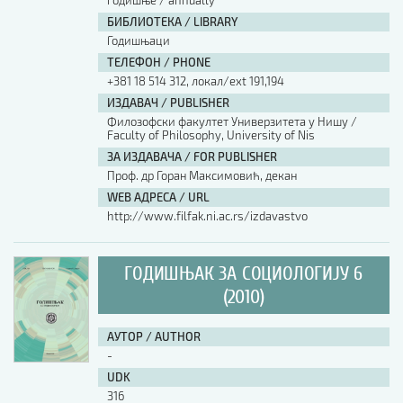
годишње / annually
БИБЛИОТЕКА / LIBRARY
Годишњаци
ТЕЛЕФОН / PHONE
+381 18 514 312, локал/ext 191,194
ИЗДАВАЧ / PUBLISHER
Филозофски факултет Универзитета у Нишу /
Faculty of Philosophy, University of Nis
ЗА ИЗДАВАЧА / FOR PUBLISHER
Проф. др Горан Максимовић, декан
WEB АДРЕСА / URL
http://www.filfak.ni.ac.rs/izdavastvo
ГОДИШЊАК ЗА СОЦИОЛОГИЈУ 6
(2010)
АУТОР / AUTHOR
-
UDK
316