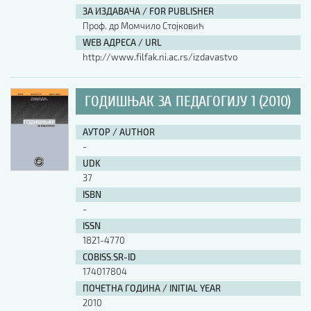
ЗА ИЗДАВАЧА / FOR PUBLISHER
Проф. др Момчило Стојковић
WEB АДРЕСА / URL
http://www.filfak.ni.ac.rs/izdavastvo
ГОДИШЊАК ЗА ПЕДАГОГИЈУ 1 (2010)
АУТОР / AUTHOR
-
UDK
37
ISBN
-
ISSN
1821-4770
COBISS.SR-ID
174017804
ПОЧЕТНА ГОДИНА / INITIAL YEAR
2010