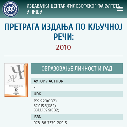
ИЗДАВАЧКИ ЦЕНТАР ФИЛОЗОФСКОГ ФАКУЛТЕТА
У НИШУ
ПРЕТРАГА ИЗДАЊА ПО КЉУЧНОЈ
СВА НАША ИЗДАЊА
РЕЧИ:
ВРСТА ИЗДАЊА:
2010
ГОДИНА ОБЈАВЉИВАЊА:
ОБРАЗОВАЊЕ ЛИЧНОСТ И РАД
ПРЕГЛЕД
АУТОР / AUTHOR
УПУТСТВА
-
UDK
УПУТСТВА
159.923(082)
Правилник о издавачкој делатности
37.015.3(082)
331.1:159.9(082)
Упутство ауторима
Упутство уредницима
ISBN
Изјава о ауторству
978-86-7379-209-5
Изјава о лектури