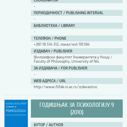
COORDINATOR
-
ПЕРИОДИЧНОСТ / PUBLISHING INTERVAL
-
БИБЛИОТЕКА / LIBRARY
-
ТЕЛЕФОН / PHONE
+381 18 514 312, локал/ext 191,194
ИЗДАВАЧ / PUBLISHER
Филозофски факултет Универзитета у Нишу /
Faculty of Philosophy, University of Nis
ЗА ИЗДАВАЧА / FOR PUBLISHER
-
WEB АДРЕСА / URL
http://www.filfak.ni.ac.rs/izdavastvo
ГОДИШЊАК ЗА ПСИХОЛОГИЈУ 9
(2010)
АУТОР / AUTHOR