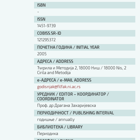
ISBN
-
ISSN
1451-9739
COBISS.SR-ID
121295372
ПОЧЕТНА ГОДИНА / INITIAL YEAR
2005
АДРЕСА / ADDRESS
Ћирила и Методија 2, 18000 Ниш / 18000 Nis, 2
Cirila and Metodija
е-АДРЕСА / e-MAIL ADDRESS
godisnjak@filfak.ni.ac.rs
УРЕДНИК / EDITOR – КООРДИНАТОР /
COORDINATOR
Проф. др Драгана Захаријевска
ПЕРИОДИЧНОСТ / PUBLISHING INTERVAL
годишње / annually
БИБЛИОТЕКА / LIBRARY
Периодика