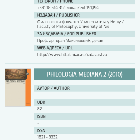
ТЕЛЕФОН / PHONE
+381 18 514 312, локал/ext 191,194
ИЗДАВАЧ / PUBLISHER
Филозофски факултет Универзитета у Нишу /
Faculty of Philosophy, University of Nis
ЗА ИЗДАВАЧА / FOR PUBLISHER
Проф. др Горан Максимовић, декан
WEB АДРЕСА / URL
http://www.filfak.ni.ac.rs/izdavastvo
PHILOLOGIA MEDIANA 2 (2010)
АУТОР / AUTHOR
-
UDK
82
ISBN
-
ISSN
1821 - 3332