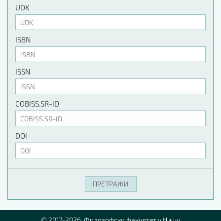
UDK
ISBN
ISSN
COBISS.SR-ID
DOI
© 2017-2026. Филозофски факултет у Нишу