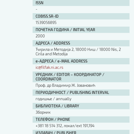
ISSN
Изјава о коришћењу ауторског дела
-
Упутство за бирање лиценце
Уговор са аутором
COBISS.SR-ID
1539056895
Логотипи
ПОЧЕТНА ГОДИНА / INITIAL YEAR
Шаблон прве стране и импресума [B5, ћир]
2000
Шаблон прве стране и импресума [B5, лат]
Шаблон прве стране и импресума [B5, енг]
АДРЕСА / ADDRESS
Ћирила и Методија 2, 18000 Ниш / 18000 Nis, 2
Етички кодекс
Cirila and Metodija
е-АДРЕСА / e-MAIL ADDRESS
ПРЕТРАГА ИЗДАЊА
ic@filfak.ni.ac.rs
УРЕДНИК / EDITOR – КООРДИНАТОР /
Наслов или део наслова
COORDINATOR
Проф. др Владимир Ж. Јовановић
ПЕРИОДИЧНОСТ / PUBLISHING INTERVAL
Кључне речи
годишње / annually
БИБЛИОТЕКА / LIBRARY
Зборник
ТЕЛЕФОН / PHONE
+381 18 514 312, локал/ext 191,194
Тип издања
ИЗДАВАЧ / PUBLISHER