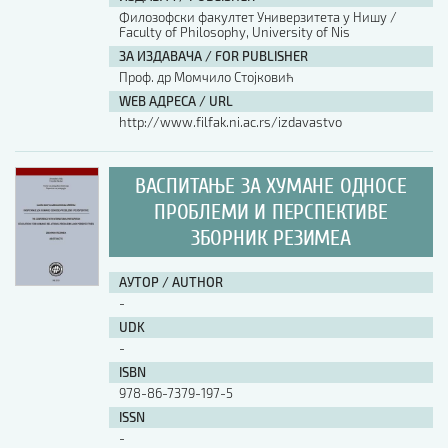
Филозофски факултет Универзитета у Нишу /
Faculty of Philosophy, University of Nis
АУТОР / AUTHOR
ЗА ИЗДАВАЧА / FOR PUBLISHER
Проф. др Момчило Стојковић
WEB АДРЕСА / URL
UDK
http://www.filfak.ni.ac.rs/izdavastvo
ISBN
ВАСПИТАЊЕ ЗА ХУМАНЕ ОДНОСЕ
ПРОБЛЕМИ И ПЕРСПЕКТИВЕ
ЗБОРНИК РЕЗИМЕА
ISSN
АУТОР / AUTHOR
COBISS.SR-ID
-
UDK
-
DOI
ISBN
978-86-7379-197-5
ISSN
-