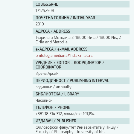
COBISS.SR-ID
171242508
ПОЧЕТНА ГОДИНА / INITIAL YEAR
2010
АДРЕСА / ADDRESS
Ћирила и Методија 2, 18000 Ниш / 18000 Nis, 2
Cirila and Metodija
е-АДРЕСА / e-MAIL ADDRESS
philologiamediana@filfak.ni.ac.rs
УРЕДНИК / EDITOR – КООРДИНАТОР /
COORDINATOR
Ирена Арсић
ПЕРИОДИЧНОСТ / PUBLISHING INTERVAL
годишње / annually
БИБЛИОТЕКА / LIBRARY
Часописи
ТЕЛЕФОН / PHONE
+381 18 514 312, локал/ext 191,194
ИЗДАВАЧ / PUBLISHER
Филозофски факултет Универзитета у Нишу /
Faculty of Philosophy, University of Nis