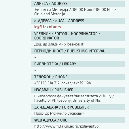
АДРЕСА / ADDRESS
Ћирила и Методија 2, 18000 Ниш / 18000 Nis, 2
Cirila and Metodija
е-АДРЕСА / e-MAIL ADDRESS
ic@filfak.ni.ac.rs
УРЕДНИК / EDITOR – КООРДИНАТОР /
COORDINATOR
Доц. др Владимир Јовановић
ПЕРИОДИЧНОСТ / PUBLISHING INTERVAL
-
БИБЛИОТЕКА / LIBRARY
-
ТЕЛЕФОН / PHONE
+381 18 514 312, локал/ext 191,194
ИЗДАВАЧ / PUBLISHER
Филозофски факултет Универзитета у Нишу /
Faculty of Philosophy, University of Nis
ЗА ИЗДАВАЧА / FOR PUBLISHER
Проф. др Момчило Стојковић
WEB АДРЕСА / URL
http://www.filfak.ni.ac.rs/izdavastvo