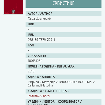
СРБИСТИКЕ
АУТОР / AUTHOR
Тања Цветковић
UDK
-
ISBN
978-86-7379-207-1
ISSN
-
COBISS.SR-ID
180131084
ПОЧЕТНА ГОДИНА / INITIAL YEAR
2010
АДРЕСА / ADDRESS
Ћирила и Методија 2, 18000 Ниш / 18000 Nis, 2
Cirila and Metodija
е-АДРЕСА / e-MAIL ADDRESS
ic@filfak.ni.ac.rs
УРЕДНИК / EDITOR – КООРДИНАТОР /