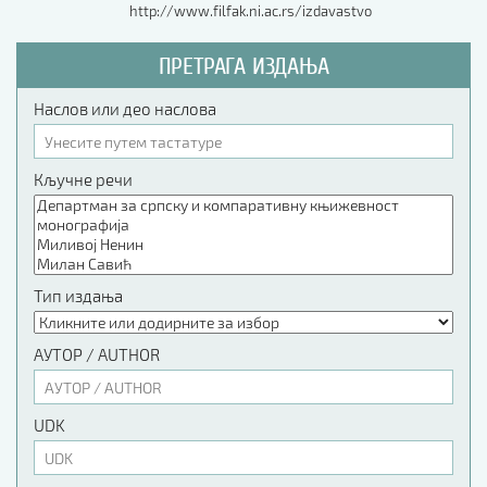
http://www.filfak.ni.ac.rs/izdavastvo
ПРЕТРАГА ИЗДАЊА
Наслов или део наслова
Кључне речи
Тип издања
АУТОР / AUTHOR
UDK