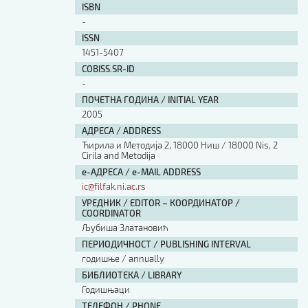
ISBN
-
ISSN
1451-5407
COBISS.SR-ID
-
ПОЧЕТНА ГОДИНА / INITIAL YEAR
2005
АДРЕСА / ADDRESS
Ћирила и Методија 2, 18000 Ниш / 18000 Nis, 2
Cirila and Metodija
е-АДРЕСА / e-MAIL ADDRESS
ic@filfak.ni.ac.rs
УРЕДНИК / EDITOR – КООРДИНАТОР /
COORDINATOR
Љубиша Златановић
ПЕРИОДИЧНОСТ / PUBLISHING INTERVAL
годишње / annually
БИБЛИОТЕКА / LIBRARY
Годишњаци
ТЕЛЕФОН / PHONE