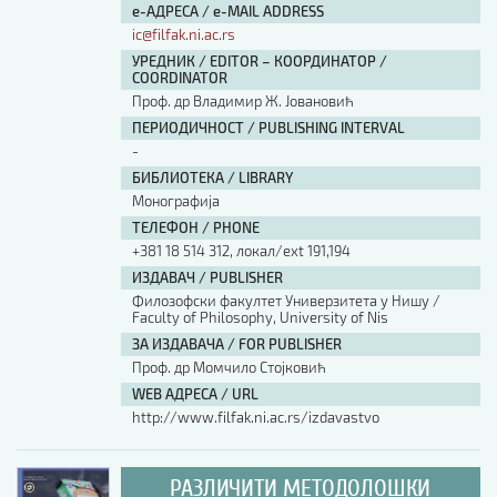
е-АДРЕСА / e-MAIL ADDRESS
ic@filfak.ni.ac.rs
УРЕДНИК / EDITOR – КООРДИНАТОР /
COORDINATOR
Проф. др Владимир Ж. Јовановић
ПЕРИОДИЧНОСТ / PUBLISHING INTERVAL
-
БИБЛИОТЕКА / LIBRARY
Монографија
ТЕЛЕФОН / PHONE
+381 18 514 312, локал/ext 191,194
ИЗДАВАЧ / PUBLISHER
Филозофски факултет Универзитета у Нишу /
Faculty of Philosophy, University of Nis
ЗА ИЗДАВАЧА / FOR PUBLISHER
Проф. др Момчило Стојковић
WEB АДРЕСА / URL
http://www.filfak.ni.ac.rs/izdavastvo
РАЗЛИЧИТИ МЕТОДОЛОШКИ