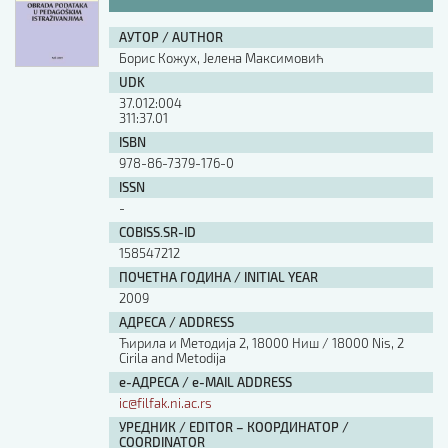
АУТОР / AUTHOR
Борис Кожух, Јелена Максимовић
UDK
37.012:004
311:37.01
ISBN
978-86-7379-176-0
ISSN
-
COBISS.SR-ID
158547212
ПОЧЕТНА ГОДИНА / INITIAL YEAR
2009
АДРЕСА / ADDRESS
Ћирила и Методија 2, 18000 Ниш / 18000 Nis, 2
Cirila and Metodija
е-АДРЕСА / e-MAIL ADDRESS
ic@filfak.ni.ac.rs
УРЕДНИК / EDITOR – КООРДИНАТОР /
COORDINATOR