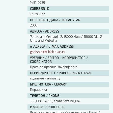
1451-9739
COBISS.SR-ID
121295372
ПОЧЕТНА ГОДИНА / INITIAL YEAR
2005
АДРЕСА / ADDRESS
Ћирила и Методија 2, 18000 Ниш / 18000 Nis, 2
Cirila and Metodija
е-АДРЕСА / e-MAIL ADDRESS
godisnjak@filfak.ni.ac.rs
УРЕДНИК / EDITOR – КООРДИНАТОР /
COORDINATOR
Проф. др Драгана Захаријевска
ПЕРИОДИЧНОСТ / PUBLISHING INTERVAL
годишње / annually
БИБЛИОТЕКА / LIBRARY
Периодика
ТЕЛЕФОН / PHONE
+381 18 514 312, локал/ext 191,194
ИЗДАВАЧ / PUBLISHER
Филозофски факултет Универзитета у Нишу /