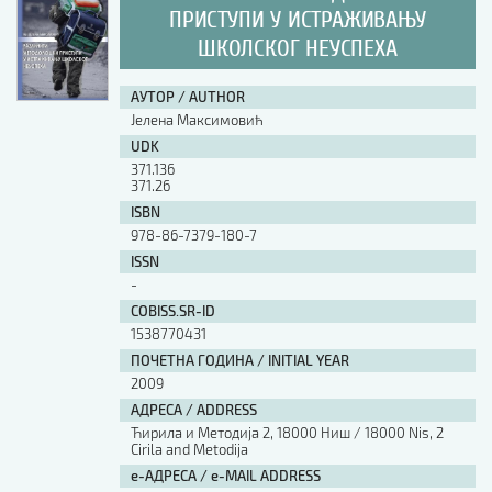
ПРИСТУПИ У ИСТРАЖИВАЊУ
ШКОЛСКОГ НЕУСПЕХА
АУТОР / AUTHOR
Јелена Максимовић
UDK
371.136
371.26
ISBN
978-86-7379-180-7
ISSN
-
COBISS.SR-ID
1538770431
ПОЧЕТНА ГОДИНА / INITIAL YEAR
2009
АДРЕСА / ADDRESS
Ћирила и Методија 2, 18000 Ниш / 18000 Nis, 2
Cirila and Metodija
е-АДРЕСА / e-MAIL ADDRESS