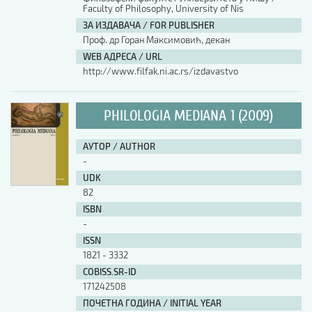
Faculty of Philosophy, University of Nis
ЗА ИЗДАВАЧА / FOR PUBLISHER
Проф. др Горан Максимовић, декан
WEB АДРЕСА / URL
http://www.filfak.ni.ac.rs/izdavastvo
PHILOLOGIA MEDIANA 1 (2009)
АУТОР / AUTHOR
-
UDK
82
ISBN
-
ISSN
1821 - 3332
COBISS.SR-ID
171242508
ПОЧЕТНА ГОДИНА / INITIAL YEAR