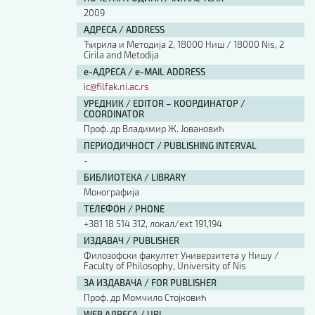
2009
АДРЕСА / ADDRESS
Ћирила и Методија 2, 18000 Ниш / 18000 Nis, 2
Cirila and Metodija
е-АДРЕСА / e-MAIL ADDRESS
ic@filfak.ni.ac.rs
УРЕДНИК / EDITOR – КООРДИНАТОР /
COORDINATOR
Проф. др Владимир Ж. Јовановић
ПЕРИОДИЧНОСТ / PUBLISHING INTERVAL
-
БИБЛИОТЕКА / LIBRARY
Монографија
ТЕЛЕФОН / PHONE
+381 18 514 312, локал/ext 191,194
ИЗДАВАЧ / PUBLISHER
Филозофски факултет Универзитета у Нишу /
Faculty of Philosophy, University of Nis
ЗА ИЗДАВАЧА / FOR PUBLISHER
Проф. др Момчило Стојковић
WEB АДРЕСА / URL