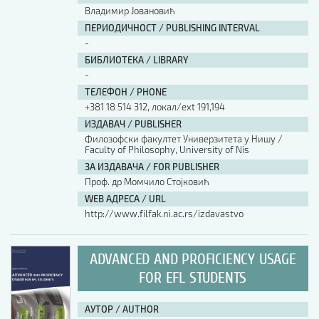
Владимир Јовановић
ПЕРИОДИЧНОСТ / PUBLISHING INTERVAL
-
БИБЛИОТЕКА / LIBRARY
-
ТЕЛЕФОН / PHONE
+381 18 514 312, локал/ext 191,194
ИЗДАВАЧ / PUBLISHER
Филозофски факултет Универзитета у Нишу /
Faculty of Philosophy, University of Nis
ЗА ИЗДАВАЧА / FOR PUBLISHER
Проф. др Момчило Стојковић
WEB АДРЕСА / URL
http://www.filfak.ni.ac.rs/izdavastvo
ADVANCED AND PROFICIENCY USAGE
FOR EFL STUDENTS
АУТОР / AUTHOR