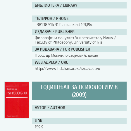
БИБЛИОТЕКА / LIBRARY
-
ТЕЛЕФОН / PHONE
+381 18 514 312, локал/ext 191,194
ИЗДАВАЧ / PUBLISHER
Филозофски факултет Универзитета у Нишу /
Faculty of Philosophy, University of Nis
ЗА ИЗДАВАЧА / FOR PUBLISHER
Проф. др Момчило Стојковић, декан
WEB АДРЕСА / URL
http://www.filfak.ni.ac.rs/izdavastvo
ГОДИШЊАК ЗА ПСИХОЛОГИЈУ 8
(2009)
АУТОР / AUTHOR
-
UDK
159.9