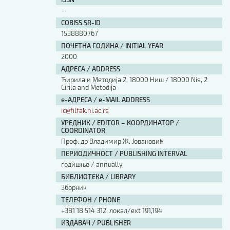
Изјава о коришћењу ауторског дела
-
Упутство за бирање лиценце
COBISS.SR-ID
Уговор са аутором
1538880767
Логотипи
ПОЧЕТНА ГОДИНА / INITIAL YEAR
Шаблон прве стране и импресума [B5, ћир]
2000
Шаблон прве стране и импресума [B5, лат]
АДРЕСА / ADDRESS
Шаблон прве стране и импресума [B5, енг]
Ћирила и Методија 2, 18000 Ниш / 18000 Nis, 2
Cirila and Metodija
Етички кодекс
е-АДРЕСА / e-MAIL ADDRESS
ic@filfak.ni.ac.rs
ПРЕТРАГА ИЗДАЊА
УРЕДНИК / EDITOR – КООРДИНАТОР /
COORDINATOR
Наслов или део наслова
Проф. др Владимир Ж. Јовановић
ПЕРИОДИЧНОСТ / PUBLISHING INTERVAL
годишње / annually
Кључне речи
БИБЛИОТЕКА / LIBRARY
Зборник
ТЕЛЕФОН / PHONE
+381 18 514 312, локал/ext 191,194
Тип издања
ИЗДАВАЧ / PUBLISHER