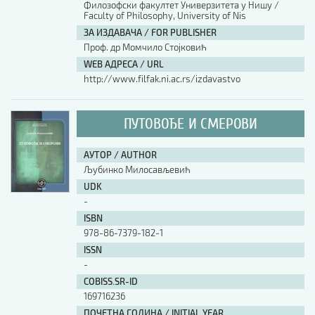
Филозофски факултет Универзитета у Нишу /
Faculty of Philosophy, University of Nis
АУТОР / AUTHOR
ЗА ИЗДАВАЧА / FOR PUBLISHER
Проф. др Момчило Стојковић
WEB АДРЕСА / URL
UDK
http://www.filfak.ni.ac.rs/izdavastvo
ISBN
ПУТОВОЂЕ И СМЕРОВИ
АУТОР / AUTHOR
ISSN
Љубинко Милосављевић
UDK
-
COBISS.SR-ID
ISBN
978-86-7379-182-1
ISSN
DOI
-
COBISS.SR-ID
169716236
ПОЧЕТНА ГОДИНА / INITIAL YEAR