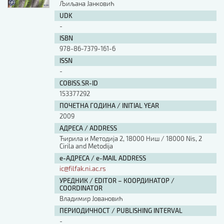
Љиљана Јанковић
UDK
-
ISBN
978-86-7379-161-6
ISSN
-
COBISS.SR-ID
153377292
ПОЧЕТНА ГОДИНА / INITIAL YEAR
2009
АДРЕСА / ADDRESS
Ћирила и Методија 2, 18000 Ниш / 18000 Nis, 2
Cirila and Metodija
е-АДРЕСА / e-MAIL ADDRESS
ic@filfak.ni.ac.rs
УРЕДНИК / EDITOR – КООРДИНАТОР /
COORDINATOR
Владимир Јовановић
ПЕРИОДИЧНОСТ / PUBLISHING INTERVAL
-