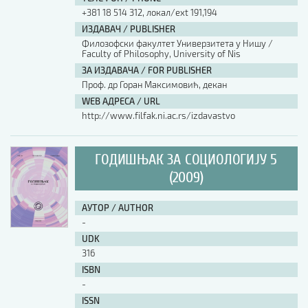
+381 18 514 312, локал/ext 191,194
ИЗДАВАЧ / PUBLISHER
Филозофски факултет Универзитета у Нишу /
Faculty of Philosophy, University of Nis
ЗА ИЗДАВАЧА / FOR PUBLISHER
Проф. др Горан Максимовић, декан
WEB АДРЕСА / URL
http://www.filfak.ni.ac.rs/izdavastvo
ГОДИШЊАК ЗА СОЦИОЛОГИЈУ 5
(2009)
АУТОР / AUTHOR
-
UDK
316
ISBN
-
ISSN