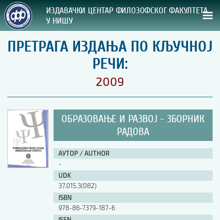
ИЗДАВАЧКИ ЦЕНТАР ФИЛОЗОФСКОГ ФАКУЛТЕТА
У НИШУ
ПРЕТРАГА ИЗДАЊА ПО КЉУЧНОЈ
СВА НАША ИЗДАЊА
РЕЧИ:
ВРСТА ИЗДАЊА:
2009
ГОДИНА ОБЈАВЉИВАЊА:
ОБРАЗОВАЊЕ И РАЗВОЈ - ЗБОРНИК
ПРЕГЛЕД
РАДОВА
УПУТСТВА
АУТОР / AUTHOR
-
УПУТСТВА
UDK
Правилник о издавачкој делатности
37.015.3(082)
Упутство ауторима
ISBN
Упутство уредницима
978-86-7379-187-6
Изјава о ауторству
Изјава о лектури
ISSN