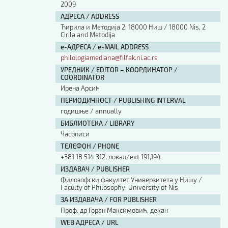
2009
АДРЕСА / ADDRESS
Ћирила и Методија 2, 18000 Ниш / 18000 Nis, 2
Cirila and Metodija
е-АДРЕСА / e-MAIL ADDRESS
philologiamediana@filfak.ni.ac.rs
УРЕДНИК / EDITOR – КООРДИНАТОР /
COORDINATOR
Ирена Арсић
ПЕРИОДИЧНОСТ / PUBLISHING INTERVAL
годишње / annually
БИБЛИОТЕКА / LIBRARY
Часописи
ТЕЛЕФОН / PHONE
+381 18 514 312, локал/ext 191,194
ИЗДАВАЧ / PUBLISHER
Филозофски факултет Универзитета у Нишу /
Faculty of Philosophy, University of Nis
ЗА ИЗДАВАЧА / FOR PUBLISHER
Проф. др Горан Максимовић, декан
WEB АДРЕСА / URL