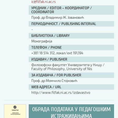
ic@filfak.ni.ac.rs
УРЕДНИК / EDITOR – КООРДИНАТОР /
COORDINATOR
Проф. др Владимир Ж. Јовановић
ПЕРИОДИЧНОСТ / PUBLISHING INTERVAL
-
БИБЛИОТЕКА / LIBRARY
Монографија
ТЕЛЕФОН / PHONE
+381 18 514 312, локал/ext 191,194
ИЗДАВАЧ / PUBLISHER
Филозофски факултет Универзитета у Нишу /
Faculty of Philosophy, University of Nis
ЗА ИЗДАВАЧА / FOR PUBLISHER
Проф. др Момчило Стојковић
WEB АДРЕСА / URL
http://www.filfak.ni.ac.rs/izdavastvo
ОБРАДА ПОДАТАКА У ПЕДАГОШКИМ
ИСТРАЖИВАЊИМА