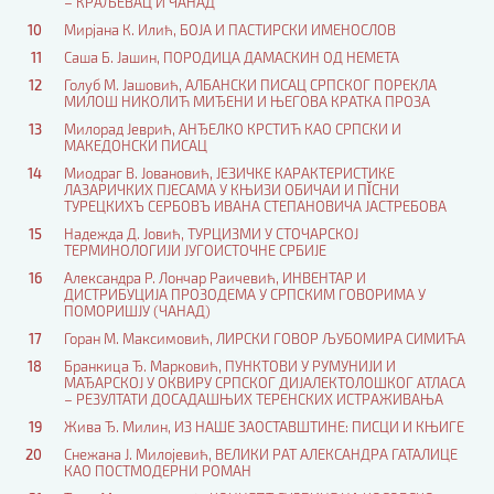
– КРАЉЕВАЦ И ЧАНАД
10
Мирјана К. Илић, БОЈА И ПАСТИРСКИ ИМЕНОСЛОВ
11
Саша Б. Јашин, ПОРОДИЦА ДАМАСКИН ОД НЕМЕТА
12
Голуб M. Јашовић, АЛБАНСКИ ПИСАЦ СРПСКОГ ПОРЕКЛА
МИЛОШ НИКОЛИЋ МИЂЕНИ И ЊЕГОВA КРАТКА ПРОЗА
13
Милорад Јеврић, АНЂЕЛКО КРСТИЋ КАО СРПСКИ И
МАКЕДОНСКИ ПИСАЦ
14
Миодраг В. Јовановић, ЈЕЗИЧКЕ КАРАКТЕРИСТИКЕ
ЛАЗАРИЧКИХ ПЈЕСАМА У КЊИЗИ ОБИЧАИ И ПĬСНИ
ТУРЕЦКИХЪ СЕРБОВЪ ИВАНА СТЕПАНОВИЧА ЈАСТРЕБОВА
15
Надежда Д. Јовић, ТУРЦИЗМИ У СТОЧАРСКОЈ
ТЕРМИНОЛОГИЈИ ЈУГОИСТОЧНЕ СРБИЈЕ
16
Александра Р. Лончар Раичевић, ИНВЕНТАР И
ДИСТРИБУЦИЈА ПРОЗОДЕМА У СРПСКИМ ГОВОРИМА У
ПОМОРИШЈУ (ЧАНАД)
17
Горан М. Максимовић, ЛИРСКИ ГОВОР ЉУБОМИРА СИМИЋА
18
Бранкица Ђ. Марковић, ПУНКТОВИ У РУМУНИЈИ И
МАЂАРСКОЈ У ОКВИРУ СРПСКОГ ДИЈАЛЕКТОЛОШКОГ АТЛАСА
– РЕЗУЛТАТИ ДОСАДАШЊИХ ТЕРЕНСКИХ ИСТРАЖИВАЊА
19
Жива Ђ. Милин, ИЗ НАШЕ ЗАОСТАВШТИНЕ: ПИСЦИ И КЊИГЕ
20
Снежана Ј. Милојевић, ВЕЛИКИ РАТ АЛЕКСАНДРА ГАТАЛИЦЕ
КАО ПОСТМОДЕРНИ РОМАН