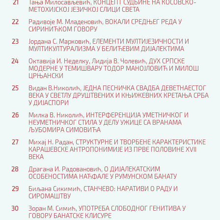
21
Тања Милосављевић, КОНЦЕПТ СУДБИНЕ НА КОСОВСКО-
МЕТОХИЈСКОЈ ЈЕЗИЧКОЈ СЛИЦИ СВЕТА
22
Радивоје М. Младеновић, ВОКАЛИ СРЕДЊЕГ РЕДА У
СИРИНИЋКОМ ГОВОРУ
23
Јордана С. Марковић, ЕЛЕМЕНТИ МУЛТИЈЕЗИЧНОСТИ И
МУЛТИКУЛТУРАЛИЗМА У БЕЛИЋЕВИМ ДИЈАЛЕКТИМА
24
Октавија И. Неделку, Лидија В. Чолевић, ДУХ СРПСКЕ
МОДЕРНЕ У ТЕМИШВАРУ ТОДОР МАНОЈЛОВИЋ И МИЛОШ
ЦРЊАНСКИ
25
Видан В.Николић, ЈЕДНА ПЕСНИЧКА СВАДБА ДЕВЕТНАЕСТОГ
ВЕКА У СВЕТЛУ ДРУШТВЕНИХ И КЊИЖЕВНИХ КРЕТАЊА СРБА
У ДИЈАСПОРИ
26
Милка В. Николић, ИНТЕРФЕРЕНЦИЈА УМЕТНИЧКОГ И
НЕУМЕТНИЧКОГ СТИЛА У ДЕЛУ УЖИЦЕ СА ВРАНАМА
ЉУБОМИРА СИМОВИЋА
27
Михај Н. Радан, СТРУКТУРНЕ И ТВОРБЕНЕ КАРАКТЕРИСТИКЕ
КАРАШЕВСКЕ АНТРОПОНИМИЈЕ ИЗ ПРВЕ ПОЛОВИНЕ XVII
ВЕКА
28
Драгана И. Радовановић, О ДИЈАЛЕКАТСКИМ
ОСОБЕНОСТИМА НАЋФАЛЕ У РУМУНСКОМ БАНАТУ
29
Биљана Сикимић, СТАНЧЕВО: НАРАТИВИ О РАДУ И
СИРОМАШТВУ
30
Зоран М. Симић, УПОТРЕБА СЛОБОДНОГ ГЕНИТИВА У
ГОВОРУ БАНАТСКЕ КЛИСУРЕ