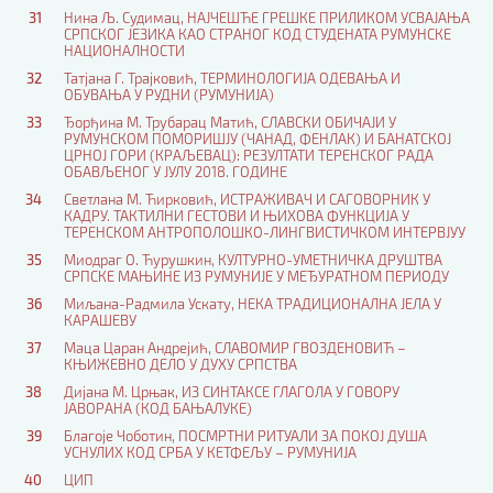
31
Нина Љ. Судимац, НАЈЧЕШЋЕ ГРЕШКЕ ПРИЛИКОМ УСВАЈАЊА
СРПСКОГ ЈЕЗИКА КАО СТРАНОГ КОД СТУДЕНАТА РУМУНСКЕ
НАЦИОНАЛНОСТИ
32
Татјана Г. Трајковић, ТЕРМИНОЛОГИЈА ОДЕВАЊА И
ОБУВАЊА У РУДНИ (РУМУНИЈА)
33
Ђорђина M. Трубарац Матић, СЛАВСКИ ОБИЧАЈИ У
РУМУНСКОМ ПОМОРИШЈУ (ЧАНАД, ФЕНЛАК) И БАНАТСКОЈ
ЦРНОЈ ГОРИ (КРАЉЕВАЦ): РЕЗУЛТАТИ ТЕРЕНСКОГ РАДА
ОБАВЉЕНОГ У ЈУЛУ 2018. ГОДИНЕ
34
Светлана M. Ћирковић, ИСТРАЖИВАЧ И САГОВОРНИК У
КАДРУ. ТАКТИЛНИ ГЕСТОВИ И ЊИХОВА ФУНКЦИЈА У
ТЕРЕНСКОМ АНТРОПОЛОШКО-ЛИНГВИСТИЧКОМ ИНТЕРВЈУУ
35
Миодраг О. Ћурушкин, КУЛТУРНО-УМЕТНИЧКА ДРУШТВА
СРПСКЕ МАЊИНЕ ИЗ РУМУНИЈЕ У МЕЂУРАТНОМ ПЕРИОДУ
36
Миљана-Радмила Ускату, НЕКА ТРАДИЦИОНАЛНА ЈЕЛА У
КАРАШЕВУ
37
Maца Царан Андрејић, СЛАВОМИР ГВОЗДЕНОВИЋ –
КЊИЖЕВНО ДЕЛО У ДУХУ СРПСТВА
38
Дијана М. Црњак, ИЗ СИНТАКСЕ ГЛАГОЛА У ГОВОРУ
ЈАВОРАНА (КОД БАЊАЛУКЕ)
39
Благоје Чоботин, ПОСМРТНИ РИТУАЛИ ЗА ПОКОЈ ДУША
УСНУЛИХ КОД СРБА У КЕТФЕЉУ – РУМУНИЈА
40
ЦИП