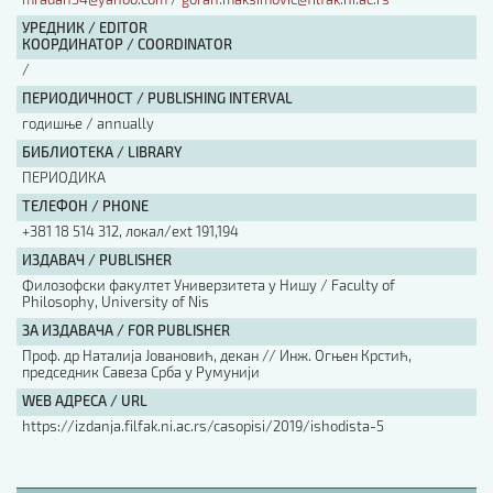
УРЕДНИК / EDITOR
КООРДИНАТОР / COORDINATOR
/
ПЕРИОДИЧНОСТ / PUBLISHING INTERVAL
годишње / annually
БИБЛИОТЕКА / LIBRARY
ПЕРИОДИКА
ТЕЛЕФОН / PHONE
+381 18 514 312, локал/ext 191,194
ИЗДАВАЧ / PUBLISHER
Филозофски факултет Универзитета у Нишу / Faculty of
Philosophy, University of Nis
ЗА ИЗДАВАЧА / FOR PUBLISHER
Проф. др Наталија Јовановић, декан // Инж. Огњен Крстић,
председник Савеза Срба у Румунији
WEB АДРЕСА / URL
https://izdanja.filfak.ni.ac.rs/casopisi/2019/ishodista-5