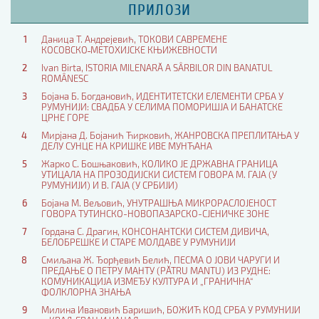
ПРИЛОЗИ
1
Даница T. Андрејевић, ТОКОВИ САВРЕМЕНЕ
КОСОВСКО˗МЕТОХИЈСКЕ КЊИЖЕВНОСТИ
2
Ivan Birta, ISTORIA MILENARĂ A SÂRBILOR DIN BANATUL
ROMÂNESC
3
Бојана Б. Богдановић, ИДЕНТИТЕТСКИ ЕЛЕМЕНТИ СРБА У
РУМУНИЈИ: СВАДБА У СЕЛИМА ПОМОРИШЈА И БАНАТСКЕ
ЦРНЕ ГОРЕ
4
Мирјана Д. Бојанић Ћирковић, ЖАНРОВСКА ПРЕПЛИТАЊА У
ДЕЛУ СУНЦЕ НА КРИШКЕ ИВЕ МУНЋАНА
5
Жарко С. Бошњаковић, КОЛИКО ЈЕ ДРЖАВНА ГРАНИЦА
УТИЦАЛА НА ПРОЗОДИЈСКИ СИСТЕМ ГОВОРА М. ГАЈА (У
РУМУНИЈИ) И В. ГАЈА (У СРБИЈИ)
6
Бојана М. Вељовић, УНУТРАШЊА МИКРОРАСЛОЈЕНОСТ
ГОВОРА ТУТИНСКО-НОВОПАЗАРСКО-СЈЕНИЧКЕ ЗОНЕ
7
Гордана С. Драгин, КОНСОНАНТСКИ СИСТЕМ ДИВИЧA,
БЕЛОБРЕШКE И СТАРE МОЛДАВЕ У РУМУНИЈИ
8
Смиљана Ж. Ђорђевић Белић, ПЕСМА О ЈОВИ ЧАРУГИ И
ПРЕДАЊЕ О ПЕТРУ МАНТУ (PĂTRU MANTU) ИЗ РУДНЕ:
КОМУНИКАЦИЈА ИЗМЕЂУ КУЛТУРА И „ГРАНИЧНА“
ФОЛКЛОРНА ЗНАЊА
9
Милина Ивановић Баришић, БОЖИЋ КОД СРБА У РУМУНИЈИ