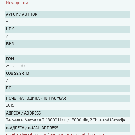
Исходишта
АУТОР / AUTHOR
АУТОР / AUTHOR
-
UDK
UDK
/
ISBN
-
ISBN
ISSN
2457-5585
ISSN
COBISS.SR-ID
/
DOI
COBISS.SR-ID
ПОЧЕТНА ГОДИНА / INITIAL YEAR
2015
DOI
АДРЕСА / ADDRESS
Ћирила и Методија 2, 18000 Ниш / 18000 Nis, 2 Cirila and Metodija
е-АДРЕСА / e-MAIL ADDRESS
mradan54@yahoo.com
/
goran.maksimovic@filfak.ni.ac.rs