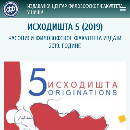
ИЗДАВАЧКИ ЦЕНТАР ФИЛОЗОФСКОГ ФАКУЛТЕТА
У НИШУ
ИСХОДИШТА 5 (2019)
СВА НАША ИЗДАЊА
ЧАСОПИСИ ФИЛОЗОФСКОГ ФАКУЛТЕТА ИЗДАТИ
ВРСТА ИЗДАЊА:
2019. ГОДИНЕ
ГОДИНА ОБЈАВЉИВАЊА:
ПРЕГЛЕД
УПУТСТВА
УПУТСТВА
Правилник о издавачкој делатности
Упутство ауторима
Упутство уредницима
Изјава о ауторству
Изјава о лектури