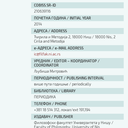
Изјава о коришћењу ауторског дела
COBISS.SR-ID
Упутство за бирање лиценце
210639116
Уговор са аутором
ПОЧЕТНА ГОДИНА / INITIAL YEAR
Логотипи
2014
Шаблон прве стране и импресума [B5, ћир]
АДРЕСА / ADDRESS
Шаблон прве стране и импресума [B5, лат]
Ћирила и Методија 2, 18000 Ниш / 18000 Nis, 2
Шаблон прве стране и импресума [B5, енг]
Cirila and Metodija
е-АДРЕСА / e-MAIL ADDRESS
Етички кодекс
ic@filfak.ni.ac.rs
УРЕДНИК / EDITOR – КООРДИНАТОР /
ПРЕТРАГА ИЗДАЊА
COORDINATOR
Љубиша Митровић
Наслов или део наслова
ПЕРИОДИЧНОСТ / PUBLISHING INTERVAL
више пута годишње / periodically
БИБЛИОТЕКА / LIBRARY
Кључне речи
ПЕРИОДИКА
ТЕЛЕФОН / PHONE
+381 18 514 312, локал/ext 191,194
ИЗДАВАЧ / PUBLISHER
Филозофски факултет Универзитета у Нишу /
Тип издања
Faculty of Philosophy, University of Nis