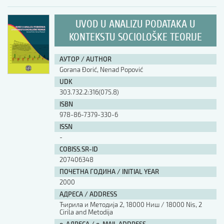
UVOD U ANALIZU PODATAKA U
KONTEKSTU SOCIOLOŠKE TEORIJE
АУТОР / AUTHOR
Gorana Đorić, Nenad Popović
UDK
303.732.2:316(075.8)
ISBN
978-86-7379-330-6
ISSN
-
COBISS.SR-ID
207406348
ПОЧЕТНА ГОДИНА / INITIAL YEAR
2000
АДРЕСА / ADDRESS
Ћирила и Методија 2, 18000 Ниш / 18000 Nis, 2
Cirila and Metodija