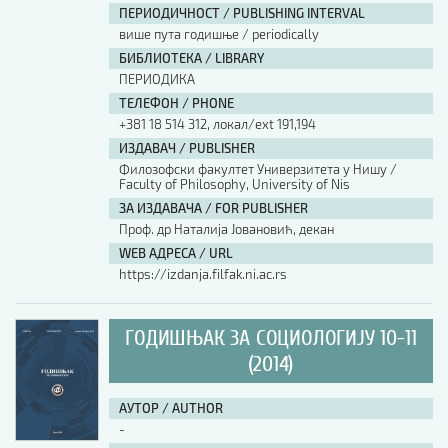
ПЕРИОДИЧНОСТ / PUBLISHING INTERVAL
више пута годишње / periodically
БИБЛИОТЕКА / LIBRARY
ПЕРИОДИКА
ТЕЛЕФОН / PHONE
+381 18 514 312, локал/ext 191,194
ИЗДАВАЧ / PUBLISHER
Филозофски факултет Универзитета у Нишу /
Faculty of Philosophy, University of Nis
ЗА ИЗДАВАЧА / FOR PUBLISHER
Проф. др Наталија Јовановић, декан
WEB АДРЕСА / URL
https://izdanja.filfak.ni.ac.rs
ГОДИШЊАК ЗА СОЦИОЛОГИЈУ 10-11
(2014)
АУТОР / AUTHOR
-