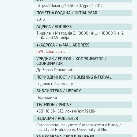
https://doi.org/10.46630/gped.1.2017
ПОЧЕТНА ГОДИНА / INITIAL YEAR
2016
АДРЕСА / ADDRESS
Ћирила и Методија 2, 18000 Ниш / 18000 Nis, 2
Cirila and Metodija
е-АДРЕСА / e-MAIL ADDRESS
ic@filfak.ni.ac.rs
УРЕДНИК / EDITOR – КООРДИНАТОР /
COORDINATOR
Др Зоран Станковић
ПЕРИОДИЧНОСТ / PUBLISHING INTERVAL
годишње / annually
БИБЛИОТЕКА / LIBRARY
Периодика
ТЕЛЕФОН / PHONE
+381 18 514 312, локал/ext 191,194
ИЗДАВАЧ / PUBLISHER
Филозофски факултет Универзитета у Нишу /
Faculty of Philosophy, University of Nis
ЗА ИЗДАВАЧА / FOR PUBLISHER