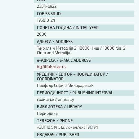
Изјава о коришћењу ауторског дела
2334-6922
Упутство за бирање лиценце
COBISS.SR-ID
Уговор са аутором
195610124
Логотипи
ПОЧЕТНА ГОДИНА / INITIAL YEAR
Шаблон прве стране и импресума [B5, ћир]
2000
Шаблон прве стране и импресума [B5, лат]
АДРЕСА / ADDRESS
Шаблон прве стране и импресума [B5, енг]
Ћирила и Методија 2, 18000 Ниш / 18000 Nis, 2
Cirila and Metodija
Етички кодекс
е-АДРЕСА / e-MAIL ADDRESS
ic@filfak.ni.ac.rs
ПРЕТРАГА ИЗДАЊА
УРЕДНИК / EDITOR – КООРДИНАТОР /
COORDINATOR
Наслов или део наслова
Проф. др Софија Милорадовић
ПЕРИОДИЧНОСТ / PUBLISHING INTERVAL
годишње / annually
Кључне речи
БИБЛИОТЕКА / LIBRARY
Периодика
ТЕЛЕФОН / PHONE
+381 18 514 312, локал/ext 191,194
Тип издања
ИЗДАВАЧ / PUBLISHER