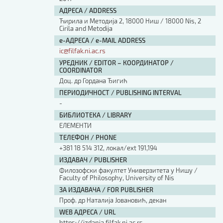
АДРЕСА / ADDRESS
Ћирила и Методија 2, 18000 Ниш / 18000 Nis, 2
Cirila and Metodija
е-АДРЕСА / e-MAIL ADDRESS
ic@filfak.ni.ac.rs
УРЕДНИК / EDITOR – КООРДИНАТОР /
COORDINATOR
Доц. др Гордана Ђигић
ПЕРИОДИЧНОСТ / PUBLISHING INTERVAL
-
БИБЛИОТЕКА / LIBRARY
ЕЛЕМЕНТИ
ТЕЛЕФОН / PHONE
+381 18 514 312, локал/ext 191,194
ИЗДАВАЧ / PUBLISHER
Филозофски факултет Универзитета у Нишу /
Faculty of Philosophy, University of Nis
ЗА ИЗДАВАЧА / FOR PUBLISHER
Проф. др Наталија Јовановић, декан
WEB АДРЕСА / URL
https://izdanja.filfak.ni.ac.rs