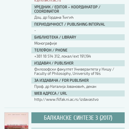
ic@filfak.ni.ac.rs
УРЕДНИК / EDITOR – КООРДИНАТОР /
COORDINATOR
Доц. др Гордана Ђигић
ПЕРИОДИЧНОСТ / PUBLISHING INTERVAL
-
БИБЛИОТЕКА / LIBRARY
Монографије
ТЕЛЕФОН / PHONE
+381 18 514 312, локал/ext 191,194
ИЗДАВАЧ / PUBLISHER
Филозофски факултет Универзитета у Нишу /
Faculty of Philosophy, University of Nis
ЗА ИЗДАВАЧА / FOR PUBLISHER
Проф. др Наталија Јовановић, декан
WEB АДРЕСА / URL
http://www.filfak.ni.ac.rs/izdavastvo
БАЛКАНСКЕ СИНТЕЗЕ 3 (2017)