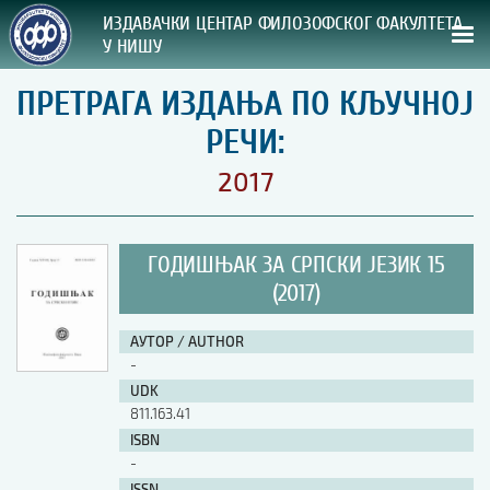
ИЗДАВАЧКИ ЦЕНТАР ФИЛОЗОФСКОГ ФАКУЛТЕТА
У НИШУ
ПРЕТРАГА ИЗДАЊА ПО КЉУЧНОЈ
СВА НАША ИЗДАЊА
РЕЧИ:
ВРСТА ИЗДАЊА:
2017
ГОДИНА ОБЈАВЉИВАЊА:
ГОДИШЊАК ЗА СРПСКИ ЈЕЗИК 15
ПРЕГЛЕД
(2017)
УПУТСТВА
АУТОР / AUTHOR
-
УПУТСТВА
UDK
Правилник о издавачкој делатности
811.163.41
Упутство ауторима
ISBN
Упутство уредницима
-
Изјава о ауторству
Изјава о лектури
ISSN