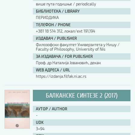
више пута годишње / periodically
БИБЛИОТЕКА / LIBRARY
ПЕРИОДИКА
ТЕЛЕФОН / PHONE
+381 18 514 312, локал/ext 191,194
ИЗДАВАЧ / PUBLISHER
Филозофски факултет Универзитета у Нишу /
Faculty of Philosophy, University of Nis
ЗА ИЗДАВАЧА / FOR PUBLISHER
Проф. др Наталија Јовановић, декан
WEB АДРЕСА / URL
https://izdanja.filfak.ni.ac.rs
БАЛКАНСКЕ СИНТЕЗЕ 2 (2017)
АУТОР / AUTHOR
-
UDK
3+94