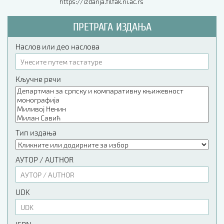
https://izdanja.filfak.ni.ac.rs
ПРЕТРАГА ИЗДАЊА
Наслов или део наслова
Кључне речи
Тип издања
АУТОР / AUTHOR
UDK