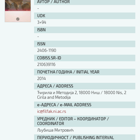
АУТОР / AUTHOR
-
UDK
3+94
ISBN
-
ISSN
2406-1190
COBISS.SR-ID
210639116
ПОЧЕТНА ГОДИНА / INITIAL YEAR
2014
АДРЕСА / ADDRESS
Ћирила и Методија 2, 18000 Ниш / 18000 Nis, 2
Cirila and Metodija
е-АДРЕСА / e-MAIL ADDRESS
ic@filfak.ni.ac.rs
УРЕДНИК / EDITOR – КООРДИНАТОР /
COORDINATOR
Љубиша Митровић
ПЕРИОДИЧНОСТ / PUBLISHING INTERVAL