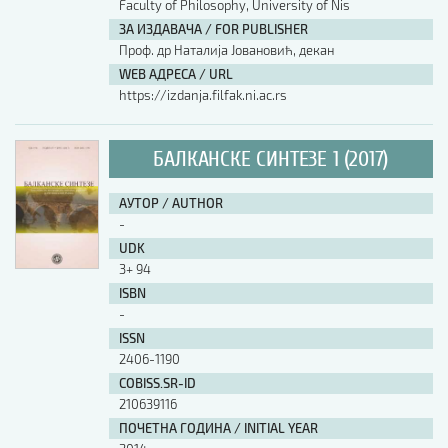
Faculty of Philosophy, University of Nis
ЗА ИЗДАВАЧА / FOR PUBLISHER
Проф. др Наталија Јовановић, декан
WEB АДРЕСА / URL
https://izdanja.filfak.ni.ac.rs
БАЛКАНСКЕ СИНТЕЗЕ 1 (2017)
АУТОР / AUTHOR
-
UDK
3+ 94
ISBN
-
ISSN
2406-1190
COBISS.SR-ID
210639116
ПОЧЕТНА ГОДИНА / INITIAL YEAR