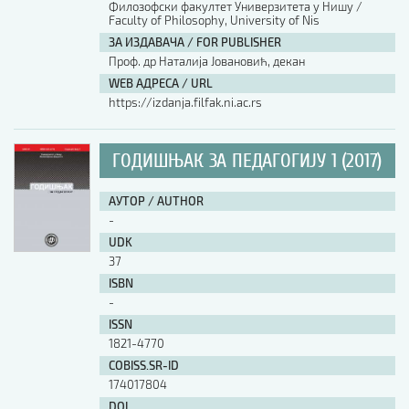
Филозофски факултет Универзитета у Нишу /
Faculty of Philosophy, University of Nis
АУТОР / AUTHOR
ЗА ИЗДАВАЧА / FOR PUBLISHER
Проф. др Наталија Јовановић, декан
WEB АДРЕСА / URL
UDK
https://izdanja.filfak.ni.ac.rs
ISBN
ГОДИШЊАК ЗА ПЕДАГОГИЈУ 1 (2017)
АУТОР / AUTHOR
ISSN
-
UDK
37
COBISS.SR-ID
ISBN
-
ISSN
DOI
1821-4770
COBISS.SR-ID
174017804
DOI