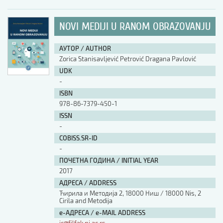
NOVI MEDIJI U RANOM OBRAZOVANJU
АУТОР / AUTHOR
Zorica Stanisavljević Petrović Dragana Pavlović
UDK
-
ISBN
978-86-7379-450-1
ISSN
-
COBISS.SR-ID
-
ПОЧЕТНА ГОДИНА / INITIAL YEAR
2017
АДРЕСА / ADDRESS
Ћирила и Методија 2, 18000 Ниш / 18000 Nis, 2
Cirila and Metodija
е-АДРЕСА / e-MAIL ADDRESS