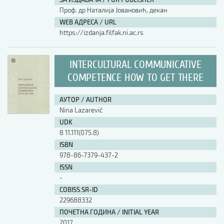
Проф. др Наталија Јовановић, декан
WEB АДРЕСА / URL
https://izdanja.filfak.ni.ac.rs
INTERCULTURAL COMMUNICATIVE
COMPETENCE HOW TO GET THERE
АУТОР / AUTHOR
Nina Lazarević
UDK
8 11.111(075.8)
ISBN
978-86-7379-437-2
ISSN
-
COBISS.SR-ID
229688332
ПОЧЕТНА ГОДИНА / INITIAL YEAR
2017