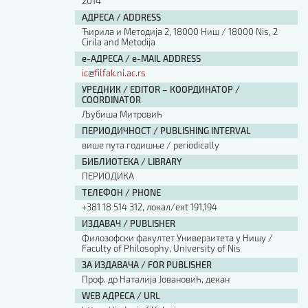
2014
АДРЕСА / ADDRESS
Ћирила и Методија 2, 18000 Ниш / 18000 Nis, 2
Cirila and Metodija
е-АДРЕСА / e-MAIL ADDRESS
ic@filfak.ni.ac.rs
УРЕДНИК / EDITOR – КООРДИНАТОР /
COORDINATOR
Љубиша Митровић
ПЕРИОДИЧНОСТ / PUBLISHING INTERVAL
више пута годишње / periodically
БИБЛИОТЕКА / LIBRARY
ПЕРИОДИКА
ТЕЛЕФОН / PHONE
+381 18 514 312, локал/ext 191,194
ИЗДАВАЧ / PUBLISHER
Филозофски факултет Универзитета у Нишу /
Faculty of Philosophy, University of Nis
ЗА ИЗДАВАЧА / FOR PUBLISHER
Проф. др Наталија Јовановић, декан
WEB АДРЕСА / URL