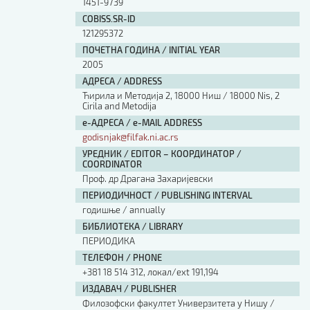
1451-9739
COBISS.SR-ID
121295372
ПОЧЕТНА ГОДИНА / INITIAL YEAR
2005
АДРЕСА / ADDRESS
Ћирила и Методија 2, 18000 Ниш / 18000 Nis, 2
Cirila and Metodija
е-АДРЕСА / e-MAIL ADDRESS
godisnjak@filfak.ni.ac.rs
УРЕДНИК / EDITOR – КООРДИНАТОР /
COORDINATOR
Проф. др Драгана Захаријевски
ПЕРИОДИЧНОСТ / PUBLISHING INTERVAL
годишње / annually
БИБЛИОТЕКА / LIBRARY
ПЕРИОДИКА
ТЕЛЕФОН / PHONE
+381 18 514 312, локал/ext 191,194
ИЗДАВАЧ / PUBLISHER
Филозофски факултет Универзитета у Нишу /