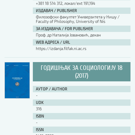
+381 18 514 312, локал/ext 191,194
ИЗДАВАЧ / PUBLISHER
Филозофски факултет Универзитета у Нишу /
Faculty of Philosophy, University of Nis
ЗА ИЗДАВАЧА / FOR PUBLISHER
Проф. др Наталија Јовановић, декан
WEB АДРЕСА / URL
https://izdanja.filfak.ni.ac.rs
ГОДИШЊАК ЗА СОЦИОЛОГИЈУ 18
(2017)
АУТОР / AUTHOR
-
UDK
316
ISBN
-
ISSN