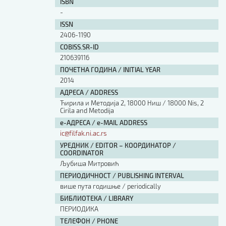
ISBN
-
ISSN
2406-1190
COBISS.SR-ID
210639116
ПОЧЕТНА ГОДИНА / INITIAL YEAR
2014
АДРЕСА / ADDRESS
Ћирила и Методија 2, 18000 Ниш / 18000 Nis, 2
Cirila and Metodija
е-АДРЕСА / e-MAIL ADDRESS
ic@filfak.ni.ac.rs
УРЕДНИК / EDITOR – КООРДИНАТОР /
COORDINATOR
Љубиша Митровић
ПЕРИОДИЧНОСТ / PUBLISHING INTERVAL
више пута годишње / periodically
БИБЛИОТЕКА / LIBRARY
ПЕРИОДИКА
ТЕЛЕФОН / PHONE