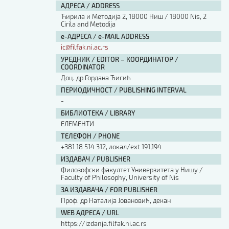
АДРЕСА / ADDRESS
Ћирила и Методија 2, 18000 Ниш / 18000 Nis, 2
Cirila and Metodija
е-АДРЕСА / e-MAIL ADDRESS
ic@filfak.ni.ac.rs
УРЕДНИК / EDITOR – КООРДИНАТОР /
COORDINATOR
Доц. др Гордана Ђигић
ПЕРИОДИЧНОСТ / PUBLISHING INTERVAL
-
БИБЛИОТЕКА / LIBRARY
ЕЛЕМЕНТИ
ТЕЛЕФОН / PHONE
+381 18 514 312, локал/ext 191,194
ИЗДАВАЧ / PUBLISHER
Филозофски факултет Универзитета у Нишу /
Faculty of Philosophy, University of Nis
ЗА ИЗДАВАЧА / FOR PUBLISHER
Проф. др Наталија Јовановић, декан
WEB АДРЕСА / URL
https://izdanja.filfak.ni.ac.rs