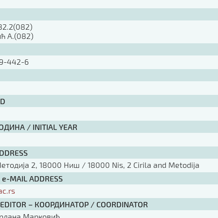
282.2(082)
ћ А.(082)
9-442-6
ID
ДИНА / INITIAL YEAR
ADDRESS
тодија 2, 18000 Ниш / 18000 Nis, 2 Cirila and Metodija
/ e-MAIL ADDRESS
ac.rs
 EDITOR – КООРДИНАТОР / COORDINATOR
ордана Марковић