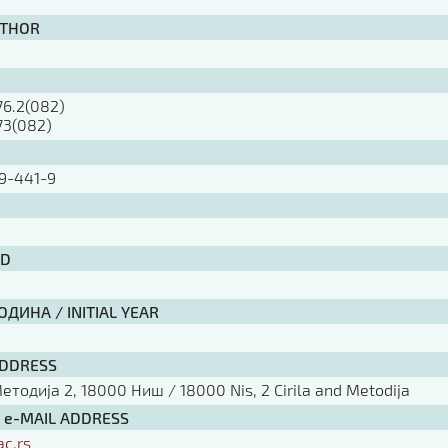
UTHOR
276.2(082)
373(082)
9-441-9
ID
ДИНА / INITIAL YEAR
ADDRESS
тодија 2, 18000 Ниш / 18000 Nis, 2 Cirila and Metodija
/ e-MAIL ADDRESS
ac.rs