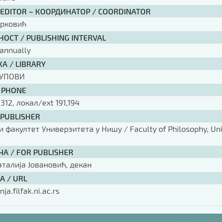
 EDITOR – КООРДИНАТОР / COORDINATOR
арковић
ОСТ / PUBLISHING INTERVAL
annually
А / LIBRARY
КУПОВИ
 PHONE
 312, локал/ext 191,194
 PUBLISHER
факултет Универзитета у Нишу / Faculty of Philosophy, Univ
ЧА / FOR PUBLISHER
аталија Јовановић, декан
А / URL
nja.filfak.ni.ac.rs