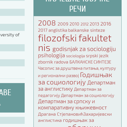
РЕЧИ
2008
2016
2009
2010
2013
2012
2017
balkanske sinteze
anglistika
ersity of
filozofski fakultet
nis
godisnjak za sociologiju
psihologija
srpski jezik
sociologija
zbornik radova
БАЛКАНСКЕ СИНТЕЗЕ
Часопис за друштвена питања, културу
Годишњак
и регионални развој
за социологију
Департман
за англистику
Департман за
АВЕ
педагогију
Департман за социологију
А
Департман за српску и
компаративну књижевност
Драгана СтјепановићЗахаријевски
годишњак за
англистика