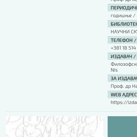
ПЕРИОДИЧН
годишње / 
БИБЛИОТЕК
НАУЧНИ С
ТЕЛЕФОН /
+381 18 514
ИЗДАВАЧ /
Филозофски 
Nis
ЗА ИЗДАВА
Проф. др Н
WEB АДРЕС
https://izda