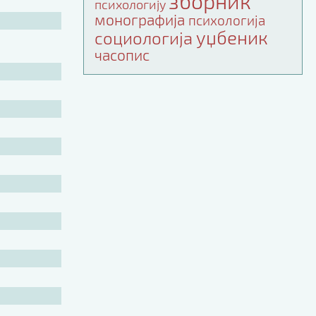
зборник
психологију
монографија
психологија
уџбеник
социологија
часопис