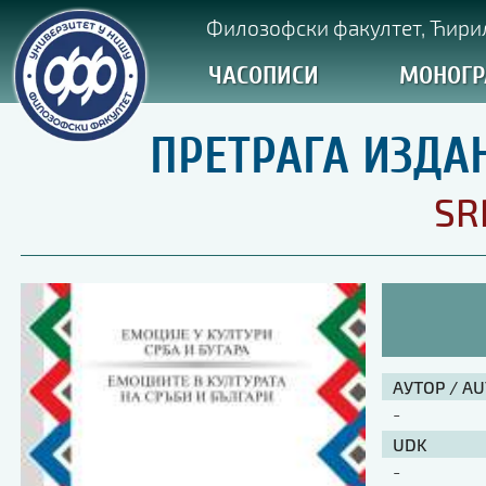
Филозофски факултет, Ћирил
ЧАСОПИСИ
МОНОГР
ПРЕТРАГА ИЗДА
SR
АУТОР / A
-
UDK
-