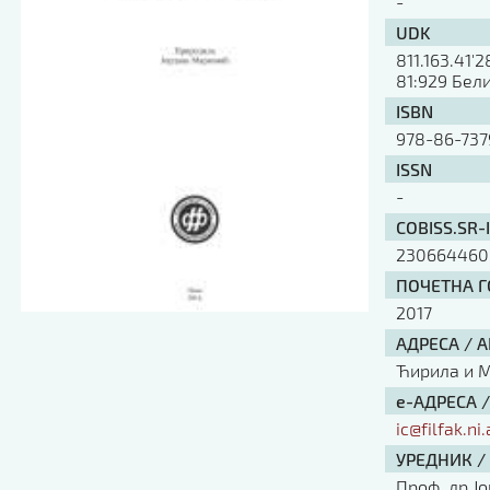
-
UDK
811.163.41'
81:929 Бели
ISBN
978-86-737
ISSN
-
COBISS.SR-
230664460
ПОЧЕТНА ГО
2017
АДРЕСА / 
Ћирила и Ме
е-АДРЕСА 
ic@filfak.ni.
УРЕДНИК /
Проф. др Ј