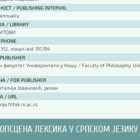
ОСТ / PUBLISHING INTERVAL
annually
А / LIBRARY
КУПОВИ
 PHONE
 312, локал/ext 191,194
 PUBLISHER
факултет Универзитета у Нишу / Faculty of Philosophy, Univ
ЧА / FOR PUBLISHER
аталија Јовановић, декан
А / URL
nja.filfak.ni.ac.rs
ОПСЦЕНА ЛЕКСИКА У СРПСКОМ ЈЕЗИКУ