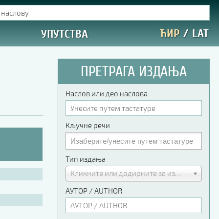
ЋИР
/
LAT
УПУТСТВА
ПРЕТРАГА ИЗДАЊА
Наслов или део наслова
Кључне речи
Тип издања
Кликните или додирните за избор
АУТОР / AUTHOR