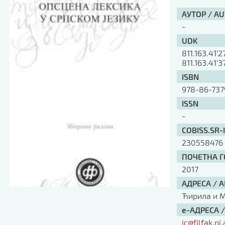
АУТОР / A
-
UDK
811.163.41’
811.163.41’
ISBN
978-86-737
ISSN
-
COBISS.SR-
230558476
ПОЧЕТНА ГО
2017
АДРЕСА / 
Ћирила и Ме
е-АДРЕСА 
ic@filfak.ni.