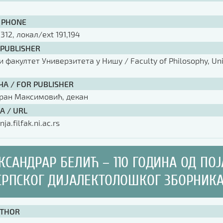
 PHONE
 312, локал/ext 191,194
 PUBLISHER
факултет Универзитета у Нишу / Faculty of Philosophy, Univ
ЧА / FOR PUBLISHER
оран Максимовић, декан
А / URL
nja.filfak.ni.ac.rs
КСАНДРАР БЕЛИЋ – 110 ГОДИНА ОД ПОЈ
СРПСКОГ ДИЈАЛЕКТОЛОШКОГ ЗБОРНИК
UTHOR