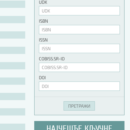
UDK
ISBN
ISSN
COBISS.SR-ID
DOI
НАЈЧЕШЋЕ КЉУЧНЕ