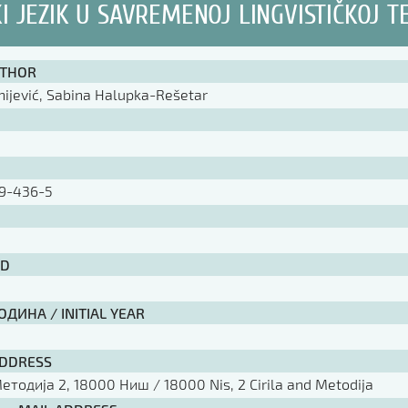
I JEZIK U SAVREMENOJ LINGVISTIČKOJ TE
UTHOR
ijević, Sabina Halupka-Rešetar
9-436-5
ID
ДИНА / INITIAL YEAR
ADDRESS
тодија 2, 18000 Ниш / 18000 Nis, 2 Cirila and Metodija