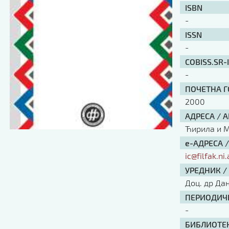
ISBN
-
ISSN
-
COBISS.SR-
-
ПОЧЕТНА ГО
2000
АДРЕСА / 
Ћирила и Ме
е-АДРЕСА 
ic@filfak.ni.
УРЕДНИК /
Доц. др Да
ПЕРИОДИЧН
-
БИБЛИОТЕК