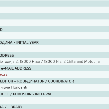
ID
ДИНА / INITIAL YEAR
ADDRESS
тодија 2, 18000 Ниш / 18000 Nis, 2 Cirila and Metodija
/ e-MAIL ADDRESS
ac.rs
 EDITOR – КООРДИНАТОР / COORDINATOR
нијела Поповић
ОСТ / PUBLISHING INTERVAL
А / LIBRARY