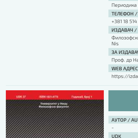
Периодика
ТЕЛЕФОН /
+381 18 514
ИЗДАВАЧ /
Филозофски 
Nis
ЗА ИЗДАВА
Проф. др Н
WEB АДРЕС
https://izda
АУТОР / A
-
UDK