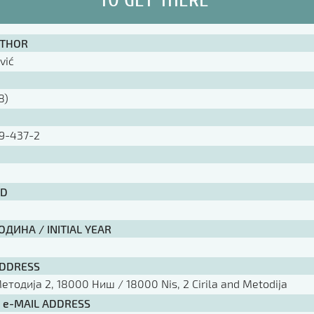
UTHOR
vić
8)
9-437-2
ID
ДИНА / INITIAL YEAR
ADDRESS
тодија 2, 18000 Ниш / 18000 Nis, 2 Cirila and Metodija
/ e-MAIL ADDRESS