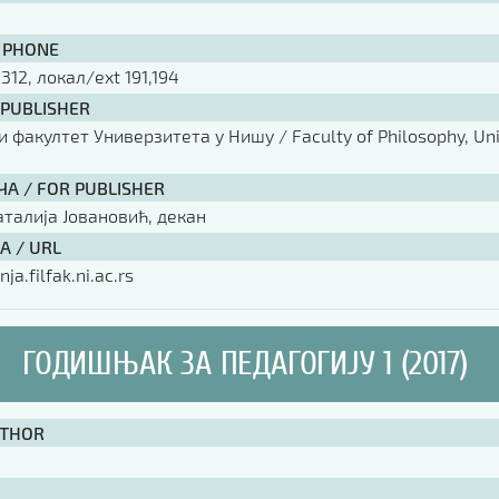
 PHONE
 312, локал/ext 191,194
 PUBLISHER
факултет Универзитета у Нишу / Faculty of Philosophy, Univ
ЧА / FOR PUBLISHER
аталија Јовановић, декан
А / URL
nja.filfak.ni.ac.rs
ГОДИШЊАК ЗА ПЕДАГОГИЈУ 1 (2017)
UTHOR