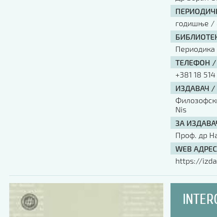
ПЕРИОДИЧН
годишње / 
БИБЛИОТЕК
Периодика
ТЕЛЕФОН /
+381 18 514
ИЗДАВАЧ /
Филозофски 
Nis
ЗА ИЗДАВА
Проф. др Н
WEB АДРЕС
https://izda
INTER