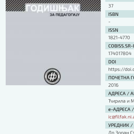
37
ISBN
-
ISSN
1821-4770
COBISS.SR-
174017804
DOI
https://doi
ПОЧЕТНА ГО
2016
АДРЕСА / 
Ћирила и Ме
е-АДРЕСА 
ic@filfak.ni.
УРЕДНИК /
Др Зоран С