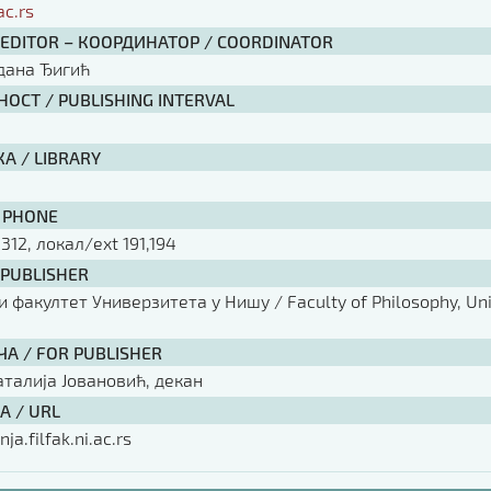
ac.rs
 EDITOR – КООРДИНАТОР / COORDINATOR
рдана Ђигић
ОСТ / PUBLISHING INTERVAL
А / LIBRARY
 PHONE
 312, локал/ext 191,194
 PUBLISHER
факултет Универзитета у Нишу / Faculty of Philosophy, Univ
ЧА / FOR PUBLISHER
аталија Јовановић, декан
А / URL
nja.filfak.ni.ac.rs