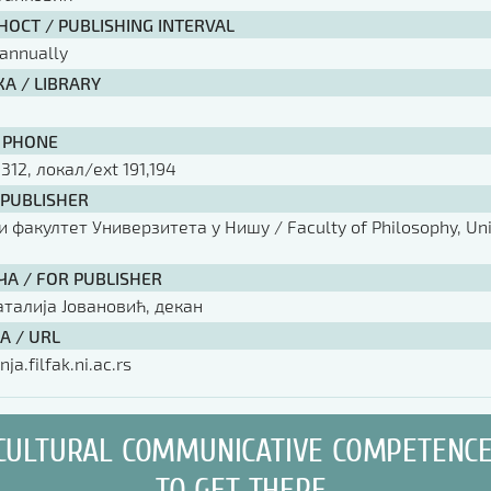
ОСТ / PUBLISHING INTERVAL
annually
А / LIBRARY
 PHONE
 312, локал/ext 191,194
 PUBLISHER
факултет Универзитета у Нишу / Faculty of Philosophy, Univ
ЧА / FOR PUBLISHER
аталија Јовановић, декан
А / URL
nja.filfak.ni.ac.rs
CULTURAL COMMUNICATIVE COMPETENC
TO GET THERE