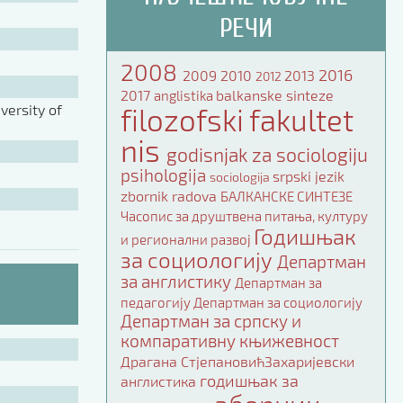
РЕЧИ
2008
2016
2009
2010
2013
2012
2017
balkanske sinteze
anglistika
ersity of
filozofski fakultet
nis
godisnjak za sociologiju
psihologija
srpski jezik
sociologija
zbornik radova
БАЛКАНСКЕ СИНТЕЗЕ
Часопис за друштвена питања, културу
Годишњак
и регионални развој
за социологију
Департман
за англистику
Департман за
педагогију
Департман за социологију
Департман за српску и
компаративну књижевност
Драгана СтјепановићЗахаријевски
годишњак за
англистика