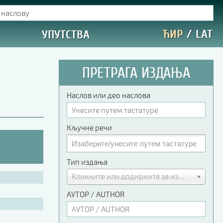
ЋИР
/
LAT
УПУТСТВА
ПРЕТРАГА ИЗДАЊА
Наслов или део наслова
Кључне речи
Тип издања
Кликните или додирните за избор
АУТОР / AUTHOR