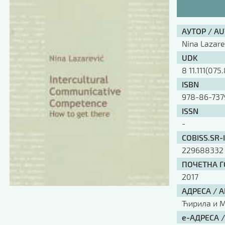
АУТОР / A
Nina Lazare
UDK
8 11.111(075.
ISBN
978-86-737
ISSN
-
COBISS.SR-
229688332
ПОЧЕТНА ГО
2017
АДРЕСА / 
Ћирила и Ме
е-АДРЕСА 