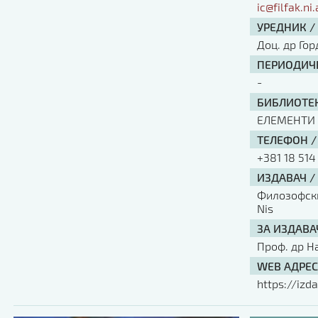
ic@filfak.ni.
УРЕДНИК /
Доц. др Го
ПЕРИОДИЧН
-
БИБЛИОТЕК
ЕЛЕМЕНТИ
ТЕЛЕФОН /
+381 18 514
ИЗДАВАЧ /
Филозофски 
Nis
ЗА ИЗДАВА
Проф. др Н
WEB АДРЕС
https://izda