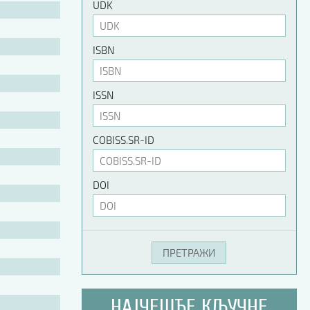
UDK
ISBN
ISSN
COBISS.SR-ID
DOI
НАЈЧЕШЋЕ КЉУЧНЕ