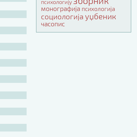
зборник
психологију
монографија
психологија
уџбеник
социологија
часопис