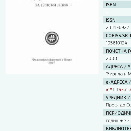
ISBN
-
ISSN
2334-6922
COBISS.SR-
195610124
ПОЧЕТНА ГО
2000
АДРЕСА / 
Ћирила и Ме
е-АДРЕСА 
ic@filfak.ni.
УРЕДНИК /
Проф. др С
ПЕРИОДИЧН
годишње / 
БИБЛИОТЕК