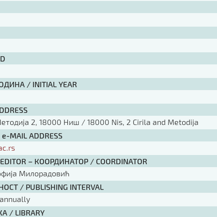
ID
ДИНА / INITIAL YEAR
ADDRESS
тодија 2, 18000 Ниш / 18000 Nis, 2 Cirila and Metodija
/ e-MAIL ADDRESS
ac.rs
 EDITOR – КООРДИНАТОР / COORDINATOR
офија Милорадовић
ОСТ / PUBLISHING INTERVAL
annually
А / LIBRARY