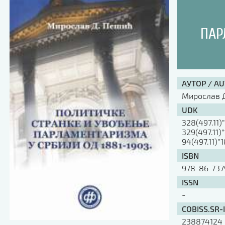
ПАР
АУТОР / A
Мирослав 
UDK
328(497.11)
329(497.11)
94(497.11)”
ISBN
978-86-737
ISSN
-
COBISS.SR-
238874124