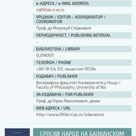
е-АДРЕСА / e-MAIL ADDRESS
ic@filfak.ni.ac.rs
УРЕДНИК / EDITOR – КООРДИНАТОР /
COORDINATOR
Проф. др Мирољуб Стојановић
ПЕРИОДИЧНОСТ / PUBLISHING INTERVAL
-
БИБЛИОТЕКА / LIBRARY
ЕLEMENTI
ТЕЛЕФОН / PHONE
+381 18 514 312, локал/ext 191,194
ИЗДАВАЧ / PUBLISHER
Филозофски факултет Универзитета у Нишу /
Faculty of Philosophy, University of Nis
ЗА ИЗДАВАЧА / FOR PUBLISHER
Проф. др Горан Максимовић, декан
WEB АДРЕСА / URL
http://www.filfak.ni.ac.rs/izdavastvo
СРПСКИ НАРОД НА БАЛКАНСКОМ