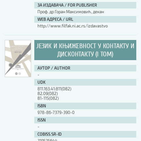
ЗА ИЗДАВАЧА / FOR PUBLISHER
Проф. др Горан Максимовић, декан
WEB АДРЕСА / URL
http://www.filfak.ni.ac.rs/izdavastvo
ЈЕЗИК И КЊИЖЕВНОСТ У КОНТАКТУ И
ДИСКОНТАКТУ (I ТОМ)
АУТОР / AUTHOR
-
UDK
811.163.41:811(082)
82.09(082)
81-115(082)
ISBN
978-86-7379-390-0
ISSN
-
COBISS.SR-ID
219525644