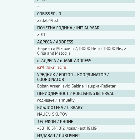
Изјава о коришћењу ауторског дела
-
Упутство за бирање лиценце
COBISS.SR-ID
Уговор са аутором
228264460
Логотипи
ПОЧЕТНА ГОДИНА / INITIAL YEAR
Шаблон прве стране и импресума [B5, ћир]
2011
Шаблон прве стране и импресума [B5, лат]
АДРЕСА / ADDRESS
Шаблон прве стране и импресума [B5, енг]
Ћирила и Методија 2, 18000 Ниш / 18000 Nis, 2
Cirila and Metodija
Етички кодекс
е-АДРЕСА / e-MAIL ADDRESS
ic@filfak.ni.ac.rs
ПРЕТРАГА ИЗДАЊА
УРЕДНИК / EDITOR – КООРДИНАТОР /
COORDINATOR
Наслов или део наслова
Boban Arsenijević, Sabina Halupka-Rešetar
ПЕРИОДИЧНОСТ / PUBLISHING INTERVAL
годишње / annually
Кључне речи
БИБЛИОТЕКА / LIBRARY
NAUČNI SKUPOVI
ТЕЛЕФОН / PHONE
+381 18 514 312, локал/ext 191,194
Тип издања
ИЗДАВАЧ / PUBLISHER