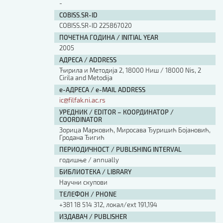
-
COBISS.SR-ID
COBISS.SR-ID 225867020
ПОЧЕТНА ГОДИНА / INITIAL YEAR
2005
АДРЕСА / ADDRESS
Ћирила и Методија 2, 18000 Ниш / 18000 Nis, 2
Cirila and Metodija
е-АДРЕСА / e-MAIL ADDRESS
ic@filfak.ni.ac.rs
УРЕДНИК / EDITOR – КООРДИНАТОР /
COORDINATOR
Зорица Марковић, Миросава Ђуришић Бојановић,
Гродана Ђигић
ПЕРИОДИЧНОСТ / PUBLISHING INTERVAL
годишње / annually
БИБЛИОТЕКА / LIBRARY
Научни скупови
ТЕЛЕФОН / PHONE
+381 18 514 312, локал/ext 191,194
ИЗДАВАЧ / PUBLISHER