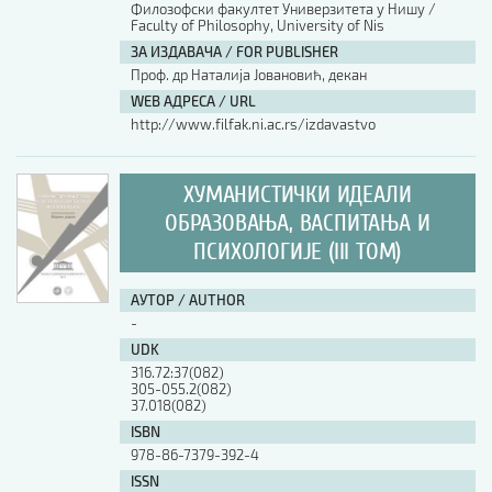
Филозофски факултет Универзитета у Нишу /
Faculty of Philosophy, University of Nis
ЗА ИЗДАВАЧА / FOR PUBLISHER
Проф. др Наталија Јовановић, декан
WEB АДРЕСА / URL
http://www.filfak.ni.ac.rs/izdavastvo
ХУМАНИСТИЧКИ ИДЕАЛИ
ОБРАЗОВАЊА, ВАСПИТАЊА И
ПСИХОЛОГИЈЕ (III ТОМ)
АУТОР / AUTHOR
-
UDK
316.72:37(082)
305-055.2(082)
37.018(082)
ISBN
978-86-7379-392-4
ISSN