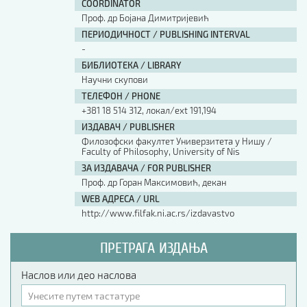
COORDINATOR
Проф. др Бојана Димитријевић
ПЕРИОДИЧНОСТ / PUBLISHING INTERVAL
-
БИБЛИОТЕКА / LIBRARY
Научни скупови
ТЕЛЕФОН / PHONE
+381 18 514 312, локал/ext 191,194
ИЗДАВАЧ / PUBLISHER
Филозофски факултет Универзитета у Нишу /
Faculty of Philosophy, University of Nis
ЗА ИЗДАВАЧА / FOR PUBLISHER
Проф. др Горан Максимовић, декан
WEB АДРЕСА / URL
http://www.filfak.ni.ac.rs/izdavastvo
ПРЕТРАГА ИЗДАЊА
Наслов или део наслова