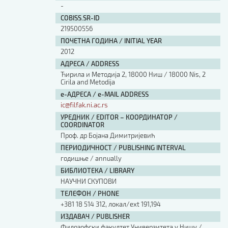
-
COBISS.SR-ID
219500556
ПОЧЕТНА ГОДИНА / INITIAL YEAR
2012
АДРЕСА / ADDRESS
Ћирила и Методија 2, 18000 Ниш / 18000 Nis, 2
Cirila and Metodija
е-АДРЕСА / e-MAIL ADDRESS
ic@filfak.ni.ac.rs
УРЕДНИК / EDITOR – КООРДИНАТОР /
COORDINATOR
Проф. др Бојана Димитријевић
ПЕРИОДИЧНОСТ / PUBLISHING INTERVAL
годишње / annually
БИБЛИОТЕКА / LIBRARY
НАУЧНИ СКУПОВИ
ТЕЛЕФОН / PHONE
+381 18 514 312, локал/ext 191,194
ИЗДАВАЧ / PUBLISHER
Филозофски факултет Универзитета у Нишу /