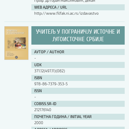
Проф. др Горан Максимовић, декан
WEB АДРЕСА / URL
http://www.filfak.ni.ac.rs/izdavastvo
УЧИТЕЉ У ПОГРАНИЧЈУ ИСТОЧНЕ И
ЈУГОИСТОЧНЕ СРБИЈЕ
АУТОР / AUTHOR
-
UDK
371.12(497.11)(082)
ISBN
978-86-7379-353-5
ISSN
-
COBISS.SR-ID
212176140
ПОЧЕТНА ГОДИНА / INITIAL YEAR
2000