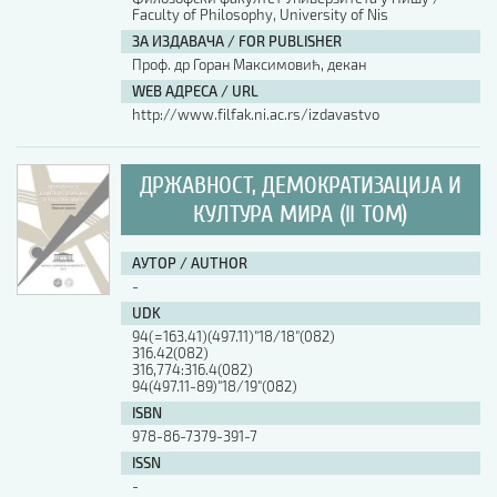
Faculty of Philosophy, University of Nis
ЗА ИЗДАВАЧА / FOR PUBLISHER
Проф. др Горан Максимовић, декан
WEB АДРЕСА / URL
http://www.filfak.ni.ac.rs/izdavastvo
ДРЖАВНОСТ, ДЕМОКРАТИЗАЦИЈА И
КУЛТУРА МИРА (II ТОМ)
АУТОР / AUTHOR
-
UDK
94(=163.41)(497.11)"18/18"(082)
316.42(082)
316,774:316.4(082)
94(497.11-89)"18/19"(082)
ISBN
978-86-7379-391-7
ISSN
-