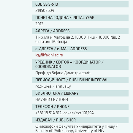
COBISS.SR-ID
219502604
ПОЧЕТНА ГОДИНА / INITIAL YEAR
2012
АДРЕСА / ADDRESS
Ћирила и Методија 2, 18000 Ниш / 18000 Nis, 2
Cirila and Metodija
е-АДРЕСА / e-MAIL ADDRESS
ic@filfak.ni.ac.rs
УРЕДНИК / EDITOR – КООРДИНАТОР /
COORDINATOR
Проф. др Бојана Димитријевић
ПЕРИОДИЧНОСТ / PUBLISHING INTERVAL
годишње / annually
БИБЛИОТЕКА / LIBRARY
НАУЧНИ СКУПОВИ
ТЕЛЕФОН / PHONE
+381 18 514 312, локал/ext 191,194
ИЗДАВАЧ / PUBLISHER
Филозофски факултет Универзитета у Нишу /
Faculty of Philosophy, University of Nis