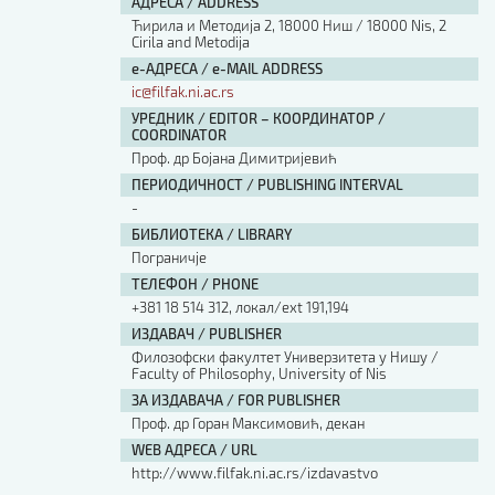
АДРЕСА / ADDRESS
Ћирила и Методија 2, 18000 Ниш / 18000 Nis, 2
Cirila and Metodija
е-АДРЕСА / e-MAIL ADDRESS
ic@filfak.ni.ac.rs
УРЕДНИК / EDITOR – КООРДИНАТОР /
COORDINATOR
Проф. др Бојана Димитријевић
ПЕРИОДИЧНОСТ / PUBLISHING INTERVAL
-
БИБЛИОТЕКА / LIBRARY
Пограничје
ТЕЛЕФОН / PHONE
+381 18 514 312, локал/ext 191,194
ИЗДАВАЧ / PUBLISHER
Филозофски факултет Универзитета у Нишу /
Faculty of Philosophy, University of Nis
ЗА ИЗДАВАЧА / FOR PUBLISHER
Проф. др Горан Максимовић, декан
WEB АДРЕСА / URL
http://www.filfak.ni.ac.rs/izdavastvo