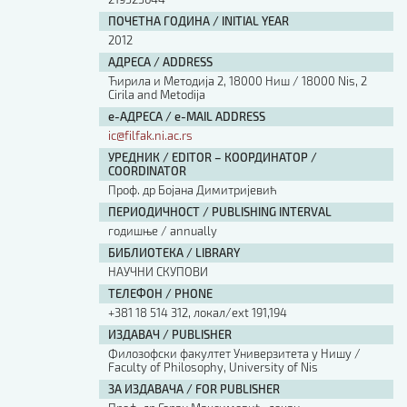
ПОЧЕТНА ГОДИНА / INITIAL YEAR
2012
АДРЕСА / ADDRESS
Ћирила и Методија 2, 18000 Ниш / 18000 Nis, 2
Cirila and Metodija
е-АДРЕСА / e-MAIL ADDRESS
ic@filfak.ni.ac.rs
УРЕДНИК / EDITOR – КООРДИНАТОР /
COORDINATOR
Проф. др Бојана Димитријевић
ПЕРИОДИЧНОСТ / PUBLISHING INTERVAL
годишње / annually
БИБЛИОТЕКА / LIBRARY
НАУЧНИ СКУПОВИ
ТЕЛЕФОН / PHONE
+381 18 514 312, локал/ext 191,194
ИЗДАВАЧ / PUBLISHER
Филозофски факултет Универзитета у Нишу /
Faculty of Philosophy, University of Nis
ЗА ИЗДАВАЧА / FOR PUBLISHER