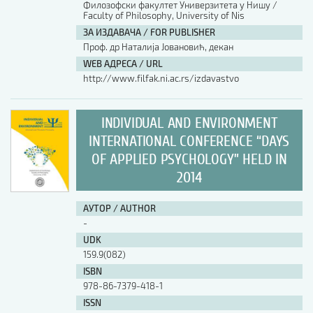
Филозофски факултет Универзитета у Нишу /
Faculty of Philosophy, University of Nis
АУТОР / AUTHOR
ЗА ИЗДАВАЧА / FOR PUBLISHER
Проф. др Наталија Јовановић, декан
WEB АДРЕСА / URL
UDK
http://www.filfak.ni.ac.rs/izdavastvo
ISBN
INDIVIDUAL AND ENVIRONMENT
INTERNATIONAL CONFERENCE “DAYS
OF APPLIED PSYCHOLOGY” HELD IN
ISSN
2014
АУТОР / AUTHOR
COBISS.SR-ID
-
UDK
159.9(082)
DOI
ISBN
978-86-7379-418-1
ISSN