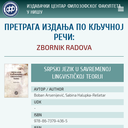
ИЗДАВАЧКИ ЦЕНТАР ФИЛОЗОФСКОГ ФАКУЛТЕТА
У НИШУ
ПРЕТРАГА ИЗДАЊА ПО КЉУЧНОЈ
СВА НАША ИЗДАЊА
РЕЧИ:
ВРСТА ИЗДАЊА:
ZBORNIK RADOVA
ГОДИНА ОБЈАВЉИВАЊА:
SRPSKI JEZIK U SAVREMENOJ
ПРЕГЛЕД
LINGVISTIČKOJ TEORIJI
УПУТСТВА
АУТОР / AUTHOR
Boban Arsenijević, Sabina Halupka-Rešetar
УПУТСТВА
UDK
Правилник о издавачкој делатности
-
Упутство ауторима
ISBN
Упутство уредницима
978-86-7379-436-5
Изјава о ауторству
Изјава о лектури
ISSN