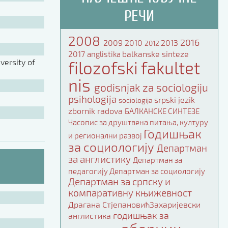
РЕЧИ
2008
2016
2009
2010
2013
2012
2017
balkanske sinteze
anglistika
ersity of
filozofski fakultet
nis
godisnjak za sociologiju
psihologija
srpski jezik
sociologija
zbornik radova
БАЛКАНСКЕ СИНТЕЗЕ
Часопис за друштвена питања, културу
Годишњак
и регионални развој
за социологију
Департман
за англистику
Департман за
педагогију
Департман за социологију
Департман за српску и
компаративну књижевност
Драгана СтјепановићЗахаријевски
годишњак за
англистика