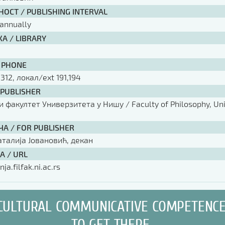
ОСТ / PUBLISHING INTERVAL
annually
А / LIBRARY
 PHONE
 312, локал/ext 191,194
 PUBLISHER
факултет Универзитета у Нишу / Faculty of Philosophy, Univ
ЧА / FOR PUBLISHER
аталија Јовановић, декан
А / URL
nja.filfak.ni.ac.rs
CULTURAL COMMUNICATIVE COMPETENC
TO GET THERE