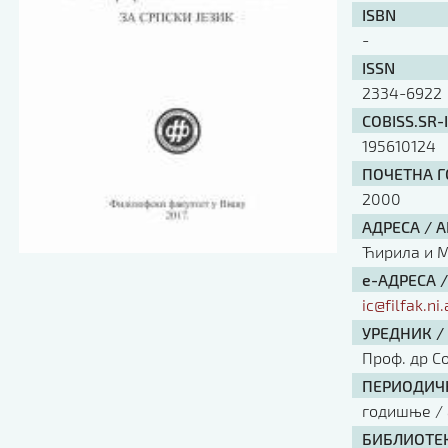
ISBN
-
ISSN
2334-6922
COBISS.SR-
195610124
ПОЧЕТНА ГО
2000
АДРЕСА / 
Ћирила и Ме
е-АДРЕСА 
ic@filfak.ni.
УРЕДНИК /
Проф. др С
ПЕРИОДИЧН
годишње / 
БИБЛИОТЕК