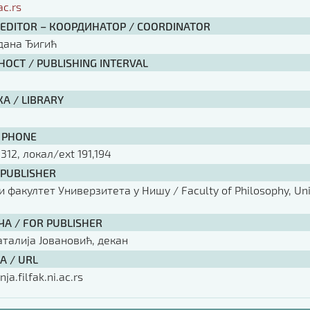
ac.rs
 EDITOR – КООРДИНАТОР / COORDINATOR
рдана Ђигић
ОСТ / PUBLISHING INTERVAL
А / LIBRARY
 PHONE
 312, локал/ext 191,194
 PUBLISHER
факултет Универзитета у Нишу / Faculty of Philosophy, Univ
ЧА / FOR PUBLISHER
аталија Јовановић, декан
А / URL
nja.filfak.ni.ac.rs