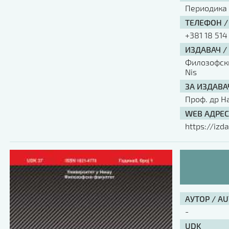
Периодика
ТЕЛЕФОН /
+381 18 514
ИЗДАВАЧ /
Филозофски 
Nis
ЗА ИЗДАВА
Проф. др Н
WEB АДРЕС
https://izda
АУТОР / A
-
UDK