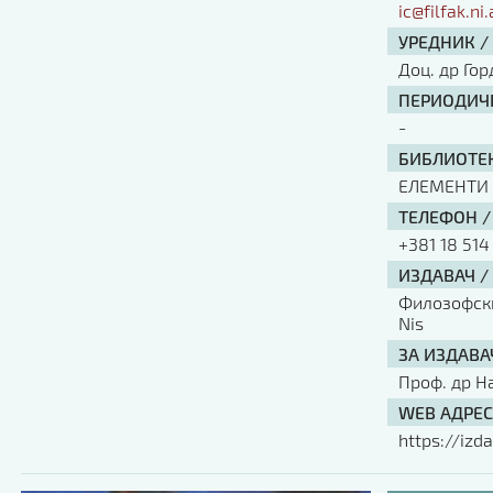
ic@filfak.ni.
УРЕДНИК /
Доц. др Го
ПЕРИОДИЧН
-
БИБЛИОТЕК
ЕЛЕМЕНТИ
ТЕЛЕФОН /
+381 18 514
ИЗДАВАЧ /
Филозофски 
Nis
ЗА ИЗДАВА
Проф. др Н
WEB АДРЕС
https://izda