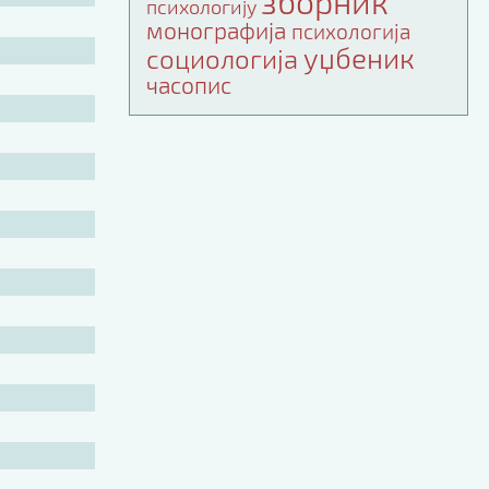
зборник
психологију
монографија
психологија
уџбеник
социологија
часопис