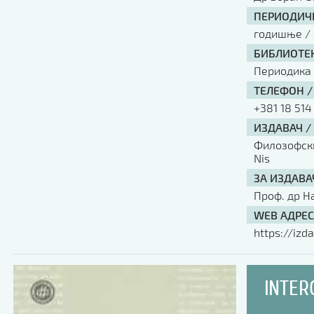
ПЕРИОДИЧН
годишње / 
БИБЛИОТЕК
Периодика
ТЕЛЕФОН /
+381 18 514
ИЗДАВАЧ /
Филозофски 
Nis
ЗА ИЗДАВА
Проф. др Н
WEB АДРЕС
https://izda
INTER