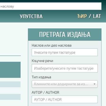
ЋИР
/
LAT
УПУТСТВА
ПРЕТРАГА ИЗДАЊА
Наслов или део наслова
Кључне речи
Тип издања
Кликните или додирните за избор
АУТОР / AUTHOR