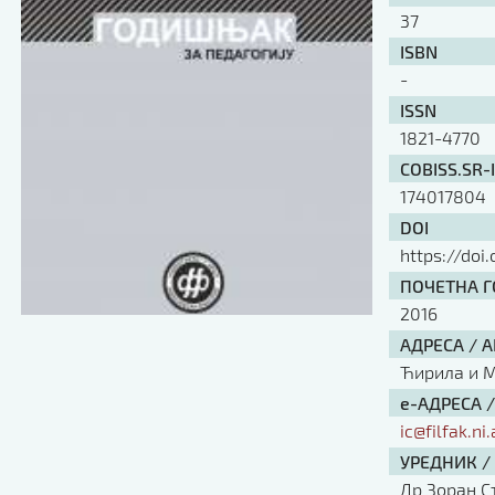
37
ISBN
-
ISSN
1821-4770
COBISS.SR-
174017804
DOI
https://doi
ПОЧЕТНА ГО
2016
АДРЕСА / 
Ћирила и Ме
е-АДРЕСА 
ic@filfak.ni.
УРЕДНИК /
Др Зоран С