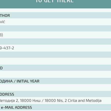
UTHOR
vić
8)
9-437-2
ID
ДИНА / INITIAL YEAR
ADDRESS
тодија 2, 18000 Ниш / 18000 Nis, 2 Cirila and Metodija
/ e-MAIL ADDRESS