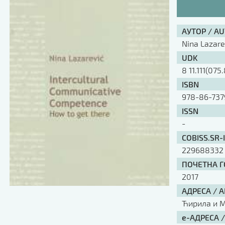
АУТОР / A
Nina Lazare
UDK
8 11.111(075.
ISBN
978-86-737
ISSN
-
COBISS.SR-
229688332
ПОЧЕТНА ГО
2017
АДРЕСА / 
Ћирила и Ме
е-АДРЕСА 