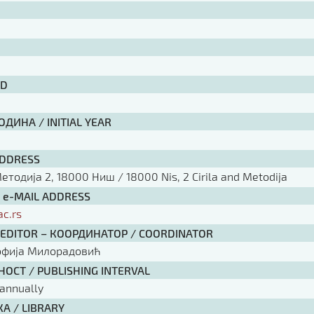
ID
ДИНА / INITIAL YEAR
ADDRESS
тодија 2, 18000 Ниш / 18000 Nis, 2 Cirila and Metodija
/ e-MAIL ADDRESS
ac.rs
 EDITOR – КООРДИНАТОР / COORDINATOR
офија Милорадовић
ОСТ / PUBLISHING INTERVAL
annually
А / LIBRARY