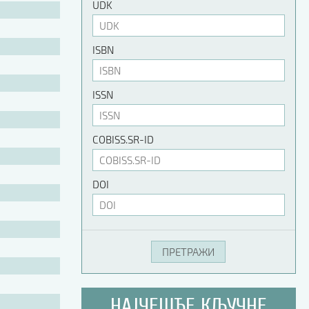
UDK
ISBN
ISSN
COBISS.SR-ID
DOI
НАЈЧЕШЋЕ КЉУЧНЕ