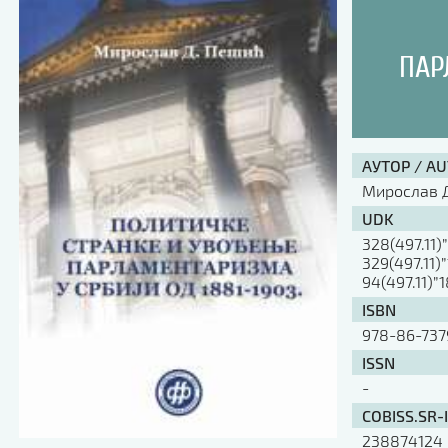
ПАР
АУТОР / A
Мирослав 
UDK
328(497.11)
329(497.11)
94(497.11)”
ISBN
978-86-737
ISSN
-
COBISS.SR-
238874124