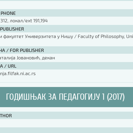
 PHONE
 312, локал/ext 191,194
 PUBLISHER
факултет Универзитета у Нишу / Faculty of Philosophy, Univ
ЧА / FOR PUBLISHER
аталија Јовановић, декан
А / URL
nja.filfak.ni.ac.rs
ГОДИШЊАК ЗА ПЕДАГОГИЈУ 1 (2017)
UTHOR