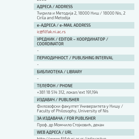
АДРЕСА / ADDRESS
Ћирила и Методија 2, 18000 Ниш / 18000 Nis, 2
Cirila and Metodija
е-АДРЕСА / e-MAIL ADDRESS
ic@filfak.ni.ac.rs
УРЕДНИК / EDITOR – КООРДИНАТОР /
COORDINATOR
-
ПЕРИОДИЧНОСТ / PUBLISHING INTERVAL
-
БИБЛИОТЕКА / LIBRARY
-
ТЕЛЕФОН / PHONE
+381 18 514 312, локал/ext 191,194
ИЗДАВАЧ / PUBLISHER
Филозофски факултет Универзитета у Нишу /
Faculty of Philosophy, University of Nis
ЗА ИЗДАВАЧА / FOR PUBLISHER
Проф. др Момчило Стојковић, декан
WEB АДРЕСА / URL
http://www.filfak.ni.ac.rs/izdavastvo