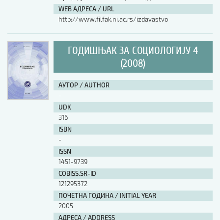
WEB АДРЕСА / URL
http://www.filfak.ni.ac.rs/izdavastvo
ГОДИШЊАК ЗА СОЦИОЛОГИЈУ 4
(2008)
АУТОР / AUTHOR
-
UDK
316
ISBN
-
ISSN
1451-9739
COBISS.SR-ID
121295372
ПОЧЕТНА ГОДИНА / INITIAL YEAR
2005
АДРЕСА / ADDRESS