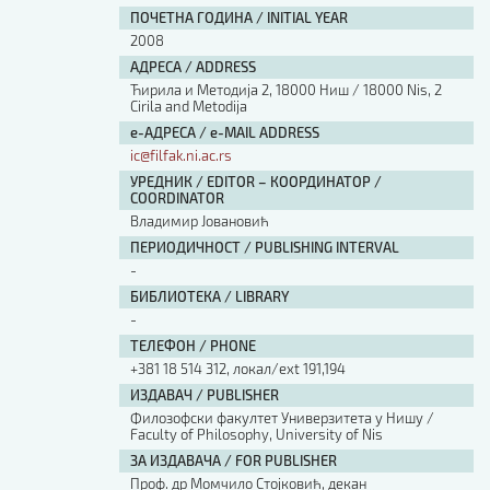
ПОЧЕТНА ГОДИНА / INITIAL YEAR
2008
АДРЕСА / ADDRESS
Ћирила и Методија 2, 18000 Ниш / 18000 Nis, 2
Cirila and Metodija
е-АДРЕСА / e-MAIL ADDRESS
ic@filfak.ni.ac.rs
УРЕДНИК / EDITOR – КООРДИНАТОР /
COORDINATOR
Владимир Јовановић
ПЕРИОДИЧНОСТ / PUBLISHING INTERVAL
-
БИБЛИОТЕКА / LIBRARY
-
ТЕЛЕФОН / PHONE
+381 18 514 312, локал/ext 191,194
ИЗДАВАЧ / PUBLISHER
Филозофски факултет Универзитета у Нишу /
Faculty of Philosophy, University of Nis
ЗА ИЗДАВАЧА / FOR PUBLISHER
Проф. др Момчило Стојковић, декан