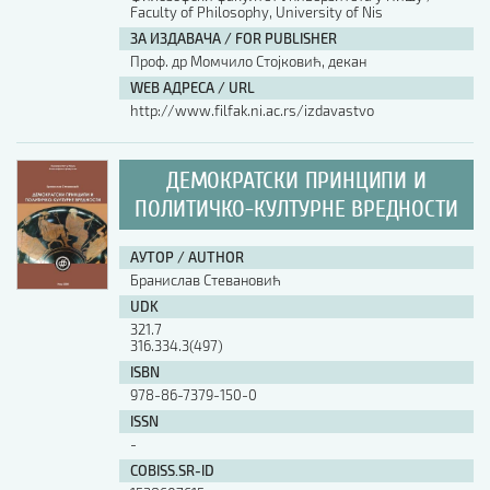
Faculty of Philosophy, University of Nis
ЗА ИЗДАВАЧА / FOR PUBLISHER
АУТОР / AUTHOR
Проф. др Момчило Стојковић, декан
WEB АДРЕСА / URL
http://www.filfak.ni.ac.rs/izdavastvo
UDK
ДЕМОКРАТСКИ ПРИНЦИПИ И
ISBN
ПОЛИТИЧКО-КУЛТУРНЕ ВРЕДНОСТИ
ISSN
АУТОР / AUTHOR
Бранислав Стевановић
UDK
COBISS.SR-ID
321.7
316.334.3(497)
ISBN
978-86-7379-150-0
DOI
ISSN
-
COBISS.SR-ID