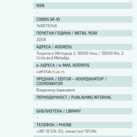
ISSN
-
COBISS.SR-ID
148878348
ПОЧЕТНА ГОДИНА / INITIAL YEAR
2008
АДРЕСА / ADDRESS
Ћирила и Методија 2, 18000 Ниш / 18000 Nis, 2
Cirila and Metodija
е-АДРЕСА / e-MAIL ADDRESS
ic@filfak.ni.ac.rs
УРЕДНИК / EDITOR – КООРДИНАТОР /
COORDINATOR
Владимир Јовановић
ПЕРИОДИЧНОСТ / PUBLISHING INTERVAL
-
БИБЛИОТЕКА / LIBRARY
-
ТЕЛЕФОН / PHONE
+381 18 514 312, локал/ext 191,194