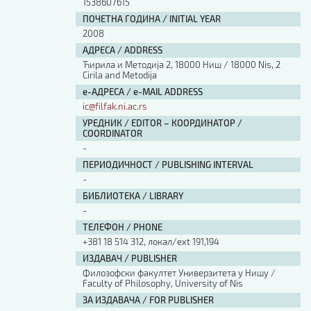
1538607615
ПОЧЕТНА ГОДИНА / INITIAL YEAR
2008
АДРЕСА / ADDRESS
Ћирила и Методија 2, 18000 Ниш / 18000 Nis, 2
Cirila and Metodija
е-АДРЕСА / e-MAIL ADDRESS
ic@filfak.ni.ac.rs
УРЕДНИК / EDITOR – КООРДИНАТОР /
COORDINATOR
-
ПЕРИОДИЧНОСТ / PUBLISHING INTERVAL
-
БИБЛИОТЕКА / LIBRARY
-
ТЕЛЕФОН / PHONE
+381 18 514 312, локал/ext 191,194
ИЗДАВАЧ / PUBLISHER
Филозофски факултет Универзитета у Нишу /
Faculty of Philosophy, University of Nis
ЗА ИЗДАВАЧА / FOR PUBLISHER