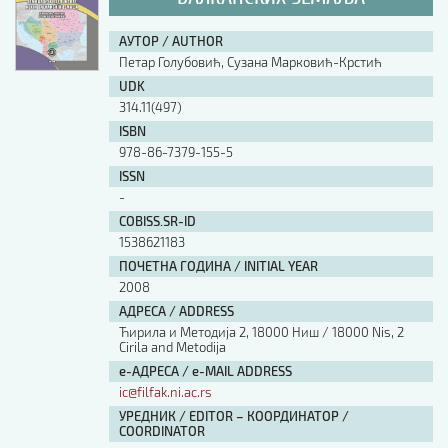
АУТОР / AUTHOR
Петар Голубовић, Сузана Марковић-Крстић
UDK
314.11(497)
ISBN
978-86-7379-155-5
ISSN
-
COBISS.SR-ID
1538621183
ПОЧЕТНА ГОДИНА / INITIAL YEAR
2008
АДРЕСА / ADDRESS
Ћирила и Методија 2, 18000 Ниш / 18000 Nis, 2
Cirila and Metodija
е-АДРЕСА / e-MAIL ADDRESS
ic@filfak.ni.ac.rs
УРЕДНИК / EDITOR – КООРДИНАТОР /
COORDINATOR