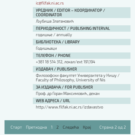
ic@filfak.ni.ac.rs
УРЕДНИК / EDITOR – КООРДИНАТОР /
COORDINATOR
Љубиша Златановић
ПЕРИОДИЧНОСТ / PUBLISHING INTERVAL
годишње / annually
БИБЛИОТЕКА / LIBRARY
Годишњаци
ТЕЛЕФОН / PHONE
+381 18 514 312, локал/ext 191,194
ИЗДАВАЧ / PUBLISHER
Филозофски факултет Универзитета у Нишу /
Faculty of Philosophy, University of Nis
ЗА ИЗДАВАЧА / FOR PUBLISHER
Проф. др Горан Максимовић, декан
WEB АДРЕСА / URL
http://www.filfak.ni.ac.rs/izdavastvo
Старт
Претходна
1
2
Следећа
Крај
Страна 2 од 2