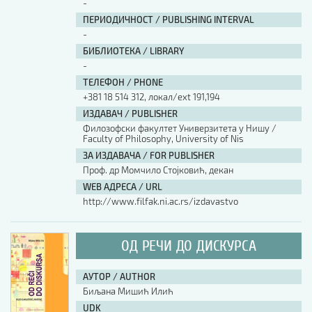
-
ПЕРИОДИЧНОСТ / PUBLISHING INTERVAL
-
БИБЛИОТЕКА / LIBRARY
-
ТЕЛЕФОН / PHONE
+381 18 514 312, локал/ext 191,194
ИЗДАВАЧ / PUBLISHER
Филозофски факултет Универзитета у Нишу /
Faculty of Philosophy, University of Nis
ЗА ИЗДАВАЧА / FOR PUBLISHER
Проф. др Момчило Стојковић, декан
WEB АДРЕСА / URL
http://www.filfak.ni.ac.rs/izdavastvo
ОД РЕЧИ ДО ДИСКУРСА
АУТОР / AUTHOR
Биљана Мишић Илић
UDK