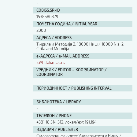
-
Изјава о коришћењу ауторског дела
Упутство за бирање лиценце
COBISS.SR-ID
Уговор са аутором
1538586879
Логотипи
ПОЧЕТНА ГОДИНА / INITIAL YEAR
2008
Шаблон прве стране и импресума [B5, ћир]
АДРЕСА / ADDRESS
Шаблон прве стране и импресума [B5, лат]
Шаблон прве стране и импресума [B5, енг]
Ћирила и Методија 2, 18000 Ниш / 18000 Nis, 2
Cirila and Metodija
Етички кодекс
е-АДРЕСА / e-MAIL ADDRESS
ic@filfak.ni.ac.rs
ПРЕТРАГА ИЗДАЊА
УРЕДНИК / EDITOR – КООРДИНАТОР /
COORDINATOR
Наслов или део наслова
-
ПЕРИОДИЧНОСТ / PUBLISHING INTERVAL
-
Кључне речи
БИБЛИОТЕКА / LIBRARY
-
ТЕЛЕФОН / PHONE
+381 18 514 312, локал/ext 191,194
ИЗДАВАЧ / PUBLISHER
Тип издања
Филозофски факултет Универзитета у Нишу /