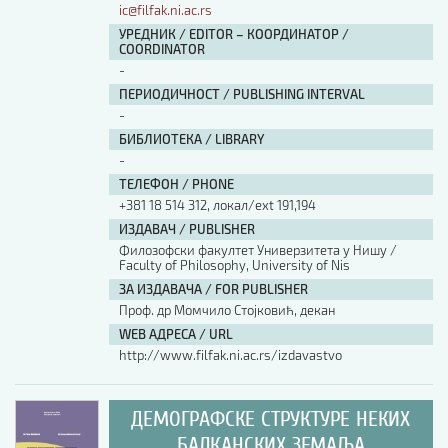
ic@filfak.ni.ac.rs
УРЕДНИК / EDITOR – КООРДИНАТОР /
COORDINATOR
-
ПЕРИОДИЧНОСТ / PUBLISHING INTERVAL
-
БИБЛИОТЕКА / LIBRARY
-
ТЕЛЕФОН / PHONE
+381 18 514 312, локал/ext 191,194
ИЗДАВАЧ / PUBLISHER
Филозофски факултет Универзитета у Нишу /
Faculty of Philosophy, University of Nis
ЗА ИЗДАВАЧА / FOR PUBLISHER
Проф. др Момчило Стојковић, декан
WEB АДРЕСА / URL
http://www.filfak.ni.ac.rs/izdavastvo
ДЕМОГРАФСКЕ СТРУКТУРЕ НЕКИХ
БАЛКАНСКИХ ЗЕМАЉА