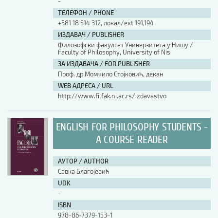
-
ТЕЛЕФОН / PHONE
+381 18 514 312, локал/ext 191,194
ИЗДАВАЧ / PUBLISHER
Филозофски факултет Универзитета у Нишу /
Faculty of Philosophy, University of Nis
ЗА ИЗДАВАЧА / FOR PUBLISHER
Проф. др Момчило Стојковић, декан
WEB АДРЕСА / URL
http://www.filfak.ni.ac.rs/izdavastvo
ENGLISH FOR PHILOSOPHY STUDENTS -
A COURSE READER
АУТОР / AUTHOR
Савка Благојевић
UDK
-
ISBN
978-86-7379-153-1