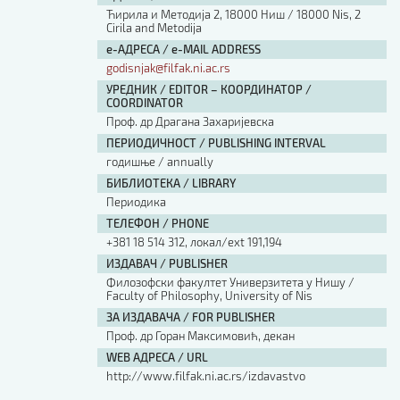
Ћирила и Методија 2, 18000 Ниш / 18000 Nis, 2
Cirila and Metodija
е-АДРЕСА / e-MAIL ADDRESS
godisnjak@filfak.ni.ac.rs
УРЕДНИК / EDITOR – КООРДИНАТОР /
COORDINATOR
Проф. др Драгана Захаријевска
ПЕРИОДИЧНОСТ / PUBLISHING INTERVAL
годишње / annually
БИБЛИОТЕКА / LIBRARY
Периодика
ТЕЛЕФОН / PHONE
+381 18 514 312, локал/ext 191,194
ИЗДАВАЧ / PUBLISHER
Филозофски факултет Универзитета у Нишу /
Faculty of Philosophy, University of Nis
ЗА ИЗДАВАЧА / FOR PUBLISHER
Проф. др Горан Максимовић, декан
WEB АДРЕСА / URL
http://www.filfak.ni.ac.rs/izdavastvo