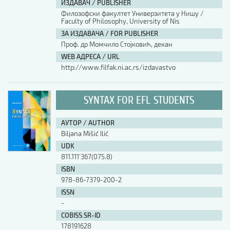
ИЗДАВАЧ / PUBLISHER
Филозофски факултет Универзитета у Нишу /
Faculty of Philosophy, University of Nis
ЗА ИЗДАВАЧА / FOR PUBLISHER
Проф. др Момчило Стојковић, декан
WEB АДРЕСА / URL
http://www.filfak.ni.ac.rs/izdavastvo
SYNTAX FOR EFL STUDENTS
АУТОР / AUTHOR
Biljana Mišić Ilić
UDK
811.111'367(075.8)
ISBN
978-86-7379-200-2
ISSN
-
COBISS.SR-ID
178191628