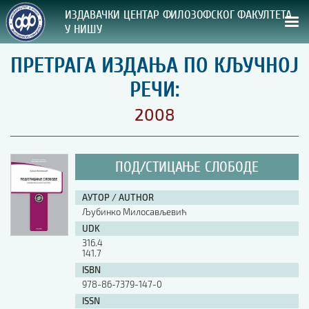
ИЗДАВАЧКИ ЦЕНТАР ФИЛОЗОФСКОГ ФАКУЛТЕТА
У НИШУ
ПРЕТРАГА ИЗДАЊА ПО КЉУЧНОЈ
СВА НАША ИЗДАЊА
РЕЧИ:
ВРСТА ИЗДАЊА:
2008
ГОДИНА ОБЈАВЉИВАЊА:
ПОД/СТИЦАЊЕ СЛОБОДЕ
ПРЕГЛЕД
АУТОР / AUTHOR
УПУТСТВА
Љубинко Милосављевић
UDK
УПУТСТВА
316.4
Правилник о издавачкој делатности
141.7
Упутство ауторима
ISBN
Упутство уредницима
978-86-7379-147-0
Изјава о ауторству
ISSN
Изјава о лектури