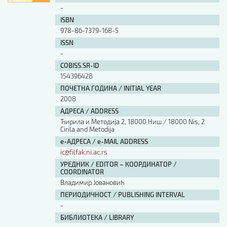
-
ISBN
978-86-7379-168-5
ISSN
-
COBISS.SR-ID
154396428
ПОЧЕТНА ГОДИНА / INITIAL YEAR
2008
АДРЕСА / ADDRESS
Ћирила и Методија 2, 18000 Ниш / 18000 Nis, 2
Cirila and Metodija
е-АДРЕСА / e-MAIL ADDRESS
ic@filfak.ni.ac.rs
УРЕДНИК / EDITOR – КООРДИНАТОР /
COORDINATOR
Владимир Јовановић
ПЕРИОДИЧНОСТ / PUBLISHING INTERVAL
-
БИБЛИОТЕКА / LIBRARY