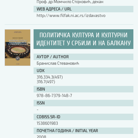
Проф. др Момчило Стојковић, декан
WEB АДРЕСА / URL
http://www.filfak.ni.ac.rs/izdavastvo
ПОЛИТИЧКА КУЛТУРА И КУЛТУРНИ
ИДЕНТИТЕТ У СРБИЈИ И НА БАЛКАНУ
АУТОР / AUTHOR
Бранислав Стевановић
UDK
316.334.3(497)
316.7(497)
ISBN
978-86-7379-148-7
ISSN
-
COBISS.SR-ID
1538601983
ПОЧЕТНА ГОДИНА / INITIAL YEAR
2008