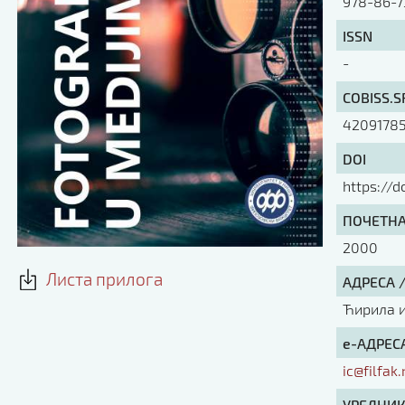
978-86-7
ISSN
-
COBISS.S
4209178
DOI
https://
ПОЧЕТНА 
2000
Листа прилога
АДРЕСА 
Ћирила и 
е-АДРЕСА
ic@filfak.
УРЕДНИК