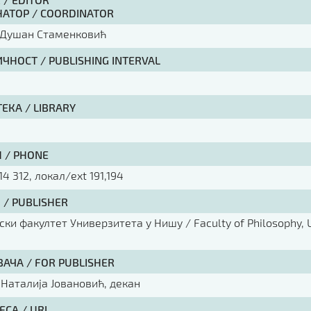
АТОР / COORDINATOR
 Душан Стаменковић
ЧНОСТ / PUBLISHING INTERVAL
ЕКА / LIBRARY
 / PHONE
14 312, локал/ext 191,194
 / PUBLISHER
ки факултет Универзитета у Нишу / Faculty of Philosophy, U
ВАЧА / FOR PUBLISHER
 Наталија Јовановић, декан
ЕСА / URL