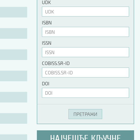
UDK
ISBN
ISSN
COBISS.SR-ID
DOI
НАЈЧЕШЋЕ КЉУЧНЕ