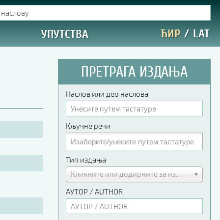
ЋИР
/
LAT
УПУТСТВА
ПРЕТРАГА ИЗДАЊА
Наслов или део наслова
Кључне речи
Тип издања
Кликните или додирните за избор
АУТОР / AUTHOR