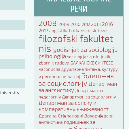
РЕЧИ
2008
2016
2009
2010
2013
2012
2017
balkanske sinteze
anglistika
filozofski fakultet
nis
godisnjak za sociologiju
psihologija
srpski jezik
sociologija
zbornik radova
БАЛКАНСКЕ СИНТЕЗЕ
Часопис за друштвена питања, културу
Годишњак
и регионални развој
за социологију
Департман
за англистику
Департман за
niversity
педагогију
Департман за социологију
Департман за српску и
компаративну књижевност
Драгана СтјепановићЗахаријевски
годишњак за
англистика