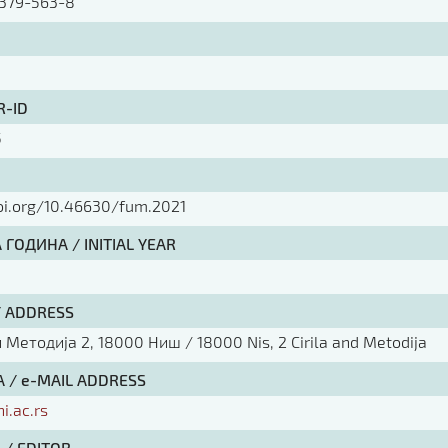
379-563-8
R-ID
5
doi.org/10.46630/fum.2021
ГОДИНА / INITIAL YEAR
/ ADDRESS
Методија 2, 18000 Ниш / 18000 Nis, 2 Cirila and Metodija
 / e-MAIL ADDRESS
ni.ac.rs
 / EDITOR