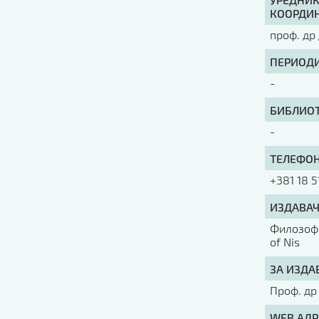
КООРДИН
проф. др
ПЕРИОДИ
-
БИБЛИОТ
-
ТЕЛЕФОН
+381 18 5
ИЗДАВАЧ
Филозофс
of Nis
ЗА ИЗДА
Проф. др
WEB АДР