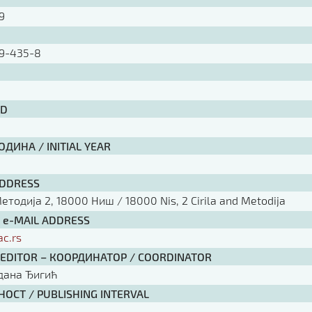
09
9-435-8
ID
ДИНА / INITIAL YEAR
ADDRESS
тодија 2, 18000 Ниш / 18000 Nis, 2 Cirila and Metodija
/ e-MAIL ADDRESS
ac.rs
 EDITOR – КООРДИНАТОР / COORDINATOR
рдана Ђигић
ОСТ / PUBLISHING INTERVAL