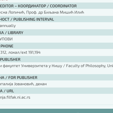
 EDITOR – КООРДИНАТОР / COORDINATOR
есна Лопичић, Проф. др Биљана Мишић Илић
ОСТ / PUBLISHING INTERVAL
annually
А / LIBRARY
КУПОВИ
 PHONE
 312, локал/ext 191,194
 PUBLISHER
факултет Универзитета у Нишу / Faculty of Philosophy, Univ
ЧА / FOR PUBLISHER
аталија Јовановић, декан
А / URL
nja.filfak.ni.ac.rs