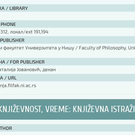
А / LIBRARY
 PHONE
 312, локал/ext 191,194
 PUBLISHER
факултет Универзитета у Нишу / Faculty of Philosophy, Univ
ЧА / FOR PUBLISHER
аталија Јовановић, декан
А / URL
nja.filfak.ni.ac.rs
 KNJIŽEVNOST, VREME: KNJIŽEVNA ISTRAŽ
UTHOR