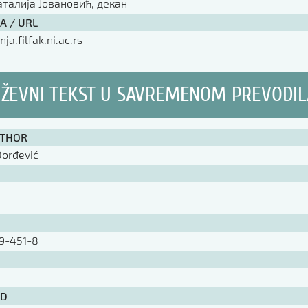
аталија Јовановић, декан
А / URL
nja.filfak.ni.ac.rs
IŽEVNI TEKST U SAVREMENOM PREVODI
UTHOR
Đorđević
9-451-8
ID