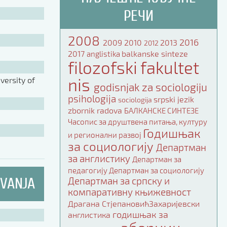
РЕЧИ
2008
2016
2009
2010
2013
2012
2017
balkanske sinteze
anglistika
filozofski fakultet
nis
ersity of
godisnjak za sociologiju
psihologija
srpski jezik
sociologija
zbornik radova
БАЛКАНСКЕ СИНТЕЗЕ
Часопис за друштвена питања, културу
Годишњак
и регионални развој
за социологију
Департман
за англистику
Департман за
педагогију
Департман за социологију
IVANJA
Департман за српску и
компаративну књижевност
Драгана СтјепановићЗахаријевски
годишњак за
англистика