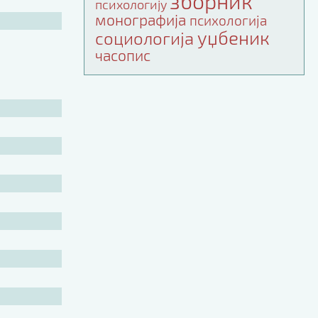
зборник
психологију
монографија
психологија
уџбеник
социологија
часопис