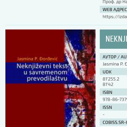
Проф. др Н
WEB АДРЕС
https://izda
NEKNJ
АУТОР / A
Jasmina P. 
UDK
81’255.2
81’42
ISBN
978-86-737
ISSN
-
COBISS.SR-