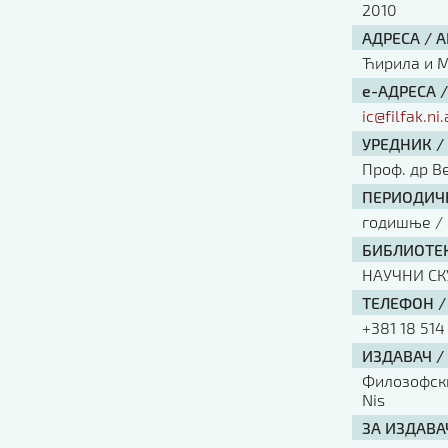
2010
АДРЕСА / 
Ћирила и Ме
е-АДРЕСА 
ic@filfak.ni.
УРЕДНИК /
Проф. др В
ПЕРИОДИЧН
годишње / 
БИБЛИОТЕК
НАУЧНИ С
ТЕЛЕФОН /
+381 18 514
ИЗДАВАЧ /
Филозофски 
Nis
ЗА ИЗДАВА