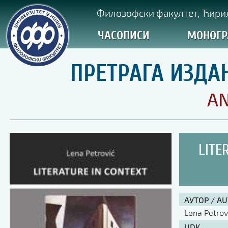
Филозофски факултет, Ћирил
ЧАСОПИСИ
МОНОГР
ПРЕТРАГА ИЗДА
AN
LITE
АУТОР / A
Lena Petrov
UDK