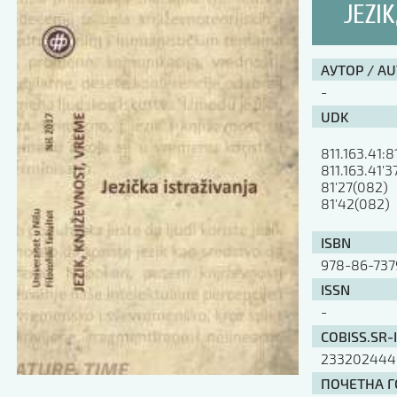
JEZIK
АУТОР / A
-
UDK
811.163.41:8
811.163.41'3
81'27(082)

81'42(082)
ISBN
978-86-73
ISSN
-
COBISS.SR-
233202444
ПОЧЕТНА ГО