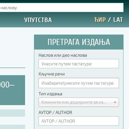
ЋИР
/
LAT
УПУТСТВА
ПРЕТРАГА ИЗДАЊА
Наслов или део наслова
Кључне речи
000‒
Тип издања
Кликните или додирните за избор
АУТОР / AUTHOR