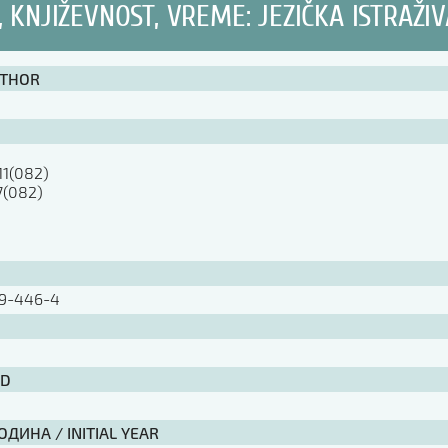
, KNJIŽEVNOST, VREME: JEZIČKA ISTRAŽI
UTHOR
11(082)

7(082)

79-446-4
ID
ДИНА / INITIAL YEAR