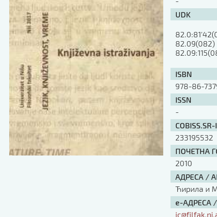
-
UDK
82.0:81'42(
82.09(082)

82.09:115(0
ISBN
978-86-737
ISSN
-
COBISS.SR-
233195532
ПОЧЕТНА ГО
2010
АДРЕСА / 
Ћирила и Ме
е-АДРЕСА 
ic@filfak.ni.