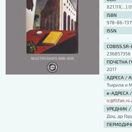
821.111(...).
ISBN
978-86-737
ISSN
-
COBISS.SR-
236857356
ПОЧЕТНА ГО
2017
АДРЕСА / 
Ћирила и Ме
е-АДРЕСА 
ic@filfak.ni.
УРЕДНИК /
Доц. др Го
ПЕРИОДИЧН
-