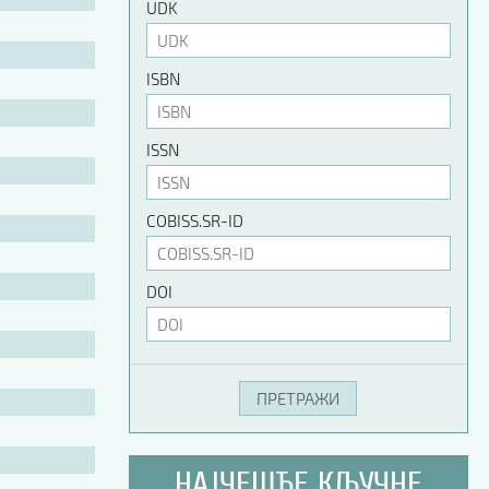
UDK
ISBN
ISSN
COBISS.SR-ID
DOI
НАЈЧЕШЋЕ КЉУЧНЕ