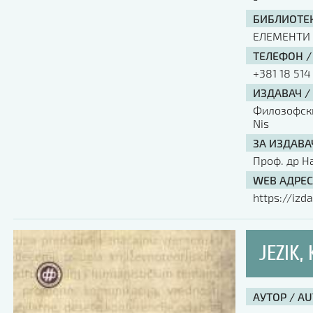
БИБЛИОТЕК
ЕЛЕМЕНТИ
ТЕЛЕФОН /
+381 18 514
ИЗДАВАЧ /
Филозофски 
Nis
ЗА ИЗДАВА
Проф. др Н
WEB АДРЕС
https://izda
JEZIK,
АУТОР / A