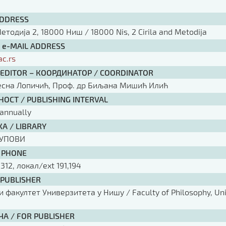
ADDRESS
тодија 2, 18000 Ниш / 18000 Nis, 2 Cirila and Metodija
/ e-MAIL ADDRESS
ac.rs
 EDITOR – КООРДИНАТОР / COORDINATOR
есна Лопичић, Проф. др Биљана Мишић Илић
ОСТ / PUBLISHING INTERVAL
annually
А / LIBRARY
КУПОВИ
 PHONE
 312, локал/ext 191,194
 PUBLISHER
факултет Универзитета у Нишу / Faculty of Philosophy, Univ
ЧА / FOR PUBLISHER