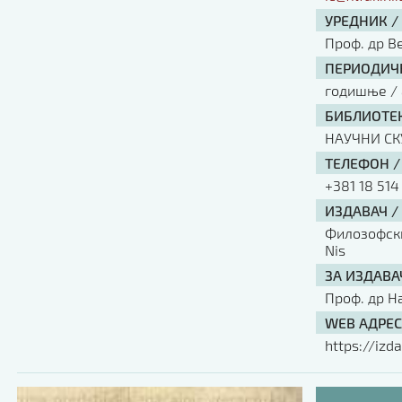
УРЕДНИК /
Проф. др В
ПЕРИОДИЧН
годишње / 
БИБЛИОТЕК
НАУЧНИ С
ТЕЛЕФОН /
+381 18 514
ИЗДАВАЧ /
Филозофски 
Nis
ЗА ИЗДАВА
Проф. др Н
WEB АДРЕС
https://izda