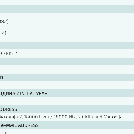
082)

82)
9-445-7
ID
ДИНА / INITIAL YEAR
ADDRESS
тодија 2, 18000 Ниш / 18000 Nis, 2 Cirila and Metodija
/ e-MAIL ADDRESS
ac.rs