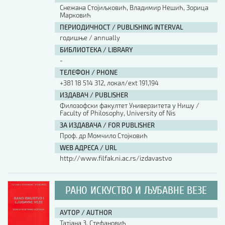
Снежана Стојиљковић, Владимир Нешић, Зорица
Марковић
ПЕРИОДИЧНОСТ / PUBLISHING INTERVAL
годишње / annually
БИБЛИОТЕКА / LIBRARY
-
ТЕЛЕФОН / PHONE
+381 18 514 312, локал/ext 191,194
ИЗДАВАЧ / PUBLISHER
Филозофски факултет Универзитета у Нишу /
Faculty of Philosophy, University of Nis
ЗА ИЗДАВАЧА / FOR PUBLISHER
Проф. др Момчило Стојковић
WEB АДРЕСА / URL
http://www.filfak.ni.ac.rs/izdavastvo
РАНО ИСКУСТВО И ЉУБАВНЕ ВЕЗЕ
АУТОР / AUTHOR
Татјана З. Стефановић