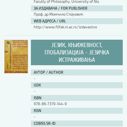
Faculty of Philosophy, University of Nis
ЗА ИЗДАВАЧА / FOR PUBLISHER
Проф. др Момчило Стојковић
WEB АДРЕСА / URL
http://www.filfak.ni.ac.rs/izdavastvo
ЈЕЗИК, КЊИЖЕВНОСТ,
ГЛОБАЛИЗАЦИЈА - ЈЕЗИЧКА
ИСТРАЖИВАЊА
АУТОР / AUTHOR
-
UDK
-
ISBN
978-86-7379-144-9
ISSN
-
COBISS.SR-ID