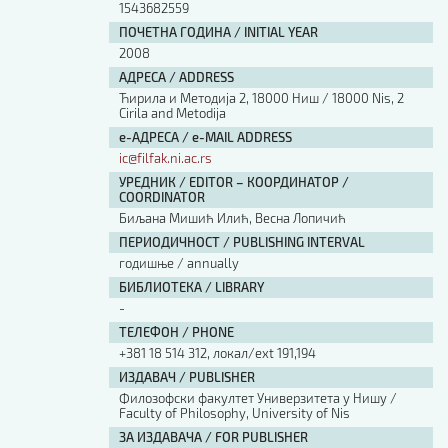
1543682559
ПОЧЕТНА ГОДИНА / INITIAL YEAR
2008
АДРЕСА / ADDRESS
Ћирила и Методија 2, 18000 Ниш / 18000 Nis, 2
Cirila and Metodija
е-АДРЕСА / e-MAIL ADDRESS
ic@filfak.ni.ac.rs
УРЕДНИК / EDITOR – КООРДИНАТОР /
COORDINATOR
Биљана Мишић Илић, Весна Лопичић
ПЕРИОДИЧНОСТ / PUBLISHING INTERVAL
годишње / annually
БИБЛИОТЕКА / LIBRARY
-
ТЕЛЕФОН / PHONE
+381 18 514 312, локал/ext 191,194
ИЗДАВАЧ / PUBLISHER
Филозофски факултет Универзитета у Нишу /
Faculty of Philosophy, University of Nis
ЗА ИЗДАВАЧА / FOR PUBLISHER