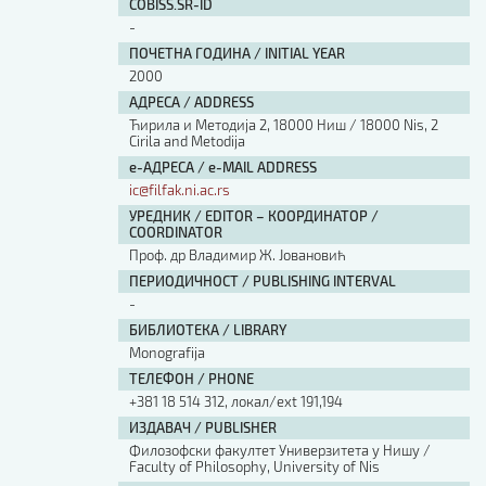
COBISS.SR-ID
-
ПОЧЕТНА ГОДИНА / INITIAL YEAR
2000
АДРЕСА / ADDRESS
Ћирила и Методија 2, 18000 Ниш / 18000 Nis, 2
Cirila and Metodija
е-АДРЕСА / e-MAIL ADDRESS
ic@filfak.ni.ac.rs
УРЕДНИК / EDITOR – КООРДИНАТОР /
COORDINATOR
Проф. др Владимир Ж. Јовановић
ПЕРИОДИЧНОСТ / PUBLISHING INTERVAL
-
БИБЛИОТЕКА / LIBRARY
Monografija
ТЕЛЕФОН / PHONE
+381 18 514 312, локал/ext 191,194
ИЗДАВАЧ / PUBLISHER
Филозофски факултет Универзитета у Нишу /
Faculty of Philosophy, University of Nis