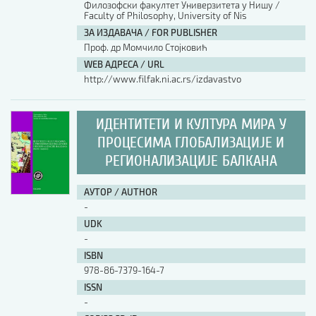
Филозофски факултет Универзитета у Нишу /
Faculty of Philosophy, University of Nis
АУТОР / AUTHOR
ЗА ИЗДАВАЧА / FOR PUBLISHER
Проф. др Момчило Стојковић
WEB АДРЕСА / URL
UDK
http://www.filfak.ni.ac.rs/izdavastvo
ISBN
ИДЕНТИТЕТИ И КУЛТУРА МИРА У
ПРОЦЕСИМА ГЛОБАЛИЗАЦИЈЕ И
РЕГИОНАЛИЗАЦИЈЕ БАЛКАНА
ISSN
АУТОР / AUTHOR
-
COBISS.SR-ID
UDK
-
ISBN
DOI
978-86-7379-164-7
ISSN
-