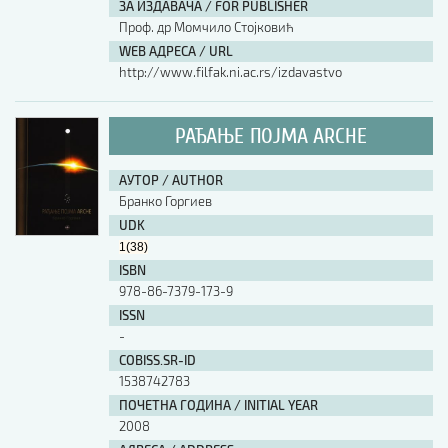
ЗА ИЗДАВАЧА / FOR PUBLISHER
Проф. др Момчило Стојковић
WEB АДРЕСА / URL
http://www.filfak.ni.ac.rs/izdavastvo
РАЂАЊЕ ПОЈМА ARCHE
АУТОР / AUTHOR
Бранко Горгиев
UDK
1(38)
ISBN
978-86-7379-173-9
ISSN
-
COBISS.SR-ID
1538742783
ПОЧЕТНА ГОДИНА / INITIAL YEAR
2008