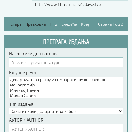
http://www.filfak.ni.ac.rs/izdavastvo
Старт
Претходна
1
2
Следећа
Крај
Страна 1 од 2
ПРЕТРАГА ИЗДАЊА
Наслов или део наслова
Кључне речи
Тип издања
АУТОР / AUTHOR