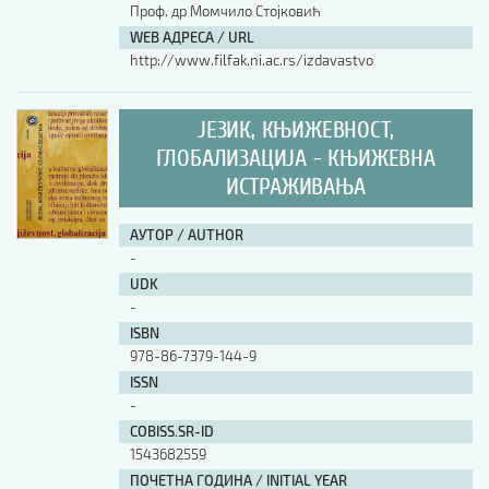
Проф. др Момчило Стојковић
WEB АДРЕСА / URL
http://www.filfak.ni.ac.rs/izdavastvo
ЈЕЗИК, КЊИЖЕВНОСТ,
ГЛОБАЛИЗАЦИЈА - КЊИЖЕВНА
ИСТРАЖИВАЊА
АУТОР / AUTHOR
-
UDK
-
ISBN
978-86-7379-144-9
ISSN
-
COBISS.SR-ID
1543682559
ПОЧЕТНА ГОДИНА / INITIAL YEAR