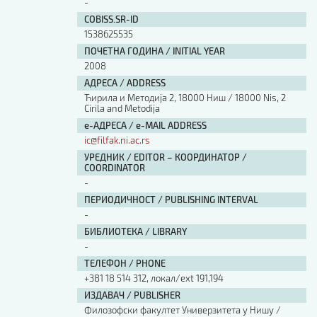
-
COBISS.SR-ID
1538625535
ПОЧЕТНА ГОДИНА / INITIAL YEAR
2008
АДРЕСА / ADDRESS
Ћирила и Методија 2, 18000 Ниш / 18000 Nis, 2
Cirila and Metodija
е-АДРЕСА / e-MAIL ADDRESS
ic@filfak.ni.ac.rs
УРЕДНИК / EDITOR – КООРДИНАТОР /
COORDINATOR
-
ПЕРИОДИЧНОСТ / PUBLISHING INTERVAL
-
БИБЛИОТЕКА / LIBRARY
-
ТЕЛЕФОН / PHONE
+381 18 514 312, локал/ext 191,194
ИЗДАВАЧ / PUBLISHER
Филозофски факултет Универзитета у Нишу /