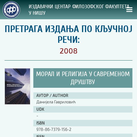
ИЗДАВАЧКИ ЦЕНТАР ФИЛОЗОФСКОГ ФАКУЛТЕТА
У НИШУ
ПРЕТРАГА ИЗДАЊА ПО КЉУЧНОЈ
СВА НАША ИЗДАЊА
РЕЧИ:
ВРСТА ИЗДАЊА:
2008
ГОДИНА ОБЈАВЉИВАЊА:
МОРАЛ И РЕЛИГИЈА У САВРЕМЕНОМ
ПРЕГЛЕД
ДРУШТВУ
УПУТСТВА
АУТОР / AUTHOR
Данијела Гавриловић
УПУТСТВА
UDK
Правилник о издавачкој делатности
-
Упутство ауторима
ISBN
Упутство уредницима
978-86-7379-156-2
Изјава о ауторству
Изјава о лектури
ISSN