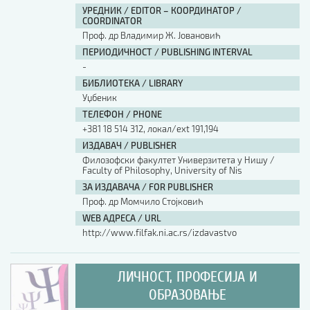
УРЕДНИК / EDITOR – КООРДИНАТОР /
COORDINATOR
Проф. др Владимир Ж. Јовановић
ПЕРИОДИЧНОСТ / PUBLISHING INTERVAL
-
БИБЛИОТЕКА / LIBRARY
Уџбеник
ТЕЛЕФОН / PHONE
+381 18 514 312, локал/ext 191,194
ИЗДАВАЧ / PUBLISHER
Филозофски факултет Универзитета у Нишу /
Faculty of Philosophy, University of Nis
ЗА ИЗДАВАЧА / FOR PUBLISHER
Проф. др Момчило Стојковић
WEB АДРЕСА / URL
http://www.filfak.ni.ac.rs/izdavastvo
ЛИЧНОСТ, ПРОФЕСИЈА И
ОБРАЗОВАЊЕ