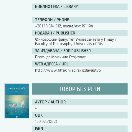
БИБЛИОТЕКА / LIBRARY
-
ТЕЛЕФОН / PHONE
+381 18 514 312, локал/ext 191,194
ИЗДАВАЧ / PUBLISHER
Филозофски факултет Универзитета у Нишу /
Faculty of Philosophy, University of Nis
ЗА ИЗДАВАЧА / FOR PUBLISHER
Проф. др Момчило Стојковић
WEB АДРЕСА / URL
http://www.filfak.ni.ac.rs/izdavastvo
ГОВОР БЕЗ РЕЧИ
АУТОР / AUTHOR
-
UDK
159.925(082)
ISBN