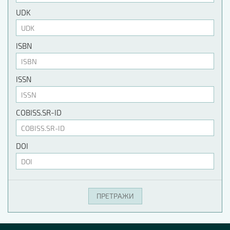
UDK
ISBN
ISSN
COBISS.SR-ID
DOI