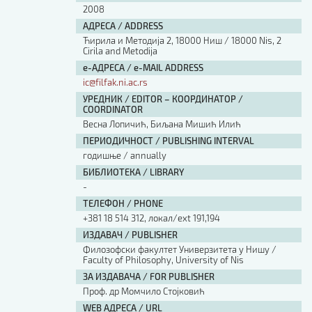
2008
АДРЕСА / ADDRESS
Ћирила и Методија 2, 18000 Ниш / 18000 Nis, 2
Cirila and Metodija
е-АДРЕСА / e-MAIL ADDRESS
ic@filfak.ni.ac.rs
УРЕДНИК / EDITOR – КООРДИНАТОР /
COORDINATOR
Весна Лопичић, Биљана Мишић Илић
ПЕРИОДИЧНОСТ / PUBLISHING INTERVAL
годишње / annually
БИБЛИОТЕКА / LIBRARY
-
ТЕЛЕФОН / PHONE
+381 18 514 312, локал/ext 191,194
ИЗДАВАЧ / PUBLISHER
Филозофски факултет Универзитета у Нишу /
Faculty of Philosophy, University of Nis
ЗА ИЗДАВАЧА / FOR PUBLISHER
Проф. др Момчило Стојковић
WEB АДРЕСА / URL