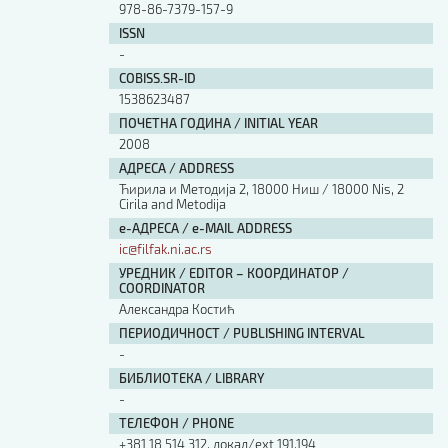
978-86-7379-157-9
ISSN
-
COBISS.SR-ID
1538623487
ПОЧЕТНА ГОДИНА / INITIAL YEAR
2008
АДРЕСА / ADDRESS
Ћирила и Методија 2, 18000 Ниш / 18000 Nis, 2
Cirila and Metodija
е-АДРЕСА / e-MAIL ADDRESS
ic@filfak.ni.ac.rs
УРЕДНИК / EDITOR – КООРДИНАТОР /
COORDINATOR
Александра Костић
ПЕРИОДИЧНОСТ / PUBLISHING INTERVAL
-
БИБЛИОТЕКА / LIBRARY
-
ТЕЛЕФОН / PHONE
+381 18 514 312, локал/ext 191,194