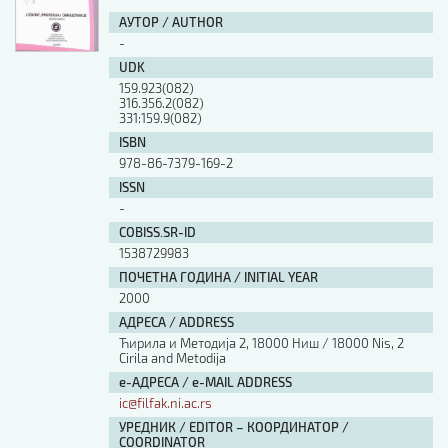
АУТОР / AUTHOR
-
UDK
159.923(082)
316.356.2(082)
331:159.9(082)
ISBN
978-86-7379-169-2
ISSN
-
COBISS.SR-ID
1538729983
ПОЧЕТНА ГОДИНА / INITIAL YEAR
2000
АДРЕСА / ADDRESS
Ћирила и Методија 2, 18000 Ниш / 18000 Nis, 2
Cirila and Metodija
е-АДРЕСА / e-MAIL ADDRESS
ic@filfak.ni.ac.rs
УРЕДНИК / EDITOR – КООРДИНАТОР /
COORDINATOR