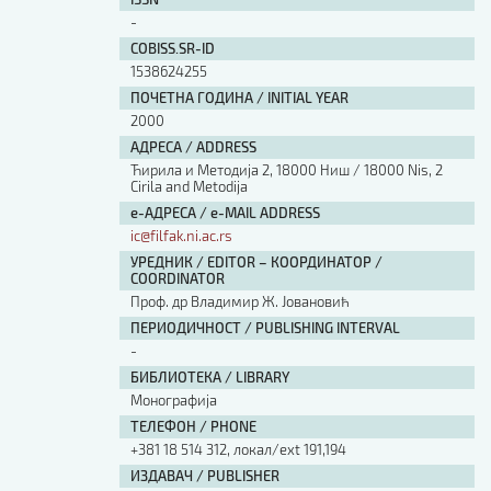
Изјава о коришћењу ауторског дела
-
Упутство за бирање лиценце
COBISS.SR-ID
Уговор са аутором
1538624255
Логотипи
ПОЧЕТНА ГОДИНА / INITIAL YEAR
Шаблон прве стране и импресума [B5, ћир]
2000
Шаблон прве стране и импресума [B5, лат]
АДРЕСА / ADDRESS
Шаблон прве стране и импресума [B5, енг]
Ћирила и Методија 2, 18000 Ниш / 18000 Nis, 2
Cirila and Metodija
Етички кодекс
е-АДРЕСА / e-MAIL ADDRESS
ic@filfak.ni.ac.rs
ПРЕТРАГА ИЗДАЊА
УРЕДНИК / EDITOR – КООРДИНАТОР /
COORDINATOR
Наслов или део наслова
Проф. др Владимир Ж. Јовановић
ПЕРИОДИЧНОСТ / PUBLISHING INTERVAL
-
Кључне речи
БИБЛИОТЕКА / LIBRARY
Монографија
ТЕЛЕФОН / PHONE
+381 18 514 312, локал/ext 191,194
Тип издања
ИЗДАВАЧ / PUBLISHER