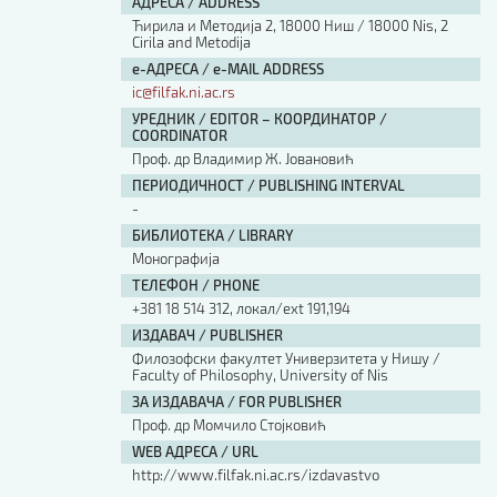
АДРЕСА / ADDRESS
Ћирила и Методија 2, 18000 Ниш / 18000 Nis, 2
Cirila and Metodija
е-АДРЕСА / e-MAIL ADDRESS
ic@filfak.ni.ac.rs
УРЕДНИК / EDITOR – КООРДИНАТОР /
COORDINATOR
Проф. др Владимир Ж. Јовановић
ПЕРИОДИЧНОСТ / PUBLISHING INTERVAL
-
БИБЛИОТЕКА / LIBRARY
Монографија
ТЕЛЕФОН / PHONE
+381 18 514 312, локал/ext 191,194
ИЗДАВАЧ / PUBLISHER
Филозофски факултет Универзитета у Нишу /
Faculty of Philosophy, University of Nis
ЗА ИЗДАВАЧА / FOR PUBLISHER
Проф. др Момчило Стојковић
WEB АДРЕСА / URL
http://www.filfak.ni.ac.rs/izdavastvo