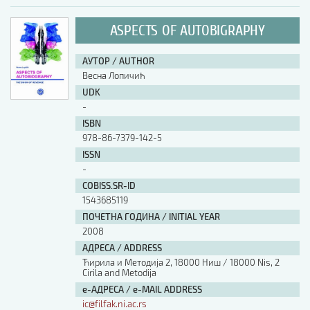
ASPECTS OF AUTOBIGRAPHY
АУТОР / AUTHOR
Весна Лопичић
UDK
-
ISBN
978-86-7379-142-5
ISSN
-
COBISS.SR-ID
1543685119
ПОЧЕТНА ГОДИНА / INITIAL YEAR
2008
АДРЕСА / ADDRESS
Ћирила и Методија 2, 18000 Ниш / 18000 Nis, 2
Cirila and Metodija
е-АДРЕСА / e-MAIL ADDRESS
ic@filfak.ni.ac.rs