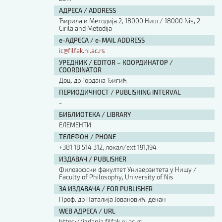
АДРЕСА / ADDRESS
Ћирила и Методија 2, 18000 Ниш / 18000 Nis, 2
Cirila and Metodija
е-АДРЕСА / e-MAIL ADDRESS
ic@filfak.ni.ac.rs
УРЕДНИК / EDITOR – КООРДИНАТОР /
COORDINATOR
Доц. др Гордана Ђигић
ПЕРИОДИЧНОСТ / PUBLISHING INTERVAL
-
БИБЛИОТЕКА / LIBRARY
ЕЛЕМЕНТИ
ТЕЛЕФОН / PHONE
+381 18 514 312, локал/ext 191,194
ИЗДАВАЧ / PUBLISHER
Филозофски факултет Универзитета у Нишу /
Faculty of Philosophy, University of Nis
ЗА ИЗДАВАЧА / FOR PUBLISHER
Проф. др Наталија Јовановић, декан
WEB АДРЕСА / URL
https://izdanja.filfak.ni.ac.rs