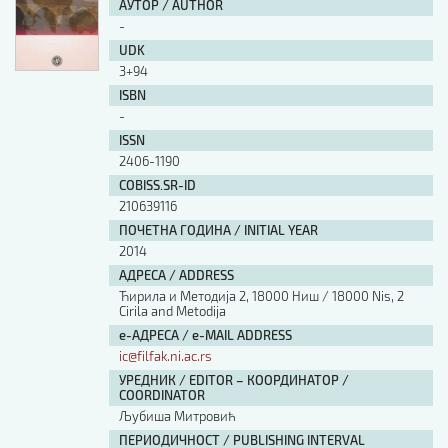
АУТОР / AUTHOR
-
UDK
3+94
ISBN
-
ISSN
2406-1190
COBISS.SR-ID
210639116
ПОЧЕТНА ГОДИНА / INITIAL YEAR
2014
АДРЕСА / ADDRESS
Ћирила и Методија 2, 18000 Ниш / 18000 Nis, 2
Cirila and Metodija
е-АДРЕСА / e-MAIL ADDRESS
ic@filfak.ni.ac.rs
УРЕДНИК / EDITOR – КООРДИНАТОР /
COORDINATOR
Љубиша Митровић
ПЕРИОДИЧНОСТ / PUBLISHING INTERVAL