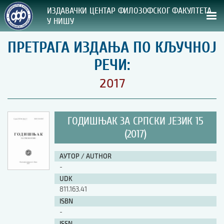
ИЗДАВАЧКИ ЦЕНТАР ФИЛОЗОФСКОГ ФАКУЛТЕТА
У НИШУ
ПРЕТРАГА ИЗДАЊА ПО КЉУЧНОЈ
СВА НАША ИЗДАЊА
РЕЧИ:
ВРСТА ИЗДАЊА:
2017
ГОДИНА ОБЈАВЉИВАЊА:
ГОДИШЊАК ЗА СРПСКИ ЈЕЗИК 15
ПРЕГЛЕД
(2017)
УПУТСТВА
АУТОР / AUTHOR
-
УПУТСТВА
UDK
Правилник о издавачкој делатности
811.163.41
Упутство ауторима
ISBN
Упутство уредницима
-
Изјава о ауторству
Изјава о лектури
ISSN