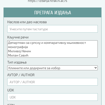
https://izdanja.filfak.ni.ac.rs
ПРЕТРАГА ИЗДАЊА
Наслов или део наслова
Кључне речи
Тип издања
АУТОР / AUTHOR
UDK