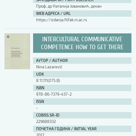
Проф. др Наталија Јовановић, декан
WEB АДРЕСА / URL
https://izdanja.filfak.ni.ac.rs
INTERCULTURAL COMMUNICATIVE
COMPETENCE HOW TO GET THERE
АУТОР / AUTHOR
Nina Lazarević
UDK
8 11.111(075.8)
ISBN
978-86-7379-437-2
ISSN
-
COBISS.SR-ID
229688332
ПОЧЕТНА ГОДИНА / INITIAL YEAR
2017