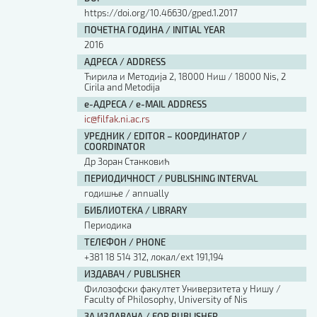
https://doi.org/10.46630/gped.1.2017
ПОЧЕТНА ГОДИНА / INITIAL YEAR
2016
АДРЕСА / ADDRESS
Ћирила и Методија 2, 18000 Ниш / 18000 Nis, 2
Cirila and Metodija
е-АДРЕСА / e-MAIL ADDRESS
ic@filfak.ni.ac.rs
УРЕДНИК / EDITOR – КООРДИНАТОР /
COORDINATOR
Др Зоран Станковић
ПЕРИОДИЧНОСТ / PUBLISHING INTERVAL
годишње / annually
БИБЛИОТЕКА / LIBRARY
Периодика
ТЕЛЕФОН / PHONE
+381 18 514 312, локал/ext 191,194
ИЗДАВАЧ / PUBLISHER
Филозофски факултет Универзитета у Нишу /
Faculty of Philosophy, University of Nis
ЗА ИЗДАВАЧА / FOR PUBLISHER