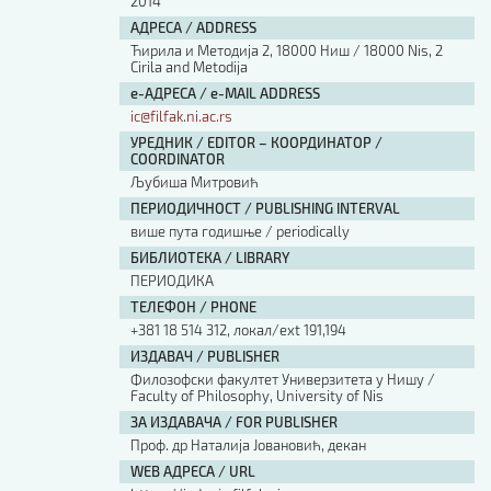
2014
АДРЕСА / ADDRESS
Ћирила и Методија 2, 18000 Ниш / 18000 Nis, 2
Cirila and Metodija
е-АДРЕСА / e-MAIL ADDRESS
ic@filfak.ni.ac.rs
УРЕДНИК / EDITOR – КООРДИНАТОР /
COORDINATOR
Љубиша Митровић
ПЕРИОДИЧНОСТ / PUBLISHING INTERVAL
више пута годишње / periodically
БИБЛИОТЕКА / LIBRARY
ПЕРИОДИКА
ТЕЛЕФОН / PHONE
+381 18 514 312, локал/ext 191,194
ИЗДАВАЧ / PUBLISHER
Филозофски факултет Универзитета у Нишу /
Faculty of Philosophy, University of Nis
ЗА ИЗДАВАЧА / FOR PUBLISHER
Проф. др Наталија Јовановић, декан
WEB АДРЕСА / URL