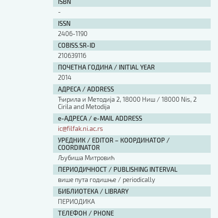
ISBN
-
ISSN
2406-1190
COBISS.SR-ID
210639116
ПОЧЕТНА ГОДИНА / INITIAL YEAR
2014
АДРЕСА / ADDRESS
Ћирила и Методија 2, 18000 Ниш / 18000 Nis, 2
Cirila and Metodija
е-АДРЕСА / e-MAIL ADDRESS
ic@filfak.ni.ac.rs
УРЕДНИК / EDITOR – КООРДИНАТОР /
COORDINATOR
Љубиша Митровић
ПЕРИОДИЧНОСТ / PUBLISHING INTERVAL
више пута годишње / periodically
БИБЛИОТЕКА / LIBRARY
ПЕРИОДИКА
ТЕЛЕФОН / PHONE