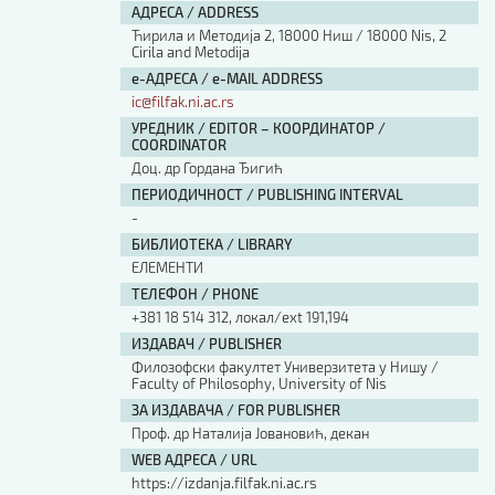
АДРЕСА / ADDRESS
Ћирила и Методија 2, 18000 Ниш / 18000 Nis, 2
Cirila and Metodija
е-АДРЕСА / e-MAIL ADDRESS
ic@filfak.ni.ac.rs
УРЕДНИК / EDITOR – КООРДИНАТОР /
COORDINATOR
Доц. др Гордана Ђигић
ПЕРИОДИЧНОСТ / PUBLISHING INTERVAL
-
БИБЛИОТЕКА / LIBRARY
ЕЛЕМЕНТИ
ТЕЛЕФОН / PHONE
+381 18 514 312, локал/ext 191,194
ИЗДАВАЧ / PUBLISHER
Филозофски факултет Универзитета у Нишу /
Faculty of Philosophy, University of Nis
ЗА ИЗДАВАЧА / FOR PUBLISHER
Проф. др Наталија Јовановић, декан
WEB АДРЕСА / URL
https://izdanja.filfak.ni.ac.rs