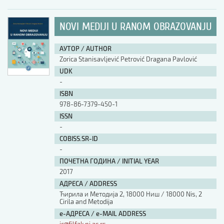
NOVI MEDIJI U RANOM OBRAZOVANJU
АУТОР / AUTHOR
Zorica Stanisavljević Petrović Dragana Pavlović
UDK
-
ISBN
978-86-7379-450-1
ISSN
-
COBISS.SR-ID
-
ПОЧЕТНА ГОДИНА / INITIAL YEAR
2017
АДРЕСА / ADDRESS
Ћирила и Методија 2, 18000 Ниш / 18000 Nis, 2
Cirila and Metodija
е-АДРЕСА / e-MAIL ADDRESS