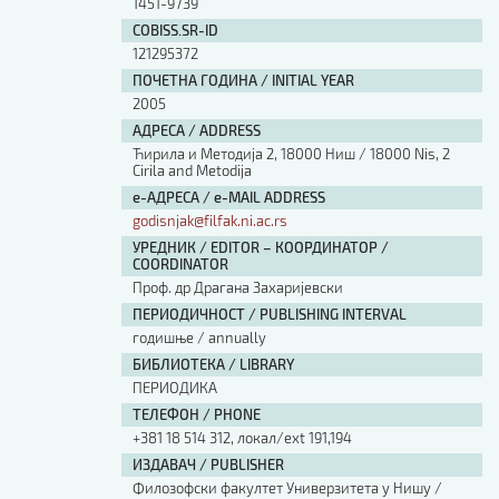
1451-9739
COBISS.SR-ID
121295372
ПОЧЕТНА ГОДИНА / INITIAL YEAR
2005
АДРЕСА / ADDRESS
Ћирила и Методија 2, 18000 Ниш / 18000 Nis, 2
Cirila and Metodija
е-АДРЕСА / e-MAIL ADDRESS
godisnjak@filfak.ni.ac.rs
УРЕДНИК / EDITOR – КООРДИНАТОР /
COORDINATOR
Проф. др Драгана Захаријевски
ПЕРИОДИЧНОСТ / PUBLISHING INTERVAL
годишње / annually
БИБЛИОТЕКА / LIBRARY
ПЕРИОДИКА
ТЕЛЕФОН / PHONE
+381 18 514 312, локал/ext 191,194
ИЗДАВАЧ / PUBLISHER
Филозофски факултет Универзитета у Нишу /