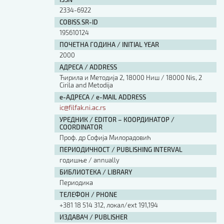
Изјава о коришћењу ауторског дела
2334-6922
Упутство за бирање лиценце
COBISS.SR-ID
Уговор са аутором
195610124
Логотипи
ПОЧЕТНА ГОДИНА / INITIAL YEAR
Шаблон прве стране и импресума [B5, ћир]
2000
Шаблон прве стране и импресума [B5, лат]
АДРЕСА / ADDRESS
Шаблон прве стране и импресума [B5, енг]
Ћирила и Методија 2, 18000 Ниш / 18000 Nis, 2
Cirila and Metodija
Етички кодекс
е-АДРЕСА / e-MAIL ADDRESS
ic@filfak.ni.ac.rs
ПРЕТРАГА ИЗДАЊА
УРЕДНИК / EDITOR – КООРДИНАТОР /
COORDINATOR
Наслов или део наслова
Проф. др Софија Милорадовић
ПЕРИОДИЧНОСТ / PUBLISHING INTERVAL
годишње / annually
Кључне речи
БИБЛИОТЕКА / LIBRARY
Периодика
ТЕЛЕФОН / PHONE
+381 18 514 312, локал/ext 191,194
Тип издања
ИЗДАВАЧ / PUBLISHER