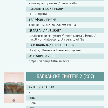
више пута годишње / periodically
БИБЛИОТЕКА / LIBRARY
ПЕРИОДИКА
ТЕЛЕФОН / PHONE
+381 18 514 312, локал/ext 191,194
ИЗДАВАЧ / PUBLISHER
Филозофски факултет Универзитета у Нишу /
Faculty of Philosophy, University of Nis
ЗА ИЗДАВАЧА / FOR PUBLISHER
Проф. др Наталија Јовановић, декан
WEB АДРЕСА / URL
https://izdanja.filfak.ni.ac.rs
БАЛКАНСКЕ СИНТЕЗЕ 2 (2017)
АУТОР / AUTHOR
-
UDK
3+94