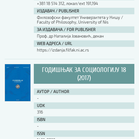
+381 18 514 312, локал/ext 191,194
ИЗДАВАЧ / PUBLISHER
Филозофски факултет Универзитета у Нишу /
Faculty of Philosophy, University of Nis
ЗА ИЗДАВАЧА / FOR PUBLISHER
Проф. др Наталија Јовановић, декан
WEB АДРЕСА / URL
https://izdanja.filfak.ni.ac.rs
ГОДИШЊАК ЗА СОЦИОЛОГИЈУ 18
(2017)
АУТОР / AUTHOR
-
UDK
316
ISBN
-
ISSN