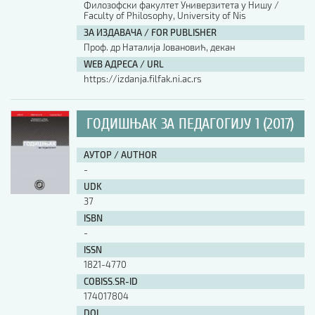
Филозофски факултет Универзитета у Нишу /
Faculty of Philosophy, University of Nis
АУТОР / AUTHOR
ЗА ИЗДАВАЧА / FOR PUBLISHER
Проф. др Наталија Јовановић, декан
WEB АДРЕСА / URL
UDK
https://izdanja.filfak.ni.ac.rs
ISBN
ГОДИШЊАК ЗА ПЕДАГОГИЈУ 1 (2017)
АУТОР / AUTHOR
ISSN
-
UDK
37
COBISS.SR-ID
ISBN
-
ISSN
DOI
1821-4770
COBISS.SR-ID
174017804
DOI