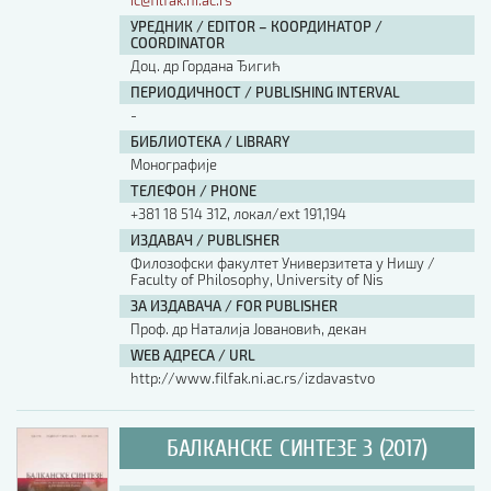
ic@filfak.ni.ac.rs
УРЕДНИК / EDITOR – КООРДИНАТОР /
COORDINATOR
Доц. др Гордана Ђигић
ПЕРИОДИЧНОСТ / PUBLISHING INTERVAL
-
БИБЛИОТЕКА / LIBRARY
Монографије
ТЕЛЕФОН / PHONE
+381 18 514 312, локал/ext 191,194
ИЗДАВАЧ / PUBLISHER
Филозофски факултет Универзитета у Нишу /
Faculty of Philosophy, University of Nis
ЗА ИЗДАВАЧА / FOR PUBLISHER
Проф. др Наталија Јовановић, декан
WEB АДРЕСА / URL
http://www.filfak.ni.ac.rs/izdavastvo
БАЛКАНСКЕ СИНТЕЗЕ 3 (2017)