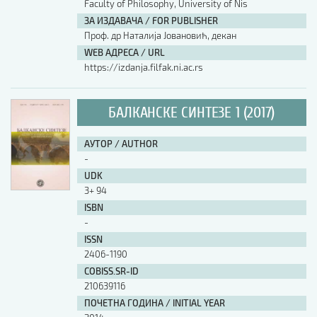
Faculty of Philosophy, University of Nis
ЗА ИЗДАВАЧА / FOR PUBLISHER
Проф. др Наталија Јовановић, декан
WEB АДРЕСА / URL
https://izdanja.filfak.ni.ac.rs
БАЛКАНСКЕ СИНТЕЗЕ 1 (2017)
АУТОР / AUTHOR
-
UDK
3+ 94
ISBN
-
ISSN
2406-1190
COBISS.SR-ID
210639116
ПОЧЕТНА ГОДИНА / INITIAL YEAR