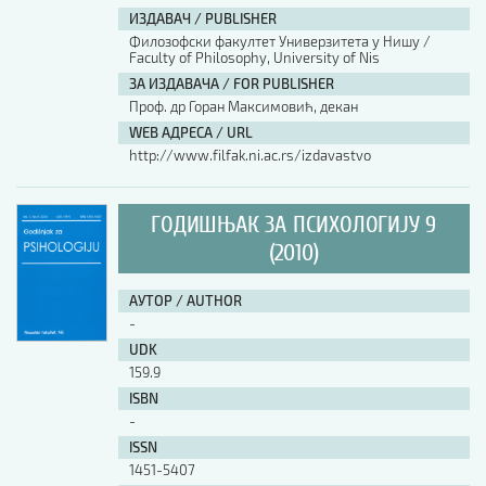
ИЗДАВАЧ / PUBLISHER
Филозофски факултет Универзитета у Нишу /
Faculty of Philosophy, University of Nis
ЗА ИЗДАВАЧА / FOR PUBLISHER
Проф. др Горан Максимовић, декан
WEB АДРЕСА / URL
http://www.filfak.ni.ac.rs/izdavastvo
ГОДИШЊАК ЗА ПСИХОЛОГИЈУ 9
(2010)
АУТОР / AUTHOR
-
UDK
159.9
ISBN
-
ISSN
1451-5407