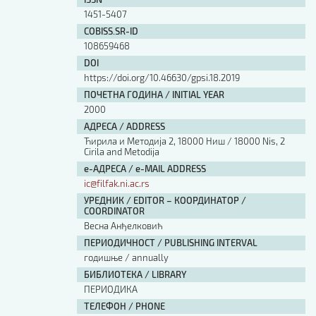
Изјава о коришћењу ауторског дела
1451-5407
Упутство за бирање лиценце
COBISS.SR-ID
Уговор са аутором
108659468
Логотипи
DOI
Шаблон прве стране и импресума [B5, ћир]
https://doi.org/10.46630/gpsi.18.2019
Шаблон прве стране и импресума [B5, лат]
ПОЧЕТНА ГОДИНА / INITIAL YEAR
Шаблон прве стране и импресума [B5, енг]
2000
Етички кодекс
АДРЕСА / ADDRESS
Ћирила и Методија 2, 18000 Ниш / 18000 Nis, 2
Cirila and Metodija
ПРЕТРАГА ИЗДАЊА
е-АДРЕСА / e-MAIL ADDRESS
ic@filfak.ni.ac.rs
Наслов или део наслова
УРЕДНИК / EDITOR – КООРДИНАТОР /
COORDINATOR
Весна Анђелковић
Кључне речи
ПЕРИОДИЧНОСТ / PUBLISHING INTERVAL
годишње / annually
БИБЛИОТЕКА / LIBRARY
ПЕРИОДИКА
Тип издања
ТЕЛЕФОН / PHONE