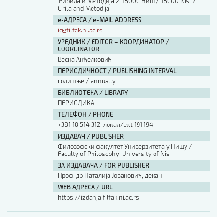
Ћирила и Методија 2, 18000 Ниш / 18000 Nis, 2
Cirila and Metodija
е-АДРЕСА / e-MAIL ADDRESS
ic@filfak.ni.ac.rs
УРЕДНИК / EDITOR – КООРДИНАТОР /
COORDINATOR
Весна Анђелковић
ПЕРИОДИЧНОСТ / PUBLISHING INTERVAL
годишње / annually
БИБЛИОТЕКА / LIBRARY
ПЕРИОДИКА
ТЕЛЕФОН / PHONE
+381 18 514 312, локал/ext 191,194
ИЗДАВАЧ / PUBLISHER
Филозофски факултет Универзитета у Нишу /
Faculty of Philosophy, University of Nis
ЗА ИЗДАВАЧА / FOR PUBLISHER
Проф. др Наталија Јовановић, декан
WEB АДРЕСА / URL
https://izdanja.filfak.ni.ac.rs