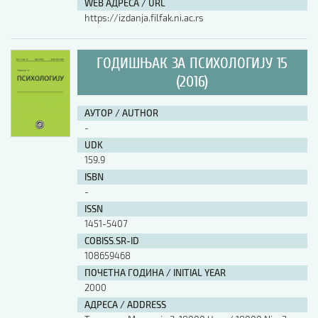
WEB АДРЕСА / URL
https://izdanja.filfak.ni.ac.rs
ГОДИШЊАК ЗА ПСИХОЛОГИЈУ 15
(2016)
АУТОР / AUTHOR
-
UDK
159.9
ISBN
-
ISSN
1451-5407
COBISS.SR-ID
108659468
ПОЧЕТНА ГОДИНА / INITIAL YEAR
2000
АДРЕСА / ADDRESS