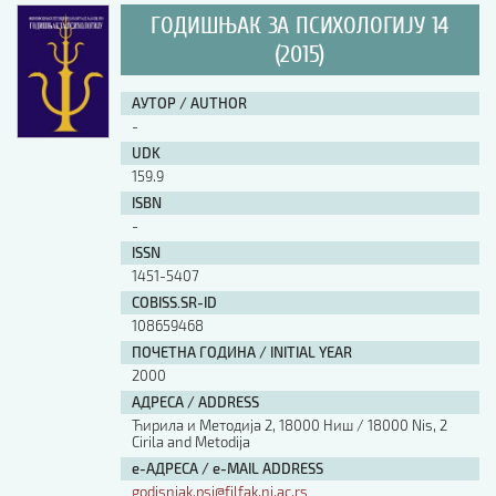
ГОДИШЊАК ЗА ПСИХОЛОГИЈУ 14
(2015)
АУТОР / AUTHOR
-
UDK
159.9
ISBN
-
ISSN
1451-5407
COBISS.SR-ID
108659468
ПОЧЕТНА ГОДИНА / INITIAL YEAR
2000
АДРЕСА / ADDRESS
Ћирила и Методија 2, 18000 Ниш / 18000 Nis, 2
Cirila and Metodija
е-АДРЕСА / e-MAIL ADDRESS
godisnjak.psi@filfak.ni.ac.rs