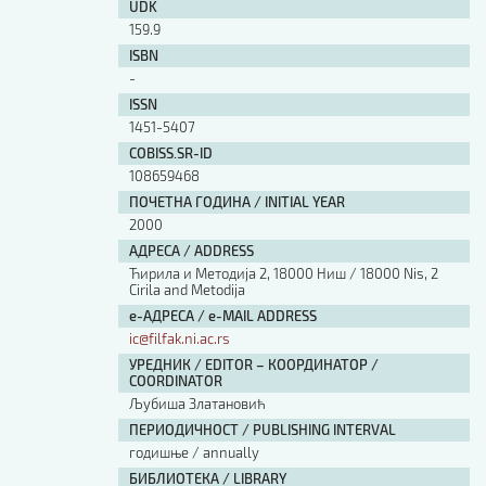
UDK
159.9
ISBN
-
ISSN
1451-5407
COBISS.SR-ID
108659468
ПОЧЕТНА ГОДИНА / INITIAL YEAR
2000
АДРЕСА / ADDRESS
Ћирила и Методија 2, 18000 Ниш / 18000 Nis, 2
Cirila and Metodija
е-АДРЕСА / e-MAIL ADDRESS
ic@filfak.ni.ac.rs
УРЕДНИК / EDITOR – КООРДИНАТОР /
COORDINATOR
Љубиша Златановић
ПЕРИОДИЧНОСТ / PUBLISHING INTERVAL
годишње / annually
БИБЛИОТЕКА / LIBRARY