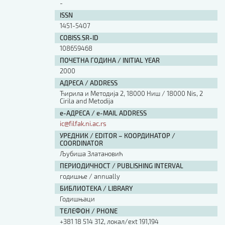
-
ISSN
1451-5407
COBISS.SR-ID
108659468
ПОЧЕТНА ГОДИНА / INITIAL YEAR
2000
АДРЕСА / ADDRESS
Ћирила и Методија 2, 18000 Ниш / 18000 Nis, 2
Cirila and Metodija
е-АДРЕСА / e-MAIL ADDRESS
ic@filfak.ni.ac.rs
УРЕДНИК / EDITOR – КООРДИНАТОР /
COORDINATOR
Љубиша Златановић
ПЕРИОДИЧНОСТ / PUBLISHING INTERVAL
годишње / annually
БИБЛИОТЕКА / LIBRARY
Годишњаци
ТЕЛЕФОН / PHONE
+381 18 514 312, локал/ext 191,194