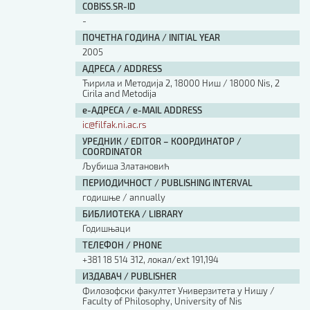
COBISS.SR-ID
-
ПОЧЕТНА ГОДИНА / INITIAL YEAR
2005
АДРЕСА / ADDRESS
Ћирила и Методија 2, 18000 Ниш / 18000 Nis, 2
Cirila and Metodija
е-АДРЕСА / e-MAIL ADDRESS
ic@filfak.ni.ac.rs
УРЕДНИК / EDITOR – КООРДИНАТОР /
COORDINATOR
Љубиша Златановић
ПЕРИОДИЧНОСТ / PUBLISHING INTERVAL
годишње / annually
БИБЛИОТЕКА / LIBRARY
Годишњаци
ТЕЛЕФОН / PHONE
+381 18 514 312, локал/ext 191,194
ИЗДАВАЧ / PUBLISHER
Филозофски факултет Универзитета у Нишу /
Faculty of Philosophy, University of Nis