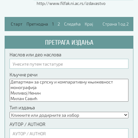
http://www.filfak.ni.ac.rs/izdavastvo
Старт
Претходна
1
2
Следећа
Крај
Страна 1 од 2
ПРЕТРАГА ИЗДАЊА
Наслов или део наслова
Кључне речи
Тип издања
АУТОР / AUTHOR