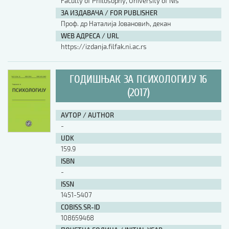
Faculty of Philosophy, University of Nis
ЗА ИЗДАВАЧА / FOR PUBLISHER
Проф. др Наталија Јовановић, декан
WEB АДРЕСА / URL
https://izdanja.filfak.ni.ac.rs
ГОДИШЊАК ЗА ПСИХОЛОГИЈУ 16
(2017)
АУТОР / AUTHOR
-
UDK
159.9
ISBN
-
ISSN
1451-5407
COBISS.SR-ID
108659468