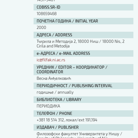
COBISS.SR-ID
108659468
ПОЧЕТНА ГОДИНА / INITIAL YEAR
2000
АДРЕСА / ADDRESS
Ћирила и Методија 2, 18000 Ниш / 18000 Nis, 2
Cirila and Metodija
е-АДРЕСА / e-MAIL ADDRESS
ic@filfak.ni.ac.rs
УРЕДНИК / EDITOR – КООРДИНАТОР /
COORDINATOR
Весна Анђелковић
ПЕРИОДИЧНОСТ / PUBLISHING INTERVAL
годишње / annually
БИБЛИОТЕКА / LIBRARY
ПЕРИОДИКА
ТЕЛЕФОН / PHONE
+381 18 514 312, локал/ext 191,194
ИЗДАВАЧ / PUBLISHER
Филозофски факултет Универзитета у Нишу /