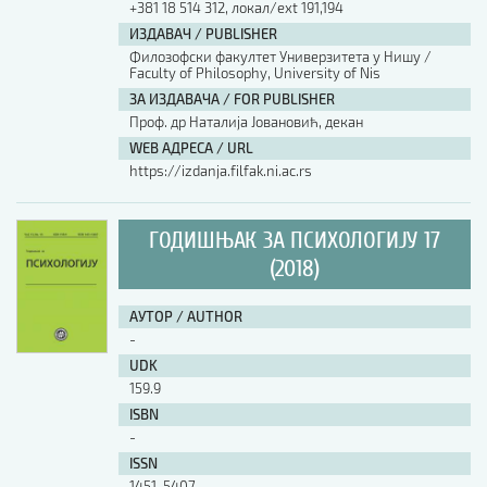
+381 18 514 312, локал/ext 191,194
ИЗДАВАЧ / PUBLISHER
АУТОР / AUTHOR
Филозофски факултет Универзитета у Нишу /
Faculty of Philosophy, University of Nis
ЗА ИЗДАВАЧА / FOR PUBLISHER
UDK
Проф. др Наталија Јовановић, декан
WEB АДРЕСА / URL
https://izdanja.filfak.ni.ac.rs
ISBN
ГОДИШЊАК ЗА ПСИХОЛОГИЈУ 17
ISSN
(2018)
АУТОР / AUTHOR
COBISS.SR-ID
-
UDK
159.9
DOI
ISBN
-
ISSN
1451-5407