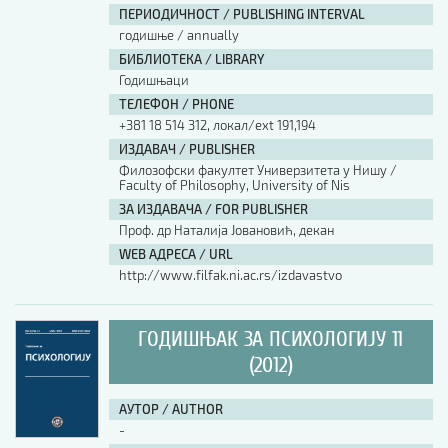
ПЕРИОДИЧНОСТ / PUBLISHING INTERVAL
годишње / annually
БИБЛИОТЕКА / LIBRARY
Годишњаци
ТЕЛЕФОН / PHONE
+381 18 514 312, локал/ext 191,194
ИЗДАВАЧ / PUBLISHER
Филозофски факултет Универзитета у Нишу /
Faculty of Philosophy, University of Nis
ЗА ИЗДАВАЧА / FOR PUBLISHER
Проф. др Наталија Јовановић, декан
WEB АДРЕСА / URL
http://www.filfak.ni.ac.rs/izdavastvo
ГОДИШЊАК ЗА ПСИХОЛОГИЈУ 11
(2012)
АУТОР / AUTHOR
-