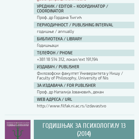
УРЕДНИК / EDITOR – КООРДИНАТОР /
COORDINATOR
Проф. др Гордана Ђигић
ПЕРИОДИЧНОСТ / PUBLISHING INTERVAL
годишње / annually
БИБЛИОТЕКА / LIBRARY
Годишњаци
ТЕЛЕФОН / PHONE
+381 18 514 312, локал/ext 191,194
ИЗДАВАЧ / PUBLISHER
Филозофски факултет Универзитета у Нишу /
Faculty of Philosophy, University of Nis
ЗА ИЗДАВАЧА / FOR PUBLISHER
Проф. др Наталија Јовановић, декан
WEB АДРЕСА / URL
http://www.filfak.ni.ac.rs/izdavastvo
ГОДИШЊАК ЗА ПСИХОЛОГИЈУ 13
(2014)