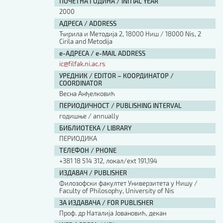
ПОЧЕТНА ГОДИНА / INITIAL YEAR
2000
АДРЕСА / ADDRESS
Ћирила и Методија 2, 18000 Ниш / 18000 Nis, 2
Cirila and Metodija
е-АДРЕСА / e-MAIL ADDRESS
ic@filfak.ni.ac.rs
УРЕДНИК / EDITOR – КООРДИНАТОР /
COORDINATOR
Весна Анђелковић
ПЕРИОДИЧНОСТ / PUBLISHING INTERVAL
годишње / annually
БИБЛИОТЕКА / LIBRARY
ПЕРИОДИКА
ТЕЛЕФОН / PHONE
+381 18 514 312, локал/ext 191,194
ИЗДАВАЧ / PUBLISHER
Филозофски факултет Универзитета у Нишу /
Faculty of Philosophy, University of Nis
ЗА ИЗДАВАЧА / FOR PUBLISHER
Проф. др Наталија Јовановић, декан