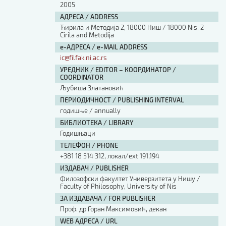
2005
АДРЕСА / ADDRESS
Ћирила и Методија 2, 18000 Ниш / 18000 Nis, 2
Cirila and Metodija
е-АДРЕСА / e-MAIL ADDRESS
ic@filfak.ni.ac.rs
УРЕДНИК / EDITOR – КООРДИНАТОР /
COORDINATOR
Љубиша Златановић
ПЕРИОДИЧНОСТ / PUBLISHING INTERVAL
годишње / annually
БИБЛИОТЕКА / LIBRARY
Годишњаци
ТЕЛЕФОН / PHONE
+381 18 514 312, локал/ext 191,194
ИЗДАВАЧ / PUBLISHER
Филозофски факултет Универзитета у Нишу /
Faculty of Philosophy, University of Nis
ЗА ИЗДАВАЧА / FOR PUBLISHER
Проф. др Горан Максимовић, декан
WEB АДРЕСА / URL