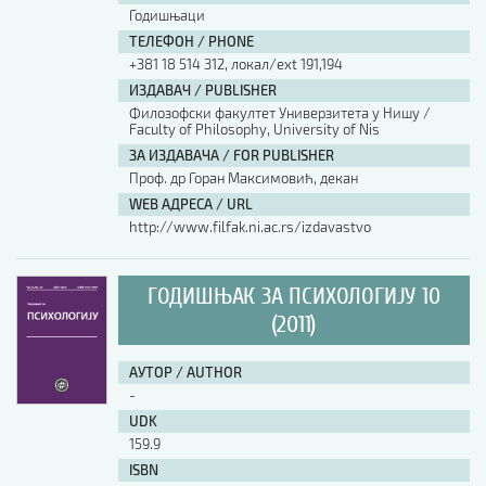
Годишњаци
ТЕЛЕФОН / PHONE
+381 18 514 312, локал/ext 191,194
ИЗДАВАЧ / PUBLISHER
Филозофски факултет Универзитета у Нишу /
Faculty of Philosophy, University of Nis
ЗА ИЗДАВАЧА / FOR PUBLISHER
Проф. др Горан Максимовић, декан
WEB АДРЕСА / URL
http://www.filfak.ni.ac.rs/izdavastvo
ГОДИШЊАК ЗА ПСИХОЛОГИЈУ 10
(2011)
АУТОР / AUTHOR
-
UDK
159.9
ISBN