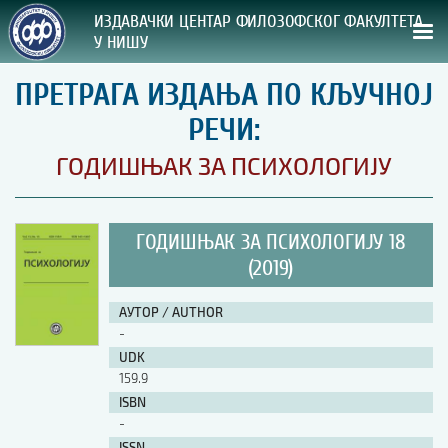
ИЗДАВАЧКИ ЦЕНТАР ФИЛОЗОФСКОГ ФАКУЛТЕТА
У НИШУ
ПРЕТРАГА ИЗДАЊА ПО КЉУЧНОЈ
СВА НАША ИЗДАЊА
РЕЧИ:
ВРСТА ИЗДАЊА:
ГОДИШЊАК ЗА ПСИХОЛОГИЈУ
ГОДИНА ОБЈАВЉИВАЊА:
ГОДИШЊАК ЗА ПСИХОЛОГИЈУ 18
ПРЕГЛЕД
(2019)
УПУТСТВА
АУТОР / AUTHOR
-
УПУТСТВА
UDK
Правилник о издавачкој делатности
159.9
Упутство ауторима
ISBN
Упутство уредницима
-
Изјава о ауторству
Изјава о лектури
ISSN