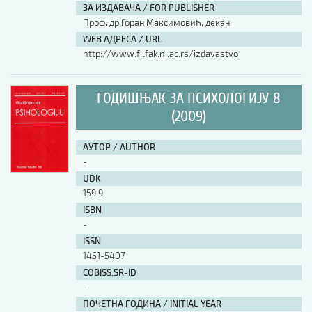
ЗА ИЗДАВАЧА / FOR PUBLISHER
Проф. др Горан Максимовић, декан
WEB АДРЕСА / URL
http://www.filfak.ni.ac.rs/izdavastvo
ГОДИШЊАК ЗА ПСИХОЛОГИЈУ 8
(2009)
АУТОР / AUTHOR
-
UDK
159.9
ISBN
-
ISSN
1451-5407
COBISS.SR-ID
-
ПОЧЕТНА ГОДИНА / INITIAL YEAR