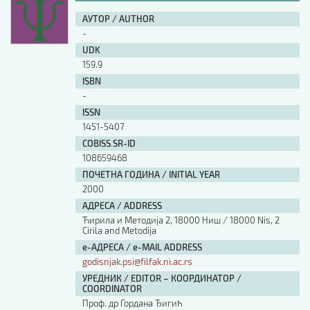
АУТОР / AUTHOR
-
UDK
159.9
ISBN
-
ISSN
1451-5407
COBISS.SR-ID
108659468
ПОЧЕТНА ГОДИНА / INITIAL YEAR
2000
АДРЕСА / ADDRESS
Ћирила и Методија 2, 18000 Ниш / 18000 Nis, 2
Cirila and Metodija
е-АДРЕСА / e-MAIL ADDRESS
godisnjak.psi@filfak.ni.ac.rs
УРЕДНИК / EDITOR – КООРДИНАТОР /
COORDINATOR
Проф. др Гордана Ђигић