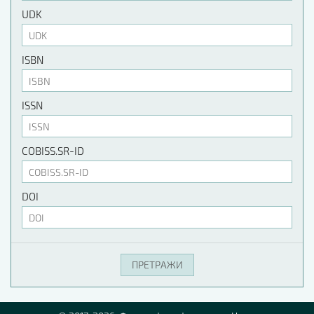
UDK
ISBN
ISSN
COBISS.SR-ID
DOI