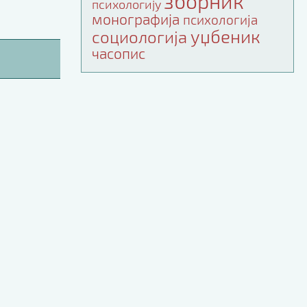
зборник
психологију
монографија
психологија
уџбеник
социологија
часопис