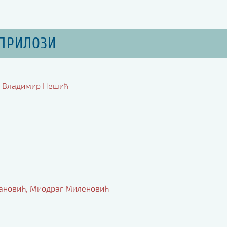
ПРИЛОЗИ
а, Владимир Нешић
тановић, Миодраг Миленовић