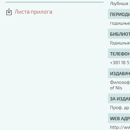
Љубиша 
Листа прилога
ПЕРИОДИ
годишње 
БИБЛИОТ
Годишња
ТЕЛЕФОН
+381 18 5
ИЗДАВАЧ
Филозофс
of Nis
ЗА ИЗДА
Проф. др
WEB АДР
http://ww