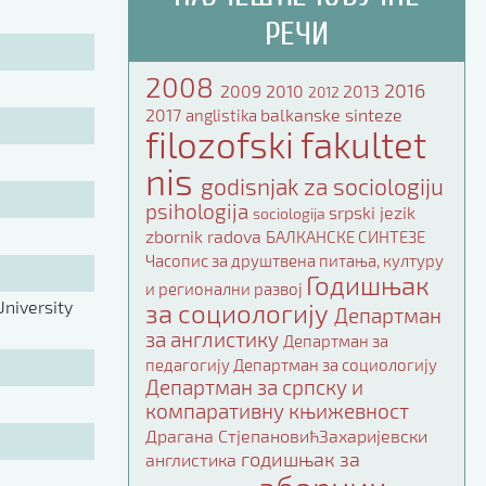
РЕЧИ
2008
2016
2009
2010
2013
2012
2017
balkanske sinteze
anglistika
filozofski fakultet
nis
godisnjak za sociologiju
psihologija
srpski jezik
sociologija
zbornik radova
БАЛКАНСКЕ СИНТЕЗЕ
Часопис за друштвена питања, културу
Годишњак
и регионални развој
niversity
за социологију
Департман
за англистику
Департман за
педагогију
Департман за социологију
Департман за српску и
компаративну књижевност
Драгана СтјепановићЗахаријевски
годишњак за
англистика