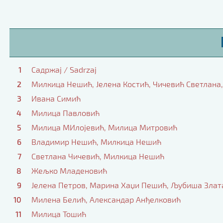
1
Садржај / Sadrzaj
2
Милкица Нешић, Јелена Костић, Чичевић Светлан
3
Ивана Симић
4
Милица Павловић
5
Милица МИлојевић, Милица Митровић
6
Владимир Нешић, Милкица Нешић
7
Светлана Чичевић, Милкица Нешић
8
Жељко Младеновић
9
Јелена Петров, Марина Хаџи Пешић, Љубиша Зла
10
Милена Белић, Александар Анђелковић
11
Милица Тошић