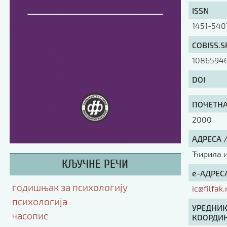
ISSN
1451-540
COBISS.S
1086594
DOI
ПОЧЕТНА 
2000
АДРЕСА 
Ћирила и 
КЉУЧНЕ РЕЧИ
е-АДРЕСА
годишњак за психологију
ic@filfak.
психологија
УРЕДНИК
часопис
КООРДИН