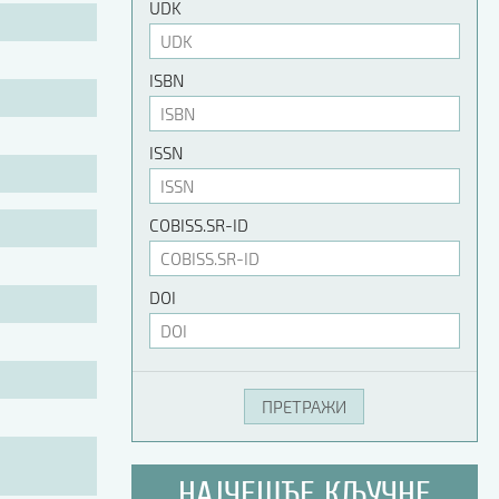
UDK
ISBN
ISSN
COBISS.SR-ID
DOI
НАЈЧЕШЋЕ КЉУЧНЕ