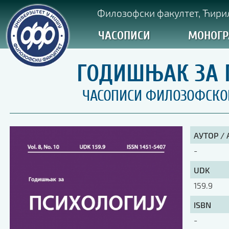
Филозофски факултет, Ћирил
ЧАСОПИСИ
МОНОГР
ГОДИШЊАК ЗА ПС
ЧАСОПИСИ ФИЛОЗОФСКОГ 
АУТОР /
-
UDK
159.9
ISBN
-