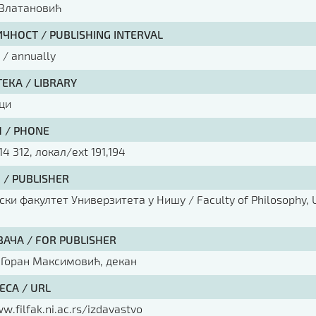
Златановић
ЧНОСТ / PUBLISHING INTERVAL
/ annually
ЕКА / LIBRARY
ци
 / PHONE
14 312, локал/ext 191,194
 / PUBLISHER
ки факултет Универзитета у Нишу / Faculty of Philosophy, U
ВАЧА / FOR PUBLISHER
 Горан Максимовић, декан
ЕСА / URL
w.filfak.ni.ac.rs/izdavastvo