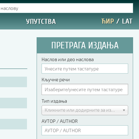
ЋИР
/
LAT
УПУТСТВА
ПРЕТРАГА ИЗДАЊА
Наслов или део наслова
Кључне речи
Тип издања
Кликните или додирните за избор
АУТОР / AUTHOR