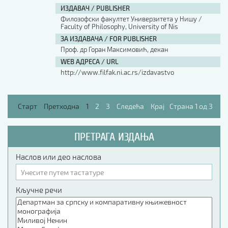
ИЗДАВАЧ / PUBLISHER
Филозофски факултет Универзитета у Нишу /
Faculty of Philosophy, University of Nis
ЗА ИЗДАВАЧА / FOR PUBLISHER
Проф. др Горан Максимовић, декан
WEB АДРЕСА / URL
http://www.filfak.ni.ac.rs/izdavastvo
Старт
Претходна
1
2
3
Следећа
Крај
Страна 1 од 3
ПРЕТРАГА ИЗДАЊА
Наслов или део наслова
Кључне речи