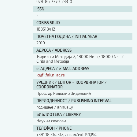
978-86-7379-233-0
ISSN
-
COBISS.SR-ID
188518412
ПОЧЕТНА ГОДИНА / INITIAL YEAR
2010
АДРЕСА / ADDRESS
Ћирила и Методија 2, 18000 Ниш / 18000 Nis, 2
Cirila and Metodija
е-АДРЕСА / e-MAIL ADDRESS
ic@filfak.ni.ac.rs
УРЕДНИК / EDITOR – КООРДИНАТОР /
COORDINATOR
Проф. др Радомир Виденовић
ПЕРИОДИЧНОСТ / PUBLISHING INTERVAL
годишње / annually
БИБЛИОТЕКА / LIBRARY
Научни скупови
ТЕЛЕФОН / PHONE
+381 18 514 312, локал/ext 191,194