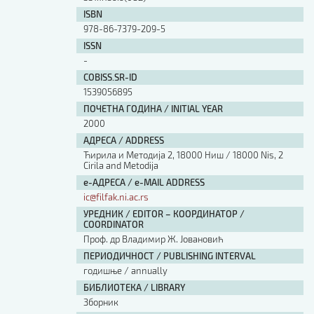
ISBN
978-86-7379-209-5
ISSN
-
COBISS.SR-ID
1539056895
ПОЧЕТНА ГОДИНА / INITIAL YEAR
2000
АДРЕСА / ADDRESS
Ћирила и Методија 2, 18000 Ниш / 18000 Nis, 2
Cirila and Metodija
е-АДРЕСА / e-MAIL ADDRESS
ic@filfak.ni.ac.rs
УРЕДНИК / EDITOR – КООРДИНАТОР /
COORDINATOR
Проф. др Владимир Ж. Јовановић
ПЕРИОДИЧНОСТ / PUBLISHING INTERVAL
годишње / annually
БИБЛИОТЕКА / LIBRARY
Зборник