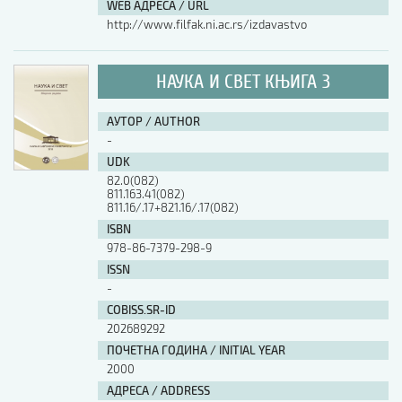
WEB АДРЕСА / URL
http://www.filfak.ni.ac.rs/izdavastvo
НАУКА И СВЕТ КЊИГА 3
АУТОР / AUTHOR
-
UDK
82.0(082)
811.163.41(082)
811.16/.17+821.16/.17(082)
ISBN
978-86-7379-298-9
ISSN
-
COBISS.SR-ID
202689292
ПОЧЕТНА ГОДИНА / INITIAL YEAR
2000
АДРЕСА / ADDRESS