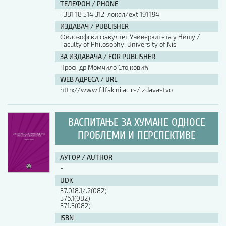
ТЕЛЕФОН / PHONE
+381 18 514 312, локал/ext 191,194
ИЗДАВАЧ / PUBLISHER
Филозофски факултет Универзитета у Нишу /
Faculty of Philosophy, University of Nis
ЗА ИЗДАВАЧА / FOR PUBLISHER
Проф. др Момчило Стојковић
WEB АДРЕСА / URL
http://www.filfak.ni.ac.rs/izdavastvo
ВАСПИТАЊЕ ЗА ХУМАНЕ ОДНОСЕ
ПРОБЛЕМИ И ПЕРСПЕКТИВЕ
АУТОР / AUTHOR
-
UDK
37.018.1/.2(082)
376.1(082)
371.3(082)
ISBN