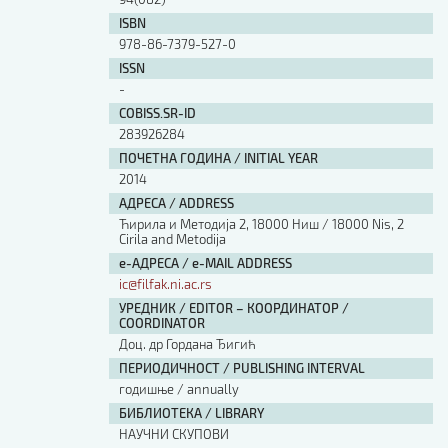
ISBN
978-86-7379-527-0
ISSN
-
COBISS.SR-ID
283926284
ПОЧЕТНА ГОДИНА / INITIAL YEAR
2014
АДРЕСА / ADDRESS
Ћирила и Методија 2, 18000 Ниш / 18000 Nis, 2
Cirila and Metodija
е-АДРЕСА / e-MAIL ADDRESS
ic@filfak.ni.ac.rs
УРЕДНИК / EDITOR – КООРДИНАТОР /
COORDINATOR
Доц. др Гордана Ђигић
ПЕРИОДИЧНОСТ / PUBLISHING INTERVAL
годишње / annually
БИБЛИОТЕКА / LIBRARY
НАУЧНИ СКУПОВИ