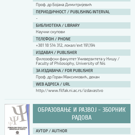
Проф. др Бојана Димитријевић
ПЕРИОДИЧНОСТ / PUBLISHING INTERVAL
-
БИБЛИОТЕКА / LIBRARY
Научни скупови
ТЕЛЕФОН / PHONE
+381 18 514 312, локал/ext 191,194
ИЗДАВАЧ / PUBLISHER
Филозофски факултет Универзитета у Нишу /
Faculty of Philosophy, University of Nis
ЗА ИЗДАВАЧА / FOR PUBLISHER
Проф. др Горан Максимовић, декан
WEB АДРЕСА / URL
http://www.filfak.ni.ac.rs/izdavastvo
ОБРАЗОВАЊЕ И РАЗВОЈ - ЗБОРНИК
РАДОВА
АУТОР / AUTHOR