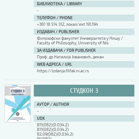
БИБЛИОТЕКА / LIBRARY
-
АУТОР / AUTHOR
ТЕЛЕФОН / PHONE
+381 18 514 312, локал/ext 191,194
ИЗДАВАЧ / PUBLISHER
UDK
Филозофски факултет Универзитета у Нишу /
Faculty of Philosophy, University of Nis
ЗА ИЗДАВАЧА / FOR PUBLISHER
ISBN
Проф. др Наталија Јовановић, декан
WEB АДРЕСА / URL
https://izdanja.filfak.ni.ac.rs
ISSN
СТУДКОН 3
COBISS.SR-ID
АУТОР / AUTHOR
-
DOI
UDK
811(082)(0.034.2)
811(082)(0.034.2)
82.09(082)(0.034.2)
94(082)