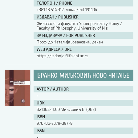
ТЕЛЕФОН / PHONE
+381 18 514 312, локал/ext 191,194
ИЗДАВАЧ / PUBLISHER
Филозофски факултет Универзитета у Нишу /
Faculty of Philosophy, University of Nis
ЗА ИЗДАВАЧА / FOR PUBLISHER
Проф. др Наталија Јовановић, декан
WEB АДРЕСА / URL
https://izdanja.filfak.ni.ac.rs
БРАНКО МИЉКОВИЋ НОВО ЧИТАЊЕ
АУТОР / AUTHOR
-
UDK
821.163.41.09 Миљковић Б. (082)
ISBN
978-86-7379-397-9
ISSN
-