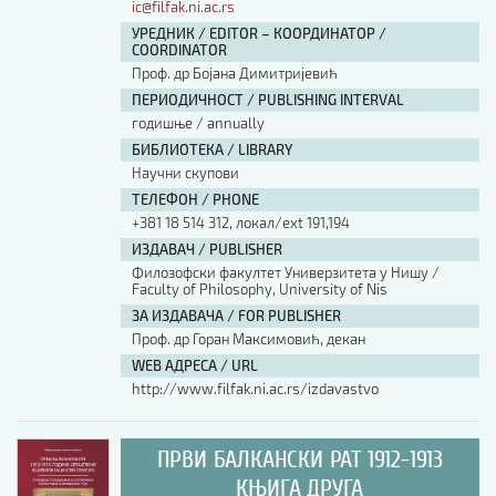
ic@filfak.ni.ac.rs
УРЕДНИК / EDITOR – КООРДИНАТОР /
COORDINATOR
Проф. др Бојана Димитријевић
ПЕРИОДИЧНОСТ / PUBLISHING INTERVAL
годишње / annually
БИБЛИОТЕКА / LIBRARY
Научни скупови
ТЕЛЕФОН / PHONE
+381 18 514 312, локал/ext 191,194
ИЗДАВАЧ / PUBLISHER
Филозофски факултет Универзитета у Нишу /
Faculty of Philosophy, University of Nis
ЗА ИЗДАВАЧА / FOR PUBLISHER
Проф. др Горан Максимовић, декан
WEB АДРЕСА / URL
http://www.filfak.ni.ac.rs/izdavastvo
ПРВИ БАЛКАНСКИ РАТ 1912-1913
КЊИГА ДРУГА