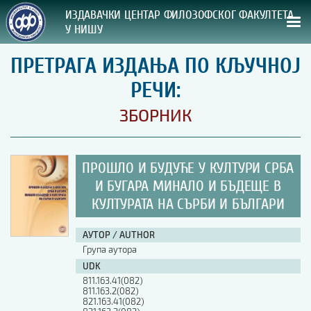
ИЗДАВАЧКИ ЦЕНТАР ФИЛОЗОФСКОГ ФАКУЛТЕТА
У НИШУ
ПРЕТРАГА ИЗДАЊА ПО КЉУЧНОЈ
СВА НАША ИЗДАЊА
РЕЧИ:
ВРСТА ИЗДАЊА:
ЗБОРНИК
ГОДИНА ОБЈАВЉИВАЊА:
ПРОШЛО И БУДУЋЕ У КУЛТУРИ СРБА
ПРЕГЛЕД
И БУГАРА МИНАЛО И БЪДЕЩЕ В
КУЛТУРАТА НА СЪРБИ И БЪЛГАРИ
УПУТСТВА
УПУТСТВА
АУТОР / AUTHOR
Група аутора
Правилник о издавачкој делатности
UDK
Упутство ауторима
811.163.41(082)
Упутство уредницима
811.163.2(082)
Изјава о ауторству
821.163.41(082)
Изјава о лектури