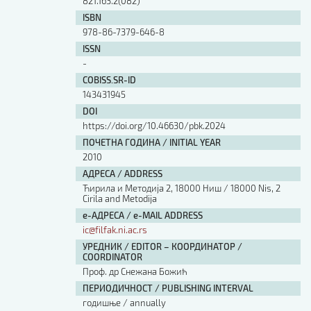
821.163.2(082)
Изјава о коришћењу ауторског дела
ISBN
Упутство за бирање лиценце
978-86-7379-646-8
Уговор са аутором
ISSN
Логотипи
-
Шаблон прве стране и импресума [B5, ћир]
COBISS.SR-ID
Шаблон прве стране и импресума [B5, лат]
143431945
Шаблон прве стране и импресума [B5, енг]
DOI
Етички кодекс
https://doi.org/10.46630/pbk.2024
ПОЧЕТНА ГОДИНА / INITIAL YEAR
ПРЕТРАГА ИЗДАЊА
2010
АДРЕСА / ADDRESS
Наслов или део наслова
Ћирила и Методија 2, 18000 Ниш / 18000 Nis, 2
Cirila and Metodija
е-АДРЕСА / e-MAIL ADDRESS
Кључне речи
ic@filfak.ni.ac.rs
УРЕДНИК / EDITOR – КООРДИНАТОР /
COORDINATOR
Проф. др Снежана Божић
ПЕРИОДИЧНОСТ / PUBLISHING INTERVAL
Тип издања
годишње / annually