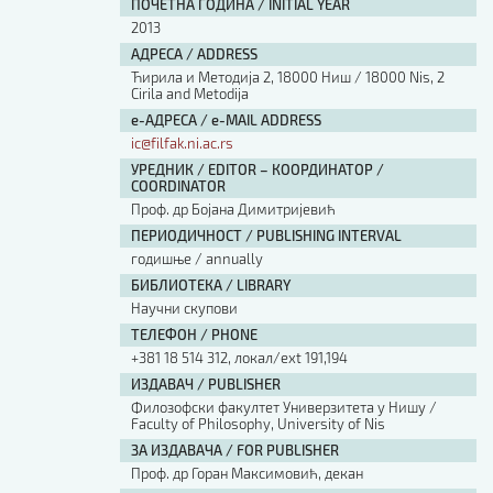
ПОЧЕТНА ГОДИНА / INITIAL YEAR
2013
АДРЕСА / ADDRESS
Ћирила и Методија 2, 18000 Ниш / 18000 Nis, 2
Cirila and Metodija
е-АДРЕСА / e-MAIL ADDRESS
ic@filfak.ni.ac.rs
УРЕДНИК / EDITOR – КООРДИНАТОР /
COORDINATOR
Проф. др Бојана Димитријевић
ПЕРИОДИЧНОСТ / PUBLISHING INTERVAL
годишње / annually
БИБЛИОТЕКА / LIBRARY
Научни скупови
ТЕЛЕФОН / PHONE
+381 18 514 312, локал/ext 191,194
ИЗДАВАЧ / PUBLISHER
Филозофски факултет Универзитета у Нишу /
Faculty of Philosophy, University of Nis
ЗА ИЗДАВАЧА / FOR PUBLISHER
Проф. др Горан Максимовић, декан