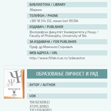
БИБЛИОТЕКА / LIBRARY
Зборник
ТЕЛЕФОН / PHONE
+381 18 514 312, локал/ext 191,194
ИЗДАВАЧ / PUBLISHER
Филозофски факултет Универзитета у Нишу /
Faculty of Philosophy, University of Nis
ЗА ИЗДАВАЧА / FOR PUBLISHER
Проф. др Момчило Стојковић
WEB АДРЕСА / URL
http://www.filfak.ni.ac.rs/izdavastvo
ОБРАЗОВАЊЕ ЛИЧНОСТ И РАД
АУТОР / AUTHOR
-
UDK
159.923(082)
37.015.3(082)
331.1:159.9(082)