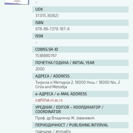
-
UDK
37.015.3(082)
ISBN
978-86-7379-187-6
ISSN
-
COBISS.SR-ID
1538880767
ПОЧЕТНА ГОДИНА / INITIAL YEAR
2000
АДРЕСА / ADDRESS
Ћирила и Методија 2, 18000 Ниш / 18000 Nis, 2
Cirila and Metodija
е-АДРЕСА / e-MAIL ADDRESS
ic@filfak.ni.ac.rs
УРЕДНИК / EDITOR – КООРДИНАТОР /
COORDINATOR
Проф. др Владимир Ж. Јовановић
ПЕРИОДИЧНОСТ / PUBLISHING INTERVAL
годишње / annually