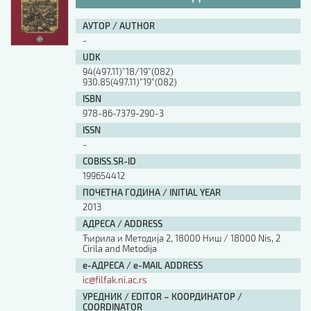
АУТОР / AUTHOR
-
UDK
94(497.11)”18/19”(082)
930.85(497.11)”19”(082)
ISBN
978-86-7379-290-3
ISSN
-
COBISS.SR-ID
199654412
ПОЧЕТНА ГОДИНА / INITIAL YEAR
2013
АДРЕСА / ADDRESS
Ћирила и Методија 2, 18000 Ниш / 18000 Nis, 2
Cirila and Metodija
е-АДРЕСА / e-MAIL ADDRESS
ic@filfak.ni.ac.rs
УРЕДНИК / EDITOR – КООРДИНАТОР /
COORDINATOR