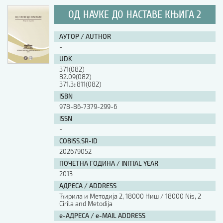
ОД НАУКЕ ДО НАСТАВЕ КЊИГА 2
АУТОР / AUTHOR
-
UDK
371(082)
82.09(082)
371.3::811(082)
ISBN
978-86-7379-299-6
ISSN
-
COBISS.SR-ID
202679052
ПОЧЕТНА ГОДИНА / INITIAL YEAR
2013
АДРЕСА / ADDRESS
Ћирила и Методија 2, 18000 Ниш / 18000 Nis, 2
Cirila and Metodija
е-АДРЕСА / e-MAIL ADDRESS