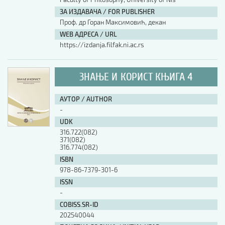
ЗА ИЗДАВАЧА / FOR PUBLISHER
Проф. др Горан Максимовић, декан
WEB АДРЕСА / URL
https://izdanja.filfak.ni.ac.rs
ЗНАЊЕ И КОРИСТ КЊИГА 4
АУТОР / AUTHOR
-
UDK
316.722(082)
371(082)
316.774(082)
ISBN
978-86-7379-301-6
ISSN
-
COBISS.SR-ID
202540044