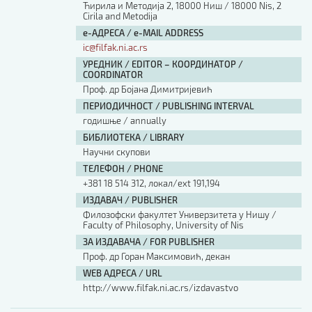
Ћирила и Методија 2, 18000 Ниш / 18000 Nis, 2
Cirila and Metodija
е-АДРЕСА / e-MAIL ADDRESS
ic@filfak.ni.ac.rs
УРЕДНИК / EDITOR – КООРДИНАТОР /
COORDINATOR
Проф. др Бојана Димитријевић
ПЕРИОДИЧНОСТ / PUBLISHING INTERVAL
годишње / annually
БИБЛИОТЕКА / LIBRARY
Научни скупови
ТЕЛЕФОН / PHONE
+381 18 514 312, локал/ext 191,194
ИЗДАВАЧ / PUBLISHER
Филозофски факултет Универзитета у Нишу /
Faculty of Philosophy, University of Nis
ЗА ИЗДАВАЧА / FOR PUBLISHER
Проф. др Горан Максимовић, декан
WEB АДРЕСА / URL
http://www.filfak.ni.ac.rs/izdavastvo