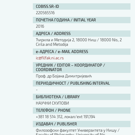
COBISS.SR-ID
220565516
ПОЧЕТНА ГОДИНА / INITIAL YEAR
2016
АДРЕСА / ADDRESS
Ћирила и Методија 2, 18000 Ниш / 18000 Nis, 2
Cirila and Metodija
е-АДРЕСА / e-MAIL ADDRESS
ic@filfak.ni.ac.rs
УРЕДНИК / EDITOR – КООРДИНАТОР /
COORDINATOR
Проф. др Бојана Димитријевић
ПЕРИОДИЧНОСТ / PUBLISHING INTERVAL
-
БИБЛИОТЕКА / LIBRARY
НАУЧНИ СКУПОВИ
ТЕЛЕФОН / PHONE
+381 18 514 312, локал/ext 191,194
ИЗДАВАЧ / PUBLISHER
Филозофски факултет Универзитета у Нишу /
Faculty of Philosophy, University of Nis