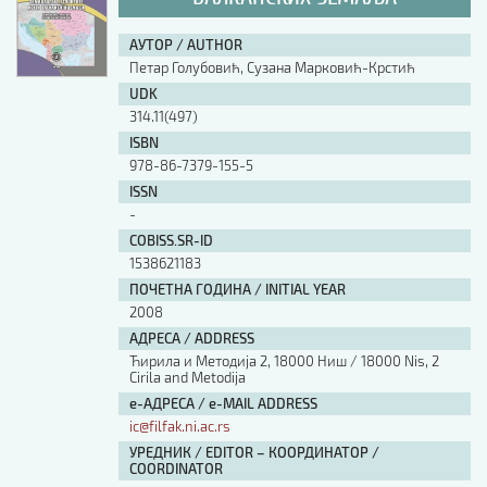
АУТОР / AUTHOR
Петар Голубовић, Сузана Марковић-Крстић
UDK
314.11(497)
ISBN
978-86-7379-155-5
ISSN
-
COBISS.SR-ID
1538621183
ПОЧЕТНА ГОДИНА / INITIAL YEAR
2008
АДРЕСА / ADDRESS
Ћирила и Методија 2, 18000 Ниш / 18000 Nis, 2
Cirila and Metodija
е-АДРЕСА / e-MAIL ADDRESS
ic@filfak.ni.ac.rs
УРЕДНИК / EDITOR – КООРДИНАТОР /
COORDINATOR