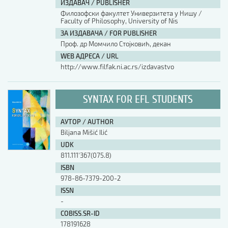
ИЗДАВАЧ / PUBLISHER
Филозофски факултет Универзитета у Нишу /
Faculty of Philosophy, University of Nis
ЗА ИЗДАВАЧА / FOR PUBLISHER
Проф. др Момчило Стојковић, декан
WEB АДРЕСА / URL
http://www.filfak.ni.ac.rs/izdavastvo
SYNTAX FOR EFL STUDENTS
АУТОР / AUTHOR
Biljana Mišić Ilić
UDK
811.111'367(075.8)
ISBN
978-86-7379-200-2
ISSN
-
COBISS.SR-ID
178191628