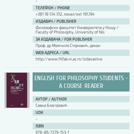
-
ТЕЛЕФОН / PHONE
+381 18 514 312, локал/ext 191,194
ИЗДАВАЧ / PUBLISHER
Филозофски факултет Универзитета у Нишу /
Faculty of Philosophy, University of Nis
ЗА ИЗДАВАЧА / FOR PUBLISHER
Проф. др Момчило Стојковић, декан
WEB АДРЕСА / URL
http://www.filfak.ni.ac.rs/izdavastvo
ENGLISH FOR PHILOSOPHY STUDENTS -
A COURSE READER
АУТОР / AUTHOR
Савка Благојевић
UDK
-
ISBN
978-86-7379-153-1