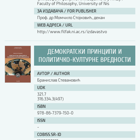
Faculty of Philosophy, University of Nis
ЗА ИЗДАВАЧА / FOR PUBLISHER
АУТОР / AUTHOR
Проф. др Момчило Стојковић, декан
WEB АДРЕСА / URL
http://www.filfak.ni.ac.rs/izdavastvo
UDK
ДЕМОКРАТСКИ ПРИНЦИПИ И
ISBN
ПОЛИТИЧКО-КУЛТУРНЕ ВРЕДНОСТИ
ISSN
АУТОР / AUTHOR
Бранислав Стевановић
UDK
COBISS.SR-ID
321.7
316.334.3(497)
ISBN
978-86-7379-150-0
DOI
ISSN
-
COBISS.SR-ID