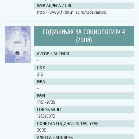
WEB АДРЕСА / URL
http://www.filfak.ni.ac.rs/izdavastvo
ГОДИШЊАК ЗА СОЦИОЛОГИЈУ 4
(2008)
АУТОР / AUTHOR
-
UDK
316
ISBN
-
ISSN
1451-9739
COBISS.SR-ID
121295372
ПОЧЕТНА ГОДИНА / INITIAL YEAR
2005
АДРЕСА / ADDRESS