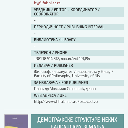
ic@filfak.ni.ac.rs
УРЕДНИК / EDITOR – КООРДИНАТОР /
COORDINATOR
-
ПЕРИОДИЧНОСТ / PUBLISHING INTERVAL
-
БИБЛИОТЕКА / LIBRARY
-
ТЕЛЕФОН / PHONE
+381 18 514 312, локал/ext 191,194
ИЗДАВАЧ / PUBLISHER
Филозофски факултет Универзитета у Нишу /
Faculty of Philosophy, University of Nis
ЗА ИЗДАВАЧА / FOR PUBLISHER
Проф. др Момчило Стојковић, декан
WEB АДРЕСА / URL
http://www.filfak.ni.ac.rs/izdavastvo
ДЕМОГРАФСКЕ СТРУКТУРЕ НЕКИХ
БАЛКАНСКИХ ЗЕМАЉА