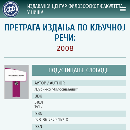
ИЗДАВАЧКИ ЦЕНТАР ФИЛОЗОФСКОГ ФАКУЛТЕТА
У НИШУ
ПРЕТРАГА ИЗДАЊА ПО КЉУЧНОЈ
СВА НАША ИЗДАЊА
РЕЧИ:
ВРСТА ИЗДАЊА:
2008
ГОДИНА ОБЈАВЉИВАЊА:
ПОД/СТИЦАЊЕ СЛОБОДЕ
ПРЕГЛЕД
АУТОР / AUTHOR
УПУТСТВА
Љубинко Милосављевић
UDK
УПУТСТВА
316.4
Правилник о издавачкој делатности
141.7
Упутство ауторима
ISBN
Упутство уредницима
978-86-7379-147-0
Изјава о ауторству
ISSN
Изјава о лектури