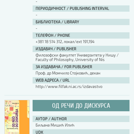
-
ПЕРИОДИЧНОСТ / PUBLISHING INTERVAL
-
БИБЛИОТЕКА / LIBRARY
-
ТЕЛЕФОН / PHONE
+381 18 514 312, локал/ext 191,194
ИЗДАВАЧ / PUBLISHER
Филозофски факултет Универзитета у Нишу /
Faculty of Philosophy, University of Nis
ЗА ИЗДАВАЧА / FOR PUBLISHER
Проф. др Момчило Стојковић, декан
WEB АДРЕСА / URL
http://www.filfak.ni.ac.rs/izdavastvo
ОД РЕЧИ ДО ДИСКУРСА
АУТОР / AUTHOR
Биљана Мишић Илић
UDK