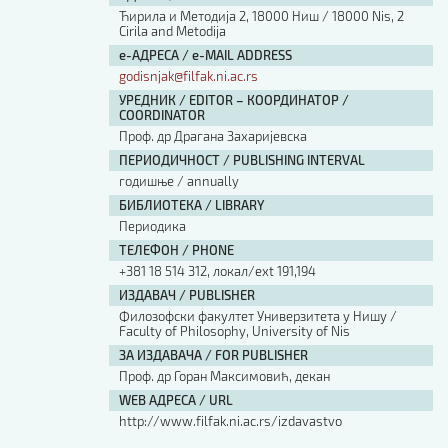
Ћирила и Методија 2, 18000 Ниш / 18000 Nis, 2
Cirila and Metodija
е-АДРЕСА / e-MAIL ADDRESS
godisnjak@filfak.ni.ac.rs
УРЕДНИК / EDITOR – КООРДИНАТОР /
COORDINATOR
Проф. др Драгана Захаријевска
ПЕРИОДИЧНОСТ / PUBLISHING INTERVAL
годишње / annually
БИБЛИОТЕКА / LIBRARY
Периодика
ТЕЛЕФОН / PHONE
+381 18 514 312, локал/ext 191,194
ИЗДАВАЧ / PUBLISHER
Филозофски факултет Универзитета у Нишу /
Faculty of Philosophy, University of Nis
ЗА ИЗДАВАЧА / FOR PUBLISHER
Проф. др Горан Максимовић, декан
WEB АДРЕСА / URL
http://www.filfak.ni.ac.rs/izdavastvo