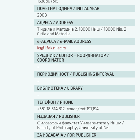
1538607615
ПОЧЕТНА ГОДИНА / INITIAL YEAR
2008
АДРЕСА / ADDRESS
Ћирила и Методија 2, 18000 Ниш / 18000 Nis, 2
Cirila and Metodija
е-АДРЕСА / e-MAIL ADDRESS
ic@filfak.ni.ac.rs
УРЕДНИК / EDITOR – КООРДИНАТОР /
COORDINATOR
-
ПЕРИОДИЧНОСТ / PUBLISHING INTERVAL
-
БИБЛИОТЕКА / LIBRARY
-
ТЕЛЕФОН / PHONE
+381 18 514 312, локал/ext 191,194
ИЗДАВАЧ / PUBLISHER
Филозофски факултет Универзитета у Нишу /
Faculty of Philosophy, University of Nis
ЗА ИЗДАВАЧА / FOR PUBLISHER