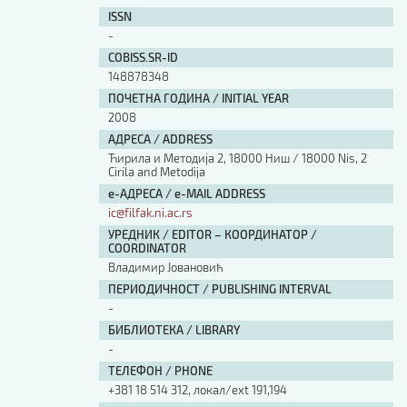
ISSN
-
COBISS.SR-ID
148878348
ПОЧЕТНА ГОДИНА / INITIAL YEAR
2008
АДРЕСА / ADDRESS
Ћирила и Методија 2, 18000 Ниш / 18000 Nis, 2
Cirila and Metodija
е-АДРЕСА / e-MAIL ADDRESS
ic@filfak.ni.ac.rs
УРЕДНИК / EDITOR – КООРДИНАТОР /
COORDINATOR
Владимир Јовановић
ПЕРИОДИЧНОСТ / PUBLISHING INTERVAL
-
БИБЛИОТЕКА / LIBRARY
-
ТЕЛЕФОН / PHONE
+381 18 514 312, локал/ext 191,194