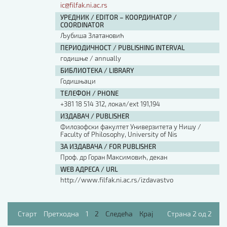
ic@filfak.ni.ac.rs
УРЕДНИК / EDITOR – КООРДИНАТОР /
COORDINATOR
Љубиша Златановић
ПЕРИОДИЧНОСТ / PUBLISHING INTERVAL
годишње / annually
БИБЛИОТЕКА / LIBRARY
Годишњаци
ТЕЛЕФОН / PHONE
+381 18 514 312, локал/ext 191,194
ИЗДАВАЧ / PUBLISHER
Филозофски факултет Универзитета у Нишу /
Faculty of Philosophy, University of Nis
ЗА ИЗДАВАЧА / FOR PUBLISHER
Проф. др Горан Максимовић, декан
WEB АДРЕСА / URL
http://www.filfak.ni.ac.rs/izdavastvo
Старт
Претходна
1
2
Следећа
Крај
Страна 2 од 2