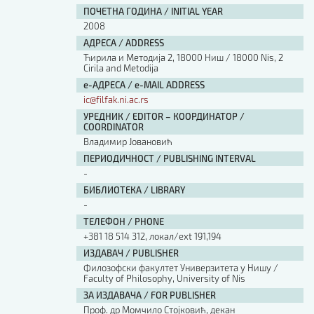
ПОЧЕТНА ГОДИНА / INITIAL YEAR
2008
АДРЕСА / ADDRESS
Ћирила и Методија 2, 18000 Ниш / 18000 Nis, 2
Cirila and Metodija
е-АДРЕСА / e-MAIL ADDRESS
ic@filfak.ni.ac.rs
УРЕДНИК / EDITOR – КООРДИНАТОР /
COORDINATOR
Владимир Јовановић
ПЕРИОДИЧНОСТ / PUBLISHING INTERVAL
-
БИБЛИОТЕКА / LIBRARY
-
ТЕЛЕФОН / PHONE
+381 18 514 312, локал/ext 191,194
ИЗДАВАЧ / PUBLISHER
Филозофски факултет Универзитета у Нишу /
Faculty of Philosophy, University of Nis
ЗА ИЗДАВАЧА / FOR PUBLISHER
Проф. др Момчило Стојковић, декан