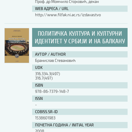
Проф. др Момчило Стојковић, декан
WEB АДРЕСА / URL
http://www.filfak.ni.ac.rs/izdavastvo
ПОЛИТИЧКА КУЛТУРА И КУЛТУРНИ
ИДЕНТИТЕТ У СРБИЈИ И НА БАЛКАНУ
АУТОР / AUTHOR
Бранислав Стевановић
UDK
316.334.3(497)
316.7(497)
ISBN
978-86-7379-148-7
ISSN
-
COBISS.SR-ID
1538601983
ПОЧЕТНА ГОДИНА / INITIAL YEAR
2008