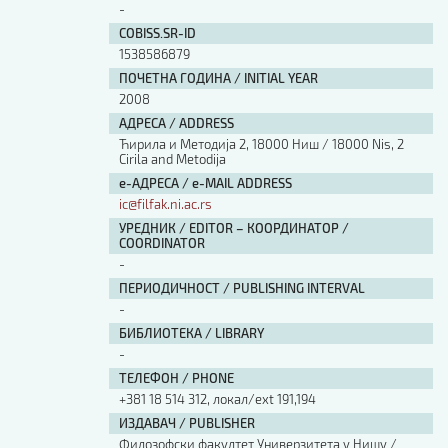
-
Изјава о коришћењу ауторског дела
Упутство за бирање лиценце
COBISS.SR-ID
Уговор са аутором
1538586879
Логотипи
ПОЧЕТНА ГОДИНА / INITIAL YEAR
2008
Шаблон прве стране и импресума [B5, ћир]
АДРЕСА / ADDRESS
Шаблон прве стране и импресума [B5, лат]
Шаблон прве стране и импресума [B5, енг]
Ћирила и Методија 2, 18000 Ниш / 18000 Nis, 2
Cirila and Metodija
Етички кодекс
е-АДРЕСА / e-MAIL ADDRESS
ic@filfak.ni.ac.rs
ПРЕТРАГА ИЗДАЊА
УРЕДНИК / EDITOR – КООРДИНАТОР /
COORDINATOR
Наслов или део наслова
-
ПЕРИОДИЧНОСТ / PUBLISHING INTERVAL
-
Кључне речи
БИБЛИОТЕКА / LIBRARY
-
ТЕЛЕФОН / PHONE
+381 18 514 312, локал/ext 191,194
ИЗДАВАЧ / PUBLISHER
Тип издања
Филозофски факултет Универзитета у Нишу /