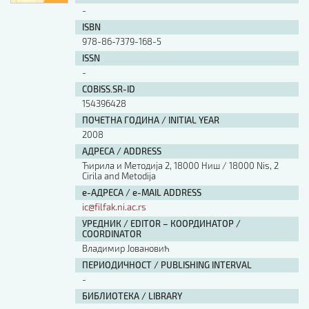
-
ISBN
978-86-7379-168-5
ISSN
-
COBISS.SR-ID
154396428
ПОЧЕТНА ГОДИНА / INITIAL YEAR
2008
АДРЕСА / ADDRESS
Ћирила и Методија 2, 18000 Ниш / 18000 Nis, 2
Cirila and Metodija
е-АДРЕСА / e-MAIL ADDRESS
ic@filfak.ni.ac.rs
УРЕДНИК / EDITOR – КООРДИНАТОР /
COORDINATOR
Владимир Јовановић
ПЕРИОДИЧНОСТ / PUBLISHING INTERVAL
-
БИБЛИОТЕКА / LIBRARY