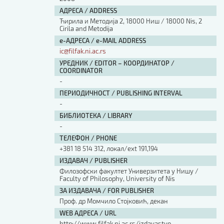
АДРЕСА / ADDRESS
Ћирила и Методија 2, 18000 Ниш / 18000 Nis, 2
Cirila and Metodija
е-АДРЕСА / e-MAIL ADDRESS
ic@filfak.ni.ac.rs
УРЕДНИК / EDITOR – КООРДИНАТОР /
COORDINATOR
-
ПЕРИОДИЧНОСТ / PUBLISHING INTERVAL
-
БИБЛИОТЕКА / LIBRARY
-
ТЕЛЕФОН / PHONE
+381 18 514 312, локал/ext 191,194
ИЗДАВАЧ / PUBLISHER
Филозофски факултет Универзитета у Нишу /
Faculty of Philosophy, University of Nis
ЗА ИЗДАВАЧА / FOR PUBLISHER
Проф. др Момчило Стојковић, декан
WEB АДРЕСА / URL
http://www.filfak.ni.ac.rs/izdavastvo