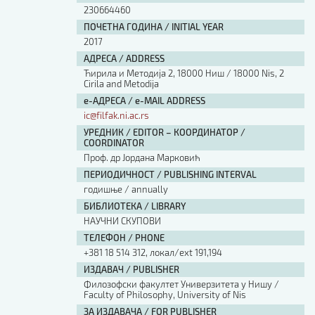
230664460
ПОЧЕТНА ГОДИНА / INITIAL YEAR
2017
АДРЕСА / ADDRESS
Ћирила и Методија 2, 18000 Ниш / 18000 Nis, 2
Cirila and Metodija
е-АДРЕСА / e-MAIL ADDRESS
ic@filfak.ni.ac.rs
УРЕДНИК / EDITOR – КООРДИНАТОР /
COORDINATOR
Проф. др Јордана Марковић
ПЕРИОДИЧНОСТ / PUBLISHING INTERVAL
годишње / annually
БИБЛИОТЕКА / LIBRARY
НАУЧНИ СКУПОВИ
ТЕЛЕФОН / PHONE
+381 18 514 312, локал/ext 191,194
ИЗДАВАЧ / PUBLISHER
Филозофски факултет Универзитета у Нишу /
Faculty of Philosophy, University of Nis
ЗА ИЗДАВАЧА / FOR PUBLISHER