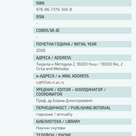
ISBN
978-86-7379-349-8
ISSN
-
COBISS.SR-ID
-
ПОЧЕТНА ГОДИНА / INITIAL YEAR
2000
АДРЕСА / ADDRESS
Ћирила и Методија 2, 18000 Ниш / 18000 Nis, 2
Cirila and Metodija
е-АДРЕСА / e-MAIL ADDRESS
ic@filfak.ni.ac.rs
УРЕДНИК / EDITOR – КООРДИНАТОР /
COORDINATOR
Проф. др Бојана Димитријевић
ПЕРИОДИЧНОСТ / PUBLISHING INTERVAL
годишње / annually
БИБЛИОТЕКА / LIBRARY
Научни скупови
ТЕЛЕФОН / PHONE