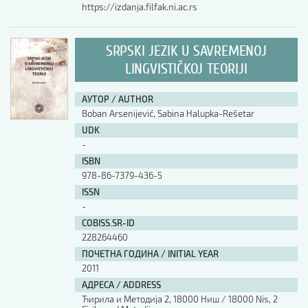
https://izdanja.filfak.ni.ac.rs
SRPSKI JEZIK U SAVREMENOJ
LINGVISTIČKOJ TEORIJI
АУТОР / AUTHOR
Boban Arsenijević, Sabina Halupka-Rešetar
UDK
-
ISBN
978-86-7379-436-5
ISSN
-
COBISS.SR-ID
228264460
ПОЧЕТНА ГОДИНА / INITIAL YEAR
2011
АДРЕСА / ADDRESS
Ћирила и Методија 2, 18000 Ниш / 18000 Nis, 2