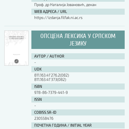
Проф. др Наталија Јовановић, декан
WEB АДРЕСА / URL
https://izdanja.filfak.ni.ac.rs
ОПСЦЕНА ЛЕКСИКА У СРПСКОМ
ЈЕЗИКУ
АУТОР / AUTHOR
-
UDK
811.163.41’276.2(082)
811.163.41’373(082)
ISBN
978-86-7379-441-9
ISSN
-
COBISS.SR-ID
230558476
ПОЧЕТНА ГОДИНА / INITIAL YEAR