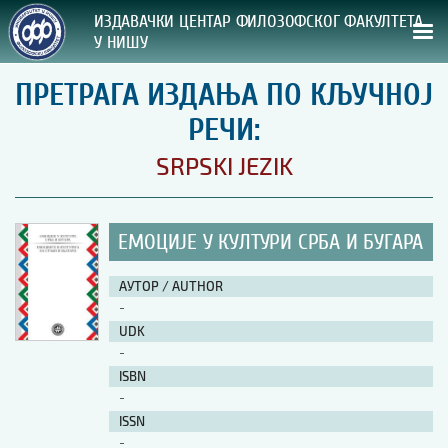
ИЗДАВАЧКИ ЦЕНТАР ФИЛОЗОФСКОГ ФАКУЛТЕТА
У НИШУ
ПРЕТРАГА ИЗДАЊА ПО КЉУЧНОЈ
СВА НАША ИЗДАЊА
РЕЧИ:
ВРСТА ИЗДАЊА:
SRPSKI JEZIK
ГОДИНА ОБЈАВЉИВАЊА:
ЕМОЦИЈЕ У КУЛТУРИ СРБА И БУГАРА
ПРЕГЛЕД
АУТОР / AUTHOR
УПУТСТВА
-
UDK
УПУТСТВА
-
Правилник о издавачкој делатности
ISBN
Упутство ауторима
-
Упутство уредницима
ISSN
Изјава о ауторству
-
Изјава о лектури