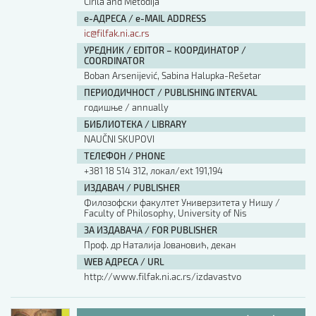
Cirila and Metodija
е-АДРЕСА / e-MAIL ADDRESS
ic@filfak.ni.ac.rs
УРЕДНИК / EDITOR – КООРДИНАТОР /
COORDINATOR
Boban Arsenijević, Sabina Halupka-Rešetar
ПЕРИОДИЧНОСТ / PUBLISHING INTERVAL
годишње / annually
БИБЛИОТЕКА / LIBRARY
NAUČNI SKUPOVI
ТЕЛЕФОН / PHONE
+381 18 514 312, локал/ext 191,194
ИЗДАВАЧ / PUBLISHER
Филозофски факултет Универзитета у Нишу /
Faculty of Philosophy, University of Nis
ЗА ИЗДАВАЧА / FOR PUBLISHER
Проф. др Наталија Јовановић, декан
WEB АДРЕСА / URL
http://www.filfak.ni.ac.rs/izdavastvo