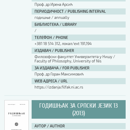
Проф. др Ирена Арсић
ПЕРИОДИЧНОСТ / PUBLISHING INTERVAL
годишње / annually
БИБЛИОТЕКА / LIBRARY
/
ТЕЛЕФОН / PHONE
+381 18 514 312, локал/ext 191,194
ИЗДАВАЧ / PUBLISHER
Филозофски факултет Универзитета у Нишу /
Faculty of Philosophy, University of Nis
ЗА ИЗДАВАЧА / FOR PUBLISHER
Проф. др Горан Максимовић
WEB АДРЕСА / URL
https://izdanja.filfak.ni.ac.rs
ГОДИШЊАК ЗА СРПСКИ ЈЕЗИК 13
(2013)
АУТОР / AUTHOR