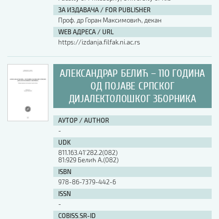
ЗА ИЗДАВАЧА / FOR PUBLISHER
АУТОР / AUTHOR
Проф. др Горан Максимовић, декан
WEB АДРЕСА / URL
https://izdanja.filfak.ni.ac.rs
UDK
АЛЕКСАНДРАР БЕЛИЋ – 110 ГОДИНА
ISBN
ОД ПОЈАВЕ СРПСКОГ
ДИЈАЛЕКТОЛОШКОГ ЗБОРНИКА
ISSN
АУТОР / AUTHOR
-
UDK
COBISS.SR-ID
811.163.41'282.2(082)
81:929 Белић А.(082)
ISBN
DOI
978-86-7379-442-6
ISSN
-
COBISS.SR-ID