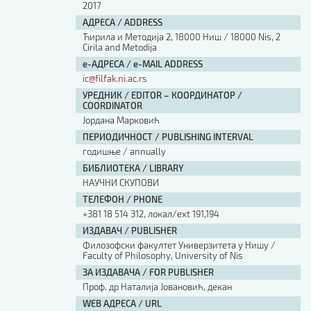
2017
АДРЕСА / ADDRESS
Ћирила и Методија 2, 18000 Ниш / 18000 Nis, 2
Cirila and Metodija
е-АДРЕСА / e-MAIL ADDRESS
ic@filfak.ni.ac.rs
УРЕДНИК / EDITOR – КООРДИНАТОР /
COORDINATOR
Јордана Марковић
ПЕРИОДИЧНОСТ / PUBLISHING INTERVAL
годишње / annually
БИБЛИОТЕКА / LIBRARY
НАУЧНИ СКУПОВИ
ТЕЛЕФОН / PHONE
+381 18 514 312, локал/ext 191,194
ИЗДАВАЧ / PUBLISHER
Филозофски факултет Универзитета у Нишу /
Faculty of Philosophy, University of Nis
ЗА ИЗДАВАЧА / FOR PUBLISHER
Проф. др Наталија Јовановић, декан
WEB АДРЕСА / URL