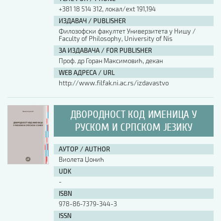
+381 18 514 312, локал/ext 191,194
ИЗДАВАЧ / PUBLISHER
Филозофски факултет Универзитета у Нишу /
Faculty of Philosophy, University of Nis
ЗА ИЗДАВАЧА / FOR PUBLISHER
Проф. др Горан Максимовић, декан
WEB АДРЕСА / URL
http://www.filfak.ni.ac.rs/izdavastvo
ДВОРОДНОСТ КОД ИМЕНИЦА У
РУСКОМ И СРПСКОМ ЈЕЗИКУ
АУТОР / AUTHOR
Виолета Џонић
UDK
-
ISBN
978-86-7379-344-3
ISSN