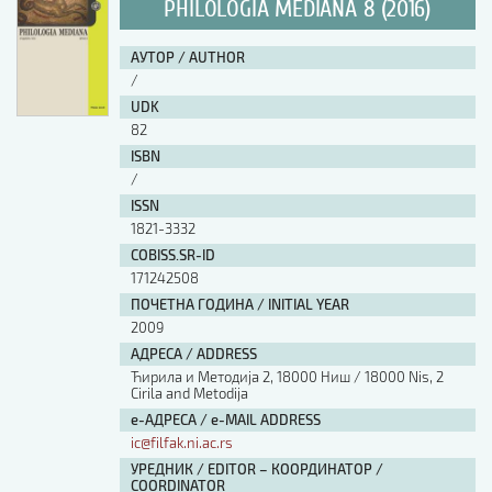
PHILOLOGIA MEDIANA 8 (2016)
АУТОР / AUTHOR
/
UDK
82
ISBN
/
ISSN
1821-3332
COBISS.SR-ID
171242508
ПОЧЕТНА ГОДИНА / INITIAL YEAR
2009
АДРЕСА / ADDRESS
Ћирила и Методија 2, 18000 Ниш / 18000 Nis, 2
Cirila and Metodija
е-АДРЕСА / e-MAIL ADDRESS
ic@filfak.ni.ac.rs
УРЕДНИК / EDITOR – КООРДИНАТОР /
COORDINATOR