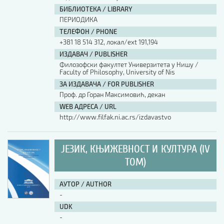
БИБЛИОТЕКА / LIBRARY
ПЕРИОДИКА
ТЕЛЕФОН / PHONE
+381 18 514 312, локал/ext 191,194
ИЗДАВАЧ / PUBLISHER
Филозофски факултет Универзитета у Нишу /
Faculty of Philosophy, University of Nis
ЗА ИЗДАВАЧА / FOR PUBLISHER
Проф. др Горан Максимовић, декан
WEB АДРЕСА / URL
http://www.filfak.ni.ac.rs/izdavastvo
ЈЕЗИК, КЊИЖЕВНОСТ И КУЛТУРА (IV
ТОМ)
АУТОР / AUTHOR
-
UDK
-