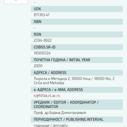
-
UDK
811.163.41
ISBN
-
ISSN
2334-6922
COBISS.SR-ID
195610124
ПОЧЕТНА ГОДИНА / INITIAL YEAR
2000
АДРЕСА / ADDRESS
Ћирила и Методија 2, 18000 Ниш / 18000 Nis, 2
Cirila and Metodija
е-АДРЕСА / e-MAIL ADDRESS
ic@filfak.ni.ac.rs
УРЕДНИК / EDITOR – КООРДИНАТОР /
COORDINATOR
Проф. др Бојана Димитријевић
ПЕРИОДИЧНОСТ / PUBLISHING INTERVAL
годишње / annually