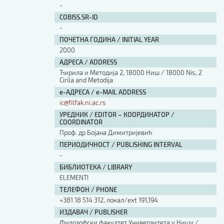
-
COBISS.SR-ID
-
ПОЧЕТНА ГОДИНА / INITIAL YEAR
2000
АДРЕСА / ADDRESS
Ћирила и Методија 2, 18000 Ниш / 18000 Nis, 2
Cirila and Metodija
е-АДРЕСА / e-MAIL ADDRESS
ic@filfak.ni.ac.rs
УРЕДНИК / EDITOR – КООРДИНАТОР /
COORDINATOR
Проф. др Бојана Димитријевић
ПЕРИОДИЧНОСТ / PUBLISHING INTERVAL
-
БИБЛИОТЕКА / LIBRARY
ЕLEMENTI
ТЕЛЕФОН / PHONE
+381 18 514 312, локал/ext 191,194
ИЗДАВАЧ / PUBLISHER
Филозофски факултет Универзитета у Нишу /