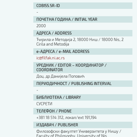
Изјава о коришћењу ауторског дела
COBISS.SR-ID
Упутство за бирање лиценце
-
Уговор са аутором
ПОЧЕТНА ГОДИНА / INITIAL YEAR
Логотипи
2000
Шаблон прве стране и импресума [B5, ћир]
АДРЕСА / ADDRESS
Шаблон прве стране и импресума [B5, лат]
Ћирила и Методија 2, 18000 Ниш / 18000 Nis, 2
Шаблон прве стране и импресума [B5, енг]
Cirila and Metodija
е-АДРЕСА / e-MAIL ADDRESS
Етички кодекс
ic@filfak.ni.ac.rs
УРЕДНИК / EDITOR – КООРДИНАТОР /
ПРЕТРАГА ИЗДАЊА
COORDINATOR
Доц. др Данијела Поповић
Наслов или део наслова
ПЕРИОДИЧНОСТ / PUBLISHING INTERVAL
-
БИБЛИОТЕКА / LIBRARY
Кључне речи
СУСРЕТИ
ТЕЛЕФОН / PHONE
+381 18 514 312, локал/ext 191,194
ИЗДАВАЧ / PUBLISHER
Филозофски факултет Универзитета у Нишу /
Тип издања
Faculty of Philosophy, University of Nis