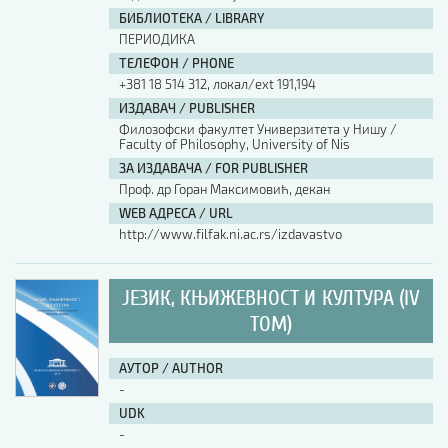
БИБЛИОТЕКА / LIBRARY
ПЕРИОДИКА
ТЕЛЕФОН / PHONE
+381 18 514 312, локал/ext 191,194
ИЗДАВАЧ / PUBLISHER
Филозофски факултет Универзитета у Нишу /
Faculty of Philosophy, University of Nis
ЗА ИЗДАВАЧА / FOR PUBLISHER
Проф. др Горан Максимовић, декан
WEB АДРЕСА / URL
http://www.filfak.ni.ac.rs/izdavastvo
ЈЕЗИК, КЊИЖЕВНОСТ И КУЛТУРА (IV
ТОМ)
АУТОР / AUTHOR
-
UDK
-