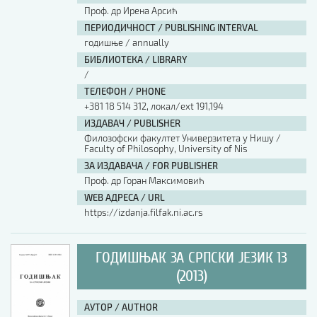
Проф. др Ирена Арсић
ПЕРИОДИЧНОСТ / PUBLISHING INTERVAL
годишње / annually
БИБЛИОТЕКА / LIBRARY
/
ТЕЛЕФОН / PHONE
+381 18 514 312, локал/ext 191,194
ИЗДАВАЧ / PUBLISHER
Филозофски факултет Универзитета у Нишу /
Faculty of Philosophy, University of Nis
ЗА ИЗДАВАЧА / FOR PUBLISHER
Проф. др Горан Максимовић
WEB АДРЕСА / URL
https://izdanja.filfak.ni.ac.rs
ГОДИШЊАК ЗА СРПСКИ ЈЕЗИК 13
(2013)
АУТОР / AUTHOR