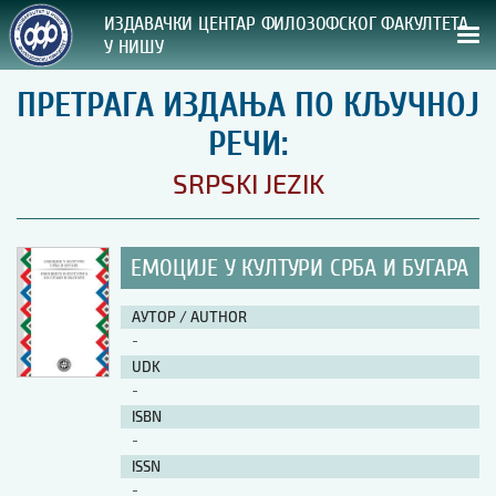
ИЗДАВАЧКИ ЦЕНТАР ФИЛОЗОФСКОГ ФАКУЛТЕТА
У НИШУ
ПРЕТРАГА ИЗДАЊА ПО КЉУЧНОЈ
СВА НАША ИЗДАЊА
РЕЧИ:
ВРСТА ИЗДАЊА:
SRPSKI JEZIK
ГОДИНА ОБЈАВЉИВАЊА:
ЕМОЦИЈЕ У КУЛТУРИ СРБА И БУГАРА
ПРЕГЛЕД
АУТОР / AUTHOR
УПУТСТВА
-
UDK
УПУТСТВА
-
Правилник о издавачкој делатности
ISBN
Упутство ауторима
-
Упутство уредницима
ISSN
Изјава о ауторству
-
Изјава о лектури