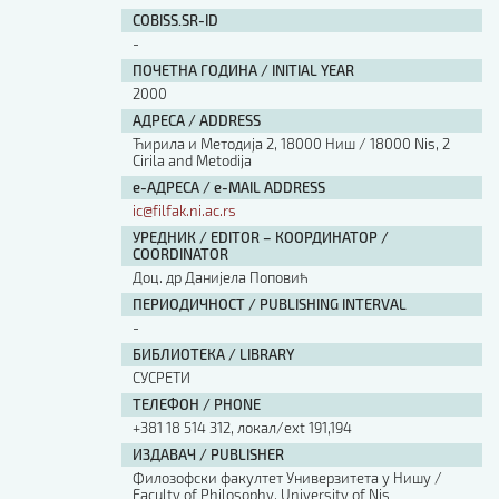
Изјава о коришћењу ауторског дела
COBISS.SR-ID
Упутство за бирање лиценце
-
Уговор са аутором
ПОЧЕТНА ГОДИНА / INITIAL YEAR
Логотипи
2000
Шаблон прве стране и импресума [B5, ћир]
АДРЕСА / ADDRESS
Шаблон прве стране и импресума [B5, лат]
Ћирила и Методија 2, 18000 Ниш / 18000 Nis, 2
Шаблон прве стране и импресума [B5, енг]
Cirila and Metodija
е-АДРЕСА / e-MAIL ADDRESS
Етички кодекс
ic@filfak.ni.ac.rs
УРЕДНИК / EDITOR – КООРДИНАТОР /
ПРЕТРАГА ИЗДАЊА
COORDINATOR
Доц. др Данијела Поповић
Наслов или део наслова
ПЕРИОДИЧНОСТ / PUBLISHING INTERVAL
-
БИБЛИОТЕКА / LIBRARY
Кључне речи
СУСРЕТИ
ТЕЛЕФОН / PHONE
+381 18 514 312, локал/ext 191,194
ИЗДАВАЧ / PUBLISHER
Филозофски факултет Универзитета у Нишу /
Тип издања
Faculty of Philosophy, University of Nis