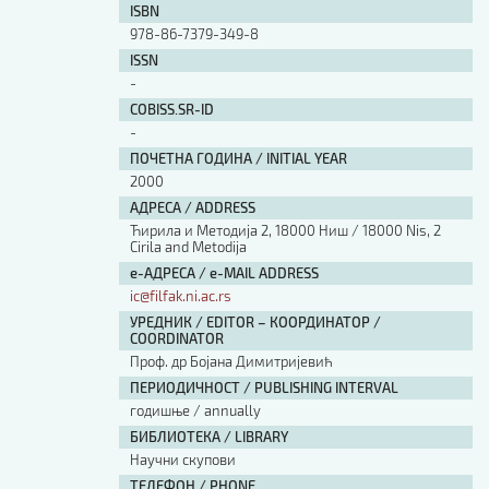
ISBN
978-86-7379-349-8
ISSN
-
COBISS.SR-ID
-
ПОЧЕТНА ГОДИНА / INITIAL YEAR
2000
АДРЕСА / ADDRESS
Ћирила и Методија 2, 18000 Ниш / 18000 Nis, 2
Cirila and Metodija
е-АДРЕСА / e-MAIL ADDRESS
ic@filfak.ni.ac.rs
УРЕДНИК / EDITOR – КООРДИНАТОР /
COORDINATOR
Проф. др Бојана Димитријевић
ПЕРИОДИЧНОСТ / PUBLISHING INTERVAL
годишње / annually
БИБЛИОТЕКА / LIBRARY
Научни скупови
ТЕЛЕФОН / PHONE