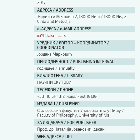
2017
АДРЕСА / ADDRESS
Ћирила и Методија 2, 18000 Ниш / 18000 Nis, 2
Cirila and Metodija
е-АДРЕСА / e-MAIL ADDRESS
ic@filfak.ni.ac.rs
УРЕДНИК / EDITOR – КООРДИНАТОР /
COORDINATOR
Јордана Марковић
ПЕРИОДИЧНОСТ / PUBLISHING INTERVAL
годишње / annually
БИБЛИОТЕКА / LIBRARY
НАУЧНИ СКУПОВИ
ТЕЛЕФОН / PHONE
+381 18 514 312, локал/ext 191,194
ИЗДАВАЧ / PUBLISHER
Филозофски факултет Универзитета у Нишу /
Faculty of Philosophy, University of Nis
ЗА ИЗДАВАЧА / FOR PUBLISHER
Проф. др Наталија Јовановић, декан
WEB АДРЕСА / URL