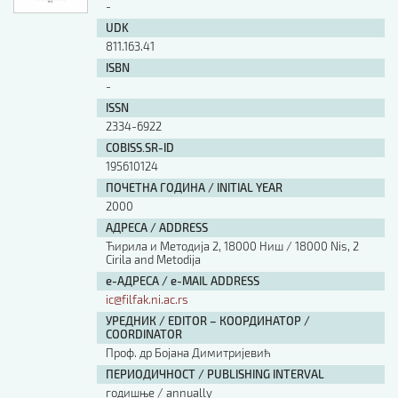
-
UDK
811.163.41
ISBN
-
ISSN
2334-6922
COBISS.SR-ID
195610124
ПОЧЕТНА ГОДИНА / INITIAL YEAR
2000
АДРЕСА / ADDRESS
Ћирила и Методија 2, 18000 Ниш / 18000 Nis, 2
Cirila and Metodija
е-АДРЕСА / e-MAIL ADDRESS
ic@filfak.ni.ac.rs
УРЕДНИК / EDITOR – КООРДИНАТОР /
COORDINATOR
Проф. др Бојана Димитријевић
ПЕРИОДИЧНОСТ / PUBLISHING INTERVAL
годишње / annually