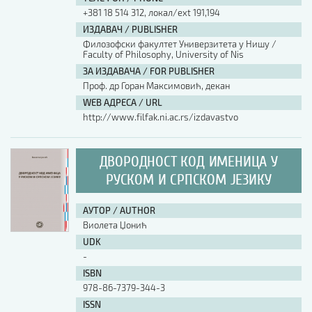
+381 18 514 312, локал/ext 191,194
ИЗДАВАЧ / PUBLISHER
Филозофски факултет Универзитета у Нишу /
Faculty of Philosophy, University of Nis
ЗА ИЗДАВАЧА / FOR PUBLISHER
Проф. др Горан Максимовић, декан
WEB АДРЕСА / URL
http://www.filfak.ni.ac.rs/izdavastvo
ДВОРОДНОСТ КОД ИМЕНИЦА У
РУСКОМ И СРПСКОМ ЈЕЗИКУ
АУТОР / AUTHOR
Виолета Џонић
UDK
-
ISBN
978-86-7379-344-3
ISSN