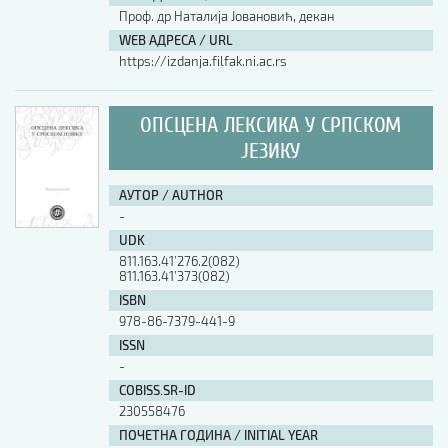
Проф. др Наталија Јовановић, декан
WEB АДРЕСА / URL
https://izdanja.filfak.ni.ac.rs
ОПСЦЕНА ЛЕКСИКА У СРПСКОМ
ЈЕЗИКУ
АУТОР / AUTHOR
-
UDK
811.163.41’276.2(082)
811.163.41’373(082)
ISBN
978-86-7379-441-9
ISSN
-
COBISS.SR-ID
230558476
ПОЧЕТНА ГОДИНА / INITIAL YEAR