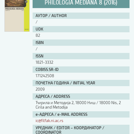
PHILOLOGIA MEDIANA 8 (2016)
АУТОР / AUTHOR
/
UDK
82
ISBN
/
ISSN
1821-3332
COBISS.SR-ID
171242508
ПОЧЕТНА ГОДИНА / INITIAL YEAR
2009
АДРЕСА / ADDRESS
Ћирила и Методија 2, 18000 Ниш / 18000 Nis, 2
Cirila and Metodija
е-АДРЕСА / e-MAIL ADDRESS
ic@filfak.ni.ac.rs
УРЕДНИК / EDITOR – КООРДИНАТОР /
COORDINATOR