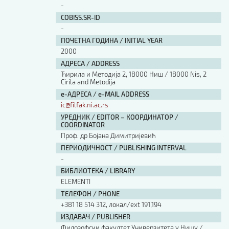
-
COBISS.SR-ID
-
ПОЧЕТНА ГОДИНА / INITIAL YEAR
2000
АДРЕСА / ADDRESS
Ћирила и Методија 2, 18000 Ниш / 18000 Nis, 2
Cirila and Metodija
е-АДРЕСА / e-MAIL ADDRESS
ic@filfak.ni.ac.rs
УРЕДНИК / EDITOR – КООРДИНАТОР /
COORDINATOR
Проф. др Бојана Димитријевић
ПЕРИОДИЧНОСТ / PUBLISHING INTERVAL
-
БИБЛИОТЕКА / LIBRARY
ЕLEMENTI
ТЕЛЕФОН / PHONE
+381 18 514 312, локал/ext 191,194
ИЗДАВАЧ / PUBLISHER
Филозофски факултет Универзитета у Нишу /