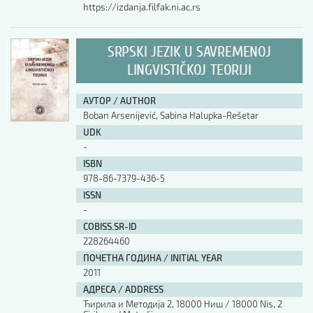
https://izdanja.filfak.ni.ac.rs
SRPSKI JEZIK U SAVREMENOJ
LINGVISTIČKOJ TEORIJI
АУТОР / AUTHOR
Boban Arsenijević, Sabina Halupka-Rešetar
UDK
-
ISBN
978-86-7379-436-5
ISSN
-
COBISS.SR-ID
228264460
ПОЧЕТНА ГОДИНА / INITIAL YEAR
2011
АДРЕСА / ADDRESS
Ћирила и Методија 2, 18000 Ниш / 18000 Nis, 2