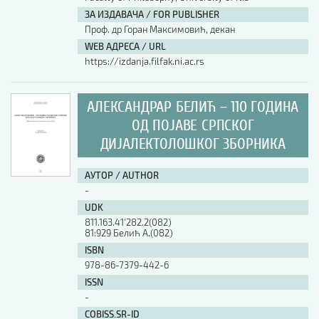
ЗА ИЗДАВАЧА / FOR PUBLISHER
АУТОР / AUTHOR
Проф. др Горан Максимовић, декан
WEB АДРЕСА / URL
https://izdanja.filfak.ni.ac.rs
UDK
АЛЕКСАНДРАР БЕЛИЋ – 110 ГОДИНА
ISBN
ОД ПОЈАВЕ СРПСКОГ
ДИЈАЛЕКТОЛОШКОГ ЗБОРНИКА
ISSN
АУТОР / AUTHOR
-
UDK
COBISS.SR-ID
811.163.41'282.2(082)
81:929 Белић А.(082)
ISBN
DOI
978-86-7379-442-6
ISSN
-
COBISS.SR-ID