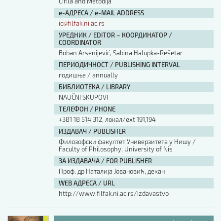
Cirila and Metodija
е-АДРЕСА / e-MAIL ADDRESS
ic@filfak.ni.ac.rs
УРЕДНИК / EDITOR – КООРДИНАТОР /
COORDINATOR
Boban Arsenijević, Sabina Halupka-Rešetar
ПЕРИОДИЧНОСТ / PUBLISHING INTERVAL
годишње / annually
БИБЛИОТЕКА / LIBRARY
NAUČNI SKUPOVI
ТЕЛЕФОН / PHONE
+381 18 514 312, локал/ext 191,194
ИЗДАВАЧ / PUBLISHER
Филозофски факултет Универзитета у Нишу /
Faculty of Philosophy, University of Nis
ЗА ИЗДАВАЧА / FOR PUBLISHER
Проф. др Наталија Јовановић, декан
WEB АДРЕСА / URL
http://www.filfak.ni.ac.rs/izdavastvo