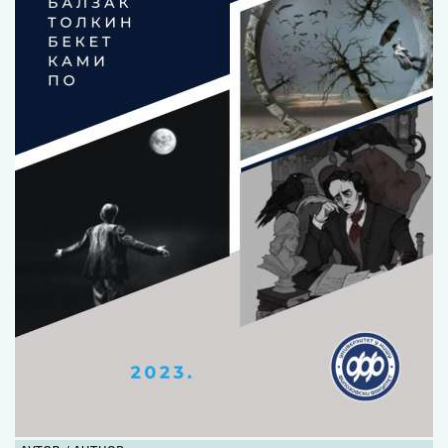
Изјава о коришћењу ауторског дела
Упутство за бирање лиценце
Уговор са аутором
Логотипи
Шаблон прве стране и импресума [B5, ћир]
Шаблон прве стране и импресума [B5, лат]
Шаблон прве стране и импресума [B5, енг]
Етички кодекс
ПРЕТРАГА ИЗДАЊА
Наслов или део наслова
Кључне речи
Тип издања