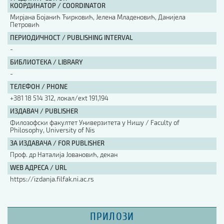
КООРДИНАТОР / COORDINATOR
Мирјана Бојанић Ћирковић, Јелена Младеновић, Данијела
Петровић
ПЕРИОДИЧНОСТ / PUBLISHING INTERVAL
-
БИБЛИОТЕКА / LIBRARY
-
ТЕЛЕФОН / PHONE
+381 18 514 312, локал/ext 191,194
ИЗДАВАЧ / PUBLISHER
Филозофски факултет Универзитета у Нишу / Faculty of
Philosophy, University of Nis
ЗА ИЗДАВАЧА / FOR PUBLISHER
Проф. др Наталија Јовановић, декан
WEB АДРЕСА / URL
https://izdanja.filfak.ni.ac.rs
ПРИЛОЗИ