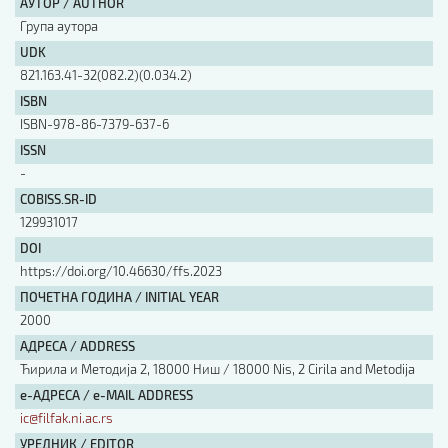
АУТОР / AUTHOR
Група аутора
АУТОР / AUTHOR
UDK
821.163.41-32(082.2)(0.034.2)
ISBN
UDK
ISBN-978-86-7379-637-6
ISSN
ISBN
-
COBISS.SR-ID
129931017
ISSN
DOI
https://doi.org/10.46630/ffs.2023
ПОЧЕТНА ГОДИНА / INITIAL YEAR
COBISS.SR-ID
2000
АДРЕСА / ADDRESS
DOI
Ћирила и Методија 2, 18000 Ниш / 18000 Nis, 2 Cirila and Metodija
е-АДРЕСА / e-MAIL ADDRESS
ic@filfak.ni.ac.rs
УРЕДНИК / EDITOR