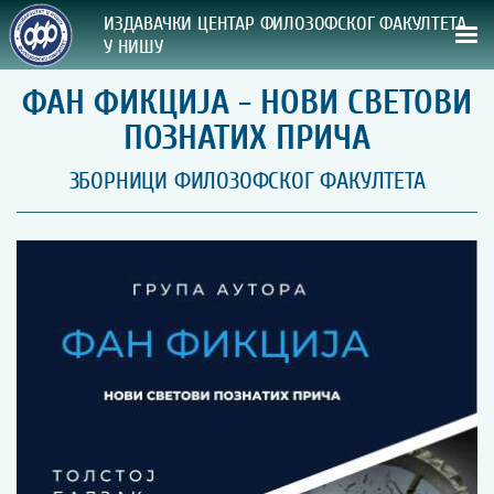
ИЗДАВАЧКИ ЦЕНТАР ФИЛОЗОФСКОГ ФАКУЛТЕТА
У НИШУ
ФАН ФИКЦИЈА - НОВИ СВЕТОВИ
СВА НАША ИЗДАЊА
ПОЗНАТИХ ПРИЧА
ВРСТА ИЗДАЊА:
ЗБОРНИЦИ ФИЛОЗОФСКОГ ФАКУЛТЕТА
ГОДИНА ОБЈАВЉИВАЊА:
ПРЕГЛЕД
УПУТСТВА
УПУТСТВА
Правилник о издавачкој делатности
Упутство ауторима
Упутство уредницима
Изјава о ауторству
Изјава о лектури