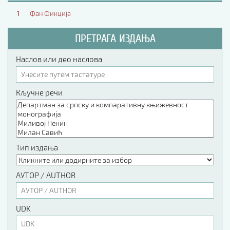
1
Фан Фикција
ПРЕТРАГА ИЗДАЊА
Наслов или део наслова
Кључне речи
Тип издања
АУТОР / AUTHOR
UDK