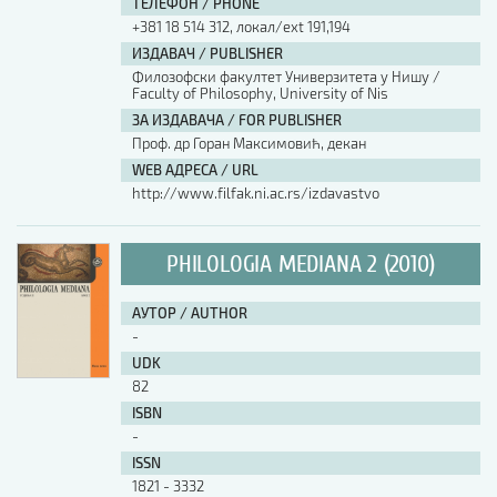
ТЕЛЕФОН / PHONE
+381 18 514 312, локал/ext 191,194
ИЗДАВАЧ / PUBLISHER
Филозофски факултет Универзитета у Нишу /
Faculty of Philosophy, University of Nis
ЗА ИЗДАВАЧА / FOR PUBLISHER
Проф. др Горан Максимовић, декан
WEB АДРЕСА / URL
http://www.filfak.ni.ac.rs/izdavastvo
PHILOLOGIA MEDIANA 2 (2010)
АУТОР / AUTHOR
-
UDK
82
ISBN
-
ISSN
1821 - 3332