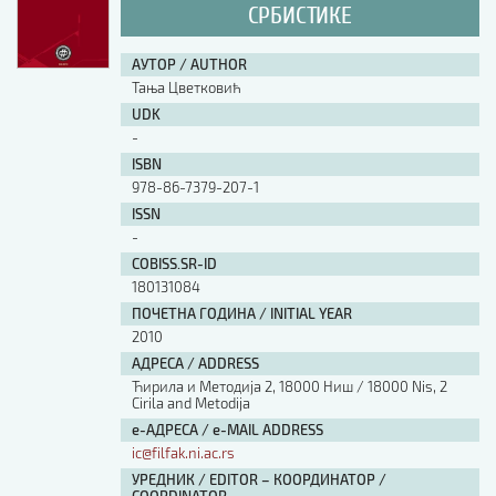
СРБИСТИКЕ
АУТОР / AUTHOR
Тања Цветковић
UDK
-
ISBN
978-86-7379-207-1
ISSN
-
COBISS.SR-ID
180131084
ПОЧЕТНА ГОДИНА / INITIAL YEAR
2010
АДРЕСА / ADDRESS
Ћирила и Методија 2, 18000 Ниш / 18000 Nis, 2
Cirila and Metodija
е-АДРЕСА / e-MAIL ADDRESS
ic@filfak.ni.ac.rs
УРЕДНИК / EDITOR – КООРДИНАТОР /