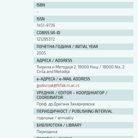
ISBN
-
ISSN
1451-9739
COBISS.SR-ID
121295372
ПОЧЕТНА ГОДИНА / INITIAL YEAR
2005
АДРЕСА / ADDRESS
Ћирила и Методија 2, 18000 Ниш / 18000 Nis, 2
Cirila and Metodija
е-АДРЕСА / e-MAIL ADDRESS
godisnjak@filfak.ni.ac.rs
УРЕДНИК / EDITOR – КООРДИНАТОР /
COORDINATOR
Проф. др Драгана Захаријевска
ПЕРИОДИЧНОСТ / PUBLISHING INTERVAL
годишње / annually
БИБЛИОТЕКА / LIBRARY
Периодика