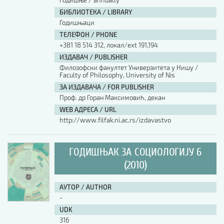
годишње / annually
БИБЛИОТЕКА / LIBRARY
Годишњаци
ТЕЛЕФОН / PHONE
+381 18 514 312, локал/ext 191,194
ИЗДАВАЧ / PUBLISHER
Филозофски факултет Универзитета у Нишу /
Faculty of Philosophy, University of Nis
ЗА ИЗДАВАЧА / FOR PUBLISHER
Проф. др Горан Максимовић, декан
WEB АДРЕСА / URL
http://www.filfak.ni.ac.rs/izdavastvo
ГОДИШЊАК ЗА СОЦИОЛОГИЈУ 6
(2010)
АУТОР / AUTHOR
-
UDK
316