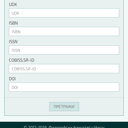
UDK
ISBN
ISSN
COBISS.SR-ID
DOI
© 2017-2026. Филозофски факултет у Нишу