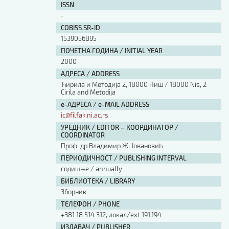
ISSN
Изјава о коришћењу ауторског дела
-
Упутство за бирање лиценце
Уговор са аутором
COBISS.SR-ID
1539056895
Логотипи
ПОЧЕТНА ГОДИНА / INITIAL YEAR
Шаблон прве стране и импресума [B5, ћир]
2000
Шаблон прве стране и импресума [B5, лат]
Шаблон прве стране и импресума [B5, енг]
АДРЕСА / ADDRESS
Ћирила и Методија 2, 18000 Ниш / 18000 Nis, 2
Етички кодекс
Cirila and Metodija
е-АДРЕСА / e-MAIL ADDRESS
ПРЕТРАГА ИЗДАЊА
ic@filfak.ni.ac.rs
УРЕДНИК / EDITOR – КООРДИНАТОР /
Наслов или део наслова
COORDINATOR
Проф. др Владимир Ж. Јовановић
ПЕРИОДИЧНОСТ / PUBLISHING INTERVAL
Кључне речи
годишње / annually
БИБЛИОТЕКА / LIBRARY
Зборник
ТЕЛЕФОН / PHONE
+381 18 514 312, локал/ext 191,194
Тип издања
ИЗДАВАЧ / PUBLISHER