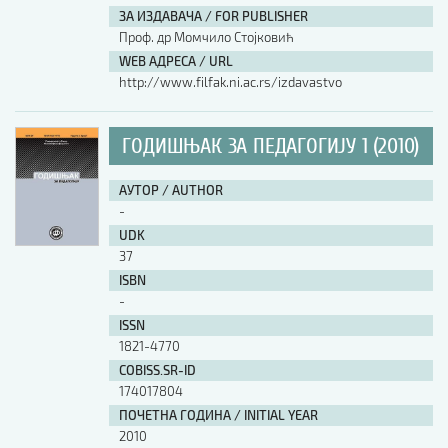
ЗА ИЗДАВАЧА / FOR PUBLISHER
Проф. др Момчило Стојковић
WEB АДРЕСА / URL
http://www.filfak.ni.ac.rs/izdavastvo
ГОДИШЊАК ЗА ПЕДАГОГИЈУ 1 (2010)
АУТОР / AUTHOR
-
UDK
37
ISBN
-
ISSN
1821-4770
COBISS.SR-ID
174017804
ПОЧЕТНА ГОДИНА / INITIAL YEAR
2010