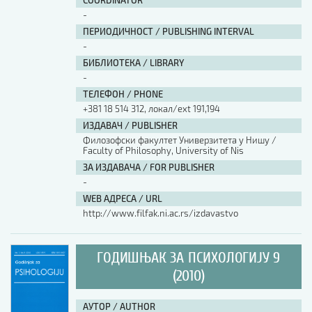
COORDINATOR
-
ПЕРИОДИЧНОСТ / PUBLISHING INTERVAL
-
БИБЛИОТЕКА / LIBRARY
-
ТЕЛЕФОН / PHONE
+381 18 514 312, локал/ext 191,194
ИЗДАВАЧ / PUBLISHER
Филозофски факултет Универзитета у Нишу /
Faculty of Philosophy, University of Nis
ЗА ИЗДАВАЧА / FOR PUBLISHER
-
WEB АДРЕСА / URL
http://www.filfak.ni.ac.rs/izdavastvo
ГОДИШЊАК ЗА ПСИХОЛОГИЈУ 9
(2010)
АУТОР / AUTHOR