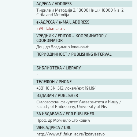
АДРЕСА / ADDRESS
Ћирила и Методија 2, 18000 Ниш / 18000 Nis, 2
Cirila and Metodija
е-АДРЕСА / e-MAIL ADDRESS
ic@filfak.ni.ac.rs
УРЕДНИК / EDITOR – КООРДИНАТОР /
COORDINATOR
Доц. др Владимир Јовановић
ПЕРИОДИЧНОСТ / PUBLISHING INTERVAL
-
БИБЛИОТЕКА / LIBRARY
-
ТЕЛЕФОН / PHONE
+381 18 514 312, локал/ext 191,194
ИЗДАВАЧ / PUBLISHER
Филозофски факултет Универзитета у Нишу /
Faculty of Philosophy, University of Nis
ЗА ИЗДАВАЧА / FOR PUBLISHER
Проф. др Момчило Стојковић
WEB АДРЕСА / URL
http://www.filfak.ni.ac.rs/izdavastvo