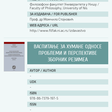
Филозофски факултет Универзитета у Нишу /
Faculty of Philosophy, University of Nis
АУТОР / AUTHOR
ЗА ИЗДАВАЧА / FOR PUBLISHER
Проф. др Момчило Стојковић
WEB АДРЕСА / URL
UDK
http://www.filfak.ni.ac.rs/izdavastvo
ISBN
ВАСПИТАЊЕ ЗА ХУМАНЕ ОДНОСЕ
ПРОБЛЕМИ И ПЕРСПЕКТИВЕ
ЗБОРНИК РЕЗИМЕА
ISSN
АУТОР / AUTHOR
COBISS.SR-ID
-
UDK
-
DOI
ISBN
978-86-7379-197-5
ISSN
-