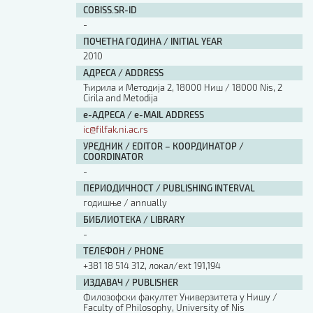
COBISS.SR-ID
-
ПОЧЕТНА ГОДИНА / INITIAL YEAR
2010
АДРЕСА / ADDRESS
Ћирила и Методија 2, 18000 Ниш / 18000 Nis, 2
Cirila and Metodija
е-АДРЕСА / e-MAIL ADDRESS
ic@filfak.ni.ac.rs
УРЕДНИК / EDITOR – КООРДИНАТОР /
COORDINATOR
-
ПЕРИОДИЧНОСТ / PUBLISHING INTERVAL
годишње / annually
БИБЛИОТЕКА / LIBRARY
-
ТЕЛЕФОН / PHONE
+381 18 514 312, локал/ext 191,194
ИЗДАВАЧ / PUBLISHER
Филозофски факултет Универзитета у Нишу /
Faculty of Philosophy, University of Nis