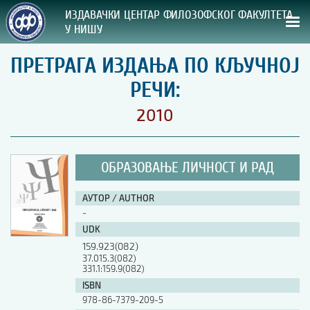
ИЗДАВАЧКИ ЦЕНТАР ФИЛОЗОФСКОГ ФАКУЛТЕТА
У НИШУ
ПРЕТРАГА ИЗДАЊА ПО КЉУЧНОЈ
СВА НАША ИЗДАЊА
РЕЧИ:
ВРСТА ИЗДАЊА:
2010
ГОДИНА ОБЈАВЉИВАЊА:
ОБРАЗОВАЊЕ ЛИЧНОСТ И РАД
ПРЕГЛЕД
АУТОР / AUTHOR
УПУТСТВА
-
UDK
УПУТСТВА
159.923(082)
Правилник о издавачкој делатности
37.015.3(082)
331.1:159.9(082)
Упутство ауторима
Упутство уредницима
ISBN
Изјава о ауторству
978-86-7379-209-5
Изјава о лектури