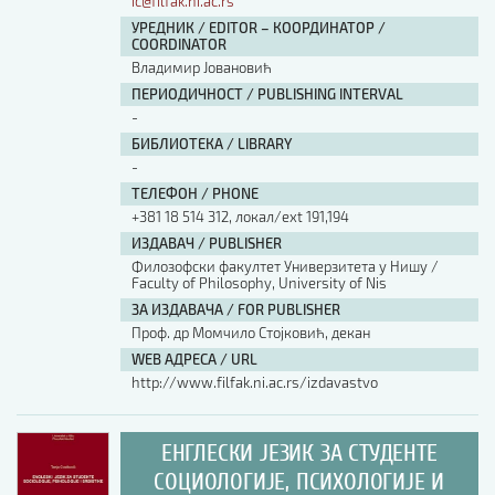
ic@filfak.ni.ac.rs
УРЕДНИК / EDITOR – КООРДИНАТОР /
COORDINATOR
Владимир Јовановић
ПЕРИОДИЧНОСТ / PUBLISHING INTERVAL
-
БИБЛИОТЕКА / LIBRARY
-
ТЕЛЕФОН / PHONE
+381 18 514 312, локал/ext 191,194
ИЗДАВАЧ / PUBLISHER
Филозофски факултет Универзитета у Нишу /
Faculty of Philosophy, University of Nis
ЗА ИЗДАВАЧА / FOR PUBLISHER
Проф. др Момчило Стојковић, декан
WEB АДРЕСА / URL
http://www.filfak.ni.ac.rs/izdavastvo
ЕНГЛЕСКИ ЈЕЗИК ЗА СТУДЕНТЕ
СОЦИОЛОГИЈЕ, ПСИХОЛОГИЈЕ И