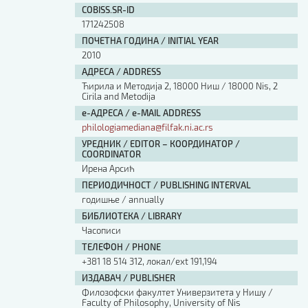
COBISS.SR-ID
171242508
ПОЧЕТНА ГОДИНА / INITIAL YEAR
2010
АДРЕСА / ADDRESS
Ћирила и Методија 2, 18000 Ниш / 18000 Nis, 2
Cirila and Metodija
е-АДРЕСА / e-MAIL ADDRESS
philologiamediana@filfak.ni.ac.rs
УРЕДНИК / EDITOR – КООРДИНАТОР /
COORDINATOR
Ирена Арсић
ПЕРИОДИЧНОСТ / PUBLISHING INTERVAL
годишње / annually
БИБЛИОТЕКА / LIBRARY
Часописи
ТЕЛЕФОН / PHONE
+381 18 514 312, локал/ext 191,194
ИЗДАВАЧ / PUBLISHER
Филозофски факултет Универзитета у Нишу /
Faculty of Philosophy, University of Nis